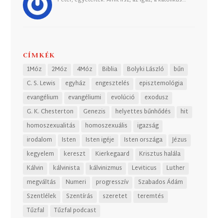
Péter, egyetértek. Amit írsz, az igaz, a katolikus…
CÍMKÉK
1Móz
2Móz
4Móz
Biblia
Bolyki László
bűn
C. S. Lewis
egyház
engesztelés
episztemológia
evangélium
evangéliumi
evolúció
exodusz
G. K. Chesterton
Genezis
helyettes bűnhődés
hit
homoszexualitás
homoszexuális
igazság
irodalom
Isten
Isten igéje
Isten országa
Jézus
kegyelem
kereszt
Kierkegaard
Krisztus halála
Kálvin
kálvinista
kálvinizmus
Leviticus
Luther
megváltás
Numeri
progresszív
Szabados Ádám
Szentlélek
Szentírás
szeretet
teremtés
Tűzfal
Tűzfal podcast