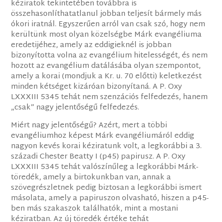
kéziratok tekintetében továbbra is
összehasonlíthatatlanul jobban teljesít bármely más
ókori iratnál. Egyszerűen arról van csak szó, hogy nem
kerültünk most olyan közelségbe Márk evangéliuma
eredetijéhez, amely az eddigieknél is jobban
bizonyította volna az evangélium hitelességét, és nem
hozott az evangélium datálásába olyan szempontot,
amely a korai (mondjuk a Kr. u. 70 előtti) keletkezést
minden kétséget kizáróan bizonyítaná. A P. Oxy
LXXXIII 5345 tehát nem szenzációs felfedezés, hanem
„csak” nagy jelentőségű felfedezés.
Miért nagy jelentőségű? Azért, mert a többi
evangéliumhoz képest Márk evangéliumáról eddig
nagyon kevés korai kéziratunk volt, a legkorábbi a 3.
századi Chester Beatty I (p45) papirusz. A P. Oxy
LXXXIII 5345 tehát valószínűleg a legkorábbi Márk-
töredék, amely a birtokunkban van, annak a
szövegrészletnek pedig biztosan a legkorábbi ismert
másolata, amely a papiruszon olvasható, hiszen a p45-
ben más szakaszok találhatók, mint a mostani
kéziratban. Az új töredék értéke tehát