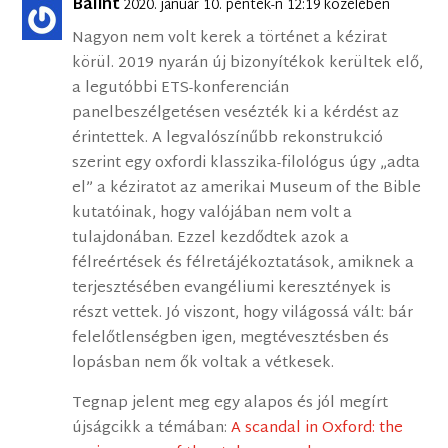
Bálint
2020. január 10. péntek-n 12:19 közelében
Nagyon nem volt kerek a történet a kézirat
körül. 2019 nyarán új bizonyítékok kerültek elő,
a legutóbbi ETS-konferencián
panelbeszélgetésen vesézték ki a kérdést az
érintettek. A legvalószínűbb rekonstrukció
szerint egy oxfordi klasszika-filológus úgy „adta
el” a kéziratot az amerikai Museum of the Bible
kutatóinak, hogy valójában nem volt a
tulajdonában. Ezzel kezdődtek azok a
félreértések és félretájékoztatások, amiknek a
terjesztésében evangéliumi keresztények is
részt vettek. Jó viszont, hogy világossá vált: bár
felelőtlenségben igen, megtévesztésben és
lopásban nem ők voltak a vétkesek.
Tegnap jelent meg egy alapos és jól megírt
újságcikk a témában:
A scandal in Oxford: the