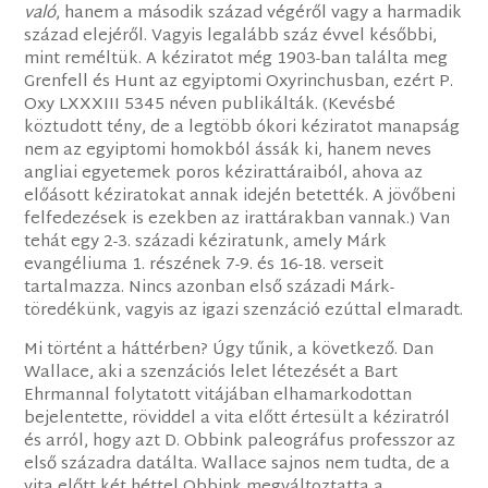
való
, hanem a második század végéről vagy a harmadik
század elejéről. Vagyis legalább száz évvel későbbi,
mint reméltük. A kéziratot még 1903-ban találta meg
Grenfell és Hunt az egyiptomi Oxyrinchusban, ezért P.
Oxy LXXXIII 5345 néven publikálták. (Kevésbé
köztudott tény, de a legtöbb ókori kéziratot manapság
nem az egyiptomi homokból ássák ki, hanem neves
angliai egyetemek poros kézirattáraiból, ahova az
előásott kéziratokat annak idején betették. A jövőbeni
felfedezések is ezekben az irattárakban vannak.) Van
tehát egy 2-3. századi kéziratunk, amely Márk
evangéliuma 1. részének 7-9. és 16-18. verseit
tartalmazza. Nincs azonban első századi Márk-
töredékünk, vagyis az igazi szenzáció ezúttal elmaradt.
Mi történt a háttérben? Úgy tűnik, a következő. Dan
Wallace, aki a szenzációs lelet létezését a Bart
Ehrmannal folytatott vitájában elhamarkodottan
bejelentette, röviddel a vita előtt értesült a kéziratról
és arról, hogy azt D. Obbink paleográfus professzor az
első századra datálta. Wallace sajnos nem tudta, de a
vita előtt két héttel Obbink megváltoztatta a