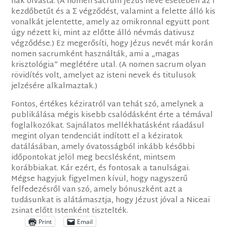
nak olvasta. (A nomen sacrum Jézus neve esetében az I
kezdőbetűt és a Σ végződést, valamint a felette álló kis
vonalkát jelentette, amely az omikronnal együtt pont
úgy nézett ki, mint az előtte álló névmás dativusz
végződése.) Ez megerősíti, hogy Jézus nevét már korán
nomen sacrumként használták, ami a „magas
krisztológia” meglétére utal. (A nomen sacrum olyan
rövidítés volt, amelyet az isteni nevek és titulusok
jelzésére alkalmaztak.)
Fontos, értékes kéziratról van tehát szó, amelynek a
publikálása mégis kisebb csalódásként érte a témával
foglalkozókat. Sajnálatos mellékhatásként ráadásul
megint olyan tendenciát indított el a kéziratok
datálásában, amely óvatosságból inkább későbbi
időpontokat jelöl meg becslésként, mintsem
korábbiakat. Kár ezért, és fontosak a tanulságai.
Mégse hagyjuk figyelmen kívül, hogy nagyszerű
felfedezésről van szó, amely bónuszként azt a
tudásunkat is alátámasztja, hogy Jézust jóval a Niceai
zsinat előtt Istenként tisztelték.
Print
Email