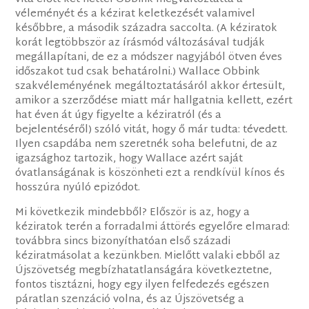
véleményét és a kézirat keletkezését valamivel
későbbre, a második századra saccolta. (A kéziratok
korát legtöbbször az írásmód változásával tudják
megállapítani, de ez a módszer nagyjából ötven éves
időszakot tud csak behatárolni.) Wallace Obbink
szakvéleményének megáltoztatásáról akkor értesült,
amikor a szerződése miatt már hallgatnia kellett, ezért
hat éven át úgy figyelte a kéziratról (és a
bejelentéséről) szóló vitát, hogy ő már tudta: tévedett.
Ilyen csapdába nem szeretnék soha belefutni, de az
igazsághoz tartozik, hogy Wallace azért saját
óvatlanságának is köszönheti ezt a rendkívül kínos és
hosszúra nyúló epizódot.
Mi következik mindebből? Először is az, hogy a
kéziratok terén a forradalmi áttörés egyelőre elmarad:
továbbra sincs bizonyíthatóan első századi
kéziratmásolat a kezünkben. Mielőtt valaki ebből az
Újszövetség megbízhatatlanságára következtetne,
fontos tisztázni, hogy egy ilyen felfedezés egészen
páratlan szenzáció volna, és az Újszövetség a