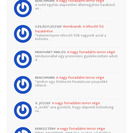
BENCHMARK
A nagy forradalmi terror vége
A svéd egyház alapvetően államegyházi karakterű
an…
SZILÁGYI JÓZSEF
Rembrandt: A tékozló fiú
hazatérése
"Valamennyien tékozló fiúk vagyunk azzal a
különbs…
MENYHÁRT MIKLÓS
A nagy forradalmi terror vége
Mindazonáltal egy protestáns gyülekezetben adott
d…
BENCHMARK
A nagy forradalmi terror vége
"amikor egy felekezet hivatalosan püspökké
választ…
X. JÓZSEF
A nagy forradalmi terror vége
A „költő” arra gondolt, hogy alapvető különbség
va…
KERESZTÉNY
A nagy forradalmi terror vége