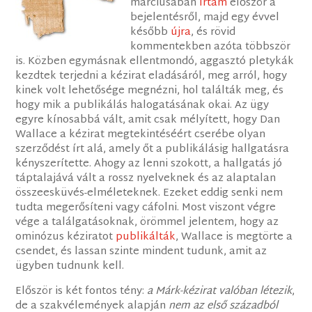
márciusában
írtam
először a
bejelentésről, majd egy évvel
később
újra
, és rövid
kommentekben azóta többször
is. Közben egymásnak ellentmondó, aggasztó pletykák
kezdtek terjedni a kézirat eladásáról, meg arról, hogy
kinek volt lehetősége megnézni, hol találták meg, és
hogy mik a publikálás halogatásának okai. Az ügy
egyre kínosabbá vált, amit csak mélyített, hogy Dan
Wallace a kézirat megtekintéséért cserébe olyan
szerződést írt alá, amely őt a publikálásig hallgatásra
kényszerítette. Ahogy az lenni szokott, a hallgatás jó
táptalajává vált a rossz nyelveknek és az alaptalan
összeesküvés-elméleteknek. Ezeket eddig senki nem
tudta megerősíteni vagy cáfolni. Most viszont végre
vége a találgatásoknak, örömmel jelentem, hogy az
ominózus kéziratot
publikálták
, Wallace is megtörte a
csendet, és lassan szinte mindent tudunk, amit az
ügyben tudnunk kell.
Először is két fontos tény:
a Márk-kézirat valóban létezik
,
de a szakvélemények alapján
nem az első századból