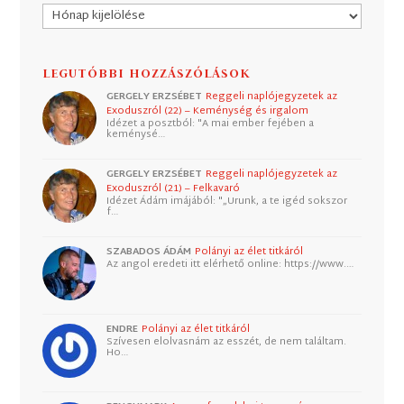
Archívum
LEGUTÓBBI HOZZÁSZÓLÁSOK
GERGELY ERZSÉBET
Reggeli naplójegyzetek az
Exoduszról (22) – Keménység és irgalom
Idézet a posztból: "A mai ember fejében a
keménysé…
GERGELY ERZSÉBET
Reggeli naplójegyzetek az
Exoduszról (21) – Felkavaró
Idézet Ádám imájából: "„Urunk, a te igéd sokszor
f…
SZABADOS ÁDÁM
Polányi az élet titkáról
Az angol eredeti itt elérhető online: https://www.…
ENDRE
Polányi az élet titkáról
Szívesen elolvasnám az esszét, de nem találtam.
Ho…