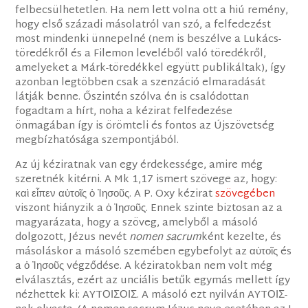
felbecsülhetetlen. Ha nem lett volna ott a hiú remény,
hogy első századi másolatról van szó, a felfedezést
most mindenki ünnepelné (nem is beszélve a Lukács-
töredékről és a Filemon leveléből való töredékről,
amelyeket a Márk-töredékkel együtt publikáltak), így
azonban legtöbben csak a szenzáció elmaradását
látják benne. Őszintén szólva én is csalódottan
fogadtam a hírt, noha a kézirat felfedezése
önmagában így is örömteli és fontos az Újszövetség
megbízhatósága szempontjából.
Az új kéziratnak van egy érdekessége, amire még
szeretnék kitérni. A Mk 1,17 ismert szövege az, hogy:
καὶ εἶπεν αὐτοῖς ὁ Ἰησοῦς. A P. Oxy kézirat
szövegében
viszont hiányzik a ὁ Ἰησοῦς. Ennek szinte biztosan az a
magyarázata, hogy a szöveg, amelyből a másoló
dolgozott, Jézus nevét
nomen sacrum
ként kezelte, és
másoláskor a másoló szemében egybefolyt az αὐτοῖς és
a ὁ Ἰησοῦς végződése. A kéziratokban nem volt még
elválasztás, ezért az unciális betűk egymás mellett így
nézhettek ki: AYTΟΙΣΟΙΣ. A másoló ezt nyilván AYTΟΙΣ-