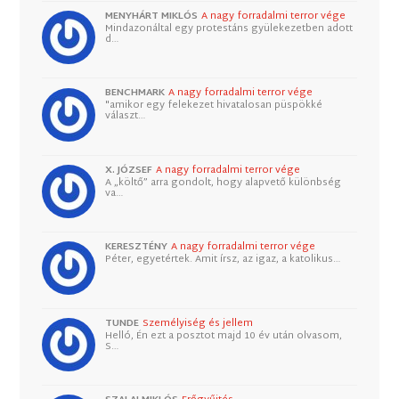
MENYHÁRT MIKLÓS
A nagy forradalmi terror vége
Mindazonáltal egy protestáns gyülekezetben adott
d…
BENCHMARK
A nagy forradalmi terror vége
"amikor egy felekezet hivatalosan püspökké
választ…
X. JÓZSEF
A nagy forradalmi terror vége
A „költő” arra gondolt, hogy alapvető különbség
va…
KERESZTÉNY
A nagy forradalmi terror vége
Péter, egyetértek. Amit írsz, az igaz, a katolikus…
TUNDE
Személyiség és jellem
Helló, Én ezt a posztot majd 10 év után olvasom,
S…