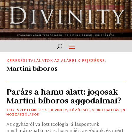
KERESÉSI TALÁLATOK AZ ALÁBBI KIFEJEZÉSRE:
Martini bíboros
Parázs a hamu alatt: jogosak
Martini bíboros aggodalmai?
2012. SZEPTEMBER 17.
|
DIVINITY
,
KÖZÖSSÉG
,
SPIRITUALITÁS
| 9
HOZZÁSZÓLÁSOK
Az egyházról vallott teológiai álláspontunk
meghatározhatja azt is, hogy miért aggódunk, és miért