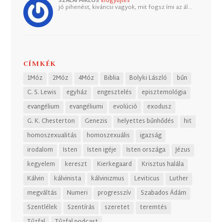
SZALAI MIKLÓS
Erőgyűjtés
Jó pihenést, kiváncsi vagyok, mit fogsz írni az ál…
CÍMKÉK
1Móz
2Móz
4Móz
Biblia
Bolyki László
bűn
C. S. Lewis
egyház
engesztelés
episztemológia
evangélium
evangéliumi
evolúció
exodusz
G. K. Chesterton
Genezis
helyettes bűnhődés
hit
homoszexualitás
homoszexuális
igazság
irodalom
Isten
Isten igéje
Isten országa
Jézus
kegyelem
kereszt
Kierkegaard
Krisztus halála
Kálvin
kálvinista
kálvinizmus
Leviticus
Luther
megváltás
Numeri
progresszív
Szabados Ádám
Szentlélek
Szentírás
szeretet
teremtés
Tűzfal
Tűzfal podcast