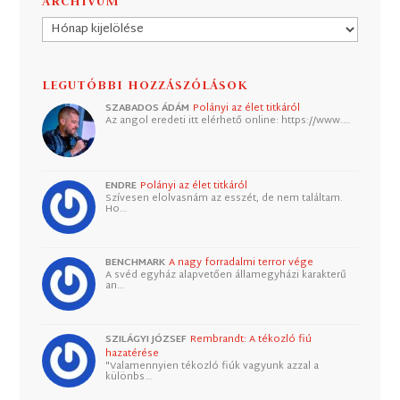
ARCHÍVUM
Archívum
LEGUTÓBBI HOZZÁSZÓLÁSOK
SZABADOS ÁDÁM
Polányi az élet titkáról
Az angol eredeti itt elérhető online: https://www.…
ENDRE
Polányi az élet titkáról
Szívesen elolvasnám az esszét, de nem találtam.
Ho…
BENCHMARK
A nagy forradalmi terror vége
A svéd egyház alapvetően államegyházi karakterű
an…
SZILÁGYI JÓZSEF
Rembrandt: A tékozló fiú
hazatérése
"Valamennyien tékozló fiúk vagyunk azzal a
különbs…