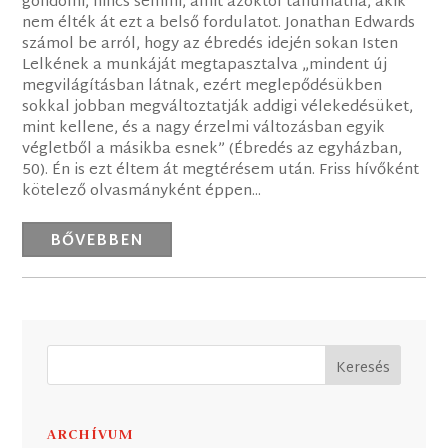
gondolni, nincs semmi, amit azoktól tanulhatna, akik
nem élték át ezt a belső fordulatot. Jonathan Edwards
számol be arról, hogy az ébredés idején sokan Isten
Lelkének a munkáját megtapasztalva „mindent új
megvilágításban látnak, ezért meglepődésükben
sokkal jobban megváltoztatják addigi vélekedésüket,
mint kellene, és a nagy érzelmi változásban egyik
végletből a másikba esnek” (Ébredés az egyházban,
50). Én is ezt éltem át megtérésem után. Friss hívőként
kötelező olvasmányként éppen...
BŐVEBBEN
ARCHÍVUM