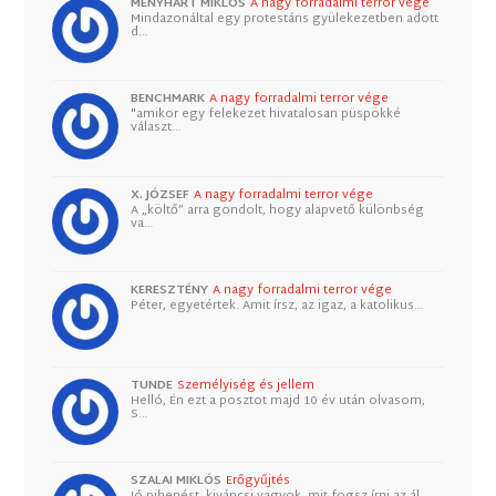
MENYHÁRT MIKLÓS
A nagy forradalmi terror vége
Mindazonáltal egy protestáns gyülekezetben adott
d…
BENCHMARK
A nagy forradalmi terror vége
"amikor egy felekezet hivatalosan püspökké
választ…
X. JÓZSEF
A nagy forradalmi terror vége
A „költő” arra gondolt, hogy alapvető különbség
va…
KERESZTÉNY
A nagy forradalmi terror vége
Péter, egyetértek. Amit írsz, az igaz, a katolikus…
TUNDE
Személyiség és jellem
Helló, Én ezt a posztot majd 10 év után olvasom,
S…
SZALAI MIKLÓS
Erőgyűjtés