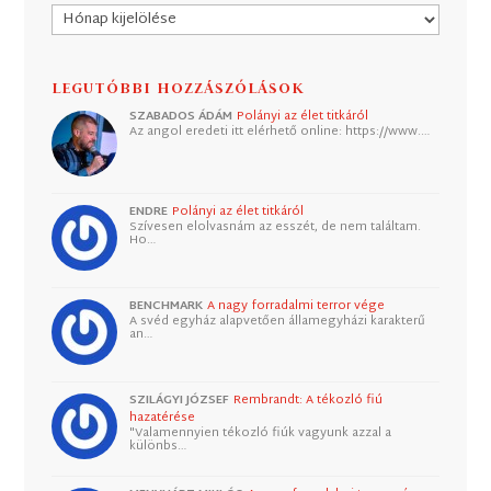
Archívum
LEGUTÓBBI HOZZÁSZÓLÁSOK
SZABADOS ÁDÁM
Polányi az élet titkáról
Az angol eredeti itt elérhető online: https://www.…
ENDRE
Polányi az élet titkáról
Szívesen elolvasnám az esszét, de nem találtam.
Ho…
BENCHMARK
A nagy forradalmi terror vége
A svéd egyház alapvetően államegyházi karakterű
an…
SZILÁGYI JÓZSEF
Rembrandt: A tékozló fiú
hazatérése
"Valamennyien tékozló fiúk vagyunk azzal a
különbs…