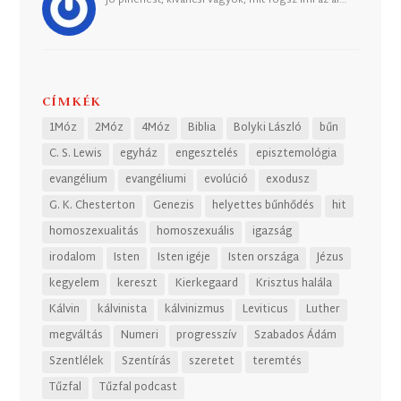
Jó pihenést, kiváncsi vagyok, mit fogsz írni az ál…
CÍMKÉK
1Móz
2Móz
4Móz
Biblia
Bolyki László
bűn
C. S. Lewis
egyház
engesztelés
episztemológia
evangélium
evangéliumi
evolúció
exodusz
G. K. Chesterton
Genezis
helyettes bűnhődés
hit
homoszexualitás
homoszexuális
igazság
irodalom
Isten
Isten igéje
Isten országa
Jézus
kegyelem
kereszt
Kierkegaard
Krisztus halála
Kálvin
kálvinista
kálvinizmus
Leviticus
Luther
megváltás
Numeri
progresszív
Szabados Ádám
Szentlélek
Szentírás
szeretet
teremtés
Tűzfal
Tűzfal podcast