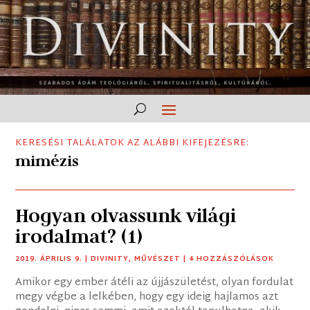
KERESÉSI TALÁLATOK AZ ALÁBBI KIFEJEZÉSRE:
mimézis
Hogyan olvassunk világi
irodalmat? (1)
2019. ÁPRILIS 9.
|
DIVINITY
,
MŰVÉSZET
| 4 HOZZÁSZÓLÁSOK
Amikor egy ember átéli az újjászületést, olyan fordulat
megy végbe a lelkében, hogy egy ideig hajlamos azt