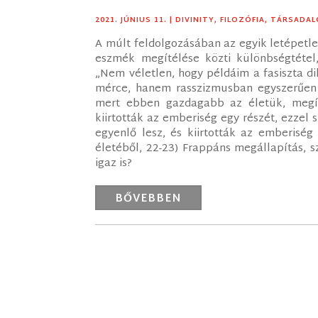
2021. JÚNIUS 11.
|
DIVINITY
,
FILOZÓFIA
,
TÁRSADA
A múlt feldolgozásában az egyik letépetl
eszmék megítélése közti különbségtétel, 
„Nem véletlen, hogy példáim a fasiszta d
mérce, hanem rasszizmusban egyszerűen 
mert ebben gazdagabb az életük, megígé
kiirtották az emberiség egy részét, ezze
egyenlő lesz, és kiirtották az emberiség
életéből, 22-23) Frappáns megállapítás, s
igaz is?
BŐVEBBEN