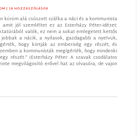
LOM
| 16 HOZZÁSZÓLÁSOK
en köröm alá csúszott szálka a náci és a kommunista
amit jól szemléltet ez az Esterházy Péter-idézet:
iktatúrából valók, ez nem a sokat emlegetett kettős
jobbak a nácik, a nyilasok, gazdagabb a nyelvük,
rték, hogy kiirtják az emberiség egy részét, és
l szemben a kommunisták megígérték, hogy mindenki
 egy részét.” (Esterházy Péter: A szavak csodálatos
zinte megvilágosító erővel hat az olvasóra, de vajon