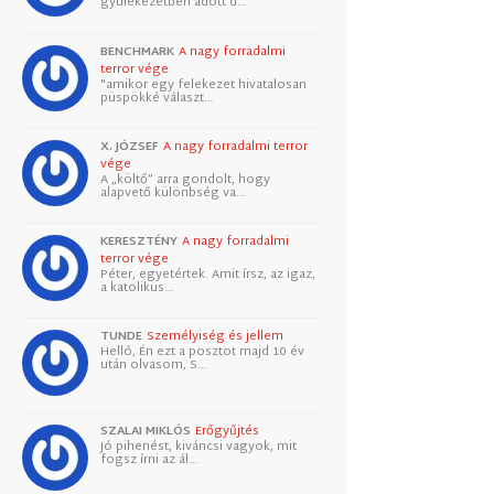
gyülekezetben adott d…
BENCHMARK
A nagy forradalmi
terror vége
"amikor egy felekezet hivatalosan
püspökké választ…
X. JÓZSEF
A nagy forradalmi terror
vége
A „költő” arra gondolt, hogy
alapvető különbség va…
KERESZTÉNY
A nagy forradalmi
terror vége
Péter, egyetértek. Amit írsz, az igaz,
a katolikus…
TUNDE
Személyiség és jellem
Helló, Én ezt a posztot majd 10 év
után olvasom, S…
SZALAI MIKLÓS
Erőgyűjtés
Jó pihenést, kiváncsi vagyok, mit
fogsz írni az ál…