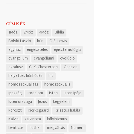
CÍMKÉK
1Móz
2Móz
4Móz
Biblia
Bolyki László
bűn
C. S. Lewis
egyház
engesztelés
episztemológia
evangélium
evangéliumi
evolúció
exodusz
G. K. Chesterton
Genezis
helyettes bűnhődés
hit
homoszexualitás
homoszexuális
igazság
irodalom
Isten
Isten igéje
Isten országa
Jézus
kegyelem
kereszt
Kierkegaard
Krisztus halála
Kálvin
kálvinista
kálvinizmus
Leviticus
Luther
megváltás
Numeri