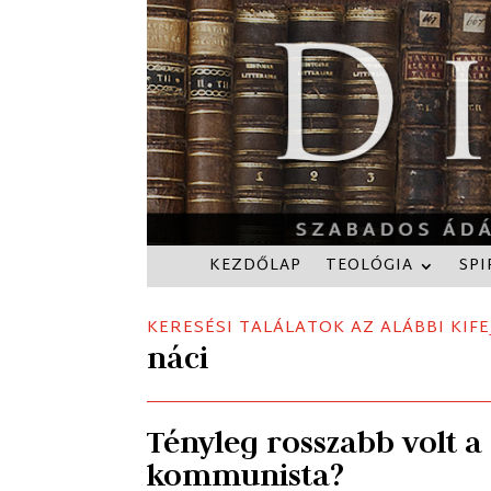
KEZDŐLAP
TEOLÓGIA
SPI
KERESÉSI TALÁLATOK AZ ALÁBBI KIFE
náci
Tényleg rosszabb volt a
kommunista?