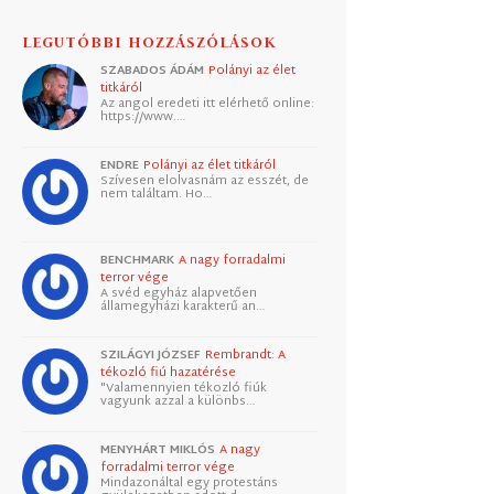
LEGUTÓBBI HOZZÁSZÓLÁSOK
SZABADOS ÁDÁM
Polányi az élet
titkáról
Az angol eredeti itt elérhető online:
https://www.…
ENDRE
Polányi az élet titkáról
Szívesen elolvasnám az esszét, de
nem találtam. Ho…
BENCHMARK
A nagy forradalmi
terror vége
A svéd egyház alapvetően
államegyházi karakterű an…
SZILÁGYI JÓZSEF
Rembrandt: A
tékozló fiú hazatérése
"Valamennyien tékozló fiúk
vagyunk azzal a különbs…
MENYHÁRT MIKLÓS
A nagy
forradalmi terror vége
Mindazonáltal egy protestáns