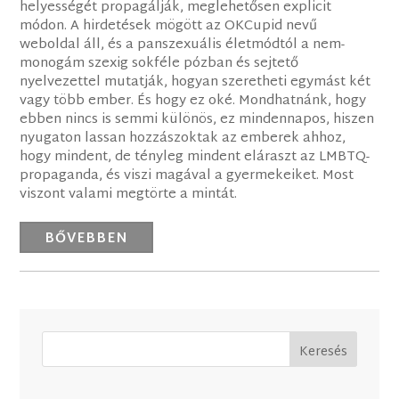
helyességét propagálják, meglehetősen explicit
módon. A hirdetések mögött az OKCupid nevű
weboldal áll, és a panszexuális életmódtól a nem-
monogám szexig sokféle pózban és sejtető
nyelvezettel mutatják, hogyan szeretheti egymást két
vagy több ember. És hogy ez oké. Mondhatnánk, hogy
ebben nincs is semmi különös, ez mindennapos, hiszen
nyugaton lassan hozzászoktak az emberek ahhoz,
hogy mindent, de tényleg mindent eláraszt az LMBTQ-
propaganda, és viszi magával a gyermekeiket. Most
viszont valami megtörte a mintát.
BŐVEBBEN