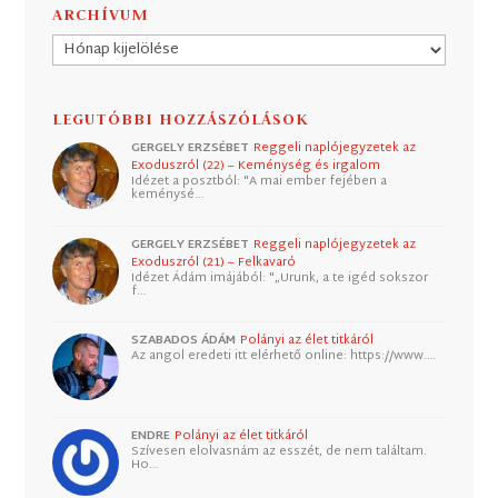
ARCHÍVUM
Archívum
LEGUTÓBBI HOZZÁSZÓLÁSOK
GERGELY ERZSÉBET
Reggeli naplójegyzetek az
Exoduszról (22) – Keménység és irgalom
Idézet a posztból: "A mai ember fejében a
keménysé…
GERGELY ERZSÉBET
Reggeli naplójegyzetek az
Exoduszról (21) – Felkavaró
Idézet Ádám imájából: "„Urunk, a te igéd sokszor
f…
SZABADOS ÁDÁM
Polányi az élet titkáról
Az angol eredeti itt elérhető online: https://www.…
ENDRE
Polányi az élet titkáról
Szívesen elolvasnám az esszét, de nem találtam.
Ho…