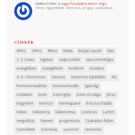
KERESZTÉNY
A nagy forradalmi terror vége
Péter, egyetértek. Amit írsz, az igaz, a katolikus…
CÍMKÉK
1Móz
2Móz
4Móz
Biblia
Bolyki László
bűn
C. S. Lewis
egyház
engesztelés
episztemológia
evangélium
evangéliumi
evolúció
exodusz
G. K. Chesterton
Genezis
helyettes bűnhődés
hit
homoszexualitás
homoszexuális
igazság
irodalom
Isten
Isten igéje
Isten országa
Jézus
kegyelem
kereszt
Kierkegaard
Krisztus halála
Kálvin
kálvinista
kálvinizmus
Leviticus
Luther
megváltás
Numeri
progresszív
Szabados Ádám
Szentlélek
Szentírás
szeretet
teremtés