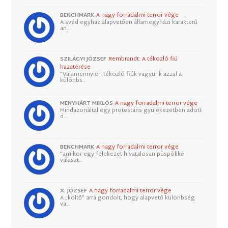
BENCHMARK
A nagy forradalmi terror vége
A svéd egyház alapvetően államegyházi karakterű
an…
SZILÁGYI JÓZSEF
Rembrandt: A tékozló fiú
hazatérése
"Valamennyien tékozló fiúk vagyunk azzal a
különbs…
MENYHÁRT MIKLÓS
A nagy forradalmi terror vége
Mindazonáltal egy protestáns gyülekezetben adott
d…
BENCHMARK
A nagy forradalmi terror vége
"amikor egy felekezet hivatalosan püspökké
választ…
X. JÓZSEF
A nagy forradalmi terror vége
A „költő” arra gondolt, hogy alapvető különbség
va…