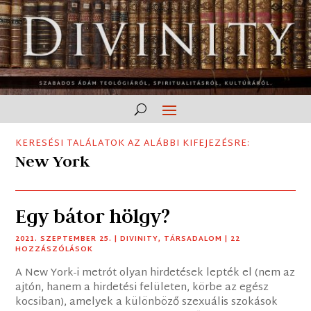
KERESÉSI TALÁLATOK AZ ALÁBBI KIFEJEZÉSRE:
New York
Egy bátor hölgy?
2021. SZEPTEMBER 25.
|
DIVINITY
,
TÁRSADALOM
| 22
HOZZÁSZÓLÁSOK
A New York-i metrót olyan hirdetések lepték el (nem az
ajtón, hanem a hirdetési felületen, körbe az egész
kocsiban), amelyek a különböző szexuális szokások