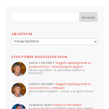
ARCHÍVUM
Archívum
LEGUTÓBBI HOZZÁSZÓLÁSOK
GERGELY ERZSÉBET
Reggeli naplójegyzetek az
Exoduszról (22) – Keménység és irgalom
Idézet a posztból: "A mai ember fejében a
keménysé…
GERGELY ERZSÉBET
Reggeli naplójegyzetek az
Exoduszról (21) – Felkavaró
Idézet Ádám imájából: "„Urunk, a te igéd sokszor
f…
SZABADOS ÁDÁM
Polányi az élet titkáról
Az angol eredeti itt elérhető online: https://www.…