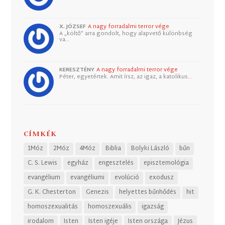
X. JÓZSEF
A nagy forradalmi terror vége
A „költő” arra gondolt, hogy alapvető különbség
va…
KERESZTÉNY
A nagy forradalmi terror vége
Péter, egyetértek. Amit írsz, az igaz, a katolikus…
CÍMKÉK
1Móz
2Móz
4Móz
Biblia
Bolyki László
bűn
C. S. Lewis
egyház
engesztelés
episztemológia
evangélium
evangéliumi
evolúció
exodusz
G. K. Chesterton
Genezis
helyettes bűnhődés
hit
homoszexualitás
homoszexuális
igazság
irodalom
Isten
Isten igéje
Isten országa
Jézus