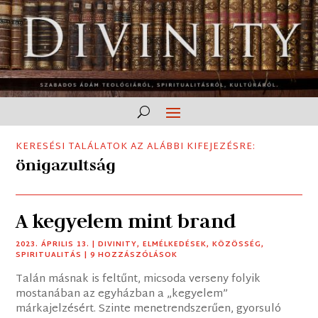
KERESÉSI TALÁLATOK AZ ALÁBBI KIFEJEZÉSRE:
önigazultság
A kegyelem mint brand
2023. ÁPRILIS 13.
|
DIVINITY
,
ELMÉLKEDÉSEK
,
KÖZÖSSÉG
,
SPIRITUALITÁS
| 9 HOZZÁSZÓLÁSOK
Talán másnak is feltűnt, micsoda verseny folyik
mostanában az egyházban a „kegyelem”
márkajelzésért. Szinte menetrendszerűen, gyorsuló