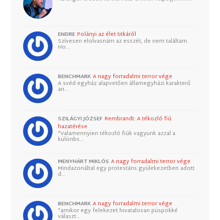
ENDRE
Polányi az élet titkáról
Szívesen elolvasnám az esszét, de nem találtam.
Ho…
BENCHMARK
A nagy forradalmi terror vége
A svéd egyház alapvetően államegyházi karakterű
an…
SZILÁGYI JÓZSEF
Rembrandt: A tékozló fiú
hazatérése
"Valamennyien tékozló fiúk vagyunk azzal a
különbs…
MENYHÁRT MIKLÓS
A nagy forradalmi terror vége
Mindazonáltal egy protestáns gyülekezetben adott
d…
BENCHMARK
A nagy forradalmi terror vége
"amikor egy felekezet hivatalosan püspökké
választ…