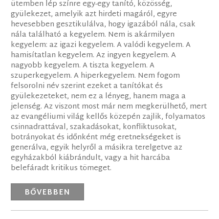
ütemben lép színre egy-egy tanító, közösség,
gyülekezet, amelyik azt hirdeti magáról, egyre
hevesebben gesztikulálva, hogy igazából nála, csak
nála található a kegyelem. Nem is akármilyen
kegyelem: az igazi kegyelem. A valódi kegyelem. A
hamisítatlan kegyelem. Az ingyen kegyelem. A
nagyobb kegyelem. A tiszta kegyelem. A
szuperkegyelem. A hiperkegyelem. Nem fogom
felsorolni név szerint ezeket a tanítókat és
gyülekezeteket, nem ez a lényeg, hanem maga a
jelenség. Az viszont most már nem megkerülhető, mert
az evangéliumi világ kellős közepén zajlik, folyamatos
csinnadrattával, szakadásokat, konfliktusokat,
botrányokat és időnként még eretnekségeket is
generálva, egyik helyről a másikra terelgetve az
egyházakból kiábrándult, vagy a hit harcába
belefáradt kritikus tömeget.
BŐVEBBEN