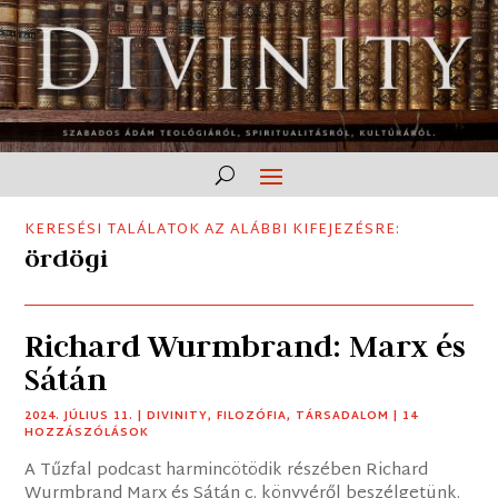
KERESÉSI TALÁLATOK AZ ALÁBBI KIFEJEZÉSRE:
ördögi
Richard Wurmbrand: Marx és
Sátán
2024. JÚLIUS 11.
|
DIVINITY
,
FILOZÓFIA
,
TÁRSADALOM
| 14
HOZZÁSZÓLÁSOK
A Tűzfal podcast harmincötödik részében Richard
Wurmbrand Marx és Sátán c. könyvéről beszélgetünk.