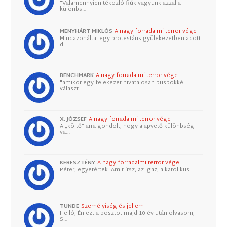
"Valamennyien tékozló fiúk vagyunk azzal a
különbs…
MENYHÁRT MIKLÓS
A nagy forradalmi terror vége
Mindazonáltal egy protestáns gyülekezetben adott
d…
BENCHMARK
A nagy forradalmi terror vége
"amikor egy felekezet hivatalosan püspökké
választ…
X. JÓZSEF
A nagy forradalmi terror vége
A „költő” arra gondolt, hogy alapvető különbség
va…
KERESZTÉNY
A nagy forradalmi terror vége
Péter, egyetértek. Amit írsz, az igaz, a katolikus…
TUNDE
Személyiség és jellem
Helló, Én ezt a posztot majd 10 év után olvasom,
S…