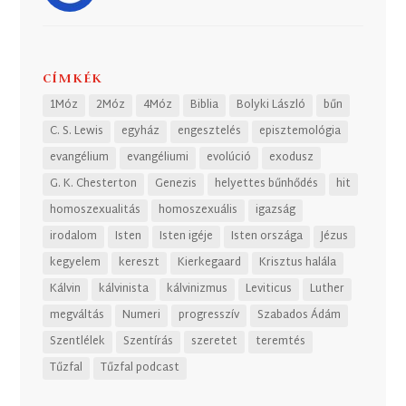
CÍMKÉK
1Móz
2Móz
4Móz
Biblia
Bolyki László
bűn
C. S. Lewis
egyház
engesztelés
episztemológia
evangélium
evangéliumi
evolúció
exodusz
G. K. Chesterton
Genezis
helyettes bűnhődés
hit
homoszexualitás
homoszexuális
igazság
irodalom
Isten
Isten igéje
Isten országa
Jézus
kegyelem
kereszt
Kierkegaard
Krisztus halála
Kálvin
kálvinista
kálvinizmus
Leviticus
Luther
megváltás
Numeri
progresszív
Szabados Ádám
Szentlélek
Szentírás
szeretet
teremtés
Tűzfal
Tűzfal podcast