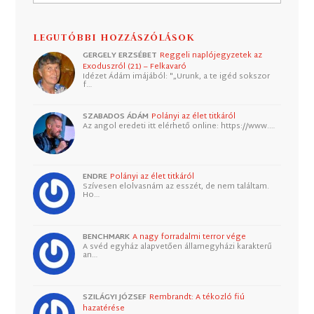
LEGUTÓBBI HOZZÁSZÓLÁSOK
GERGELY ERZSÉBET
Reggeli naplójegyzetek az
Exoduszról (21) – Felkavaró
Idézet Ádám imájából: "„Urunk, a te igéd sokszor
f…
SZABADOS ÁDÁM
Polányi az élet titkáról
Az angol eredeti itt elérhető online: https://www.…
ENDRE
Polányi az élet titkáról
Szívesen elolvasnám az esszét, de nem találtam.
Ho…
BENCHMARK
A nagy forradalmi terror vége
A svéd egyház alapvetően államegyházi karakterű
an…
SZILÁGYI JÓZSEF
Rembrandt: A tékozló fiú
hazatérése