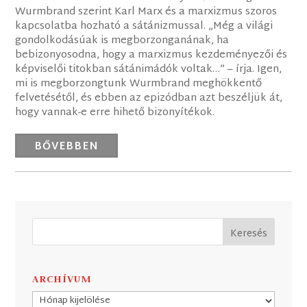
Wurmbrand szerint Karl Marx és a marxizmus szoros
kapcsolatba hozható a sátánizmussal. „Még a világi
gondolkodásúak is megborzonganának, ha
bebizonyosodna, hogy a marxizmus kezdeményezői és
képviselői titokban sátánimádók voltak…” – írja. Igen,
mi is megborzongtunk Wurmbrand meghökkentő
felvetésétől, és ebben az epizódban azt beszéljük át,
hogy vannak-e erre hihető bizonyítékok.
BŐVEBBEN
ARCHÍVUM
Archívum