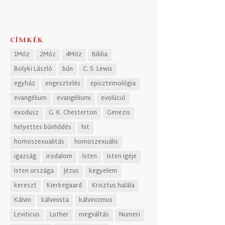
CÍMKÉK
1Móz
2Móz
4Móz
Biblia
Bolyki László
bűn
C. S. Lewis
egyház
engesztelés
episztemológia
evangélium
evangéliumi
evolúció
exodusz
G. K. Chesterton
Genezis
helyettes bűnhődés
hit
homoszexualitás
homoszexuális
igazság
irodalom
Isten
Isten igéje
Isten országa
Jézus
kegyelem
kereszt
Kierkegaard
Krisztus halála
Kálvin
kálvinista
kálvinizmus
Leviticus
Luther
megváltás
Numeri