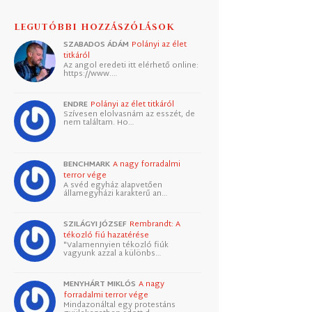
LEGUTÓBBI HOZZÁSZÓLÁSOK
SZABADOS ÁDÁM
Polányi az élet
titkáról
Az angol eredeti itt elérhető online:
https://www.…
ENDRE
Polányi az élet titkáról
Szívesen elolvasnám az esszét, de
nem találtam. Ho…
BENCHMARK
A nagy forradalmi
terror vége
A svéd egyház alapvetően
államegyházi karakterű an…
SZILÁGYI JÓZSEF
Rembrandt: A
tékozló fiú hazatérése
"Valamennyien tékozló fiúk
vagyunk azzal a különbs…
MENYHÁRT MIKLÓS
A nagy
forradalmi terror vége
Mindazonáltal egy protestáns