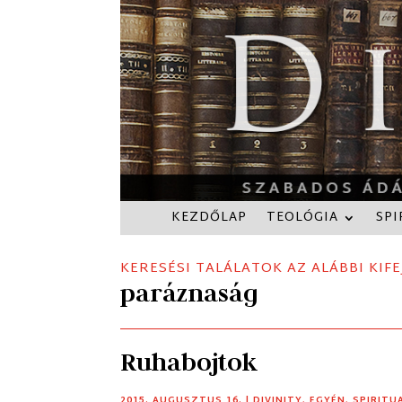
KEZDŐLAP
TEOLÓGIA
SPI
KERESÉSI TALÁLATOK AZ ALÁBBI KIFE
paráznaság
Ruhabojtok
2015. AUGUSZTUS 16.
|
DIVINITY
,
EGYÉN
,
SPIRITU