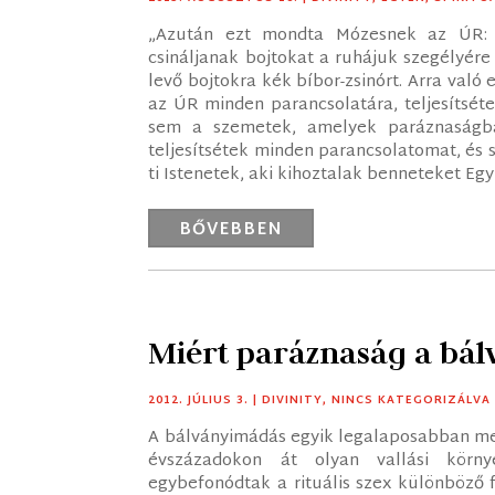
„Azután ezt mondta Mózesnek az ÚR: S
csináljanak bojtokat a ruhájuk szegélyér
levő bojtokra kék bíbor-zsinórt. Arra való
az ÚR minden parancsolatára, teljesítséte
sem a szemetek, amelyek paráznaságb
teljesítsétek minden parancsolatomat, és s
ti Istenetek, aki kihoztalak benneteket Egy
BŐVEBBEN
Miért paráznaság a bá
2012. JÚLIUS 3.
|
DIVINITY
,
NINCS KATEGORIZÁLVA
A bálványimádás egyik legalaposabban meg
évszázadokon át olyan vallási körny
egybefonódtak a rituális szex különböző 