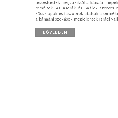
testesítettek meg, akiktől a kánaáni népek
remélték. Az Aserák és Baálok szerves ré
kőoszlopok és faszobrok utaltak a termék
a kánaáni szokások megjelentek Izráel vallás
BŐVEBBEN