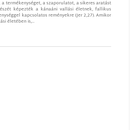
 a termékenységet, a szaporulatot, a sikeres aratást
szét képezték a kánaáni vallási életnek, fallikus
enységgel kapcsolatos reményekre (Jer 2,27). Amikor
i életében is,...