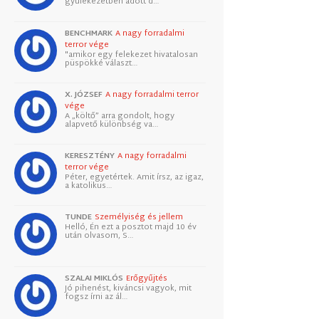
gyülekezetben adott d…
BENCHMARK
A nagy forradalmi
terror vége
"amikor egy felekezet hivatalosan
püspökké választ…
X. JÓZSEF
A nagy forradalmi terror
vége
A „költő” arra gondolt, hogy
alapvető különbség va…
KERESZTÉNY
A nagy forradalmi
terror vége
Péter, egyetértek. Amit írsz, az igaz,
a katolikus…
TUNDE
Személyiség és jellem
Helló, Én ezt a posztot majd 10 év
után olvasom, S…
SZALAI MIKLÓS
Erőgyűjtés
Jó pihenést, kiváncsi vagyok, mit
fogsz írni az ál…