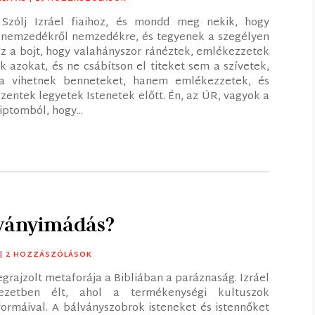
zólj Izráel fiaihoz, és mondd meg nekik, hogy
e nemzedékről nemzedékre, és tegyenek a szegélyen
 ez a bojt, hogy valahányszor ránéztek, emlékezzetek
k azokat, és ne csábítson el titeket sem a szívetek,
a vihetnek benneteket, hanem emlékezzetek, és
zentek legyetek Istenetek előtt. Én, az ÚR, vagyok a
iptomból, hogy...
lványimádás?
| 2 HOZZÁSZÓLÁSOK
rajzolt metaforája a Bibliában a paráznaság. Izráel
ezetben élt, ahol a termékenységi kultuszok
formáival. A bálványszobrok isteneket és istennőket