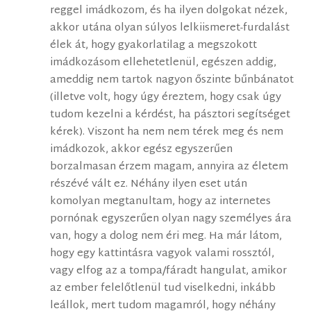
reggel imádkozom, és ha ilyen dolgokat nézek,
akkor utána olyan súlyos lelkiismeret-furdalást
élek át, hogy gyakorlatilag a megszokott
imádkozásom ellehetetlenül, egészen addig,
ameddig nem tartok nagyon őszinte bűnbánatot
(illetve volt, hogy úgy éreztem, hogy csak úgy
tudom kezelni a kérdést, ha pásztori segítséget
kérek). Viszont ha nem nem térek meg és nem
imádkozok, akkor egész egyszerűen
borzalmasan érzem magam, annyira az életem
részévé vált ez. Néhány ilyen eset után
komolyan megtanultam, hogy az internetes
pornónak egyszerűen olyan nagy személyes ára
van, hogy a dolog nem éri meg. Ha már látom,
hogy egy kattintásra vagyok valami rossztól,
vagy elfog az a tompa/fáradt hangulat, amikor
az ember felelőtlenül tud viselkedni, inkább
leállok, mert tudom magamról, hogy néhány