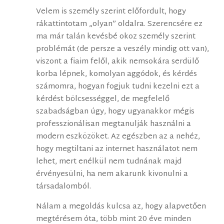
Velem is személy szerint előfordult, hogy
rákattintotam „olyan” oldalra. Szerencsére ez
ma már talán kevésbé okoz személy szerint
problémát (de persze a veszély mindig ott van),
viszont a fiaim felől, akik nemsokára serdülő
korba lépnek, komolyan aggódok, és kérdés
számomra, hogyan fogjuk tudni kezelni ezt a
kérdést bölcsességgel, de megfelelő
szabadságban úgy, hogy ugyanakkor mégis
professzionálisan megtanulják használni a
modern eszközöket. Az egészben az a nehéz,
hogy megtiltani az internet használatot nem
lehet, mert enélkül nem tudnának majd
érvényesülni, ha nem akarunk kivonulni a
társadalomból.
Nálam a megoldás kulcsa az, hogy alapvetően
megtérésem óta, több mint 20 éve minden