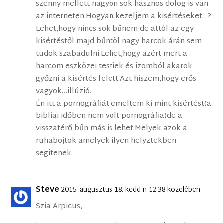
szenny mellett nagyon sok hasznos dolog is van
az interneten.Hogyan kezeljem a kisértéseket…?
Lehet,hogy nincs sok bűnöm de attól az egy
kisértéstől majd bűntöl nagy harcok árán sem
tudok szabadulni.Lehet,hogy azért mert a
harcom eszközei testiek és izomból akarok
győzni a kisértés felett.Azt hiszem,hogy erős
vagyok…illúzió.
Én itt a pornográfiát emeltem ki mint kisértést(a
bibliai időben nem volt pornográfia)de a
visszatérő bűn más is lehet.Melyek azok a
ruhabojtok amelyek ilyen helyztekben
segitenek.
Steve
2015. augusztus 18. kedd-n 12:38 közelében
Szia Arpicus,