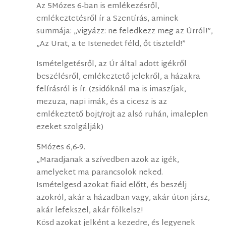
Az 5Mózes 6-ban is emlékezésről,
emlékeztetésről ír a Szentírás, aminek
summája: „vigyázz: ne feledkezz meg az Úrról!”,
„Az Urat, a te Istenedet féld, őt tiszteld!”
Ismételgetésről, az Úr által adott igékről
beszélésről, emlékeztető jelekről, a házakra
felírásról is ír. (zsidóknál ma is imaszíjak,
mezuza, napi imák, és a cicesz is az
emlékeztető bojt/rojt az alsó ruhán, imaleplen
ezeket szolgálják)
5Mózes 6,6-9.
„Maradjanak a szívedben azok az igék,
amelyeket ma parancsolok neked.
Ismételgesd azokat fiaid előtt, és beszélj
azokról, akár a házadban vagy, akár úton jársz,
akár lefekszel, akár fölkelsz!
Kösd azokat jelként a kezedre, és legyenek