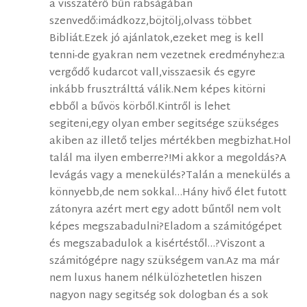
a visszatérő bűn rabságában
szenvedő:imádkozz,böjtölj,olvass többet
Bibliát.Ezek jó ajánlatok,ezeket meg is kell
tenni-de gyakran nem vezetnek eredményhez:a
vergődő kudarcot vall,visszaesik és egyre
inkább frusztrálttá válik.Nem képes kitörni
ebből a bűvös körből.Kintről is lehet
segiteni,egy olyan ember segitsége szükséges
akiben az illető teljes mértékben megbizhat.Hol
talál ma ilyen emberre?!Mi akkor a megoldás?A
levágás vagy a menekülés?Talán a menekülés a
könnyebb,de nem sokkal…Hány hivő élet futott
zátonyra azért mert egy adott bűntől nem volt
képes megszabadulni?Eladom a számitógépet
és megszabadulok a kisértéstől…?Viszont a
számitógépre nagy szükségem van.Az ma már
nem luxus hanem nélkülözhetetlen hiszen
nagyon nagy segitség sok dologban és a sok