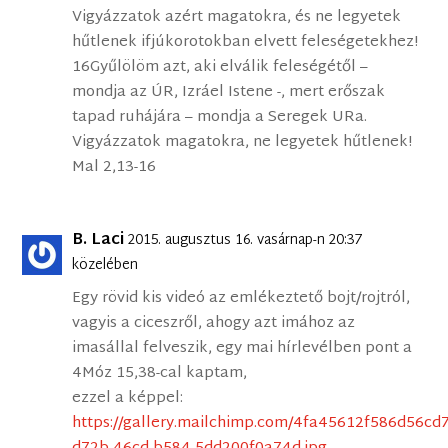
Vigyázzatok azért magatokra, és ne legyetek
hűtlenek ifjúkorotokban elvett feleségetekhez!
16Gyűlölöm azt, aki elválik feleségétől –
mondja az ÚR, Izráel Istene -, mert erőszak
tapad ruhájára – mondja a Seregek URa.
Vigyázzatok magatokra, ne legyetek hűtlenek!
Mal 2,13-16
B. Laci
2015. augusztus 16. vasárnap-n 20:37
közelében
Egy rövid kis videó az emlékeztető bojt/rojtról,
vagyis a ciceszről, ahogy azt imához az
imasállal felveszik, egy mai hírlevélben pont a
4Móz 15,38-cal kaptam,
ezzel a képpel:
https://gallery.mailchimp.com/4fa45612f586d56c