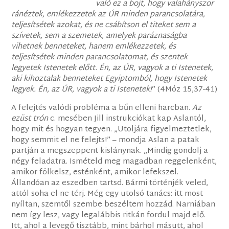
való ez a bojt, hogy valahányszor
ránéztek, emlékezzetek az ÚR minden parancsolatára,
teljesítsétek azokat, és ne csábítson el titeket sem a
szívetek, sem a szemetek, amelyek paráznaságba
vihetnek benneteket, hanem emlékezzetek, és
teljesítsétek minden parancsolatomat, és szentek
legyetek Istenetek előtt. Én, az ÚR, vagyok a ti Istenetek,
aki kihoztalak benneteket Egyiptomból, hogy Istenetek
legyek. Én, az ÚR, vagyok a ti Istenetek!
” (4Móz 15,37-41)
A felejtés valódi probléma a bűn elleni harcban.
Az
ezüst trón
c. mesében Jill instrukciókat kap Aslantól,
hogy mit és hogyan tegyen. „Utoljára figyelmeztetlek,
hogy semmit el ne felejts!” – mondja Aslan a patak
partján a megszeppent kislánynak. „Mindig gondolj a
négy feladatra. Ismételd meg magadban reggelenként,
amikor fölkelsz, esténként, amikor lefekszel.
Állandóan az eszedben tartsd. Bármi történjék veled,
attól soha el ne térj. Még egy utolsó tanács: itt most
nyíltan, szemtől szembe beszéltem hozzád. Narniában
nem így lesz, vagy legalábbis ritkán fordul majd elő.
Itt, ahol a levegő tisztább, mint bárhol másutt, ahol