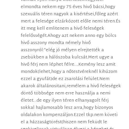
elmondta nekem egy 75 éves hivő bácsi,hogy
szexuális téren nagyok a kisértései,főleg azért
mert a felesége elzárkózott előle nemi téren.És
itt meg kell emlitenem a hivő feleségek
felelősségét.Ahogy azt nekem anno egy bölcs
hivő asszony mondta némely hivő
asszonyról:”elég jó mélyen elrejtették a
zsebükben a hálószoba kulcsát.Mert ugye a
hivő férj nem léphet félre….Kemény lesz amit
mondok(lehet,hogy a nőtestvéreknél kihúzom
ezzel a gyufát)de ez zsarolási felület.Nem
akarok általánositani,remélem a hivő feleségek
döntő többsége nem erre használja a nemi
életet…de egy ilyen téren elhanyagolt férj
sokkal hajlamosabb lesz arra,hogy bizonyos
oldalakon kompenzáljon.Ezzel tkp.nem követi
el a házzaságtörést(hiszen nem feküdt le