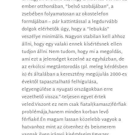
ember otthonában, “belső szobájában”, a
zsebében folyamatosan az okostelefon
formájában – pár kattintással a legdurvább
dolgok elérhetők úgy, hogy a “lebukás”
veszélye minimális. Nagyon stabilan kell ahhoz
állni, hogy egy valaki ennek kísértésnek ellen
tudjon állni. Nem tudom, hogy mi a megoldás,
ami ezt a jelenséget kezelné az egyházban, de
az erkölcsi megtántorodás (pl. meleg kérdésben
is) és általában a keresztény megújulás 2000-es
évektől tapasztalható felhígulása,
elgyengülése a nyugati országokban erre
vezethető vissza.”-teljesen egyet értek
veled.Viszont ez nem csak fiatal(kamasz)férfiak
problémája,hanem minden korban levő
férfiaké.Én magam lassan közelebb vagyok a
hatvanhoz mint az ötvenhez és beismerem
vannak ilyen irányú kisértéseim.Egyszer