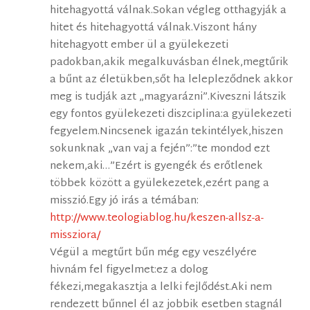
hitehagyottá válnak.Sokan végleg otthagyják a
hitet és hitehagyottá válnak.Viszont hány
hitehagyott ember ül a gyülekezeti
padokban,akik megalkuvásban élnek,megtűrik
a bűnt az életükben,sőt ha lelepleződnek akkor
meg is tudják azt „magyarázni”.Kiveszni látszik
egy fontos gyülekezeti diszciplina:a gyülekezeti
fegyelem.Nincsenek igazán tekintélyek,hiszen
sokunknak „van vaj a fején”:”te mondod ezt
nekem,aki…”Ezért is gyengék és erőtlenek
többek között a gyülekezetek,ezért pang a
misszió.Egy jó irás a témában:
http://www.teologiablog.hu/keszen-allsz-a-
missziora/
Végül a megtűrt bűn még egy veszélyére
hivnám fel figyelmet:ez a dolog
fékezi,megakasztja a lelki fejlődést.Aki nem
rendezett bűnnel él az jobbik esetben stagnál