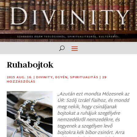
Ruhabojtok
2015 AUG. 16.
|
DIVINITY
,
EGYÉN
,
SPIRITUALITÁS
|
29
HOZZÁSZÓLÁS
„
Azután ezt mondta Mózesnek az
ÚR: Szólj Izráel fiaihoz, és mondd
meg nekik, hogy csináljanak
bojtokat a ruhájuk szegélyére
nemzedékről nemzedékre, és
tegyenek a szegélyen levő
bojtokra kék bíbor-zsinórt. Arra