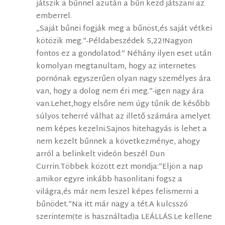
játszik a bűnnel azután a bűn kezd játszani az
emberrel.
„Saját bűnei fogják meg a bűnöst,és saját vétkei
kötözik meg.”-Példabeszédek 5,22!Nagyon
fontos ez a gondolatod:” Néhány ilyen eset után
komolyan megtanultam, hogy az internetes
pornónak egyszerűen olyan nagy személyes ára
van, hogy a dolog nem éri meg.”-igen nagy ára
van.Lehet,hogy elsőre nem úgy tűnik de később
súlyos teherré válhat az illető számára amelyet
nem képes kezelni.Sajnos hitehagyás is lehet a
nem kezelt bűnnek a következménye, ahogy
arról a belinkelt videón beszél Dun
Currin.Többek között ezt mondja:”Eljön a nap
amikor egyre inkább hasonlitani fogsz a
világra,és már nem leszel képes felismerni a
bűnödet.”Na itt már nagy a tét.A kulcsszó
szerintem(te is használtad)a LEÁLLÁS.Le kellene