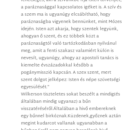
lehetséges, aki a szívünkbe írja Isten törvényét,
a paráznasággal kapcsolatos igéket is. A szív és
a szem ma is ugyanúgy elcsábítható, hogy
paráznaságba vigyenek bennünket, mint Mózes
idején. Isten azt akarja, hogy szentek legyünk,
ahogyan ő szent, és ez többek közt a
paráznaságtól való tartózkodásban nyilvánul
meg, amit a fenti szakasz valamiért külön is
nevesít, ugyanúgy, ahogy az apostoli tanács is
kiemelte évszázadokkal később a
pogánymisszió kapcsán. A szex szent, mert
szent dolgot jelképez: Isten és népe szövetségi
egyesülését.”
Wilkerson tiszteletes sokat beszélt a mindig(és
általában mindig ugyanaz) a bűn
visszatéréséről.Általában a hivő embereknek
egy bűnnel birkóznak.Küzdenek,győznek aztán
megint kudarcot vallanak ugyanabban a