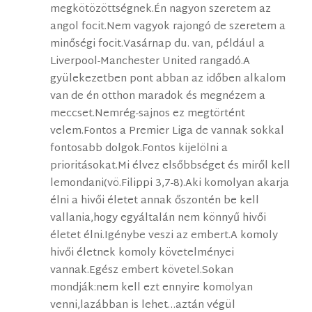
megkötözöttségnek.Én nagyon szeretem az
angol focit.Nem vagyok rajongó de szeretem a
minőségi focit.Vasárnap du. van, például a
Liverpool-Manchester United rangadó.A
gyülekezetben pont abban az időben alkalom
van de én otthon maradok és megnézem a
meccset.Nemrég-sajnos ez megtörtént
velem.Fontos a Premier Liga de vannak sokkal
fontosabb dolgok.Fontos kijelölni a
prioritásokat.Mi élvez elsőbbséget és miről kell
lemondani(vö.Filippi 3,7-8).Aki komolyan akarja
élni a hivői életet annak őszontén be kell
vallania,hogy egyáltalán nem könnyű hivői
életet élni.Igénybe veszi az embert.A komoly
hivői életnek komoly követelményei
vannak.Egész embert követel.Sokan
mondják:nem kell ezt ennyire komolyan
venni,lazábban is lehet…aztán végül