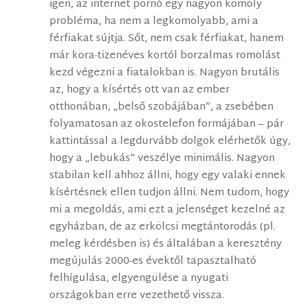
igen, az internet pornó egy nagyon komoly
probléma, ha nem a legkomolyabb, ami a
férfiakat sújtja. Sőt, nem csak férfiakat, hanem
már kora-tizenéves kortól borzalmas romolást
kezd végezni a fiatalokban is. Nagyon brutális
az, hogy a kísértés ott van az ember
otthonában, „belső szobájában”, a zsebében
folyamatosan az okostelefon formájában – pár
kattintással a legdurvább dolgok elérhetők úgy,
hogy a „lebukás” veszélye minimális. Nagyon
stabilan kell ahhoz állni, hogy egy valaki ennek
kísértésnek ellen tudjon állni. Nem tudom, hogy
mi a megoldás, ami ezt a jelenséget kezelné az
egyházban, de az erkölcsi megtántorodás (pl.
meleg kérdésben is) és általában a keresztény
megújulás 2000-es évektől tapasztalható
felhígulása, elgyengülése a nyugati
országokban erre vezethető vissza.