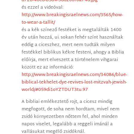
d72b-46cd-b584-5dd200f0a74d.jpg
és ezzel a videóval:
http://www.breakingisraelnews.com/3565/how-
to-wear-a-tallit/
és a kék színező festéket is megtalálták 1400
év után hozzá, ui. sokan fehér színt használtak
eddig a ciceszhez, mert nem tudták milyen
festékkel biblikus kékre festeni, ahogy a Biblia
előírja, mert elveszett a történelem vihgarai
között ez az információ:
http://www.breakingisraelnews.com/34086/blue-
biblical-tekhelet-dye-revives-lost-mitzvah-jewish-
world/#059di1oYZTDUT3tu.97
A bibliai emlékeztető rojt, a cicesz mindig
megfogott, de soha nem hordtam, mivel nem
zsidó környezetben nőttem fel, ahol minden
napos viselet, legalább a reggeli imánál a
vallásukat megélő zsidóknál.