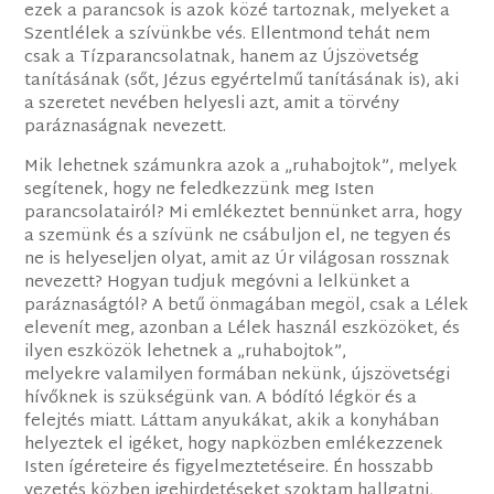
ezek a parancsok is azok közé tartoznak, melyeket a
Szentlélek a szívünkbe vés. Ellentmond tehát nem
csak a Tízparancsolatnak, hanem az Újszövetség
tanításának (sőt, Jézus egyértelmű tanításának is), aki
a szeretet nevében helyesli azt, amit a törvény
paráznaságnak nevezett.
Mik lehetnek számunkra azok a „ruhabojtok”, melyek
segítenek, hogy ne feledkezzünk meg Isten
parancsolatairól? Mi emlékeztet bennünket arra, hogy
a szemünk és a szívünk ne csábuljon el, ne tegyen és
ne is helyeseljen olyat, amit az Úr világosan rossznak
nevezett? Hogyan tudjuk megóvni a lelkünket a
paráznaságtól? A betű önmagában megöl, csak a Lélek
elevenít meg, azonban a Lélek használ eszközöket, és
ilyen eszközök lehetnek a „ruhabojtok”,
melyekre valamilyen formában nekünk, újszövetségi
hívőknek is szükségünk van. A bódító légkör és a
felejtés miatt. Láttam anyukákat, akik a konyhában
helyeztek el igéket, hogy napközben emlékezzenek
Isten ígéreteire és figyelmeztetéseire. Én hosszabb
vezetés közben igehirdetéseket szoktam hallgatni,