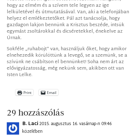
hogy az elmém és a szívem tele legyen az ige
lelkületével és útmutatásával. Van, aki a telefonjában
helyez el emlékeztetőket. Pál azt tanácsolja, hogy
gazdagon lakjon bennünk a Krisztus beszéde, intsük
egymást zsoltárokkal és dicséretekkel, énekelve az
Úrnak.
Sokféle „ruhabojt” van, használjuk őket, hogy amikor
elnehezedik körülöttünk a levegő, se a szemünk, se a
szívünk ne csábítson el bennünket! Soha nem árt az
elővigyázatosság, még nekünk sem, akikben ott van
Isten Lelke.
Print
Email
29 hozzászólás
B. Laci
2015. augusztus 16. vasárnap-n 09:46
közelében