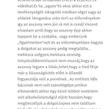
senkivel)csak virtuálisan élvezi a képeket és
videókat.És ha „ügyes”és okos akkor ezt a
tevékenységét inkognitó módban végzi vagy az
oldalak látogatása után törli az előzményeket-
igy az asszony nem jön rá mit is csinál.Viszont
olvastam arról,hogy az asszony épp akkor
toppant be a szobába…vagy emberünk
„figyelmetlen”volt és az előzményekben hagyta
a dolgokat az asszony pedig megtalálta…
mekkora szégyen,mekkora vereség-
lelepleződtem!Viszont nem muszáj,hogy az
asszony legyen a hibás,lehet,hogy a hivő férje
már a házasságkötés előtt is állandó
fogyasztója volt a pornónak…Az emlitett idős
bácsinak nem volt számitógépe,amikor
elkeserdett akkor egy kicsit többet ivott(nem
volt alkoholista!)végül eljött hozzám,hogy
megbeszéljük a dolgot.Sajnos nem találtam