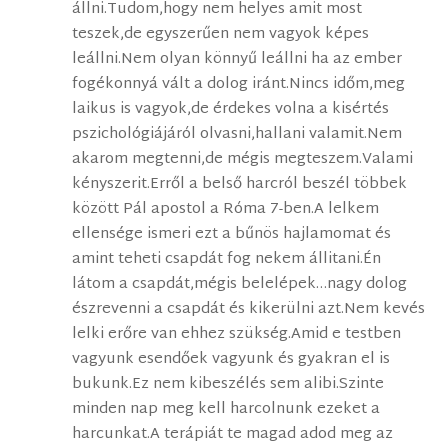
állni.Tudom,hogy nem helyes amit most
teszek,de egyszerűen nem vagyok képes
leállni.Nem olyan könnyű leállni ha az ember
fogékonnyá vált a dolog iránt.Nincs időm,meg
laikus is vagyok,de érdekes volna a kisértés
pszichológiájáról olvasni,hallani valamit.Nem
akarom megtenni,de mégis megteszem.Valami
kényszerit.Erről a belső harcról beszél többek
között Pál apostol a Róma 7-ben.A lelkem
ellensége ismeri ezt a bűnös hajlamomat és
amint teheti csapdát fog nekem állitani.Én
látom a csapdát,mégis belelépek…nagy dolog
észrevenni a csapdát és kikerülni azt.Nem kevés
lelki erőre van ehhez szükség.Amid e testben
vagyunk esendőek vagyunk és gyakran el is
bukunk.Ez nem kibeszélés sem alibi.Szinte
minden nap meg kell harcolnunk ezeket a
harcunkat.A terápiát te magad adod meg az