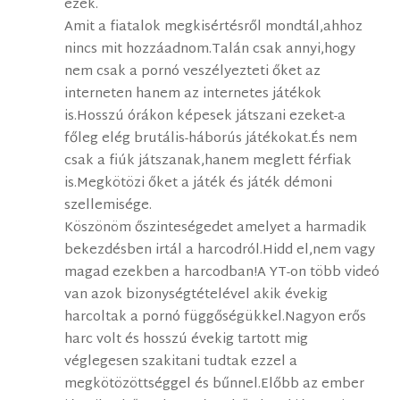
ezek.
Amit a fiatalok megkisértésről mondtál,ahhoz
nincs mit hozzáadnom.Talán csak annyi,hogy
nem csak a pornó veszélyezteti őket az
interneten hanem az internetes játékok
is.Hosszú órákon képesek játszani ezeket-a
főleg elég brutális-háborús játékokat.És nem
csak a fiúk játszanak,hanem meglett férfiak
is.Megkötözi őket a játék és játék démoni
szellemisége.
Köszönöm őszinteségedet amelyet a harmadik
bekezdésben irtál a harcodról.Hidd el,nem vagy
magad ezekben a harcodban!A YT-on több videó
van azok bizonységtételével akik évekig
harcoltak a pornó függőségükkel.Nagyon erős
harc volt és hosszú évekig tartott mig
véglegesen szakitani tudtak ezzel a
megkötözöttséggel és bűnnel.Előbb az ember