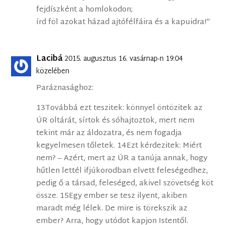
fejdíszként a homlokodon;
írd föl azokat házad ajtófélfáira és a kapuidra!”
Lacibá
2015. augusztus 16. vasárnap-n 19:04
közelében
Paráznasághoz:
13Továbbá ezt teszitek: könnyel öntözitek az
ÚR oltárát, sírtok és sóhajtoztok, mert nem
tekint már az áldozatra, és nem fogadja
kegyelmesen tőletek. 14Ezt kérdezitek: Miért
nem? – Azért, mert az ÚR a tanúja annak, hogy
hűtlen lettél ifjúkorodban elvett feleségedhez,
pedig ő a társad, feleséged, akivel szövetség köt
össze. 15Egy ember se tesz ilyent, akiben
maradt még lélek. De mire is törekszik az
ember? Arra, hogy utódot kapjon Istentől.