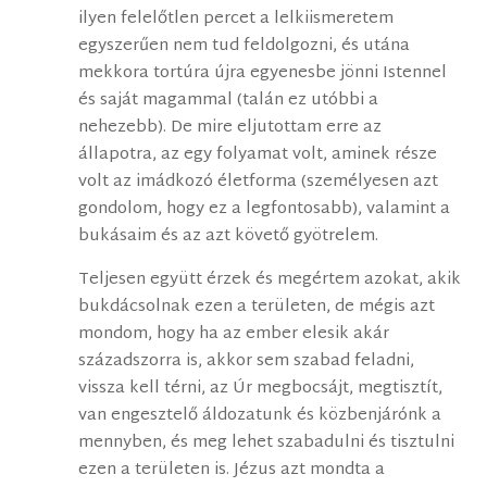
ilyen felelőtlen percet a lelkiismeretem
egyszerűen nem tud feldolgozni, és utána
mekkora tortúra újra egyenesbe jönni Istennel
és saját magammal (talán ez utóbbi a
nehezebb). De mire eljutottam erre az
állapotra, az egy folyamat volt, aminek része
volt az imádkozó életforma (személyesen azt
gondolom, hogy ez a legfontosabb), valamint a
bukásaim és az azt követő gyötrelem.
Teljesen együtt érzek és megértem azokat, akik
bukdácsolnak ezen a területen, de mégis azt
mondom, hogy ha az ember elesik akár
századszorra is, akkor sem szabad feladni,
vissza kell térni, az Úr megbocsájt, megtisztít,
van engesztelő áldozatunk és közbenjárónk a
mennyben, és meg lehet szabadulni és tisztulni
ezen a területen is. Jézus azt mondta a