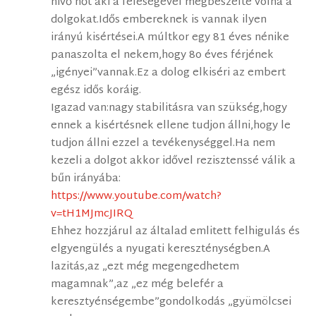
hivő nőt aki a feleségével megbeszélte volna a
dolgokat.Idős embereknek is vannak ilyen
irányú kisértései.A múltkor egy 81 éves nénike
panaszolta el nekem,hogy 8o éves férjének
„igényei”vannak.Ez a dolog elkiséri az embert
egész idős koráig.
Igazad van:nagy stabilitásra van szükség,hogy
ennek a kisértésnek ellene tudjon állni,hogy le
tudjon állni ezzel a tevékenységgel.Ha nem
kezeli a dolgot akkor idővel rezisztenssé válik a
bűn irányába:
https://www.youtube.com/watch?
v=tH1MJmcJIRQ
Ehhez hozzjárul az általad emlitett felhigulás és
elgyengülés a nyugati kereszténységben.A
lazitás,az „ezt még megengedhetem
magamnak”,az „ez még belefér a
keresztyénségembe”gondolkodás „gyümölcsei