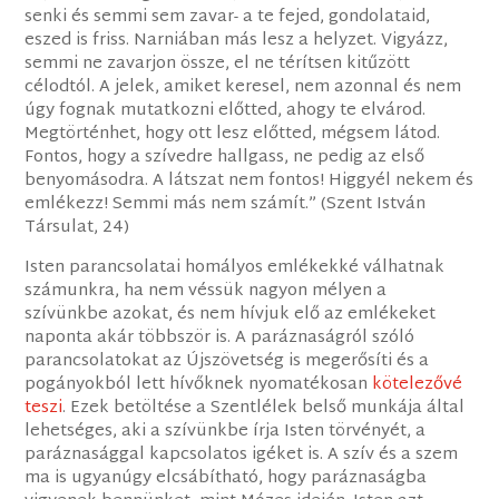
senki és semmi sem zavar- a te fejed, gondolataid,
eszed is friss. Narniában más lesz a helyzet. Vigyázz,
semmi ne zavarjon össze, el ne térítsen kitűzött
célodtól. A jelek, amiket keresel, nem azonnal és nem
úgy fognak mutatkozni előtted, ahogy te elvárod.
Megtörténhet, hogy ott lesz előtted, mégsem látod.
Fontos, hogy a szívedre hallgass, ne pedig az első
benyomásodra. A látszat nem fontos! Higgyél nekem és
emlékezz! Semmi más nem számít.” (Szent István
Társulat, 24)
Isten parancsolatai homályos emlékekké válhatnak
számunkra, ha nem véssük nagyon mélyen a
szívünkbe azokat, és nem hívjuk elő az emlékeket
naponta akár többször is. A paráznaságról szóló
parancsolatokat az Újszövetség is megerősíti és a
pogányokból lett hívőknek nyomatékosan
kötelezővé
teszi
. Ezek betöltése a Szentlélek belső munkája által
lehetséges, aki a szívünkbe írja Isten törvényét, a
paráznasággal kapcsolatos igéket is. A szív és a szem
ma is ugyanúgy elcsábítható, hogy paráznaságba