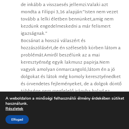
de inkább a visszaesés jellemzi.Valaki azt
mondta a Filippi 3,16 alapján:”Isten nem vezet
tovább a lelki életben bennünket,amig nem
kezdünk engedelmeskedni a már felismert
igazságnak.”
Bocsánat a hosszú válaszért és
hozzászólásért,de én szélesebb körben látom a
problémát.Amiről beszélünk az a mai
keresztyénség egyik lakmusz papirja.Nem
vagyok amolyan önmarcangoló,látom én a jó
dolgokat és látok még komoly keresztyénedket
és örvendetes fejleményeket, de a dolgok döntő
többsége nem megfelelő irányba halad,ez
pedig az,hogy megmagyarázzuk a
A weboldalon a minőségi felhasználói élmény érdekében sütiket
használunk.
bűnt,toleráljuk,bagatellizáljuk vagy pedig már
Részletek
nem is használjuk magát a bűn kifejezést
hanem valami enyhébbel
Elfogad
helyettesitjük(hiba,tévedés stb.)