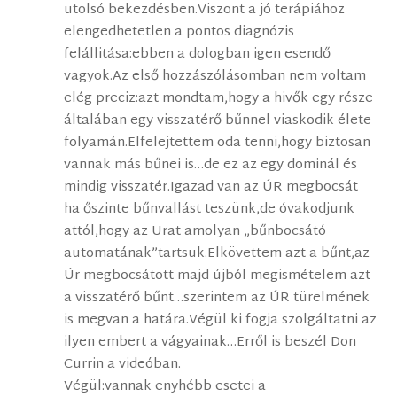
utolsó bekezdésben.Viszont a jó terápiához
elengedhetetlen a pontos diagnózis
felállitása:ebben a dologban igen esendő
vagyok.Az első hozzászólásomban nem voltam
elég preciz:azt mondtam,hogy a hivők egy része
általában egy visszatérő bűnnel viaskodik élete
folyamán.Elfelejtettem oda tenni,hogy biztosan
vannak más bűnei is…de ez az egy dominál és
mindig visszatér.Igazad van az ÚR megbocsát
ha őszinte bűnvallást teszünk,de óvakodjunk
attól,hogy az Urat amolyan „bűnbocsátó
automatának”tartsuk.Elkövettem azt a bűnt,az
Úr megbocsátott majd újból megismételem azt
a visszatérő bűnt…szerintem az ÚR türelmének
is megvan a határa.Végül ki fogja szolgáltatni az
ilyen embert a vágyainak…Erről is beszél Don
Currin a videóban.
Végül:vannak enyhébb esetei a