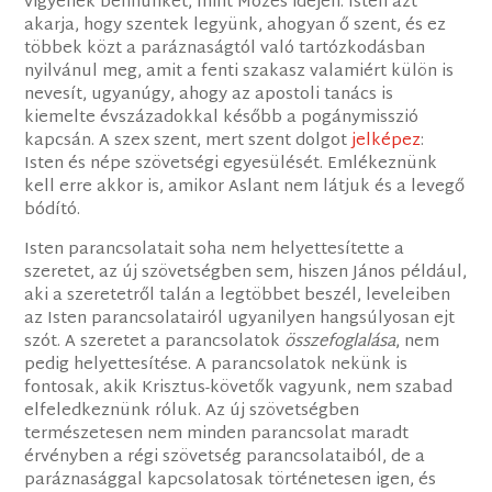
vigyenek bennünket, mint Mózes idején. Isten azt
akarja, hogy szentek legyünk, ahogyan ő szent, és ez
többek közt a paráznaságtól való tartózkodásban
nyilvánul meg, amit a fenti szakasz valamiért külön is
nevesít, ugyanúgy, ahogy az apostoli tanács is
kiemelte évszázadokkal később a pogánymisszió
kapcsán. A szex szent, mert szent dolgot
jelképez
:
Isten és népe szövetségi egyesülését. Emlékeznünk
kell erre akkor is, amikor Aslant nem látjuk és a levegő
bódító.
Isten parancsolatait soha nem helyettesítette a
szeretet, az új szövetségben sem, hiszen János például,
aki a szeretetről talán a legtöbbet beszél, leveleiben
az Isten parancsolatairól ugyanilyen hangsúlyosan ejt
szót. A szeretet a parancsolatok
összefoglalása
, nem
pedig helyettesítése. A parancsolatok nekünk is
fontosak, akik Krisztus-követők vagyunk, nem szabad
elfeledkeznünk róluk. Az új szövetségben
természetesen nem minden parancsolat maradt
érvényben a régi szövetség parancsolataiból, de a
paráznasággal kapcsolatosak történetesen igen, és