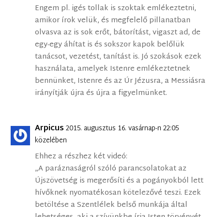
Engem pl. igés tollak is szoktak emlékeztetni,
amikor írok velük, és megfelelő pillanatban
olvasva az is sok erőt, bátorítást, vigaszt ad, de
egy-egy áhítat is és sokszor kapok belőlük
tanácsot, vezetést, tanítást is. Jó szokások ezek
használata, amelyek Istenre emlékeztetnek
bennünket, Istenre és az Úr Jézusra, a Messiásra
irányítják újra és újra a figyelmünket.
Arpicus
2015. augusztus 16. vasárnap-n 22:05
közelében
Ehhez a részhez két videó:
„A paráznaságról szóló parancsolatokat az
Újszövetség is megerősíti és a pogányokból lett
hívőknek nyomatékosan kötelezővé teszi. Ezek
betöltése a Szentlélek belső munkája által