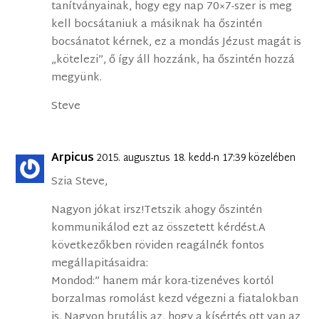
tanítványainak, hogy egy nap 70×7-szer is meg
kell bocsátaniuk a másiknak ha őszintén
bocsánatot kérnek, ez a mondás Jézust magát is
„kötelezi”, ő így áll hozzánk, ha őszintén hozzá
megyünk.
Steve
Arpicus
2015. augusztus 18. kedd-n 17:39 közelében
Szia Steve,
Nagyon jókat irsz!Tetszik ahogy őszintén
kommunikálod ezt az összetett kérdést.A
következőkben röviden reagálnék fontos
megállapitásaidra:
Mondod:” hanem már kora-tizenéves kortól
borzalmas romolást kezd végezni a fiatalokban
is. Nagyon brutális az, hogy a kísértés ott van az