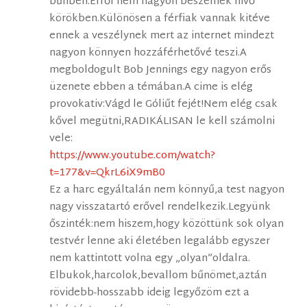
bűnben.Erről nem nagyon beszélnek hivő
körökben.Különösen a férfiak vannak kitéve
ennek a veszélynek mert az internet mindezt
nagyon könnyen hozzáférhetővé teszi.A
megboldogult Bob Jennings egy nagyon erős
üzenete ebben a témában.A cime is elég
provokativ:Vágd le Góliűt fejét!Nem elég csak
kővel megütni,RADIKÁLISAN le kell számolni
vele:
https://www.youtube.com/watch?
t=177&v=QkrL6iX9mB0
Ez a harc egyáltalán nem könnyű,a test nagyon
nagy visszatartó erővel rendelkezik.Legyünk
őszinték:nem hiszem,hogy közöttünk sok olyan
testvér lenne aki életében legalább egyszer
nem kattintott volna egy „olyan”oldalra.
Elbukok,harcolok,bevallom bűnömet,aztán
rövidebb-hosszabb ideig legyőzöm ezt a