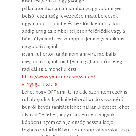
kisértést,azután egy gyönge
pillanatomban,unalmamban,vagy valamilyen
belső feszültség levezetése miatt beleesek
ugyanabba a bűnbe.És kezdődik előről a kör
addig amig az ember teljesen felőrlődik vagy a
bűn súlya alatt összeroppan.Jennings radikális
megoldást ajánl.
Ryan Fullerton talán nem annyira radikális
megoldást ajánl mint Jennings(habár ő is elég
radikális!):a menekülést!:
https://www.youtube.com/watch?
v=Yy5gCEEXD_8
Lehet,hogy OFF ami itt irok,de szerintem ezek is
ruhabojtok.A hivők életébe állandó visszatérő
bűnről kevés tanitást lehet hallani,keveset lehet
olvasni.De lehet,hogy csak én nem vagyok
képben.Engem ez a jelenség hosszú ideje
foglakoztat.Általában sztereotip válaszokat kap