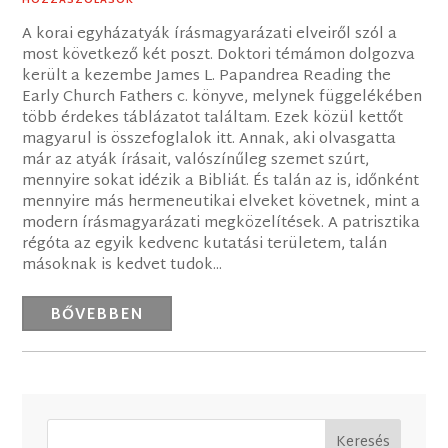
HOZZÁSZÓLÁSOK
A korai egyházatyák írásmagyarázati elveiről szól a
most következő két poszt. Doktori témámon dolgozva
került a kezembe James L. Papandrea Reading the
Early Church Fathers c. könyve, melynek függelékében
több érdekes táblázatot találtam. Ezek közül kettőt
magyarul is összefoglalok itt. Annak, aki olvasgatta
már az atyák írásait, valószínűleg szemet szúrt,
mennyire sokat idézik a Bibliát. És talán az is, időnként
mennyire más hermeneutikai elveket követnek, mint a
modern írásmagyarázati megközelítések. A patrisztika
régóta az egyik kedvenc kutatási területem, talán
másoknak is kedvet tudok...
BŐVEBBEN