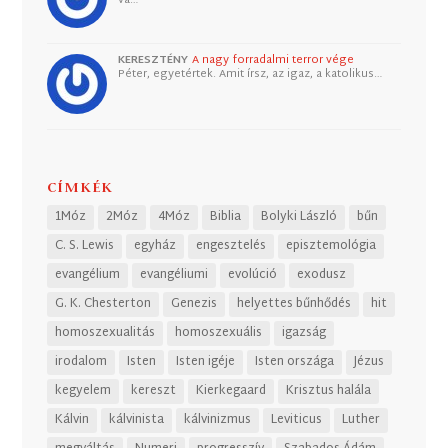
KERESZTÉNY
A nagy forradalmi terror vége
Péter, egyetértek. Amit írsz, az igaz, a katolikus…
CÍMKÉK
1Móz
2Móz
4Móz
Biblia
Bolyki László
bűn
C. S. Lewis
egyház
engesztelés
episztemológia
evangélium
evangéliumi
evolúció
exodusz
G. K. Chesterton
Genezis
helyettes bűnhődés
hit
homoszexualitás
homoszexuális
igazság
irodalom
Isten
Isten igéje
Isten országa
Jézus
kegyelem
kereszt
Kierkegaard
Krisztus halála
Kálvin
kálvinista
kálvinizmus
Leviticus
Luther