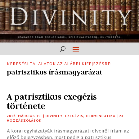
KERESÉSI TALÁLATOK AZ ALÁBBI KIFEJEZÉSRE:
patrisztikus írásmagyarázat
A patrisztikus exegézis
története
2016. MÁRCIUS 19.
|
DIVINITY
,
EXEGÉZIS
,
HERMENEUTIKA
| 23
HOZZÁSZÓLÁSOK
A korai egyházatyák írásmagyarázati elveiről írtam az
előző bejegyzésben, most pedig a patrisztikus