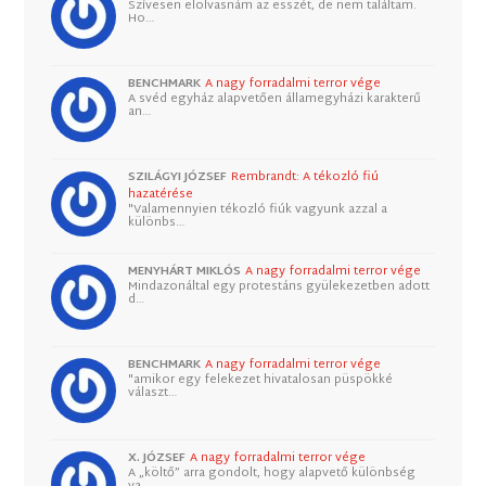
Szívesen elolvasnám az esszét, de nem találtam.
Ho…
BENCHMARK
A nagy forradalmi terror vége
A svéd egyház alapvetően államegyházi karakterű
an…
SZILÁGYI JÓZSEF
Rembrandt: A tékozló fiú
hazatérése
"Valamennyien tékozló fiúk vagyunk azzal a
különbs…
MENYHÁRT MIKLÓS
A nagy forradalmi terror vége
Mindazonáltal egy protestáns gyülekezetben adott
d…
BENCHMARK
A nagy forradalmi terror vége
"amikor egy felekezet hivatalosan püspökké
választ…
X. JÓZSEF
A nagy forradalmi terror vége
A „költő” arra gondolt, hogy alapvető különbség
va…