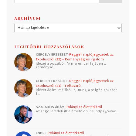
ARCHÍVUM
Archívum
LEGUTÓBBI HOZZÁSZÓLÁSOK
GERGELY ERZSÉBET
Reggeli naplójegyzetek az
Exoduszról (22) – Keménység és irgalom
Idézet a posztból: "A mai ember fejében a
keménysé…
GERGELY ERZSÉBET
Reggeli naplójegyzetek az
Exoduszról (21) – Felkavaró
Idézet Ádám imájából: "„Urunk, a te igéd sokszor
f…
SZABADOS ÁDÁM
Polányi az élet titkáról
Az angol eredeti itt elérhető online: https://www.…
ENDRE
Polányi az élet titkáról