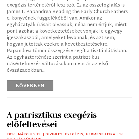
exegézis történetéről lesz szó. Ez az összefoglalás is
James L. Papandrea Reading the Early Church Fathers
c. könyvének függelékéből van. Amikor az
egyházatyák írásait olvassuk, néha nem értjük, miért
pont azokat a következtetéseket vonják le egy-egy
igeszakaszból, amelyeket levonnak, és azt sem,
hogyan jutottak ezekre a következtetésekre.
Papandrea tömör összegzése segít a tisztánlátásban.
Az egyháztörténész szerint a patrisztikus
írásértelmezés változásokon ment át az első
évszázadokban....
BŐVEBBEN
A patrisztikus exegézis
előfeltevései
2016. MÁRCIUS 15.
|
DIVINITY
,
EXEGÉZIS
,
HERMENEUTIKA
| 16