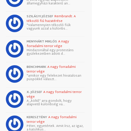
államegyházi karakterű an…
SZILÁGYI JÓZSEF
Rembrandt: A
tékozló fiú hazatérése
"Valamennyien tékozló fiúk
vagyunk azzal a különbs…
MENYHÁRT MIKLÓS
A nagy
forradalmi terror vége
Mindazonáltal egy protestáns
gyülekezetben adott d…
BENCHMARK
A nagy forradalmi
terror vége
"amikor egy felekezet hivatalosan
püspökké választ…
X. JÓZSEF
A nagy forradalmi terror
vége
A „költő” arra gondolt, hogy
alapvető különbség va…
KERESZTÉNY
A nagy forradalmi
terror vége
Péter, egyetértek. Amit írsz, az igaz,
a katolikus…