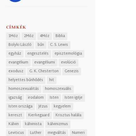
CÍMKÉK
1Móz
2Móz
4Móz
Biblia
Bolyki László
bűn
C. S. Lewis
egyház
engesztelés
episztemológia
evangélium
evangéliumi
evolúció
exodusz
G. K. Chesterton
Genezis
helyettes bűnhődés
hit
homoszexualitás
homoszexuális
igazság
irodalom
Isten
Isten igéje
Isten országa
Jézus
kegyelem
kereszt
Kierkegaard
Krisztus halála
Kálvin
kálvinista
kálvinizmus
Leviticus
Luther
megváltás
Numeri