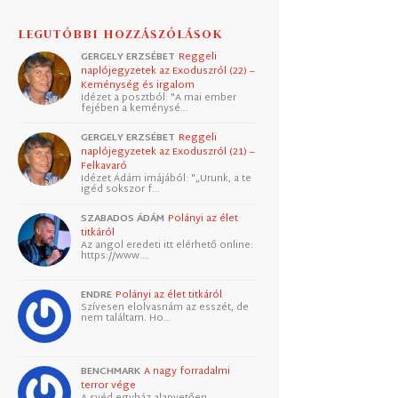
LEGUTÓBBI HOZZÁSZÓLÁSOK
GERGELY ERZSÉBET
Reggeli
naplójegyzetek az Exoduszról (22) –
Keménység és irgalom
Idézet a posztból: "A mai ember
fejében a keménysé…
GERGELY ERZSÉBET
Reggeli
naplójegyzetek az Exoduszról (21) –
Felkavaró
Idézet Ádám imájából: "„Urunk, a te
igéd sokszor f…
SZABADOS ÁDÁM
Polányi az élet
titkáról
Az angol eredeti itt elérhető online:
https://www.…
ENDRE
Polányi az élet titkáról
Szívesen elolvasnám az esszét, de
nem találtam. Ho…
BENCHMARK
A nagy forradalmi
terror vége
A svéd egyház alapvetően