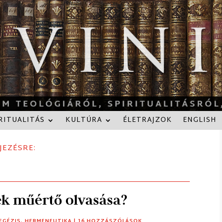
RITUALITÁS
KULTÚRA
ÉLETRAJZOK
ENGLISH
JEZÉSRE:
ek műértő olvasása?
EGÉZIS
,
HERMENEUTIKA
| 16 HOZZÁSZÓLÁSOK