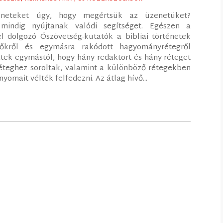
éneteket úgy, hogy megértsük az üzenetüket?
indig nyújtanak valódi segítséget. Egészen a
rel dolgozó Ószövetség-kutatók a bibliai történetek
tőkről és egymásra rakódott hagyományrétegről
ztek egymástól, hogy hány redaktort és hány réteget
réteghez soroltak, valamint a különböző rétegekben
yomait vélték felfedezni. Az átlag hívő...