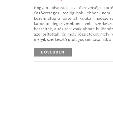
Hogyan olvassuk az ószövetségi tört
Ószövetséges teológusok ebben nem m
közelmúltig a történeti-kritikai módszer
kapcsán legszívesebben vélt szerkesz
beszéltek, a téziseik csak abban különbö
azonosítottak, és mely részleteket mely 
melyik szerkesztő utólagos simításainak a n
BŐVEBBEN