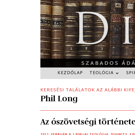
KEZDŐLAP
TEOLÓGIA
SPI
KERESÉSI TALÁLATOK AZ ALÁBBI KIFE
Phil Long
Az ószövetségi történet
2012. FEBRUÁR 9.
|
BIBLIAI TEOLÓGIA
,
DIVINITY
,
EX