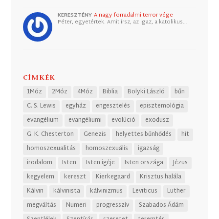
KERESZTÉNY
A nagy forradalmi terror vége
Péter, egyetértek. Amit írsz, az igaz, a katolikus…
CÍMKÉK
1Móz
2Móz
4Móz
Biblia
Bolyki László
bűn
C. S. Lewis
egyház
engesztelés
episztemológia
evangélium
evangéliumi
evolúció
exodusz
G. K. Chesterton
Genezis
helyettes bűnhődés
hit
homoszexualitás
homoszexuális
igazság
irodalom
Isten
Isten igéje
Isten országa
Jézus
kegyelem
kereszt
Kierkegaard
Krisztus halála
Kálvin
kálvinista
kálvinizmus
Leviticus
Luther
megváltás
Numeri
progresszív
Szabados Ádám