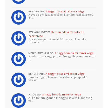
BENCHMARK
A nagy forradalmi terror vége
A svéd egyház alapvetően államegyházi karakterű
an…
SZILÁGYI JÓZSEF
Rembrandt: A tékozló fiú
hazatérése
"Valamennyien tékozló fiúk vagyunk azzal a
különbs…
MENYHÁRT MIKLÓS
A nagy forradalmi terror vége
Mindazonáltal egy protestáns gyülekezetben adott
d…
BENCHMARK
A nagy forradalmi terror vége
"amikor egy felekezet hivatalosan püspökké
választ…
X. JÓZSEF
A nagy forradalmi terror vége
A „költő” arra gondolt, hogy alapvető különbség
va…