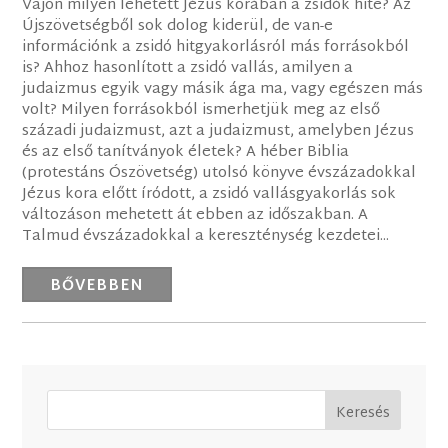
Vajon milyen lehetett Jézus korában a zsidók hite? Az
Újszövetségből sok dolog kiderül, de van-e
információnk a zsidó hitgyakorlásról más forrásokból
is? Ahhoz hasonlított a zsidó vallás, amilyen a
judaizmus egyik vagy másik ága ma, vagy egészen más
volt? Milyen forrásokból ismerhetjük meg az első
századi judaizmust, azt a judaizmust, amelyben Jézus
és az első tanítványok életek? A héber Biblia
(protestáns Ószövetség) utolsó könyve évszázadokkal
Jézus kora előtt íródott, a zsidó vallásgyakorlás sok
változáson mehetett át ebben az időszakban. A
Talmud évszázadokkal a kereszténység kezdetei...
BŐVEBBEN