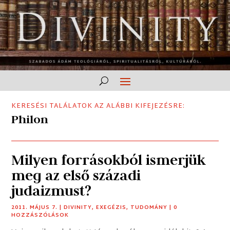
KERESÉSI TALÁLATOK AZ ALÁBBI KIFEJEZÉSRE:
Philon
Milyen forrásokból ismerjük
meg az első századi
judaizmust?
2011. MÁJUS 7.
|
DIVINITY
,
EXEGÉZIS
,
TUDOMÁNY
| 0
HOZZÁSZÓLÁSOK