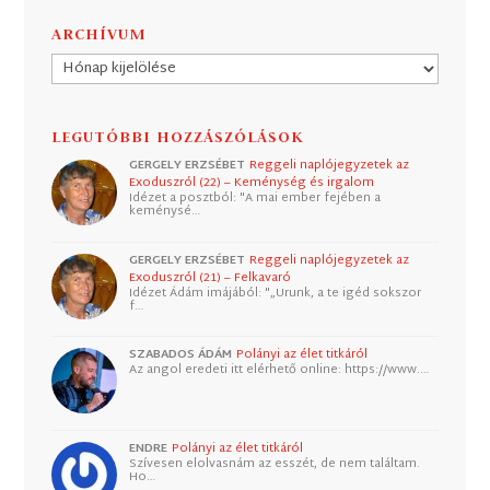
ARCHÍVUM
Archívum
LEGUTÓBBI HOZZÁSZÓLÁSOK
GERGELY ERZSÉBET
Reggeli naplójegyzetek az
Exoduszról (22) – Keménység és irgalom
Idézet a posztból: "A mai ember fejében a
keménysé…
GERGELY ERZSÉBET
Reggeli naplójegyzetek az
Exoduszról (21) – Felkavaró
Idézet Ádám imájából: "„Urunk, a te igéd sokszor
f…
SZABADOS ÁDÁM
Polányi az élet titkáról
Az angol eredeti itt elérhető online: https://www.…
ENDRE
Polányi az élet titkáról
Szívesen elolvasnám az esszét, de nem találtam.
Ho…