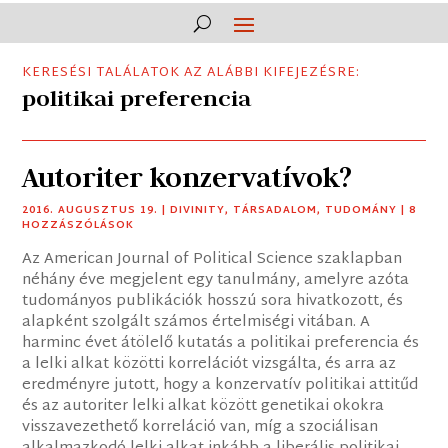
KERESÉSI TALÁLATOK AZ ALÁBBI KIFEJEZÉSRE:
politikai preferencia
Autoriter konzervatívok?
2016. AUGUSZTUS 19.
|
DIVINITY
,
TÁRSADALOM
,
TUDOMÁNY
| 8
HOZZÁSZÓLÁSOK
Az American Journal of Political Science szaklapban
néhány éve megjelent egy tanulmány, amelyre azóta
tudományos publikációk hosszú sora hivatkozott, és
alapként szolgált számos értelmiségi vitában. A
harminc évet átölelő kutatás a politikai preferencia és
a lelki alkat közötti korrelációt vizsgálta, és arra az
eredményre jutott, hogy a konzervatív politikai attitűd
és az autoriter lelki alkat között genetikai okokra
visszavezethető korreláció van, míg a szociálisan