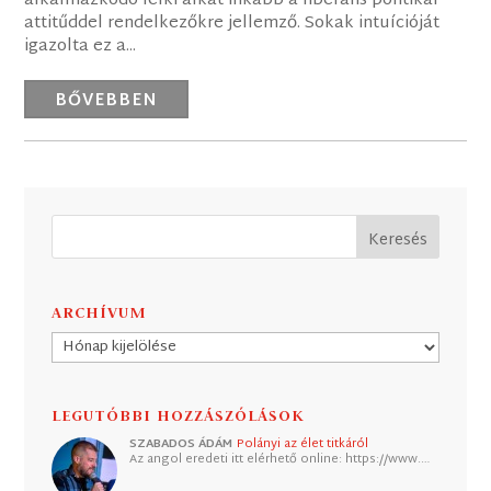
alkalmazkodó lelki alkat inkább a liberális politikai
attitűddel rendelkezőkre jellemző. Sokak intuícióját
igazolta ez a...
BŐVEBBEN
ARCHÍVUM
Archívum
LEGUTÓBBI HOZZÁSZÓLÁSOK
SZABADOS ÁDÁM
Polányi az élet titkáról
Az angol eredeti itt elérhető online: https://www.…