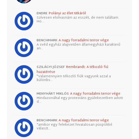
ENDRE
Polányi az élet titkáról
Szívesen elolvasnám az esszét, de nem találtam.
Ho…
BENCHMARK
A nagy forradalmi terror vége
A svéd egyház alapvetően államegyházi karakterű
an…
SZILÁGYI JÓZSEF
Rembrandt: A tékozló fiú
hazatérése
"Valamennyien tékozló fiúk vagyunk azzal a
különbs…
MENYHÁRT MIKLÓS
A nagy forradalmi terror vége
Mindazonáltal egy protestáns gyülekezetben adott
d…
BENCHMARK
A nagy forradalmi terror vége
"amikor egy felekezet hivatalosan püspökké
választ…