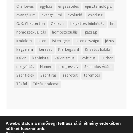
C. S. Lewis
egyház
engesztelés
episztemológia
evangélium
evangéliumi
evolúció
exodusz
G. K. Chesterton
Genezis
helyettes bűnhődés
hit
homoszexualitás
homoszexuális
igazság
irodalom
Isten
Isten igéje
Isten országa
Jézus
kegyelem
kereszt
Kierkegaard
Krisztus halála
Kálvin
kálvinista
kálvinizmus
Leviticus
Luther
megváltás
Numeri
progresszív
Szabados Ádám
Szentlélek
Szentírás
szeretet
teremtés
Tűzfal
Tűzfal podcast
A weboldalon a minőségi felhasználói élmény érdekében
sütiket használunk.