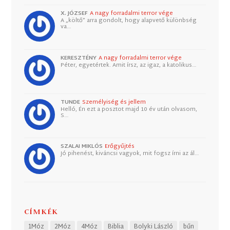
X. JÓZSEF
A nagy forradalmi terror vége
A „költő” arra gondolt, hogy alapvető különbség
va…
KERESZTÉNY
A nagy forradalmi terror vége
Péter, egyetértek. Amit írsz, az igaz, a katolikus…
TUNDE
Személyiség és jellem
Helló, Én ezt a posztot majd 10 év után olvasom,
S…
SZALAI MIKLÓS
Erőgyűjtés
Jó pihenést, kiváncsi vagyok, mit fogsz írni az ál…
CÍMKÉK
1Móz
2Móz
4Móz
Biblia
Bolyki László
bűn