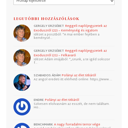
LEGUTÓBBI HOZZÁSZÓLÁSOK
GERGELY ERZSÉBET
Reggeli naplójegyzetek az
Exoduszról (22) – Keménység és irgalom
Idézet a posztból: "A mai ember fejében a
keménysé…
GERGELY ERZSÉBET
Reggeli naplójegyzetek az
Exoduszról (21) – Felkavaró
Idézet Ádám imájából: "„Urunk, a te igéd sokszor
f…
SZABADOS ÁDÁM
Polányi az élet titkáról
Az angol eredeti itt elérhető online: https://www.…
ENDRE
Polányi az élet titkáról
Szívesen elolvasnám az esszét, de nem találtam.
Ho…
BENCHMARK
A nagy forradalmi terror vége