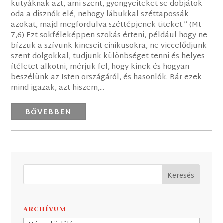
kutyáknak azt, ami szent, gyöngyeiteket se dobjátok
oda a disznók elé, nehogy lábukkal széttapossák
azokat, majd megfordulva széttépjenek titeket.” (Mt
7,6) Ezt sokféleképpen szokás érteni, például hogy ne
bízzuk a szívünk kincseit cinikusokra, ne viccelődjünk
szent dolgokkal, tudjunk különbséget tenni és helyes
ítéletet alkotni, mérjük fel, hogy kinek és hogyan
beszélünk az Isten országáról, és hasonlók. Bár ezek
mind igazak, azt hiszem,...
BŐVEBBEN
ARCHÍVUM
Archívum