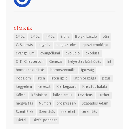
CÍMKÉK
1Móz
2Móz
4Móz
Biblia
Bolyki László
bűn
C. S. Lewis
egyház
engesztelés
episztemológia
evangélium
evangéliumi
evolúció
exodusz
G. K. Chesterton
Genezis
helyettes bűnhődés
hit
homoszexualitás
homoszexuális
igazság
irodalom
Isten
Isten igéje
Isten országa
Jézus
kegyelem
kereszt
Kierkegaard
Krisztus halála
Kálvin
kálvinista
kálvinizmus
Leviticus
Luther
megváltás
Numeri
progresszív
Szabados Ádám
Szentlélek
Szentírás
szeretet
teremtés
Tűzfal
Tűzfal podcast