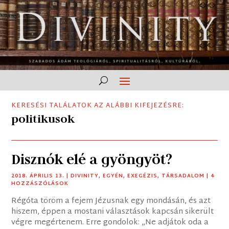
KERESÉSI TALÁLATOK AZ ALÁBBI KIFEJEZÉSRE:
politikusok
Disznók elé a gyöngyöt?
2018. ÁPRILIS 13.
|
DIVINITY
,
EGYÉN
,
EXEGÉZIS
,
TÁRSADALOM
| 4
HOZZÁSZÓLÁSOK
Régóta töröm a fejem Jézusnak egy mondásán, és azt
hiszem, éppen a mostani választások kapcsán sikerült
végre megértenem. Erre gondolok: „Ne adjátok oda a