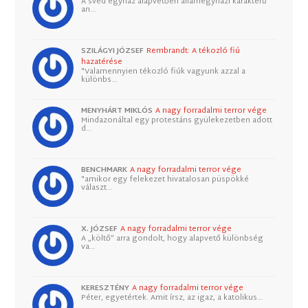
A svéd egyház alapvetően államegyházi karakterű
an…
SZILÁGYI JÓZSEF
Rembrandt: A tékozló fiú
hazatérése
"Valamennyien tékozló fiúk vagyunk azzal a
különbs…
MENYHÁRT MIKLÓS
A nagy forradalmi terror vége
Mindazonáltal egy protestáns gyülekezetben adott
d…
BENCHMARK
A nagy forradalmi terror vége
"amikor egy felekezet hivatalosan püspökké
választ…
X. JÓZSEF
A nagy forradalmi terror vége
A „költő” arra gondolt, hogy alapvető különbség
va…
KERESZTÉNY
A nagy forradalmi terror vége
Péter, egyetértek. Amit írsz, az igaz, a katolikus…