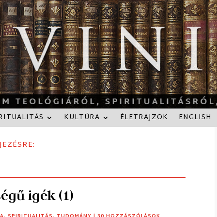
RITUALITÁS
KULTÚRA
ÉLETRAJZOK
ENGLISH
JEZÉSRE:
égű igék (1)
KA
,
SPIRITUALITÁS
,
TUDOMÁNY
| 30 HOZZÁSZÓLÁSOK