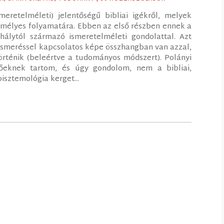
smeretelméleti) jelentőségű bibliai igékről, melyek
mélyes folyamatára. Ebben az első részben ennek a
álytól származó ismeretelméleti gondolattal. Azt
smeréssel kapcsolatos képe összhangban van azzal,
rténik (beleértve a tudományos módszert). Polányi
zőeknek tartom, és úgy gondolom, nem a bibliai,
isztemológia kerget...