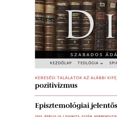
KEZDŐLAP
TEOLÓGIA
SPI
KERESÉSI TALÁLATOK AZ ALÁBBI KIFE
pozitivizmus
Episztemológiai jelentős
2015. ÁPRILIS 16.
|
DIVINITY
,
EGYÉN
,
HERMENEUTI