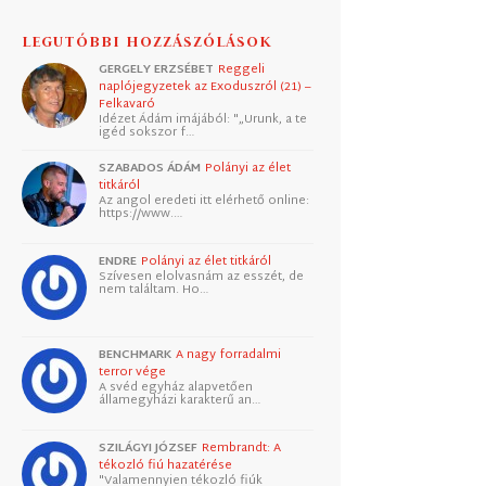
LEGUTÓBBI HOZZÁSZÓLÁSOK
GERGELY ERZSÉBET
Reggeli
naplójegyzetek az Exoduszról (21) –
Felkavaró
Idézet Ádám imájából: "„Urunk, a te
igéd sokszor f…
SZABADOS ÁDÁM
Polányi az élet
titkáról
Az angol eredeti itt elérhető online:
https://www.…
ENDRE
Polányi az élet titkáról
Szívesen elolvasnám az esszét, de
nem találtam. Ho…
BENCHMARK
A nagy forradalmi
terror vége
A svéd egyház alapvetően
államegyházi karakterű an…
SZILÁGYI JÓZSEF
Rembrandt: A
tékozló fiú hazatérése
"Valamennyien tékozló fiúk