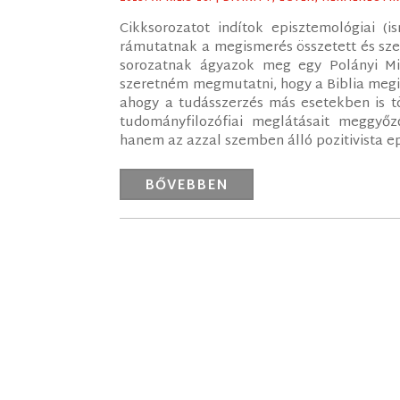
Cikksorozatot indítok episztemológiai (i
rámutatnak a megismerés összetett és sze
sorozatnak ágyazok meg egy Polányi Mih
szeretném megmutatni, hogy a Biblia megi
ahogy a tudásszerzés más esetekben is tö
tudományfilozófiai meglátásait meggyő
hanem az azzal szemben álló pozitivista ep
BŐVEBBEN