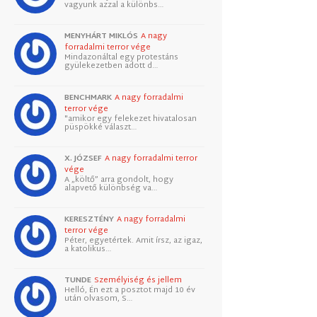
vagyunk azzal a különbs…
MENYHÁRT MIKLÓS
A nagy
forradalmi terror vége
Mindazonáltal egy protestáns
gyülekezetben adott d…
BENCHMARK
A nagy forradalmi
terror vége
"amikor egy felekezet hivatalosan
püspökké választ…
X. JÓZSEF
A nagy forradalmi terror
vége
A „költő” arra gondolt, hogy
alapvető különbség va…
KERESZTÉNY
A nagy forradalmi
terror vége
Péter, egyetértek. Amit írsz, az igaz,
a katolikus…
TUNDE
Személyiség és jellem
Helló, Én ezt a posztot majd 10 év
után olvasom, S…