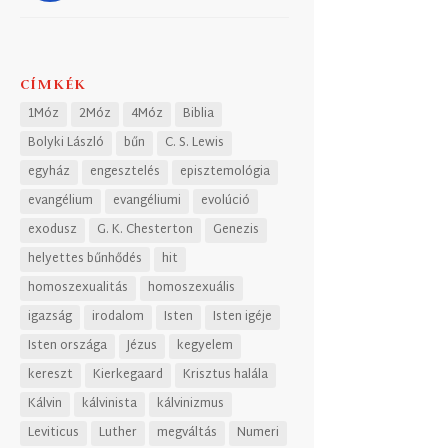
CÍMKÉK
1Móz
2Móz
4Móz
Biblia
Bolyki László
bűn
C. S. Lewis
egyház
engesztelés
episztemológia
evangélium
evangéliumi
evolúció
exodusz
G. K. Chesterton
Genezis
helyettes bűnhődés
hit
homoszexualitás
homoszexuális
igazság
irodalom
Isten
Isten igéje
Isten országa
Jézus
kegyelem
kereszt
Kierkegaard
Krisztus halála
Kálvin
kálvinista
kálvinizmus
Leviticus
Luther
megváltás
Numeri