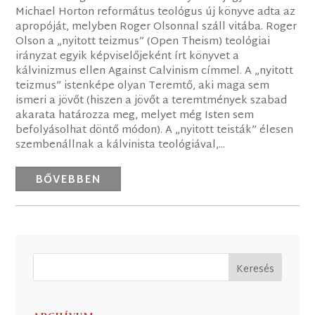
Michael Horton református teológus új könyve adta az
apropóját, melyben Roger Olsonnal száll vitába. Roger
Olson a „nyitott teizmus” (Open Theism) teológiai
irányzat egyik képviselőjeként írt könyvet a
kálvinizmus ellen Against Calvinism címmel. A „nyitott
teizmus” istenképe olyan Teremtő, aki maga sem
ismeri a jövőt (hiszen a jövőt a teremtmények szabad
akarata határozza meg, melyet még Isten sem
befolyásolhat döntő módon). A „nyitott teisták” élesen
szembenállnak a kálvinista teológiával,...
BŐVEBBEN