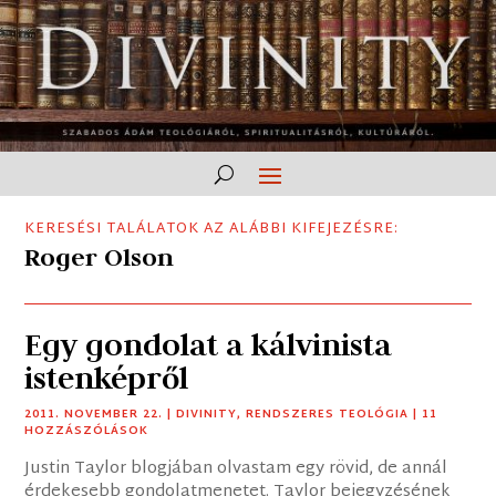
KERESÉSI TALÁLATOK AZ ALÁBBI KIFEJEZÉSRE:
Roger Olson
Egy gondolat a kálvinista
istenképről
2011. NOVEMBER 22.
|
DIVINITY
,
RENDSZERES TEOLÓGIA
| 11
HOZZÁSZÓLÁSOK
Justin Taylor blogjában olvastam egy rövid, de annál
érdekesebb gondolatmenetet. Taylor bejegyzésének