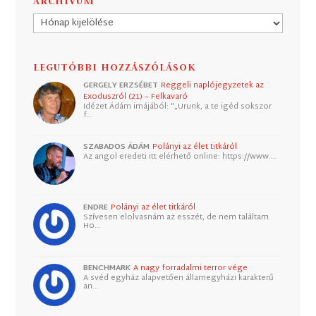
ARCHÍVUM
Archívum
LEGUTÓBBI HOZZÁSZÓLÁSOK
GERGELY ERZSÉBET
Reggeli naplójegyzetek az
Exoduszról (21) – Felkavaró
Idézet Ádám imájából: "„Urunk, a te igéd sokszor
f…
SZABADOS ÁDÁM
Polányi az élet titkáról
Az angol eredeti itt elérhető online: https://www.…
ENDRE
Polányi az élet titkáról
Szívesen elolvasnám az esszét, de nem találtam.
Ho…
BENCHMARK
A nagy forradalmi terror vége
A svéd egyház alapvetően államegyházi karakterű
an…