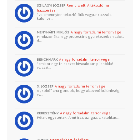
SZILÁGYI JÓZSEF
Rembrandt: A tékozló fiú
hazatérése
"Valamennyien tékozló fiúk vagyunk azzal a
különbs…
MENYHÁRT MIKLÓS
A nagy forradalmi terror vége
Mindazonáltal egy protestáns gyülekezetben adott
d…
BENCHMARK
A nagy forradalmi terror vége
"amikor egy felekezet hivatalosan püspökké
választ…
X. JÓZSEF
A nagy forradalmi terror vége
A „költő” arra gondolt, hogy alapvető különbség
va…
KERESZTÉNY
A nagy forradalmi terror vége
Péter, egyetértek. Amit írsz, az igaz, a katolikus…