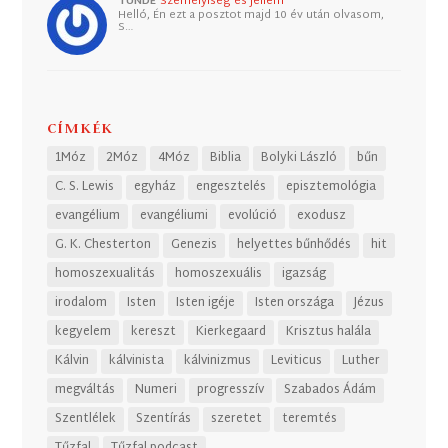
TUNDE
Személyiség és jellem
Helló, Én ezt a posztot majd 10 év után olvasom,
S…
CÍMKÉK
1Móz
2Móz
4Móz
Biblia
Bolyki László
bűn
C. S. Lewis
egyház
engesztelés
episztemológia
evangélium
evangéliumi
evolúció
exodusz
G. K. Chesterton
Genezis
helyettes bűnhődés
hit
homoszexualitás
homoszexuális
igazság
irodalom
Isten
Isten igéje
Isten országa
Jézus
kegyelem
kereszt
Kierkegaard
Krisztus halála
Kálvin
kálvinista
kálvinizmus
Leviticus
Luther
megváltás
Numeri
progresszív
Szabados Ádám
Szentlélek
Szentírás
szeretet
teremtés
Tűzfal
Tűzfal podcast