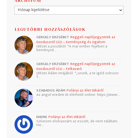
ARCHÍVUM
Archívum
LEGUTÓBBI HOZZÁSZÓLÁSOK
GERGELY ERZSÉBET
Reggeli naplójegyzetek az
Exoduszról (22) – Keménység és irgalom
Idézet a posztból: "A mai ember fejében a
keménysé…
GERGELY ERZSÉBET
Reggeli naplójegyzetek az
Exoduszról (21) – Felkavaró
Idézet Ádám imájából: "„Urunk, a te igéd sokszor
f…
SZABADOS ÁDÁM
Polányi az élet titkáról
Az angol eredeti itt elérhető online: https://www.…
ENDRE
Polányi az élet titkáról
Szívesen elolvasnám az esszét, de nem találtam.
Ho…