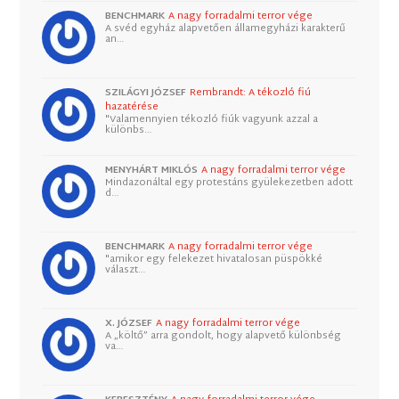
BENCHMARK
A nagy forradalmi terror vége
A svéd egyház alapvetően államegyházi karakterű
an…
SZILÁGYI JÓZSEF
Rembrandt: A tékozló fiú
hazatérése
"Valamennyien tékozló fiúk vagyunk azzal a
különbs…
MENYHÁRT MIKLÓS
A nagy forradalmi terror vége
Mindazonáltal egy protestáns gyülekezetben adott
d…
BENCHMARK
A nagy forradalmi terror vége
"amikor egy felekezet hivatalosan püspökké
választ…
X. JÓZSEF
A nagy forradalmi terror vége
A „költő” arra gondolt, hogy alapvető különbség
va…