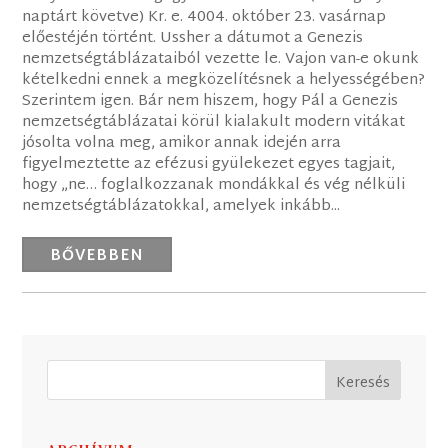
naptárt követve) Kr. e. 4004. október 23. vasárnap
előestéjén történt. Ussher a dátumot a Genezis
nemzetségtáblázataiból vezette le. Vajon van-e okunk
kételkedni ennek a megközelítésnek a helyességében?
Szerintem igen. Bár nem hiszem, hogy Pál a Genezis
nemzetségtáblázatai körül kialakult modern vitákat
jósolta volna meg, amikor annak idején arra
figyelmeztette az efézusi gyülekezet egyes tagjait,
hogy „ne… foglalkozzanak mondákkal és vég nélküli
nemzetségtáblázatokkal, amelyek inkább...
BŐVEBBEN