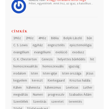
KERESZTÉNY
A nagy forradalmi terror vége
Péter, egyetértek. Amit írsz, az igaz, a katolikus…
CÍMKÉK
1Móz
2Móz
4Móz
Biblia
Bolyki László
bűn
C. S. Lewis
egyház
engesztelés
episztemológia
evangélium
evangéliumi
evolúció
exodusz
G. K. Chesterton
Genezis
helyettes bűnhődés
hit
homoszexualitás
homoszexuális
igazság
irodalom
Isten
Isten igéje
Isten országa
Jézus
kegyelem
kereszt
Kierkegaard
Krisztus halála
Kálvin
kálvinista
kálvinizmus
Leviticus
Luther
megváltás
Numeri
progresszív
Szabados Ádám
Szentlélek
Szentírás
szeretet
teremtés
Tűzfal
Tűzfal podcast