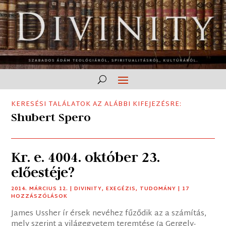
KERESÉSI TALÁLATOK AZ ALÁBBI KIFEJEZÉSRE:
Shubert Spero
Kr. e. 4004. október 23.
előestéje?
2014. MÁRCIUS 12.
|
DIVINITY
,
EXEGÉZIS
,
TUDOMÁNY
| 17
HOZZÁSZÓLÁSOK
James Ussher ír érsek nevéhez fűződik az a számítás,
mely szerint a világegyetem teremtése (a Gergely-