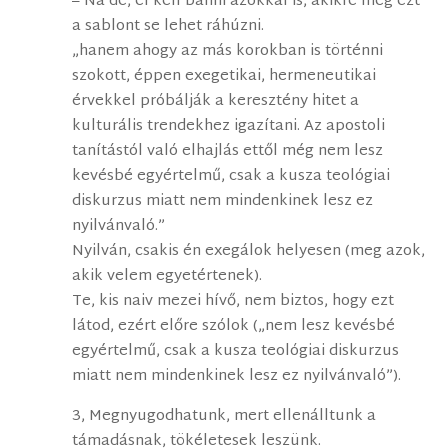
– Na de, el kell bánni azokkal is, akikre még ezt
a sablont se lehet ráhúzni.
„hanem ahogy az más korokban is történni
szokott, éppen exegetikai, hermeneutikai
érvekkel próbálják a keresztény hitet a
kulturális trendekhez igazítani. Az apostoli
tanítástól való elhajlás ettől még nem lesz
kevésbé egyértelmű, csak a kusza teológiai
diskurzus miatt nem mindenkinek lesz ez
nyilvánvaló.”
Nyilván, csakis én exegálok helyesen (meg azok,
akik velem egyetértenek).
Te, kis naiv mezei hívő, nem biztos, hogy ezt
látod, ezért előre szólok („nem lesz kevésbé
egyértelmű, csak a kusza teológiai diskurzus
miatt nem mindenkinek lesz ez nyilvánvaló”).
3, Megnyugodhatunk, mert ellenálltunk a
támadásnak, tökéletesek leszünk.