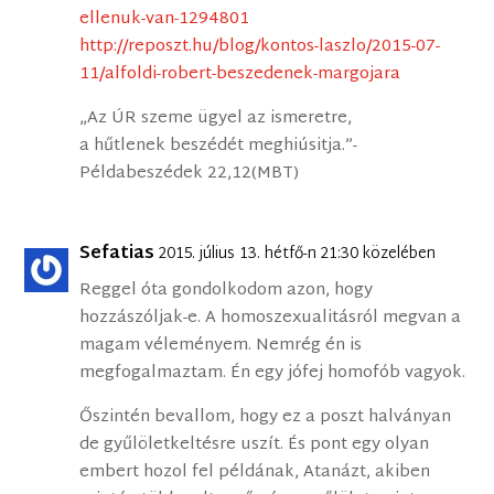
ellenuk-van-1294801
http://reposzt.hu/blog/kontos-laszlo/2015-07-
11/alfoldi-robert-beszedenek-margojara
„Az ÚR szeme ügyel az ismeretre,
a hűtlenek beszédét meghiúsitja.”-
Példabeszédek 22,12(MBT)
Sefatias
2015. július 13. hétfő-n 21:30 közelében
Reggel óta gondolkodom azon, hogy
hozzászóljak-e. A homoszexualitásról megvan a
magam véleményem. Nemrég én is
megfogalmaztam. Én egy jófej homofób vagyok.
Őszintén bevallom, hogy ez a poszt halványan
de gyűlöletkeltésre uszít. És pont egy olyan
embert hozol fel példának, Atanázt, akiben