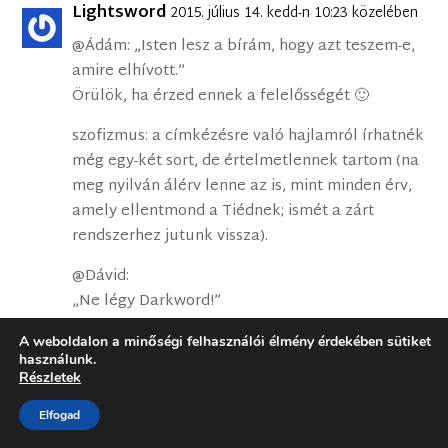
Lightsword
2015. július 14. kedd-n 10:23 közelében
@Ádám: „Isten lesz a bírám, hogy azt teszem-e,
amire elhívott.”
Örülök, ha érzed ennek a felelősségét 🙂
szofizmus: a címkézésre való hajlamról írhatnék
még egy-két sort, de értelmetlennek tartom (na
meg nyilván álérv lenne az is, mint minden érv,
amely ellentmond a Tiédnek; ismét a zárt
rendszerhez jutunk vissza).
@Dávid:
„Ne légy Darkword!”
Ez tetszik 😀
A weboldalon a minőségi felhasználói élmény érdekében sütiket
használunk.
„A kereszténység mindig is zárt rendszer és zárt
Részletek
gondolati kör volt,”
A szélsőséges, zárt gondolatkör két
Elfogad
jellemzőjében is eltér a keresztény