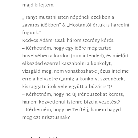
majd kifejtem.
„irányt mutatni Isten népének ezekben a
zavaros időkben” & „Mostantól értük is harcolni
fogunk.”
Kedves Ádám! Csak három szerény kérés.
– Kérhetném, hogy egy időre még tartsd
hüvelyében a kardod (pun intended), és mielőtt
elkezded ezerrel kaszabolni a konkolyt,
vizsgáld meg, nem vonatkozhat-e Jézus intelme
erre a helyzetre („amíg a konkolyt szednétek,
kiszaggatnátok vele együtt a búzát is”)?
– Kérhetném, hogy ne új Iréneuszokat keress,
hanem közvetlenül Istenre bízd a vezetést?
– Kérhetném, hogy ne Te ítélj, hanem hagyd
meg ezt Krisztusnak?