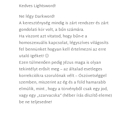
Kedves Lightsword!
Ne légy Darkword!
A kereszténység mindig is zárt rendszer és zárt
gondolati kör volt, a bűn számára.
Ha viszont azt vitatod, hogy bűn-e a
homoszexuális kapcsolat, légyszíves világosíts
fel bennünket hogyan kell értelmezni az erre
utaló Igéket! 🙂
Ezen túlmenően pedig Jézus maga is olyan
tekintélyt erősít meg – az általad esetleges
korrekciókra szorulónak vélt – Ószövetséggel
szemben, miszerint az ég és a föld hamarabb
elmúlik, mint , hogy a törvényből csak egy jod,
vagy egy „szarvacska” (héber írás díszítő eleme)
be ne teljesedne!