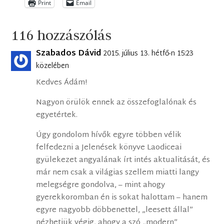
Print
Email
116 hozzászólás
Szabados Dávid
2015. július 13. hétfő-n 15:23
közelében
Kedves Ádám!
Nagyon örülök ennek az összefoglalónak és
egyetértek.
Úgy gondolom hívők egyre többen vélik
felfedezni a Jelenések könyve Laodiceai
gyülekezet angyalának írt intés aktualitását, és
már nem csak a világias szellem miatti langy
melegségre gondolva, – mint ahogy
gyerekkoromban én is sokat halottam – hanem
egyre nagyobb döbbenettel, „leesett állal”
nézhetjük végig, ahogy a szó „modern”