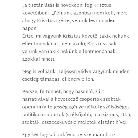
„a tisztánlátás is növekedni fog Krisztus
követőiben”; „Félnünk azonban nem kell, mert
ahogy Krisztus ígérte, velünk lesz minden
napon”
Értsd: mi vagyunk Krisztus követői (akik nekünk
ellentmondanak, nem azok); Krisztus csak
velünk van (akik nekünk ellentmondanak,
azokkal nincs).
Meg is volnánk. Teljesen védve vagyunk minden
esetleg támadás, ellenérv ellen.
Persze, feltűnhet, hogy hasonló, zárt
narratívával a következő csoportok szoktak
operálni (a teljesség igénye nélkül): szélsőséges
politikai csoportok (szélsőjobb; marxizmus, stb.);
szekták; összeesküvés-elméletek elszánt hívei.
Egy-két logikai bukfenc persze maradt az