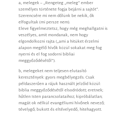
a, melegek – „Rengeteg „meleg” ember
személyes története fogja bejárni a sajtót”.
Szerencsére mi nem dőlünk be nekik, ők
elfogultak (mi persze nem).
Eleve figyelmeztetsz, hogy még meghallgatni is
veszélyes, amit mondanak, nem hogy
elgondolkozni rajta („ami a hitüket érzelmi
alapon megélő hívők közül sokakat meg fog
nyerni és el fog sodorni bibliai
meggyőződésétől”).
b, melegeket nem teljesen elutasító
keresztények: gyors megbélyegzés. Csak
példaszerűen a rájuk használt jelzőid közül:
biblia meggyőződésétől elsodródott; eretnek;
hűtlen Isten parancsolataihoz; kipróbálatlan;
magát ok nélkül evangéliumi hívőnek nevező;
tévelygő; bukott és eltévelyedő, hitehagyott.