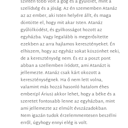
szintén több volt a gőg és a gyűlölet, mint a
szelídség és a jóság. Az én szememben Atanáz
az az ember, aki Isten helyére állt, és maga
döntötte el, hogy mit akar Isten. Atanáz
gyűlölködést, és gyilkosságot hozott az
egyházba. Vagy legalább is megerősítette
ezekben az arra hajlamos keresztényeket. Én
elhiszem, hogy az egyház sokat köszönhet neki,
de a kereszténység nem. És ez a poszt pont
abban a szellemben íródott, ami Atanázt is
jellemezte. Atanáz csak kárt okozott a
kereszténységnek. Ha ő nem lett volna,
valamint más hozzá hasonló hatalom éhes
ember(pl Árius) akkor lehet, hogy a béke és a
szeretet fontosabb lenne az egyházban, mint
ami jellemezte az elmúlt évszázadokban.
Nem igazán tudok érzelemmentesen beszélni
erről, úgyhogy ennyi elég is volt.