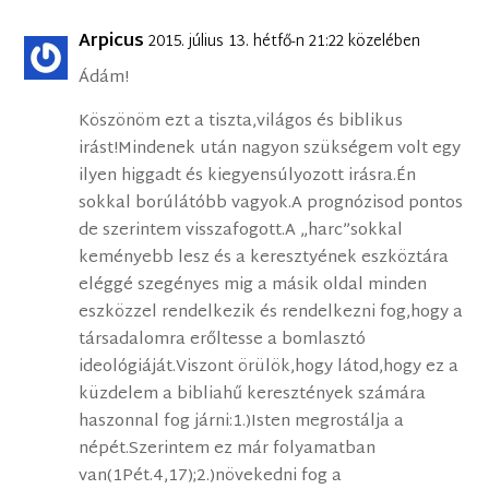
Arpicus
2015. július 13. hétfő-n 21:22 közelében
Ádám!
Köszönöm ezt a tiszta,világos és biblikus
irást!Mindenek után nagyon szükségem volt egy
ilyen higgadt és kiegyensúlyozott irásra.Én
sokkal borúlátóbb vagyok.A prognózisod pontos
de szerintem visszafogott.A „harc”sokkal
keményebb lesz és a keresztyének eszköztára
eléggé szegényes mig a másik oldal minden
eszközzel rendelkezik és rendelkezni fog,hogy a
társadalomra erőltesse a bomlasztó
ideológiáját.Viszont örülök,hogy látod,hogy ez a
küzdelem a bibliahű keresztények számára
haszonnal fog járni:1.)Isten megrostálja a
népét.Szerintem ez már folyamatban
van(1Pét.4,17);2.)növekedni fog a