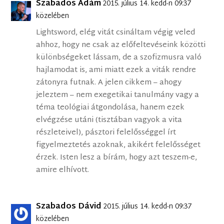
Szabados Ádám
2015. július 14. kedd-n 09:37
közelében
Lightsword, elég vitát csináltam végig veled
ahhoz, hogy ne csak az előfeltevéseink közötti
különbségeket lássam, de a szofizmusra való
hajlamodat is, ami miatt ezek a viták rendre
zátonyra futnak. A jelen cikkem – ahogy
jeleztem – nem exegetikai tanulmány vagy a
téma teológiai átgondolása, hanem ezek
elvégzése utáni (tisztában vagyok a vita
részleteivel), pásztori felelősséggel írt
figyelmeztetés azoknak, akikért felelősséget
érzek. Isten lesz a bírám, hogy azt teszem-e,
amire elhívott.
Szabados Dávid
2015. július 14. kedd-n 09:37
közelében