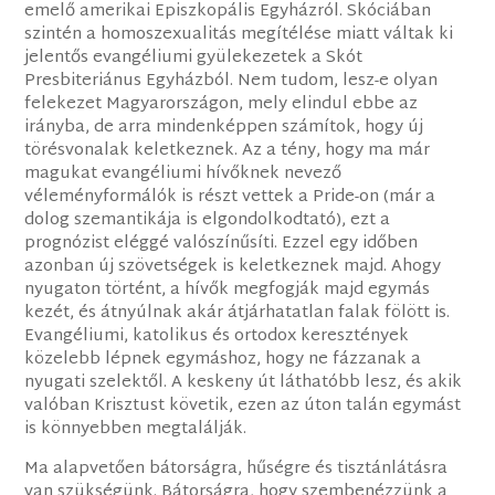
emelő amerikai Episzkopális Egyházról. Skóciában
szintén a homoszexualitás megítélése miatt váltak ki
jelentős evangéliumi gyülekezetek a Skót
Presbiteriánus Egyházból. Nem tudom, lesz-e olyan
felekezet Magyarországon, mely elindul ebbe az
irányba, de arra mindenképpen számítok, hogy új
törésvonalak keletkeznek. Az a tény, hogy ma már
magukat evangéliumi hívőknek nevező
véleményformálók is részt vettek a Pride-on (már a
dolog szemantikája is elgondolkodtató), ezt a
prognózist eléggé valószínűsíti. Ezzel egy időben
azonban új szövetségek is keletkeznek majd. Ahogy
nyugaton történt, a hívők megfogják majd egymás
kezét, és átnyúlnak akár átjárhatatlan falak fölött is.
Evangéliumi, katolikus és ortodox keresztények
közelebb lépnek egymáshoz, hogy ne fázzanak a
nyugati szelektől. A keskeny út láthatóbb lesz, és akik
valóban Krisztust követik, ezen az úton talán egymást
is könnyebben megtalálják.
Ma alapvetően bátorságra, hűségre és tisztánlátásra
van szükségünk. Bátorságra, hogy szembenézzünk a