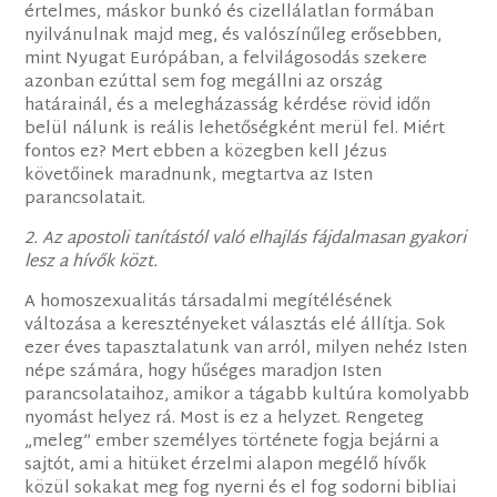
értelmes, máskor bunkó és cizellálatlan formában
nyilvánulnak majd meg, és valószínűleg erősebben,
mint Nyugat Európában, a felvilágosodás szekere
azonban ezúttal sem fog megállni az ország
határainál, és a melegházasság kérdése rövid időn
belül nálunk is reális lehetőségként merül fel. Miért
fontos ez? Mert ebben a közegben kell Jézus
követőinek maradnunk, megtartva az Isten
parancsolatait.
2. Az apostoli tanítástól való elhajlás fájdalmasan gyakori
lesz a hívők közt.
A homoszexualitás társadalmi megítélésének
változása a keresztényeket választás elé állítja. Sok
ezer éves tapasztalatunk van arról, milyen nehéz Isten
népe számára, hogy hűséges maradjon Isten
parancsolataihoz, amikor a tágabb kultúra komolyabb
nyomást helyez rá. Most is ez a helyzet. Rengeteg
„meleg” ember személyes története fogja bejárni a
sajtót, ami a hitüket érzelmi alapon megélő hívők
közül sokakat meg fog nyerni és el fog sodorni bibliai