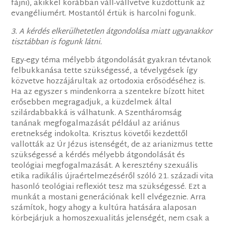
fájni), akikkel korábban váll-vállvetve küzdöttünk az
evangéliumért. Mostantól értük is harcolni fogunk.
3. A kérdés elkerülhetetlen átgondolása miatt ugyanakkor
tisztábban is fogunk látni.
Egy-egy téma mélyebb átgondolását gyakran tévtanok
felbukkanása tette szükségessé, a tévelygések így
közvetve hozzájárultak az ortodoxia erősödéséhez is.
Ha az egyszer s mindenkorra a szentekre bízott hitet
erősebben megragadjuk, a küzdelmek által
szilárdabbakká is válhatunk. A Szentháromság
tanának megfogalmazását például az ariánus
eretnekség indokolta. Krisztus követői kezdettől
vallották az Úr Jézus istenségét, de az arianizmus tette
szükségessé a kérdés mélyebb átgondolását és
teológiai megfogalmazását. A keresztény szexuális
etika radikális újraértelmezéséről szóló 21. századi vita
hasonló teológiai reflexiót tesz ma szükségessé. Ezt a
munkát a mostani generációnak kell elvégeznie. Arra
számítok, hogy ahogy a kultúra hatására alaposan
körbejárjuk a homoszexualitás jelenségét, nem csak a