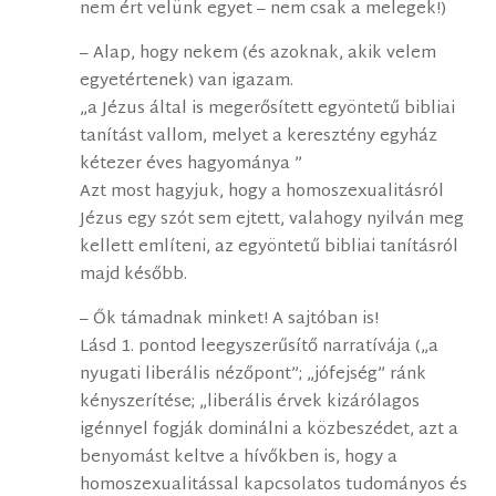
nem ért velünk egyet – nem csak a melegek!)
– Alap, hogy nekem (és azoknak, akik velem
egyetértenek) van igazam.
„a Jézus által is megerősített egyöntetű bibliai
tanítást vallom, melyet a keresztény egyház
kétezer éves hagyománya ”
Azt most hagyjuk, hogy a homoszexualitásról
Jézus egy szót sem ejtett, valahogy nyilván meg
kellett említeni, az egyöntetű bibliai tanításról
majd később.
– Ők támadnak minket! A sajtóban is!
Lásd 1. pontod leegyszerűsítő narratívája („a
nyugati liberális nézőpont”; „jófejség” ránk
kényszerítése; „liberális érvek kizárólagos
igénnyel fogják dominálni a közbeszédet, azt a
benyomást keltve a hívőkben is, hogy a
homoszexualitással kapcsolatos tudományos és