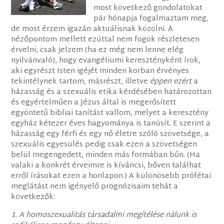
most következő gondolatokat
pár hónapja fogalmaztam meg,
de most érzem igazán aktuálisnak közölni. A
nézőpontom mellett ezúttal nem fogok részletesen
érvelni, csak jelzem (ha ez még nem lenne elég
nyilvánvaló), hogy evangéliumi keresztényként írok,
aki egyrészt Isten igéjét minden korban érvényes
tekintélynek tartom, másrészt, illetve
éppen ezért
a
házasság és a szexuális etika kérdésében határozottan
és egyértelműen a Jézus által is megerősített
egyöntetű bibliai tanítást vallom, melyet a keresztény
egyház kétezer éves hagyománya is tanúsít. E szerint a
házasság egy férfi és egy nő életre szóló szövetsége, a
szexuális egyesülés pedig csak ezen a szövetségen
belül megengedett, minden más formában bűn. (Ha
valaki a konkrét érveimre is kíváncsi, bőven találhat
erről írásokat ezen a honlapon.) A különösebb prófétai
meglátást nem igényelő prognózisaim tehát a
következők:
1. A homoszexualitás társadalmi megítélése nálunk is