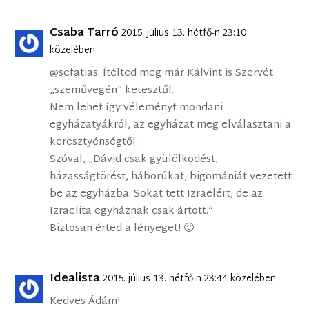
Csaba Tarró
2015. július 13. hétfő-n 23:10
közelében
@sefatias: Ítélted meg már Kálvint is Szervét
„szeművegén” ketesztűl.
Nem lehet így véleményt mondani
egyházatyákról, az egyházat meg elválasztani a
keresztyénségtől.
Szóval, „Dávid csak gyülölködést,
házasságtörést, háborúkat, bigomániát vezetett
be az egyházba. Sokat tett Izraelért, de az
Izraelita egyháznak csak ártott.”
Biztosan érted a lényeget! 🙂
Idealista
2015. július 13. hétfő-n 23:44 közelében
Kedves Ádám!