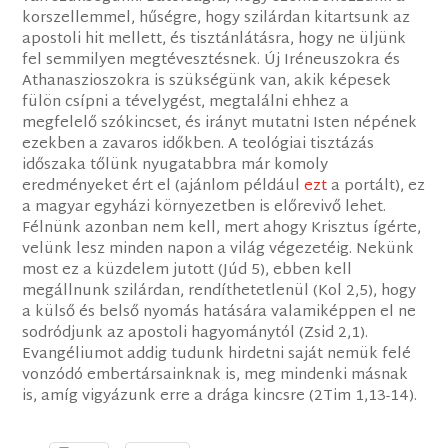
korszellemmel, hűségre, hogy szilárdan kitartsunk az
apostoli hit mellett, és tisztánlátásra, hogy ne üljünk
fel semmilyen megtévesztésnek. Új Iréneuszokra és
Athanaszioszokra is szükségünk van, akik képesek
fülön csípni a tévelygést, megtalálni ehhez a
megfelelő szókincset, és irányt mutatni Isten népének
ezekben a zavaros időkben. A teológiai tisztázás
időszaka tőlünk nyugatabbra már komoly
eredményeket ért el (ajánlom például
ezt
a portált), ez
a magyar egyházi környezetben is előrevivő lehet.
Félnünk azonban nem kell, mert ahogy Krisztus ígérte,
velünk lesz minden napon a világ végezetéig. Nekünk
most ez a küzdelem jutott (Júd 5), ebben kell
megállnunk szilárdan, rendíthetetlenül (Kol 2,5), hogy
a külső és belső nyomás hatására valamiképpen el ne
sodródjunk az apostoli hagyománytól (Zsid 2,1).
Evangéliumot addig tudunk hirdetni saját nemük felé
vonzódó embertársainknak is, meg mindenki másnak
is, amíg vigyázunk erre a drága kincsre (2Tim 1,13-14).