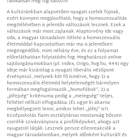
radikálisan meg fog változni.
A kultúránkban alapvetően nyugati szelek fújnak,
ezért könnyen megjósolható, hogy a homoszexualitás
megítélésében is jelentős változások lesznek. Ezek a
változások már most zajlanak. Alaptörvény ide vagy
oda, a magyar társadalom ítélete a homoszexuális
életmóddal kapcsolatban már ma is jelentősen
megengedőbb, mint néhány éve, és ez a folyamat
előreláthatóan folytatódni fog. Meghatározó online
sajtóorgánumokban (pl. Index, Origo, hvg.hu, 444) egy
ideje már kizárólag a nyugati liberális nézőpont
érvényesül, melynek két fő ismérve, hogy 1) a
homoszexuális életmód helytelenségét bármilyen
formában megfogalmazók „homofóbok”, 2) a
„jófejség” kritériuma pedig a „melegség” teljes,
feltétel nélküli elfogadása. (És ugye ki akarna
megbélyegzett lenni, amikor lehet „jófej” is?)
Középiskolás fiaim osztálytársai mostanság bőszen
cserélik szivárványosra a profilképüket, ahogy azt
nyugatról látják. Lesznek persze ellenreakciók a
magyar társadalomban, melyek időnként kulturált és