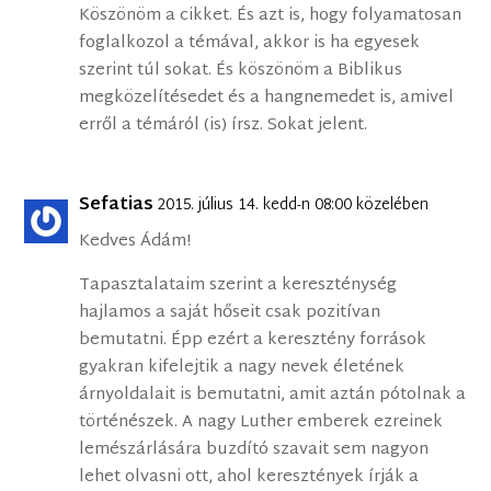
Köszönöm a cikket. És azt is, hogy folyamatosan
foglalkozol a témával, akkor is ha egyesek
szerint túl sokat. És köszönöm a Biblikus
megközelítésedet és a hangnemedet is, amivel
erről a témáról (is) írsz. Sokat jelent.
Sefatias
2015. július 14. kedd-n 08:00 közelében
Kedves Ádám!
Tapasztalataim szerint a kereszténység
hajlamos a saját hőseit csak pozitívan
bemutatni. Épp ezért a keresztény források
gyakran kifelejtik a nagy nevek életének
árnyoldalait is bemutatni, amit aztán pótolnak a
történészek. A nagy Luther emberek ezreinek
lemészárlására buzdító szavait sem nagyon
lehet olvasni ott, ahol keresztények írják a