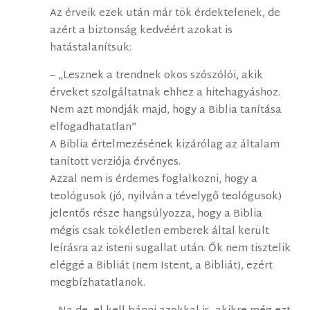
Az érveik ezek után már tök érdektelenek, de
azért a biztonság kedvéért azokat is
hatástalanítsuk:
– „Lesznek a trendnek okos szószólói, akik
érveket szolgáltatnak ehhez a hitehagyáshoz.
Nem azt mondják majd, hogy a Biblia tanítása
elfogadhatatlan”
A Biblia értelmezésének kizárólag az általam
tanított verziója érvényes.
Azzal nem is érdemes foglalkozni, hogy a
teológusok (jó, nyilván a tévelygő teológusok)
jelentős része hangsúlyozza, hogy a Biblia
mégis csak tökéletlen emberek által került
leírásra az isteni sugallat után. Ők nem tisztelik
eléggé a Bibliát (nem Istent, a Bibliát), ezért
megbízhatatlanok.