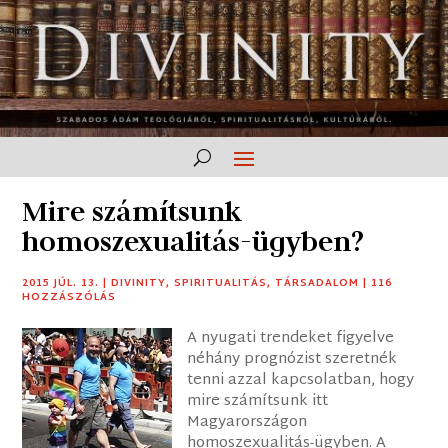
Mire számítsunk
homoszexualitás-ügyben?
2015 JÚL. 13.
|
DIVINITY
,
SPIRITUALITÁS
,
TÁRSADALOM
|
116
HOZZÁSZÓLÁS
A nyugati trendeket figyelve
néhány prognózist szeretnék
tenni azzal kapcsolatban, hogy
mire számítsunk itt
Magyarországon
homoszexualitás-ügyben. A