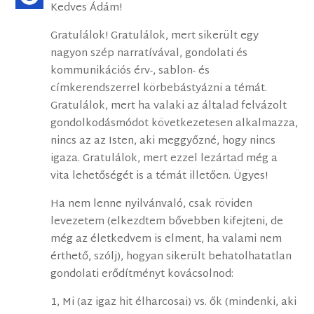
Kedves Ádám!
Gratulálok! Gratulálok, mert sikerült egy
nagyon szép narratívával, gondolati és
kommunikációs érv-, sablon- és
címkerendszerrel körbebástyázni a témát.
Gratulálok, mert ha valaki az általad felvázolt
gondolkodásmódot következetesen alkalmazza,
nincs az az Isten, aki meggyőzné, hogy nincs
igaza. Gratulálok, mert ezzel lezártad még a
vita lehetőségét is a témát illetően. Ügyes!
Ha nem lenne nyilvánvaló, csak röviden
levezetem (elkezdtem bővebben kifejteni, de
még az életkedvem is elment, ha valami nem
érthető, szólj), hogyan sikerült behatolhatatlan
gondolati erődítményt kovácsolnod:
1, Mi (az igaz hit élharcosai) vs. ők (mindenki, aki