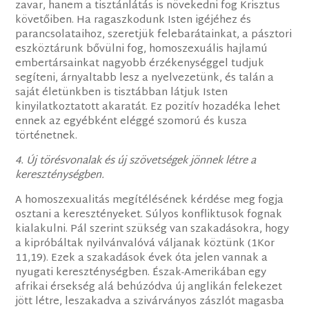
zavar, hanem a tisztánlátás is növekedni fog Krisztus
követőiben. Ha ragaszkodunk Isten igéjéhez és
parancsolataihoz, szeretjük felebarátainkat, a pásztori
eszköztárunk bővülni fog, homoszexuális hajlamú
embertársainkat nagyobb érzékenységgel tudjuk
segíteni, árnyaltabb lesz a nyelvezetünk, és talán a
saját életünkben is tisztábban látjuk Isten
kinyilatkoztatott akaratát. Ez pozitív hozadéka lehet
ennek az egyébként eléggé szomorú és kusza
történetnek.
4. Új törésvonalak és új szövetségek jönnek létre a
kereszténységben.
A homoszexualitás megítélésének kérdése meg fogja
osztani a keresztényeket. Súlyos konfliktusok fognak
kialakulni. Pál szerint szükség van szakadásokra, hogy
a kipróbáltak nyilvánvalóvá váljanak köztünk (1Kor
11,19). Ezek a szakadások évek óta jelen vannak a
nyugati kereszténységben. Észak-Amerikában egy
afrikai érsekség alá behúzódva új anglikán felekezet
jött létre, leszakadva a szivárványos zászlót magasba