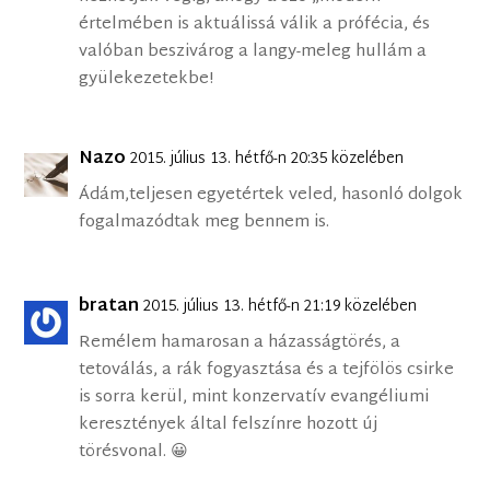
értelmében is aktuálissá válik a prófécia, és
valóban beszivárog a langy-meleg hullám a
gyülekezetekbe!
Nazo
2015. július 13. hétfő-n 20:35 közelében
Ádám,teljesen egyetértek veled, hasonló dolgok
fogalmazódtak meg bennem is.
bratan
2015. július 13. hétfő-n 21:19 közelében
Remélem hamarosan a házasságtörés, a
tetoválás, a rák fogyasztása és a tejfölös csirke
is sorra kerül, mint konzervatív evangéliumi
keresztények által felszínre hozott új
törésvonal. 😀