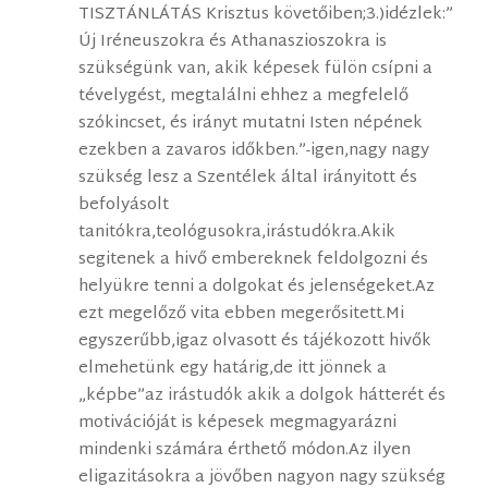
TISZTÁNLÁTÁS Krisztus követőiben;3.)idézlek:”
Új Iréneuszokra és Athanaszioszokra is
szükségünk van, akik képesek fülön csípni a
tévelygést, megtalálni ehhez a megfelelő
szókincset, és irányt mutatni Isten népének
ezekben a zavaros időkben.”-igen,nagy nagy
szükség lesz a Szentélek által irányitott és
befolyásolt
tanitókra,teológusokra,irástudókra.Akik
segitenek a hivő embereknek feldolgozni és
helyükre tenni a dolgokat és jelenségeket.Az
ezt megelőző vita ebben megerősitett.Mi
egyszerűbb,igaz olvasott és tájékozott hivők
elmehetünk egy határig,de itt jönnek a
„képbe”az irástudók akik a dolgok hátterét és
motivációját is képesek megmagyarázni
mindenki számára érthető módon.Az ilyen
eligazitásokra a jövőben nagyon nagy szükség