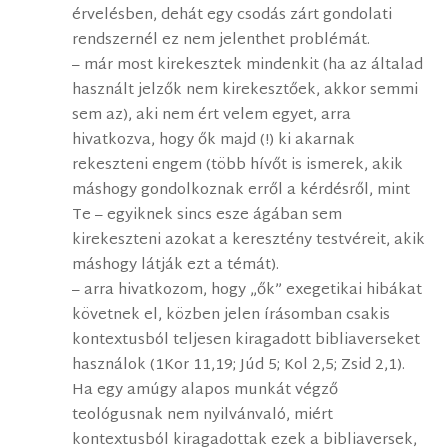
érvelésben, dehát egy csodás zárt gondolati
rendszernél ez nem jelenthet problémát.
– már most kirekesztek mindenkit (ha az általad
használt jelzők nem kirekesztőek, akkor semmi
sem az), aki nem ért velem egyet, arra
hivatkozva, hogy ők majd (!) ki akarnak
rekeszteni engem (több hívőt is ismerek, akik
máshogy gondolkoznak erről a kérdésről, mint
Te – egyiknek sincs esze ágában sem
kirekeszteni azokat a keresztény testvéreit, akik
máshogy látják ezt a témát).
– arra hivatkozom, hogy „ők” exegetikai hibákat
követnek el, közben jelen írásomban csakis
kontextusból teljesen kiragadott bibliaverseket
használok (1Kor 11,19; Júd 5; Kol 2,5; Zsid 2,1).
Ha egy amúgy alapos munkát végző
teológusnak nem nyilvánvaló, miért
kontextusból kiragadottak ezek a bibliaversek,