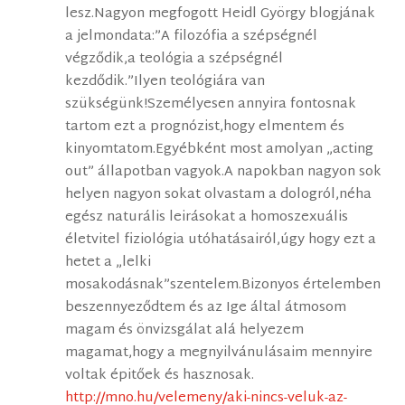
lesz.Nagyon megfogott Heidl György blogjának
a jelmondata:”A filozófia a szépségnél
végződik,a teológia a szépségnél
kezdődik.”Ilyen teológiára van
szükségünk!Személyesen annyira fontosnak
tartom ezt a prognózist,hogy elmentem és
kinyomtatom.Egyébként most amolyan „acting
out” állapotban vagyok.A napokban nagyon sok
helyen nagyon sokat olvastam a dologról,néha
egész naturális leirásokat a homoszexuális
életvitel fiziológia utóhatásairól,úgy hogy ezt a
hetet a „lelki
mosakodásnak”szentelem.Bizonyos értelemben
beszennyeződtem és az Ige által átmosom
magam és önvizsgálat alá helyezem
magamat,hogy a megnyilvánulásaim mennyire
voltak épitőek és hasznosak.
http://mno.hu/velemeny/aki-nincs-veluk-az-