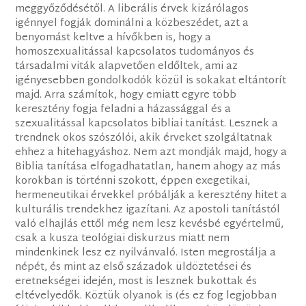
meggyőződésétől. A liberális érvek kizárólagos
igénnyel fogják dominálni a közbeszédet, azt a
benyomást keltve a hívőkben is, hogy a
homoszexualitással kapcsolatos tudományos és
társadalmi viták alapvetően eldőltek, ami az
igényesebben gondolkodók közül is sokakat eltántorít
majd. Arra számítok, hogy emiatt egyre több
keresztény fogja feladni a házassággal és a
szexualitással kapcsolatos bibliai tanítást. Lesznek a
trendnek okos szószólói, akik érveket szolgáltatnak
ehhez a hitehagyáshoz. Nem azt mondják majd, hogy a
Biblia tanítása elfogadhatatlan, hanem ahogy az más
korokban is történni szokott, éppen exegetikai,
hermeneutikai érvekkel próbálják a keresztény hitet a
kulturális trendekhez igazítani. Az apostoli tanítástól
való elhajlás ettől még nem lesz kevésbé egyértelmű,
csak a kusza teológiai diskurzus miatt nem
mindenkinek lesz ez nyilvánvaló. Isten megrostálja a
népét, és mint az első századok üldöztetései és
eretnekségei idején, most is lesznek bukottak és
eltévelyedők. Köztük olyanok is (és ez fog legjobban