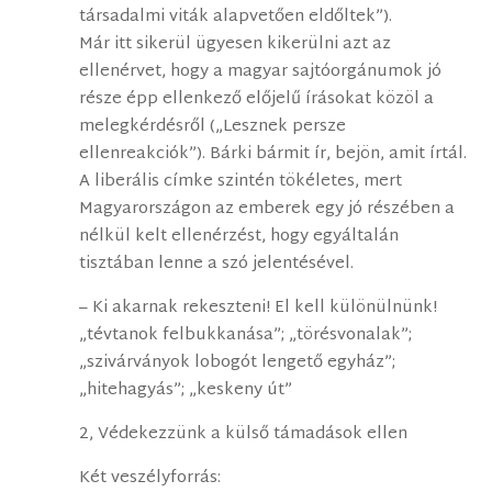
társadalmi viták alapvetően eldőltek”).
Már itt sikerül ügyesen kikerülni azt az
ellenérvet, hogy a magyar sajtóorgánumok jó
része épp ellenkező előjelű írásokat közöl a
melegkérdésről („Lesznek persze
ellenreakciók”). Bárki bármit ír, bejön, amit írtál.
A liberális címke szintén tökéletes, mert
Magyarországon az emberek egy jó részében a
nélkül kelt ellenérzést, hogy egyáltalán
tisztában lenne a szó jelentésével.
– Ki akarnak rekeszteni! El kell különülnünk!
„tévtanok felbukkanása”; „törésvonalak”;
„szivárványok lobogót lengető egyház”;
„hitehagyás”; „keskeny út”
2, Védekezzünk a külső támadások ellen
Két veszélyforrás: