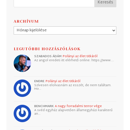
ARCHÍVUM
Archívum
LEGUTÓBBI HOZZÁSZÓLÁSOK
SZABADOS ÁDÁM
Polányi az élet titkáról
Az angol eredeti itt elérhető online: https://www.…
ENDRE
Polányi az élet titkáról
Szívesen elolvasnám az esszét, de nem találtam.
Ho…
BENCHMARK
A nagy forradalmi terror vége
A svéd egyház alapvetően államegyházi karakterű
an…