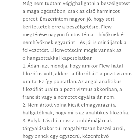
Még nem tudtam végighallgatni a beszélgetést
a maga egészében, csak az első harmincöt
percet. Énszerintem nagyon jó, hogy sort
kerítettetek erre a beszélgetésre, Flew
megtérése nagyon fontos téma – hívőknek és
nemhívőknek egyaránt – és jól is csináljátok a
felvezetést. Ellenvetéseim mégis vannak az
elhangzottakkal kapcsolatban.
1. Ádám azt mondja, hogy amikor Flew fiatal
filozófus volt, akkor „a filozófiát” a pozitivizmus
uralta. Ez így pontatlan. Az angol analitikus
filozófiát uralta a pozitivizmus akkoriban, a
franciát vagy a németet egyáltalán nem.
2. Nem ártott volna kicsit elmagyarázni a
hallgatóknak, hogy mi is az analitikus filozófia.
3. Bolyki László a rossz problémájárnak
tárgyalásakor túl magabiztosan beszél arról,
hogy ennek egy egyszerű, kézenfekvő