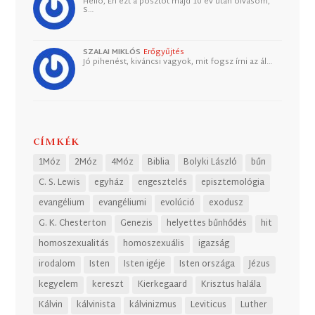
Helló, Én ezt a posztot majd 10 év után olvasom,
S…
SZALAI MIKLÓS
Erőgyűjtés
Jó pihenést, kiváncsi vagyok, mit fogsz írni az ál…
CÍMKÉK
1Móz
2Móz
4Móz
Biblia
Bolyki László
bűn
C. S. Lewis
egyház
engesztelés
episztemológia
evangélium
evangéliumi
evolúció
exodusz
G. K. Chesterton
Genezis
helyettes bűnhődés
hit
homoszexualitás
homoszexuális
igazság
irodalom
Isten
Isten igéje
Isten országa
Jézus
kegyelem
kereszt
Kierkegaard
Krisztus halála
Kálvin
kálvinista
kálvinizmus
Leviticus
Luther