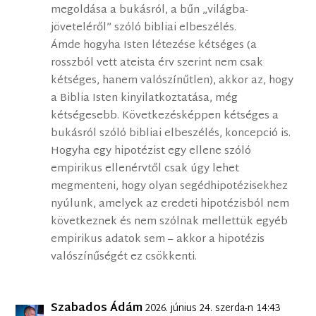
megoldása a bukásról, a bűn „világba-
jöveteléről” szóló bibliai elbeszélés.
Ámde hogyha Isten létezése kétséges (a
rosszból vett ateista érv szerint nem csak
kétséges, hanem valószínűtlen), akkor az, hogy
a Biblia Isten kinyilatkoztatása, még
kétségesebb. Következésképpen kétséges a
bukásról szóló bibliai elbeszélés, koncepció is.
Hogyha egy hipotézist egy ellene szóló
empirikus ellenérvtől csak úgy lehet
megmenteni, hogy olyan segédhipotézisekhez
nyúlunk, amelyek az eredeti hipotézisból nem
következnek és nem szólnak mellettük egyéb
empirikus adatok sem – akkor a hipotézis
valószínűségét ez csökkenti.
Szabados Ádám
2026. június 24. szerda-n 14:43