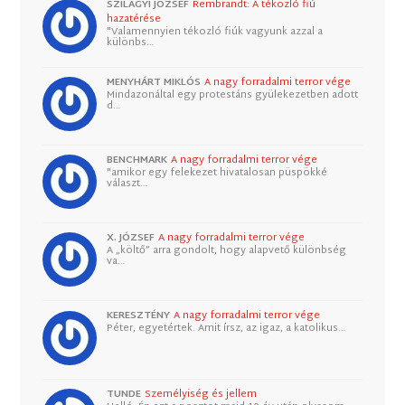
SZILÁGYI JÓZSEF
Rembrandt: A tékozló fiú
hazatérése
"Valamennyien tékozló fiúk vagyunk azzal a
különbs…
MENYHÁRT MIKLÓS
A nagy forradalmi terror vége
Mindazonáltal egy protestáns gyülekezetben adott
d…
BENCHMARK
A nagy forradalmi terror vége
"amikor egy felekezet hivatalosan püspökké
választ…
X. JÓZSEF
A nagy forradalmi terror vége
A „költő” arra gondolt, hogy alapvető különbség
va…
KERESZTÉNY
A nagy forradalmi terror vége
Péter, egyetértek. Amit írsz, az igaz, a katolikus…
TUNDE
Személyiség és jellem