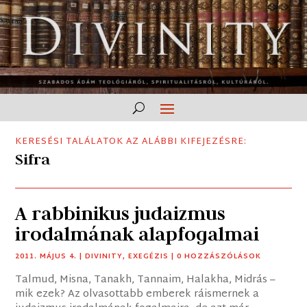
KERESÉSI TALÁLATOK AZ ALÁBBI KIFEJEZÉSRE:
Sifra
A rabbinikus judaizmus
irodalmának alapfogalmai
2011. MÁJUS 4.
|
DIVINITY
,
EXEGÉZIS
| 0 HOZZÁSZÓLÁSOK
Talmud, Misna, Tanakh, Tannaim, Halakha, Midrás –
mik ezek? Az olvasottabb emberek ráismernek a