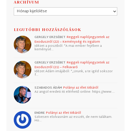
ARCHÍVUM
Archívum
LEGUTÓBBI HOZZÁSZÓLÁSOK
GERGELY ERZSÉBET
Reggeli naplójegyzetek az
Exoduszról (22) – Keménység és irgalom
Idézet a posztból: "A mai ember fejében a
keménysé…
GERGELY ERZSÉBET
Reggeli naplójegyzetek az
Exoduszról (21) – Felkavaró
Idézet Ádám imájából: "„Urunk, a te igéd sokszor
f…
SZABADOS ÁDÁM
Polányi az élet titkáról
Az angol eredeti itt elérhető online: https://www.…
ENDRE
Polányi az élet titkáról
Szívesen elolvasnám az esszét, de nem találtam.
Ho…