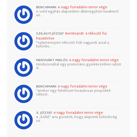
BENCHMARK
A nagy forradalmi terror vége
A svéd egyház alapvetően államegyházi karakterű
an…
SZILÁGYI JÓZSEF
Rembrandt: A tékozló fiú
hazatérése
"Valamennyien tékozló fiúk vagyunk azzal a
különbs…
MENYHÁRT MIKLÓS
A nagy forradalmi terror vége
Mindazonáltal egy protestáns gyülekezetben adott
d…
BENCHMARK
A nagy forradalmi terror vége
"amikor egy felekezet hivatalosan püspökké
választ…
X. JÓZSEF
A nagy forradalmi terror vége
A „költő” arra gondolt, hogy alapvető különbség
va…