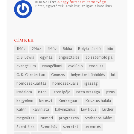
KERESZTÉNY
A nagy forradalmi terror vége
Péter, egyetértek. Amit írsz, az igaz, a katolikus…
CÍMKÉK
1Móz
2Móz
4Móz
Biblia
Bolyki László
bűn
C. S. Lewis
egyház
engesztelés
episztemológia
evangélium
evangéliumi
evolúció
exodusz
G. K. Chesterton
Genezis
helyettes bűnhődés
hit
homoszexualitás
homoszexuális
igazság
irodalom
Isten
Isten igéje
Isten országa
Jézus
kegyelem
kereszt
Kierkegaard
Krisztus halála
Kálvin
kálvinista
kálvinizmus
Leviticus
Luther
megváltás
Numeri
progresszív
Szabados Ádám
Szentlélek
Szentírás
szeretet
teremtés