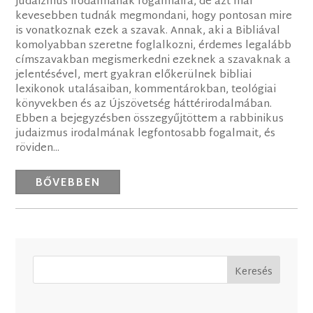
judaizmus irodalmának fogalmaira, de azt már
kevesebben tudnák megmondani, hogy pontosan mire
is vonatkoznak ezek a szavak. Annak, aki a Bibliával
komolyabban szeretne foglalkozni, érdemes legalább
címszavakban megismerkedni ezeknek a szavaknak a
jelentésével, mert gyakran előkerülnek bibliai
lexikonok utalásaiban, kommentárokban, teológiai
könyvekben és az Újszövetség háttérirodalmában.
Ebben a bejegyzésben összegyűjtöttem a rabbinikus
judaizmus irodalmának legfontosabb fogalmait, és
röviden...
BŐVEBBEN