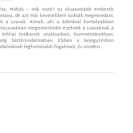
kha, Midrás – mik ezek? Az olvasottabb emberek
lmaira, de azt már kevesebben tudnák megmondani,
k a szavak. Annak, aki a Bibliával komolyabban
címszavakban megismerkedni ezeknek a szavaknak a
 bibliai lexikonok utalásaiban, kommentárokban,
ség háttérirodalmában. Ebben a bejegyzésben
odalmának legfontosabb fogalmait, és röviden...