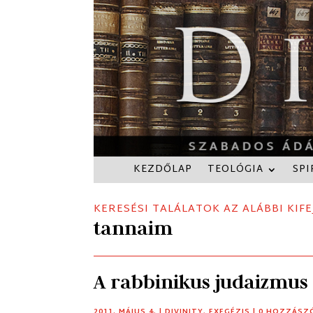
KEZDŐLAP
TEOLÓGIA
SPI
KERESÉSI TALÁLATOK AZ ALÁBBI KIFE
tannaim
A rabbinikus judaizmu
2011. MÁJUS 4.
|
DIVINITY
,
EXEGÉZIS
| 0 HOZZÁSZ