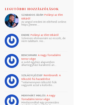
LEGUTÓBBI HOZZÁSZÓLÁSOK
SZABADOS ÁDÁM
Polányi az élet
titkáról
Az angol eredeti itt elérhető online:
https://www.…
ENDRE
Polányi az élet titkáról
Szívesen elolvasnám az esszét, de
nem találtam. Ho…
BENCHMARK
A nagy forradalmi
terror vége
A svéd egyház alapvetően
államegyházi karakterű an…
SZILÁGYI JÓZSEF
Rembrandt: A
tékozló fiú hazatérése
"Valamennyien tékozló fiúk
vagyunk azzal a különbs…
MENYHÁRT MIKLÓS
A nagy
forradalmi terror vége
Mindazonáltal egy protestáns