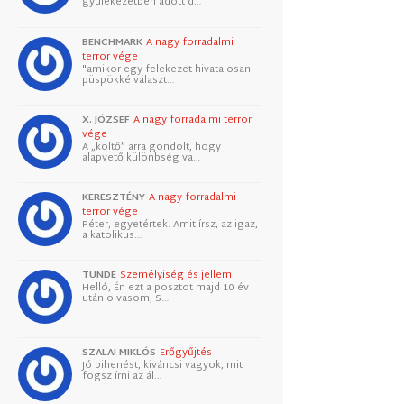
gyülekezetben adott d…
BENCHMARK
A nagy forradalmi
terror vége
"amikor egy felekezet hivatalosan
püspökké választ…
X. JÓZSEF
A nagy forradalmi terror
vége
A „költő” arra gondolt, hogy
alapvető különbség va…
KERESZTÉNY
A nagy forradalmi
terror vége
Péter, egyetértek. Amit írsz, az igaz,
a katolikus…
TUNDE
Személyiség és jellem
Helló, Én ezt a posztot majd 10 év
után olvasom, S…
SZALAI MIKLÓS
Erőgyűjtés
Jó pihenést, kiváncsi vagyok, mit
fogsz írni az ál…