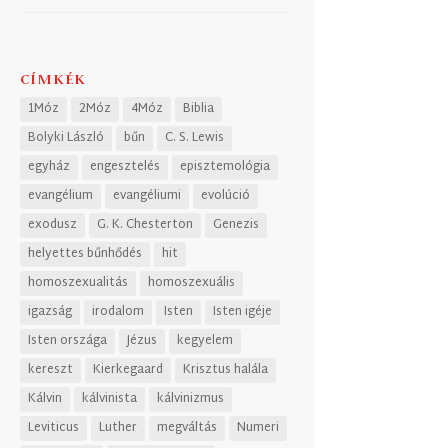
CÍMKÉK
1Móz
2Móz
4Móz
Biblia
Bolyki László
bűn
C. S. Lewis
egyház
engesztelés
episztemológia
evangélium
evangéliumi
evolúció
exodusz
G. K. Chesterton
Genezis
helyettes bűnhődés
hit
homoszexualitás
homoszexuális
igazság
irodalom
Isten
Isten igéje
Isten országa
Jézus
kegyelem
kereszt
Kierkegaard
Krisztus halála
Kálvin
kálvinista
kálvinizmus
Leviticus
Luther
megváltás
Numeri