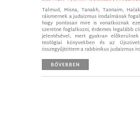
Talmud, Misna, Tanakh, Tannaim, Hala
ráismernek a judaizmus irodalmának foga
hogy pontosan mire is vonatkoznak eze
szeretne foglalkozni, érdemes legalább 
jelentésével, mert gyakran előkerülnek
teológiai könyvekben és az Újszövet
összegyűjtöttem a rabbinikus judaizmus ir
BŐVEBBEN