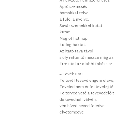
A helyzete nem szerencsés.
Apró szemcsés
homokkal telve
a füle, a nyelve.
Sóvár szemekkel kutat
kutat.
Még öt-hat nap
kullog baktat.
Az itató tava távol,
s oly rettentő messze még az 
Erre utal az alábbi fohász is:
– Tevék ura!
Te tevél tevévé engem eleve
Teveled nem ér fel tevefej té
Te terved veté a tevevedelő t
de tévednél, vélvén,
vén híved neved feledve
elvetemedve