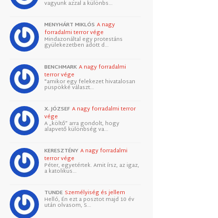
vagyunk azzal a különbs…
MENYHÁRT MIKLÓS
A nagy
forradalmi terror vége
Mindazonáltal egy protestáns
gyülekezetben adott d…
BENCHMARK
A nagy forradalmi
terror vége
"amikor egy felekezet hivatalosan
püspökké választ…
X. JÓZSEF
A nagy forradalmi terror
vége
A „költő” arra gondolt, hogy
alapvető különbség va…
KERESZTÉNY
A nagy forradalmi
terror vége
Péter, egyetértek. Amit írsz, az igaz,
a katolikus…
TUNDE
Személyiség és jellem
Helló, Én ezt a posztot majd 10 év
után olvasom, S…