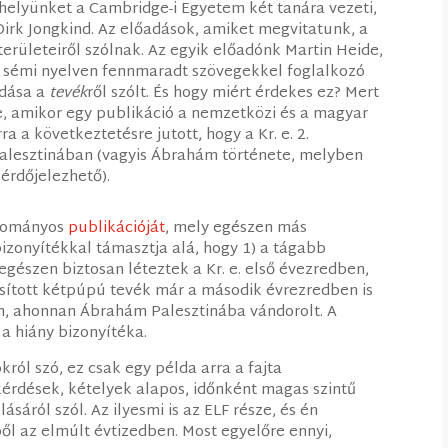
helyünket a Cambridge-i Egyetem két tanára vezeti,
 Dirk Jongkind. Az előadások, amiket megvitatunk, a
erületeiről szólnak. Az egyik előadónk Martin Heide,
 sémi nyelven fennmaradt szövegekkel foglalkozó
adása a
tevék
ről szólt. És hogy miért érdekes ez? Mert
e, amikor egy publikáció a nemzetközi és a magyar
a a következtetésre jutott, hogy a Kr. e. 2.
Palesztinában (vagyis Ábrahám története, melyben
érdőjelezhető).
udományos
publikációját
, mely egészen más
izonyítékkal támasztja alá, hogy 1) a tágabb
egészen biztosan léteztek a Kr. e. első évezredben,
iasított kétpúpú tevék már a második évrezredben is
n, ahonnan Ábrahám Palesztinába vándorolt. A
a hiány bizonyítéka.
ról szó, ez csak egy példa arra a fajta
érdések, kételyek alapos, időnként magas szintű
áról szól. Az ilyesmi is az ELF része, és én
l az elmúlt évtizedben. Most egyelőre ennyi,