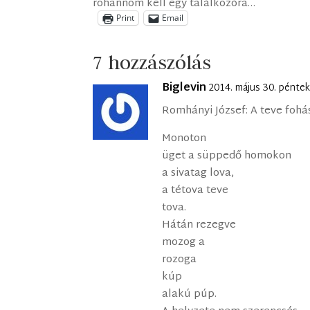
rohannom kell egy találkozóra…
Print
Email
7 hozzászólás
Biglevin
2014. május 30. pénte
Romhányi József: A teve fohá
Monoton
üget a süppedő homokon
a sivatag lova,
a tétova teve
tova.
Hátán rezegve
mozog a
rozoga
kúp
alakú púp.