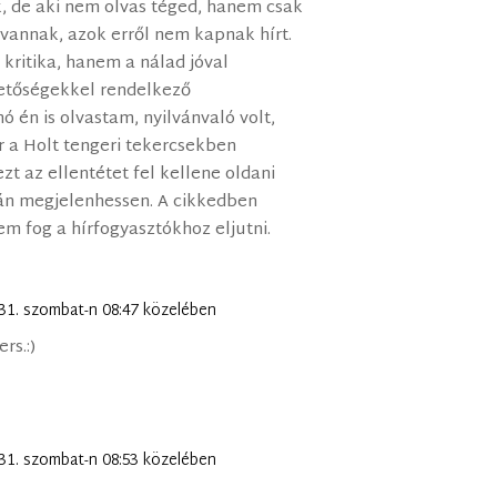
, de aki nem olvas téged, hanem csak
 vannak, azok erről nem kapnak hírt.
kritika, hanem a nálad jóval
tőségekkel rendelkező
ó én is olvastam, nyilvánvaló volt,
r a Holt tengeri tekercsekben
t az ellentétet fel kellene oldani
lán megjelenhessen. A cikkedben
em fog a hírfogyasztókhoz eljutni.
 31. szombat-n 08:47 közelében
rs.:)
 31. szombat-n 08:53 közelében