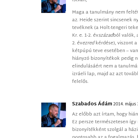
István,
Maga a tanulmány nem feltét
az. Heide szerint sincsenek 
tevéknek (a Holt-tengeri tek
Kr. e. 1-2. év
század
ból valók, 
2. év
ezred
kérdése), viszont 
kétpúpú teve esetében – van
hiányzó bizonyítékok pedig ne
elindulásáért nem a tanulmá
izráeli lap, majd az azt tová
felelős.
Szabados Ádám
2014. május
Az előbb azt írtam, hogy hiá
Ez persze természetesen így n
bizonyítékként szolgál a házi
pontosabb az a fogalmazás, h