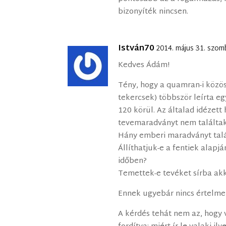
bizonyíték nincsen.
István70
2014. május 31. szom
Kedves Ádám!
Tény, hogy a quamran-i közös
tekercsek) többször leírta eg
120 körül. Az általad idézett 
tevemaradványt nem találtak.
Hány emberi maradványt talá
Állíthatjuk-e a fentiek alapj
időben?
Temettek-e tevéket sírba akk
Ennek ugyebár nincs értelme,
A kérdés tehát nem az, hogy 