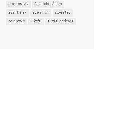
progresszív
Szabados Ádám
Szentlélek
Szentírás
szeretet
teremtés
Tűzfal
Tűzfal podcast