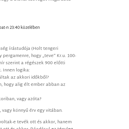
bat-n 23:40 közelében
ség írástudója (Holt tengeri
y pergamenre, hogy „teve” Kr.u. 100-
hír szerint a régészek 900 előtti
 Innen logika:
ltak az akkori időkből?
án, hogy alig élt ember abban az
oriban, vagy azóta?
 vagy könnyű érv egy vitában.
voltak-e tevék ott és akkor, hanem