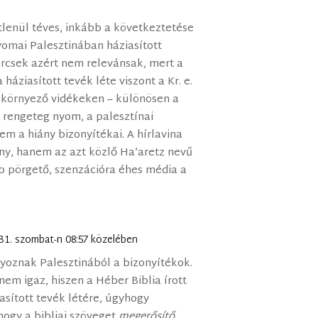
lenül téves, inkább a következtetése
nyomai Palesztinában háziasított
ercsek azért nem relevánsak, mert a
a háziasított tevék léte viszont a Kr. e.
a környező vidékeken – különösen a
 rengeteg nyom, a palesztínai
m a hiány bizonyítékai. A hírlavina
ny, hanem az azt közlő Ha’aretz nevű
bb pörgető, szenzációra éhes média a
 31. szombat-n 08:57 közelében
nyoznak Palesztinából a bizonyítékok.
em igaz, hiszen a Héber Biblia írott
asított tevék létére, úgyhogy
ogy a bibliai szöveget
megerősítő