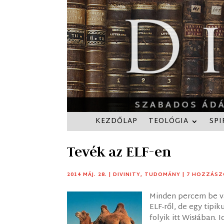
KEZDŐLAP
TEOLÓGIA
SPI
Tevék az ELF-en
2014 MÁJ. 28.
|
DIVINITY
,
TUDOMÁNY
|
7 HOZZÁSZ
Minden percem be va
ELF-ről, de egy tip
folyik itt Wis
ában. I
ł