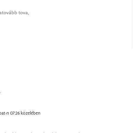
atovább tova,
.
bat-n 07:26 közelében