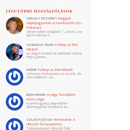
LEGUTÓBBI HOZZÁSZÓLÁSOK
GERGELY ERZSÉBET
Reggeli
naplójegyzetek az Exoduszról (21) –
Felkavaró
Idézet Ádám imájából: "„Urunk, a te
igéd sokszor f…
SZABADOS ÁDÁM
Polányi az élet
titkáról
Az angol eredeti itt elérhető online:
https://www.…
ENDRE
Polányi az élet titkáról
Szívesen elolvasnám az esszét, de
nem találtam. Ho…
BENCHMARK
A nagy forradalmi
terror vége
A svéd egyház alapvetően
államegyházi karakterű an…
SZILÁGYI JÓZSEF
Rembrandt: A
tékozló fiú hazatérése
"Valamennyien tékozló fiúk