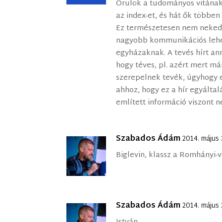
Örülök a tudományos vitának
az index-et, és hát ők többen
Ez természetesen nem neked 
nagyobb kommunikációs lehe
egyházaknak. A tevés hírt ann
hogy téves, pl. azért mert má
szerepelnek tevék, úgyhogy ez
ahhoz, hogy ez a hír egyálta
említett információ viszont n
Szabados Ádám
2014. május
Biglevin, klassz a Romhányi-ve
Szabados Ádám
2014. május