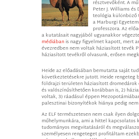
résztvevőként. A mű
Peter J. Williams és
teológia különböző t
a Marburgi Egyetem
professzora. Az elő
a kutatásait nagyjából ugyanakkor végezt
médiában
is nagy figyelmet kapott, mert arr
évezredben nem voltak háziasított tevék 
háziasított tevékről olvasunk, erősen megk
Heide az előadásában bemutatta saját t
következtetésekre jutott. Heide rengeteg b
földrajzi területen háziasított dromedárok 
és valószínűsíthetően korábban is, 2) ház
voltak, 3) ráadásul éppen Mezopotámiába
palesztinai bizonyítékok hiánya pedig nem 
Az ELF természetesen nem csak ilyen dolgok
műhelymunkára, ami a hittel kapcsolatos k
tudományos megvitatásáról és megválaszolás
személyesen rengeteget profitáltam ezekbő