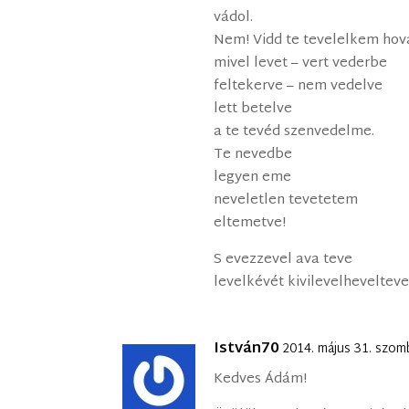
vádol.
Nem! Vidd te tevelelkem hov
mivel levet – vert vederbe
feltekerve – nem vedelve
lett betelve
a te tevéd szenvedelme.
Te nevedbe
legyen eme
neveletlen tevetetem
eltemetve!
S evezzevel ava teve
levelkévét kivilevelhevelteve
István70
2014. május 31. szom
Kedves Ádám!