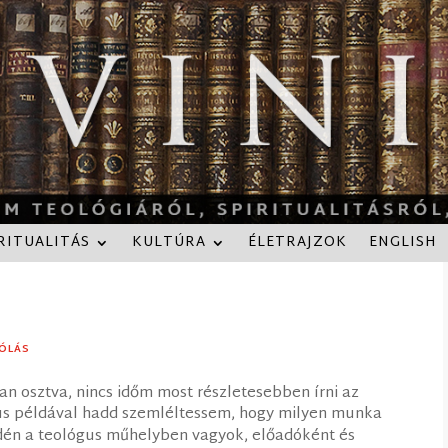
RITUALITÁS
KULTÚRA
ÉLETRAJZOK
ENGLISH
ÓLÁS
n osztva, nincs időm most részletesebben írni az
ikus példával hadd szemléltessem, hogy milyen munka
dén a teológus műhelyben vagyok, előadóként és