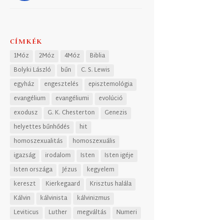
CÍMKÉK
1Móz
2Móz
4Móz
Biblia
Bolyki László
bűn
C. S. Lewis
egyház
engesztelés
episztemológia
evangélium
evangéliumi
evolúció
exodusz
G. K. Chesterton
Genezis
helyettes bűnhődés
hit
homoszexualitás
homoszexuális
igazság
irodalom
Isten
Isten igéje
Isten országa
Jézus
kegyelem
kereszt
Kierkegaard
Krisztus halála
Kálvin
kálvinista
kálvinizmus
Leviticus
Luther
megváltás
Numeri