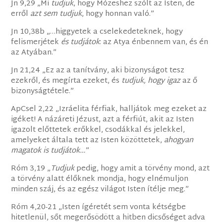
Jn 9,29 „Mi
tudjuk
, hogy Mózeshez szólt az Isten, de
erről
azt sem tudjuk
, hogy honnan való.”
Jn 10,38b „…higgyetek a cselekedeteknek, hogy
felismerjétek
és tudjátok
: az Atya énbennem van, és én
az Atyában.”
Jn 21,24 „Ez az a tanítvány, aki bizonyságot tesz
ezekről, és megírta ezeket, és
tudjuk, hogy igaz
az ő
bizonyságtétele.”
ApCsel 2,22 „Izráelita férfiak, halljátok meg ezeket az
igéket! A názáreti Jézust, azt a férfiút, akit az Isten
igazolt előttetek erőkkel, csodákkal és jelekkel,
amelyeket általa tett az Isten közöttetek,
ahogyan
magatok is tudjátok…
”
Róm 3,19 „
Tudjuk
pedig, hogy amit a törvény mond, azt
a törvény alatt élőknek mondja, hogy elnémuljon
minden száj, és az egész világot Isten ítélje meg.”
Róm 4,20-21 „Isten ígéretét sem vonta kétségbe
hitetlenül, sőt megerősödött a hitben dicsőséget adva