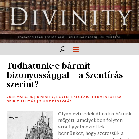
Tudhatunk-e bármit
bizonyossággal – a Szentírás
szerint?
2018 MÁRC. 8.
|
DIVINITY
,
EGYÉN
,
EXEGÉZIS
,
HERMENEUTIKA
,
SPIRITUALITÁS
|
5 HOZZÁSZÓLÁS
Olyan évtizedek állnak a hátunk
mögött, amelyekben folyton
arra figyelmeztettek
bennünket, hogy szeressük a