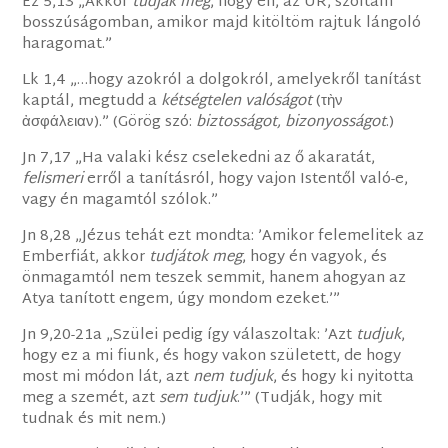
Ez 5,13 „Akkor
tudják meg
, hogy én, az ÚR, szóltam
bosszúságomban, amikor majd kitöltöm rajtuk lángoló
haragomat.”
Lk 1,4 „…hogy azokról a dolgokról, amelyekről tanítást
kaptál, megtudd a
kétségtelen valóságot
(τὴν
ἀσφάλειαν).” (Görög szó:
biztosságot, bizonyosságot
.)
Jn 7,17 „Ha valaki kész cselekedni az ő akaratát,
felismeri
erről a tanításról, hogy vajon Istentől való-e,
vagy én magamtól szólok.”
Jn 8,28 „Jézus tehát ezt mondta: ’Amikor felemelitek az
Emberfiát, akkor
tudjátok meg
, hogy én vagyok, és
önmagamtól nem teszek semmit, hanem ahogyan az
Atya tanított engem, úgy mondom ezeket.’”
Jn 9,20-21a „Szülei pedig így válaszoltak: ’Azt
tudjuk
,
hogy ez a mi fiunk, és hogy vakon született, de hogy
most mi módon lát, azt
nem tudjuk
, és hogy ki nyitotta
meg a szemét, azt
sem tudjuk
.’” (Tudják, hogy mit
tudnak és mit nem.)