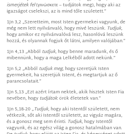
ismerjétek fel
(γινώσκετε – tudjátok meg), hogy aki az
igazságot cselekszi, az is mind tőle született.”
1Jn 3,2 „Szeretteim, most Isten gyermekei vagyunk, de
még nem lett nyilvánvaló, hogy mivé leszünk.
Tudjuk
,
hogy amikor ez nyilvánvalóvá lesz, hasonlóvá leszünk
hozzá, és olyannak fogjuk őt látni, amilyen valójában.”
1Jn 4,13 „Abból
tudjuk
, hogy benne maradunk, és ő
mibennünk, hogy a maga Lelkéből adott nekünk.”
1Jn 5,2 „Abból
tudjuk meg
, hogy szeretjük Isten
gyermekeit, ha szeretjük Istent, és megtartjuk az ő
parancsolatait.”
1Jn 5,13 „Ezt azért írtam nektek, akik hisztek Isten Fia
nevében, hogy
tudjátok
: örök életetek van.”
1Jn 5,18-20 „
Tudjuk
, hogy aki Istentől született, nem
vétkezik, sőt aki Istentől született, az vigyáz magára,
és a gonosz meg sem érinti.
Tudjuk
, hogy Istentől
vagyunk, és az egész világ a gonosz hatalmában van.