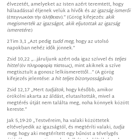
élvezetét, amelyeket az Isten azért teremtett, hogy
hálaadással éljenek velük a hívők és
az igazság ismerői
(ἐπεγνωκόσι τὴν ἀλήθειαν).” (Görög kifejezés:
akik
megismerték az igazságot, akik eljutottak az igazság
ismeretére
.)
2Tim 3,1 „Azt pedig
tudd meg
, hogy az utolsó
napokban nehéz idők jönnek.”
Zsid 10,22 „…járuljunk azért oda igaz szívvel és
teljes
hittel
(ἐν πληροφορίᾳ πίστεως), mint akiknek a szíve
megtisztult a gonosz lelkiismerettől…” (A görög
kifejezés jelentése:
a hit teljes bizonyosságával
.)
Zsid 12,17 „Mert
tudjátok
, hogy később, amikor
örökölni akarta az áldást, elutasították, mivel a
megtérés útját nem találta meg, noha könnyek között
kereste.”
Jak 5,19-20 „Testvéreim, ha valaki közöttetek
eltévelyedik az igazságtól, és megtéríti valaki,
tudja
meg
, hogy aki megtérített egy bűnöst a tévelygés