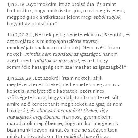
1Jn 2,18 „Gyermekeim, itt az utolsó óra, és amint
hallottátok, hogy antikrisztus jön, most meg is jelent;
mégpedig sok antikrisztus jelent meg:
ebből tudjuk
,
hogy itt az utolsó óra.”
1Jn 2,20-21 „Nektek pedig kenetetek van a Szenttől, és
ezt tudjátok is mindnyájan (οἴδατε πάντες –
mindnyájatoknak van tudásotok). Nem azért írtam
nektek,
mintha nem tudnátok az igazságot
, hanem
azért, mert
tudjátok az igazságot
, és azt, hogy
semmiféle hazugság sem származhat az igazságból.”
1Jn 2,26-29 „Ezt azokról írtam nektek, akik
megtévesztenek titeket, de bennetek megvan az a
kenet is, amelyet tőle kaptatok, ezért nincs
szükségetek arra, hogy valaki tanítson titeket; sőt
amire az ő kenete tanít meg titeket, az
igaz
, és nem
hazugság; és
ahogyan megtanított titeket, úgy
maradjatok meg őbenne
. Mármost, gyermekeim,
maradjatok meg őbenne, hogy amikor megjelenik,
bizalmunk legyen iránta, és meg ne szégyenítsen
minket eljövetelekor. Ha
tudjátok
, hogy ő igaz,