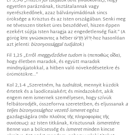
Ef 5,5-6 „Hiszen
jól tudjátok
(ἴστε γινώσκοντες), hogy
egyetlen paráznának, tisztátalannak vagy
nyerészkedőnek, azaz bálványimádónak sincs
öröksége a Krisztus és az Isten országában. Senki meg
ne tévesszen titeket üres beszédével, hiszen éppen
ezekért sújtja Isten haragja az engedetlenség fiait.” (A
görög ἴστε γινώσκοντες a héber יָדוֹ֙עַ֙ תֵּֽדְע֔וּ-hoz hasonlóan
azt jelenti:
bizonyossággal tudjátok
.)
Fil 1,25 „Erről
meggyőződve tudom
is (πεποιθὼς οἶδα),
hogy életben maradok, és együtt maradok
mindnyájatokkal, a hitben való növekedésetekre és
örömötökre…”
Kol 2,1-4 „Szeretném, ha
tudnátok
, mennyit küzdök
értetek és a laodíceaiakért; és mindazokért, akik
engem nem ismernek személyesen, hogy szívük
felbátorodjék, összeforrva szeretetben, és eljussanak
a
teljes bizonyossághoz vezető ismeret
egész
gazdagságára (πᾶν πλοῦτος τῆς πληροφορίας τῆς
συνέσεως): az Isten titkának, Krisztusnak
ismeretére
.
Benne van a bölcsesség és
ismeret
minden kincse