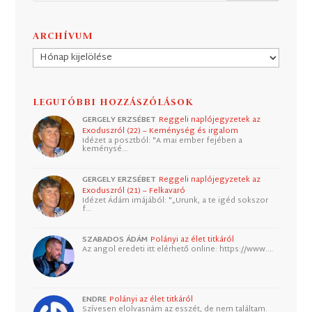
ARCHÍVUM
Archívum
LEGUTÓBBI HOZZÁSZÓLÁSOK
GERGELY ERZSÉBET
Reggeli naplójegyzetek az
Exoduszról (22) – Keménység és irgalom
Idézet a posztból: "A mai ember fejében a
keménysé…
GERGELY ERZSÉBET
Reggeli naplójegyzetek az
Exoduszról (21) – Felkavaró
Idézet Ádám imájából: "„Urunk, a te igéd sokszor
f…
SZABADOS ÁDÁM
Polányi az élet titkáról
Az angol eredeti itt elérhető online: https://www.…
ENDRE
Polányi az élet titkáról
Szívesen elolvasnám az esszét, de nem találtam.