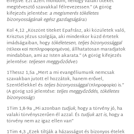
elrejtve. Ezt azért mondom, nehogy valaki titeket
megtévesztő szavakkal félrevezessen.” (A görög
kifejezés jelentése:
a megismerés tökéletes
bizonyosságának egész gazdagságára
.)
Kol 4,12 „Köszönt titeket Epafrász, aki közületek való,
Krisztus Jézus szolgája, aki mindenkor küzd értetek
imádságaiban, hogy
tökéletesen, teljes bizonyossággal
(τέλειοι καὶ πεπληροφορημένοι), állhatatosan maradjatok
mindabban, ami az Isten akarata.” (A görög kifejezés
jelentése:
teljesen meggyőződve
.)
1Thessz 1,5a „Mert a mi evangéliumunk nemcsak
szavakban jutott el hozzátok, hanem erővel,
Szentlélekkel és
teljes bizonyossággal
(πληροφορία) is.”
(A görög szó jelentése:
teljes meggyőződés, tökéletes
bizonyosság
.)
1Tim 1,8-9a „Mi azonban
tudjuk
, hogy a törvény jó, ha
valaki törvényszerűen él azzal. És
tudjuk azt is
, hogy a
törvény nem az igaz ellen van”
1Tim 4,3 „Ezek tiltják a házasságot és bizonyos ételek