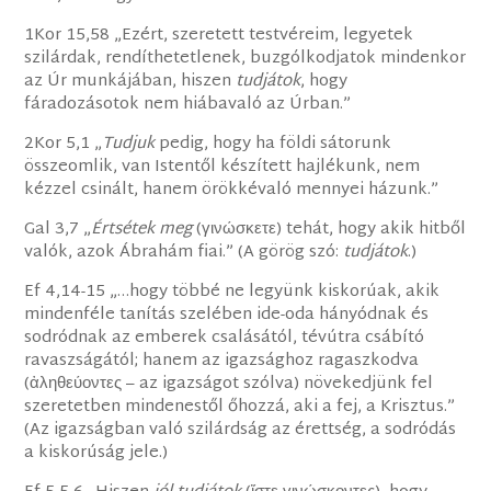
1Kor 15,58 „Ezért, szeretett testvéreim, legyetek
szilárdak, rendíthetetlenek, buzgólkodjatok mindenkor
az Úr munkájában, hiszen
tudjátok
, hogy
fáradozásotok nem hiábavaló az Úrban.”
2Kor 5,1 „
Tudjuk
pedig, hogy ha földi sátorunk
összeomlik, van Istentől készített hajlékunk, nem
kézzel csinált, hanem örökkévaló mennyei házunk.”
Gal 3,7 „
Értsétek meg
(γινώσκετε) tehát, hogy akik hitből
valók, azok Ábrahám fiai.” (A görög szó:
tudjátok
.)
Ef 4,14-15 „…hogy többé ne legyünk kiskorúak, akik
mindenféle tanítás szelében ide-oda hányódnak és
sodródnak az emberek csalásától, tévútra csábító
ravaszságától; hanem az igazsághoz ragaszkodva
(ἀληθεύοντες – az igazságot szólva) növekedjünk fel
szeretetben mindenestől őhozzá, aki a fej, a Krisztus.”
(Az igazságban való szilárdság az érettség, a sodródás
a kiskorúság jele.)