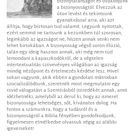
bizonytalanságot és óvakodjunk
a bizonyosságtól. Élvezzük az
úton levést és tekintsünk
gyanakvással arra, aki azt
állítja, hogy biztosan tud valamit. Legyünk nyitottak,
ezért semmit ne tartsunk a kezünkben túl szorosan,
leginkább az igazságot ne, hiszen annak senki nem
lehet birtokában. A bizonyosság végső soron illúzió,
talán egy ideig hasznos annak, aki még nem tud
lemondani a kapaszkodókról, de a végtelen
intertextualitás szövevényes világában az igazság
mindig nézőpont és értelmezés kérdése lesz. Mivel
sokan vagyunk, akik ebben a gondolati mátrixban
szocializálódtunk, szeretnék most megmutatni egy
rövid válogatást a Szentírásból (töredékét annak, amit
idézhetnék), amelyből az derül ki, hogy az ismeret
bizonyossága lehetséges, sőt, kívánatos dolog. Ha
fontos a számunkra, hogy a tudásról és a
bizonyosságról a Biblia fényében gondolkodjunk,
figyelmesen elmélkedve olvassuk végig az alábbi
igeverseket!