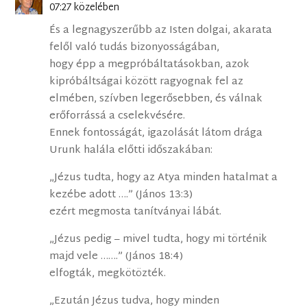
07:27 közelében
És a legnagyszerűbb az Isten dolgai, akarata
felől való tudás bizonyosságában,
hogy épp a megpróbáltatásokban, azok
kipróbáltságai között ragyognak fel az
elmében, szívben legerősebben, és válnak
erőforrássá a cselekvésére.
Ennek fontosságát, igazolását látom drága
Urunk halála előtti időszakában:
„Jézus tudta, hogy az Atya minden hatalmat a
kezébe adott ….” (János 13:3)
ezért megmosta tanítványai lábát.
„Jézus pedig – mivel tudta, hogy mi történik
majd vele …….” (János 18:4)
elfogták, megkötözték.
„Ezután Jézus tudva, hogy minden