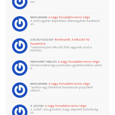
Ho…
BENCHMARK
A nagy forradalmi terror vége
A svéd egyház alapvetően államegyházi karakterű
an…
SZILÁGYI JÓZSEF
Rembrandt: A tékozló fiú
hazatérése
"Valamennyien tékozló fiúk vagyunk azzal a
különbs…
MENYHÁRT MIKLÓS
A nagy forradalmi terror vége
Mindazonáltal egy protestáns gyülekezetben adott
d…
BENCHMARK
A nagy forradalmi terror vége
"amikor egy felekezet hivatalosan püspökké
választ…
X. JÓZSEF
A nagy forradalmi terror vége
A „költő” arra gondolt, hogy alapvető különbség
va…