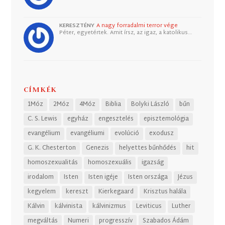
KERESZTÉNY
A nagy forradalmi terror vége
Péter, egyetértek. Amit írsz, az igaz, a katolikus…
CÍMKÉK
1Móz
2Móz
4Móz
Biblia
Bolyki László
bűn
C. S. Lewis
egyház
engesztelés
episztemológia
evangélium
evangéliumi
evolúció
exodusz
G. K. Chesterton
Genezis
helyettes bűnhődés
hit
homoszexualitás
homoszexuális
igazság
irodalom
Isten
Isten igéje
Isten országa
Jézus
kegyelem
kereszt
Kierkegaard
Krisztus halála
Kálvin
kálvinista
kálvinizmus
Leviticus
Luther
megváltás
Numeri
progresszív
Szabados Ádám