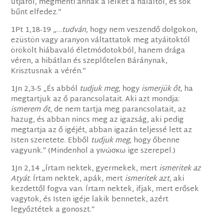
útjáról, megmenti annak a lelkét a haláltól, és sok
bűnt elfedez.”
1Pt 1,18-19 „…
tudván
, hogy nem veszendő dolgokon,
ezüstön vagy aranyon váltattatok meg atyáitoktól
örökölt hiábavaló életmódotokból, hanem drága
véren, a hibátlan és szeplőtelen Báránynak,
Krisztusnak a vérén.”
1Jn 2,3-5 „És abból
tudjuk meg
, hogy
ismerjük őt
, ha
megtartjuk az ő parancsolatait. Aki azt mondja:
ismerem őt
, de nem tartja meg parancsolatait, az
hazug, és abban nincs meg az igazság, aki pedig
megtartja az ő igéjét, abban igazán teljessé lett az
Isten szeretete. Ebből
tudjuk meg
, hogy őbenne
vagyunk.” (Mindenhol a γινώσκω ige szerepel.)
1Jn 2,14 „Írtam nektek, gyermekek, mert
ismeritek az
Atyát
. Írtam nektek, apák, mert
ismeritek azt
, aki
kezdettől fogva van. Írtam nektek, ifjak, mert erősek
vagytok, és Isten igéje lakik bennetek, azért
legyőztétek a gonoszt.”