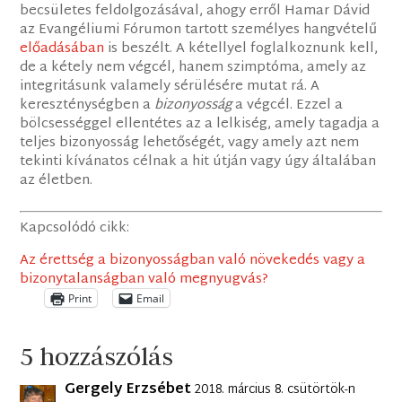
becsületes feldolgozásával, ahogy erről Hamar Dávid
az Evangéliumi Fórumon tartott személyes hangvételű
előadásában
is beszélt. A kétellyel foglalkoznunk kell,
de a kétely nem végcél, hanem szimptóma, amely az
integritásunk valamely sérülésére mutat rá. A
kereszténységben a
bizonyosság
a végcél. Ezzel a
bölcsességgel ellentétes az a lelkiség, amely tagadja a
teljes bizonyosság lehetőségét, vagy amely azt nem
tekinti kívánatos célnak a hit útján vagy úgy általában
az életben.
Kapcsolódó cikk:
Az érettség a bizonyosságban való növekedés vagy a
bizonytalanságban való megnyugvás?
Print
Email
5 hozzászólás
Gergely Erzsébet
2018. március 8. csütörtök-n