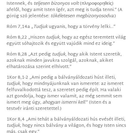
Istennek, és
teljesen bizonyos volt
(πληροφορηθεὶς)
afelől, hogy amit Isten ígér, azt meg is tudja tenni.” (A
görög szó jelentése:
tökéletesen megbizonyosodva
.)
Róm 7,14a „
Tudjuk
ugyanis, hogy a törvény lelki…”
Róm 8,22 „Hiszen
tudjuk
, hogy az egész teremtett világ
együtt sóhajtozik és együtt vajúdik mind ez ideig.”
Róm 8,28 „Azt pedig
tudjuk
, hogy akik Istent szeretik,
azoknak minden javukra szolgál, azoknak, akiket
elhatározása szerint elhívott.”
1Kor 8,1-2 „Ami pedig a bálványáldozati húst illeti,
tudjuk
, hogy mindnyájunknak van ismerete: az ismeret
felfuvalkodottá tesz, a szeretet pedig épít. Ha valaki
azt gondolja, hogy ismer valamit, az még semmit sem
ismert meg úgy,
ahogyan ismerni kell
.” (Isten és a
testvér iránti szeretettel.)
1Kor 8,4 „Ami tehát a bálványáldozati hús evését illeti,
tudjuk
, hogy nincs bálvány a világon, és hogy Isten sincs
más, csak egy.”