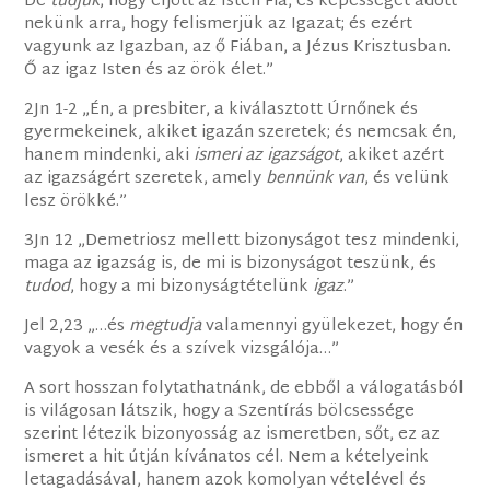
De
tudjuk
, hogy eljött az Isten Fia, és képességet adott
nekünk arra, hogy felismerjük az Igazat; és ezért
vagyunk az Igazban, az ő Fiában, a Jézus Krisztusban.
Ő az igaz Isten és az örök élet.”
2Jn 1-2 „Én, a presbiter, a kiválasztott Úrnőnek és
gyermekeinek, akiket igazán szeretek; és nemcsak én,
hanem mindenki, aki
ismeri az igazságot
, akiket azért
az igazságért szeretek, amely
bennünk van
, és velünk
lesz örökké.”
3Jn 12 „Demetriosz mellett bizonyságot tesz mindenki,
maga az igazság is, de mi is bizonyságot teszünk, és
tudod
, hogy a mi bizonyságtételünk
igaz
.”
Jel 2,23 „…és
megtudja
valamennyi gyülekezet, hogy én
vagyok a vesék és a szívek vizsgálója…”
A sort hosszan folytathatnánk, de ebből a válogatásból
is világosan látszik, hogy a Szentírás bölcsessége
szerint létezik bizonyosság az ismeretben, sőt, ez az
ismeret a hit útján kívánatos cél. Nem a kételyeink
letagadásával, hanem azok komolyan vételével és