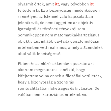
olyasmit értek, amit
itt
, vagy bővebben
itt
fejtettem ki. Ez a bizonyosság mindenképpen
személyes, az Istennel való kapcsolatban
jelentkezik, de nem független az objektív
igazságtól és történeti tényektől sem.
Semmiképpen nem matematikai-karteziánus
objektivitás, inkább egyfajta episztemológiai
értelemben vett realizmus, amely a Szentlélek
által válik lehetségessé.
Ebben és az előző cikkemben pusztán azt
akartam megmutatni – anélkül, hogy
kifejtettem volna ennek a filozófiai vetületét -,
hogy a bizonyosság a Szentírás
spiritualitásában lehetséges és kívánatos. De
valóban nem karteziánus értelemben.