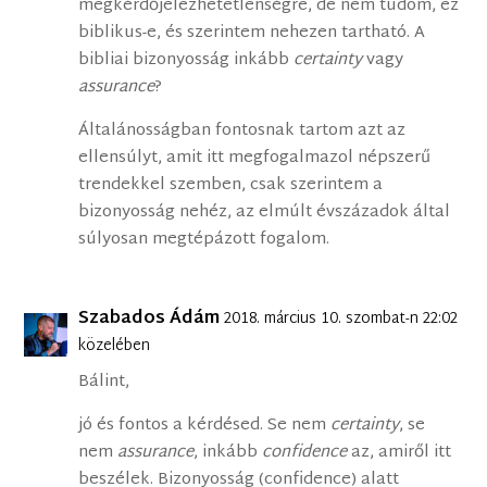
megkérdőjelezhetetlenségre, de nem tudom, ez
biblikus-e, és szerintem nehezen tartható. A
bibliai bizonyosság inkább
certainty
vagy
assurance
?
Általánosságban fontosnak tartom azt az
ellensúlyt, amit itt megfogalmazol népszerű
trendekkel szemben, csak szerintem a
bizonyosság nehéz, az elmúlt évszázadok által
súlyosan megtépázott fogalom.
Szabados Ádám
2018. március 10. szombat-n 22:02
közelében
Bálint,
jó és fontos a kérdésed. Se nem
certainty
, se
nem
assurance
, inkább
confidence
az, amiről itt
beszélek. Bizonyosság (confidence) alatt