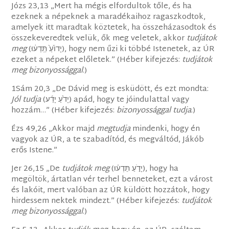
Józs 23,13 „Mert ha mégis elfordultok tőle, és ha
ezeknek a népeknek a maradékaihoz ragaszkodtok,
amelyek itt maradtak köztetek, ha összeházasodtok és
összekeveredtek velük, ők meg veletek, akkor
tudjátok
meg
(יָדוֹ֙עַ֙ תֵּֽדְע֔וּ), hogy nem űzi ki többé Istenetek, az ÚR
ezeket a népeket előletek.” (Héber kifejezés:
tudjátok
meg bizonyossággal
.)
1Sám 20,3 „De Dávid meg is esküdött, és ezt mondta:
Jól tudja
(יָדֹ֙עַ יָדַ֜ע) apád, hogy te jóindulattal vagy
hozzám…” (Héber kifejezés:
bizonyossággal tudja
.)
Ézs 49,26 „Akkor majd
megtudja
mindenki, hogy én
vagyok az ÚR, a te szabadítód, és megváltód, Jákób
erős Istene.”
Jer 26,15 „De
tudjátok meg
(יָדֹ֣עַ תֵּדְע֗וּ), hogy ha
megöltök, ártatlan vér terhel benneteket, ezt a várost
és lakóit, mert valóban az ÚR küldött hozzátok, hogy
hirdessem nektek mindezt.” (Héber kifejezés:
tudjátok
meg bizonyossággal
.)