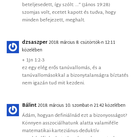
beteljesedett, így szólt: …” (János 19:28)
szomjas volt, ecetet kapott és tudva, hogy
minden befejezett, meghalt.
dzsaszper
2018. március 8. csütörtök-n 12:11
közelében
+ 1Jn 1:2-3
ez egy elég erős tanúvallomás, és a
tanúvallomásokkal a bizonytalanságra bíztatés
nem igazán tud mit kezdeni.
Bálint
2018. március 10. szombat-n 21:42 közelében
Ádám, hogyan definiálnád ezt a bizonyosságot?
Könnyen asszociálhatunk alatta valamiféle
matematikai-karteziánus-deduktív