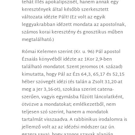
tehát Illés apokalipszisét, hanem annak egy
keresztények által később szerkesztett
változata idézte Pált! (Ez volt az egyik
leggyakrabban idézett mondata az apostolnak,
számos korai keresztény és gnosztikus műben
megtalálható.)
Római Kelemen szerint (Kr. u. 96) Pál apostol
Ézsaiás könyvéből idézte az 1Kor 2,9-ben
található mondatot. Szent Jeromos (4. század)
kimutatta, hogy Pál az Ézs 64,3, 65,17 és 52,15
héber szövegét idézi (és talán a Zsolt 31,20-at
meg a Jer 3,16-ot), szokása szerint catena-
szerűen, vagyis egymásba fűzött láncolatként,
ötvözve a mondatokat; emlékezetből, nem
teljesen szó szerint, hanem a mondatok
tartalmát visszaadva. A rabbinikus irodalomra is
jellemző volt az az idézési módszer (az ún.
gezera sava), hogy azonos szavak alapján