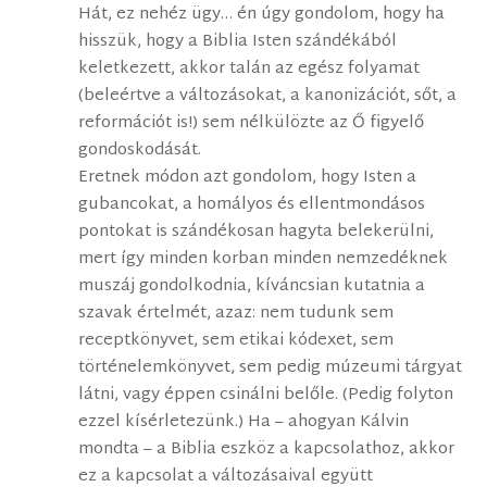
Hát, ez nehéz ügy… én úgy gondolom, hogy ha
hisszük, hogy a Biblia Isten szándékából
keletkezett, akkor talán az egész folyamat
(beleértve a változásokat, a kanonizációt, sőt, a
reformációt is!) sem nélkülözte az Ő figyelő
gondoskodását.
Eretnek módon azt gondolom, hogy Isten a
gubancokat, a homályos és ellentmondásos
pontokat is szándékosan hagyta belekerülni,
mert így minden korban minden nemzedéknek
muszáj gondolkodnia, kíváncsian kutatnia a
szavak értelmét, azaz: nem tudunk sem
receptkönyvet, sem etikai kódexet, sem
történelemkönyvet, sem pedig múzeumi tárgyat
látni, vagy éppen csinálni belőle. (Pedig folyton
ezzel kísérletezünk.) Ha – ahogyan Kálvin
mondta – a Biblia eszköz a kapcsolathoz, akkor
ez a kapcsolat a változásaival együtt