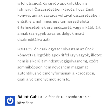
is lehetséges), és egyéb apokrifekben is
felmerül. Összességében kérdés, hogy Énok
könyve, annak zavaros voltával összességében
erősíti-e a nefilimes ügy természetfeletti
értelmezésének érvrendszerét, vagy inkább árt
annak (az egyéb zavaros dolgok miatt
diszkreditálva azt).
FONTOS: én csak egyszer olvastam az Énok
könyvét (a legtöbb apokriffel így vagyok, illetve
nem is sikerült mindent végigolvasnom), ezért
semmiképpen nem nevezném magamat
autentikus véleményforrásnak a kérdésben,
csak a véleményemet írom le.
Bálint Gabi
2017. február 18. szombat-n 14:36
közelében