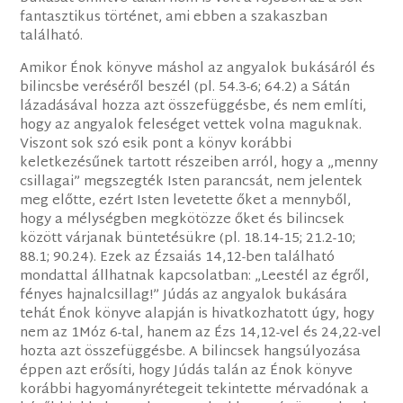
fantasztikus történet, ami ebben a szakaszban
található.
Amikor Énok könyve máshol az angyalok bukásáról és
bilincsbe veréséről beszél (pl. 54.3-6; 64.2) a Sátán
lázadásával hozza azt összefüggésbe, és nem említi,
hogy az angyalok feleséget vettek volna maguknak.
Viszont sok szó esik pont a könyv korábbi
keletkezésűnek tartott részeiben arról, hogy a „menny
csillagai” megszegték Isten parancsát, nem jelentek
meg előtte, ezért Isten levetette őket a mennyből,
hogy a mélységben megkötözze őket és bilincsek
között várjanak büntetésükre (pl. 18.14-15; 21.2-10;
88.1; 90.24). Ezek az Ézsaiás 14,12-ben található
mondattal állhatnak kapcsolatban: „Leestél az égről,
fényes hajnalcsillag!” Júdás az angyalok bukására
tehát Énok könyve alapján is hivatkozhatott úgy, hogy
nem az 1Móz 6-tal, hanem az Ézs 14,12-vel és 24,22-vel
hozta azt összefüggésbe. A bilincsek hangsúlyozása
éppen azt erősíti, hogy Júdás talán az Énok könyve
korábbi hagyományrétegeit tekintette mérvadónak a