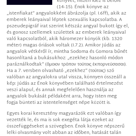
könyvét, hiszen idéz is belőle
(14-15). Énok könyve az
„istenfiakat” angyalokként ábrázolja (pl. I.6ff), akik az
emberek leányaival léptek szexuális kapcsolatba. A
pszeudepigráf irat szerint kétszáz angyal bukott így el,
és gonosz szellemek születtek az emberek leányaival
való kapcsolatból, akik háromezer könyök (kb. 1320
méter) magas óriások voltak (I.7.2). Amikor Júdás az
angyalok vétkéről ír, mintha Sodoma és Gomora bűnét
hasonlítaná a bukásukhoz: „ezekhez hasonló módon
paráználkodtak” (ὅμοιον τρόπον τούτοις ἐκπορνεύσασαι).
Ha a 7. versben olvasható „ezekhez” (τούτοις) szó
valóban az angyalokra utal vissza, könnyen összeáll a
kép: Júdás az Énok könyvében található értelmezést
veszi alapul, és annak megfelelően használja az
angyalok bukását példaként arra, hogy Isten meg
fogja bünteti az istentelenséget népe között is.
Egyes korai keresztény magyarázók ezt valóban így
vezették le, és ma is sok exegéta látja ezeket az
összefüggéseket a szövegben. Énok könyve népszerű
lelki olvasmány volt abban az időben, hatását talán