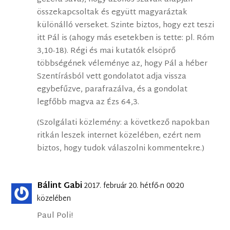
összekapcsoltak és együtt magyaráztak
különálló verseket. Szinte biztos, hogy ezt teszi
itt Pál is (ahogy más esetekben is tette: pl. Róm
3,10-18). Régi és mai kutatók elsöprő
többségének véleménye az, hogy Pál a héber
Szentírásból vett gondolatot adja vissza
egybefűzve, parafrazálva, és a gondolat
legfőbb magva az Ézs 64,3.
(Szolgálati közlemény: a következő napokban
ritkán leszek internet közelében, ezért nem
biztos, hogy tudok válaszolni kommentekre.)
Bálint Gabi
2017. február 20. hétfő-n 00:20
közelében
Paul Poli!