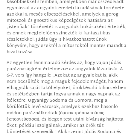
későbbiekkel szemben, amelyekben már összeolvadt
egymással az angyalok eredeti lázadásának története
azokkal a mesés elbeszélésekkel, amelyek a görög
mítoszok és gnosztikus képzelgések hatására az
„istenfiak” történetét is angyalok bukásaként értették,
és ennek megfelelően színezték ki fantasztikus
részletekkel. Júdás úgy is hivatkozhatott Énok
könyvére, hogy ezektől a mítoszoktól mentes maradt a
hivatkozása.
Az egyetlen fennmaradó kérdés az, hogy vajon Júdás
paráznaságként értelmezi-e az angyalok lázadását. A
6-7. vers így hangzik: „Azokat az angyalokat is, akik
nem becsülték meg a maguk fejedelemségét, hanem
elhagyták saját lakóhelyüket, örökkévaló bilincsekben
és sötétségben tartja fogva annak a nagy napnak az
ítéletére. Ugyanígy Sodoma és Gomora, meg a
körülöttük levő városok, amelyek ezekhez hasonló
módon paráználkodtak (ὅμοιον τρόπον τούτοις
ἐκπορνεύσασαι), és idegen test utáni kívánság hajtotta
őket, például szolgálnak, amikor az örök tűz
büntetését szenvedik.” Akik szerint Júdás Sodoma és