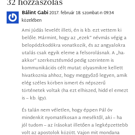
32 hozzászólás
Bálint Gabi
2017. február 18. szombat-n 09:34
közelében
Ami Júdás levelét illeti, én is kb. ezt vettem ki
belőle. Mármint, hogy az „ezek” névmás végig a
belopódzkodókra vonatkozik, és az angyalokra
utalás csak egyik eleme a felsorolásnak. A „ha-
akkor” szerkesztésmód pedig szerintem is
kommunikációs célt mutat: olyasmikre kellett
hivatkoznia ahhoz, hogy meggyőző legyen, amik
elég széles körben ismert és népszerű
történetek voltak (ha ezt elhiszed, hidd el emezt
is – kb. így).
És talán nem véletlen, hogy éppen Pál óv
mindenkit nyomatékosan a meséktől, aki – ha
jól tudom – az írásokat illetően a legképzettebb
volt az apostolok között. Vajon mit mondana