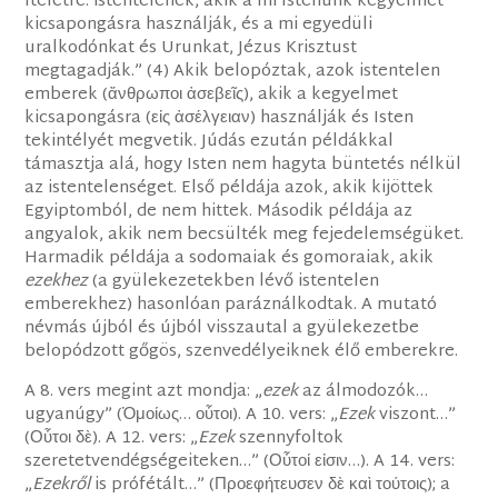
ítéletre: istentelenek, akik a mi Istenünk kegyelmét
kicsapongásra használják, és a mi egyedüli
uralkodónkat és Urunkat, Jézus Krisztust
megtagadják.” (4) Akik belopóztak, azok istentelen
emberek (ἄνθρωποι ἀσεβεῖς), akik a kegyelmet
kicsapongásra (εἰς ἀσέλγειαν) használják és Isten
tekintélyét megvetik. Júdás ezután példákkal
támasztja alá, hogy Isten nem hagyta büntetés nélkül
az istentelenséget. Első példája azok, akik kijöttek
Egyiptomból, de nem hittek. Második példája az
angyalok, akik nem becsülték meg fejedelemségüket.
Harmadik példája a sodomaiak és gomoraiak, akik
ezekhez
(a gyülekezetekben lévő istentelen
emberekhez) hasonlóan paráználkodtak. A mutató
névmás újból és újból visszautal a gyülekezetbe
belopódzott gőgös, szenvedélyeiknek élő emberekre.
A 8. vers megint azt mondja: „
ezek
az álmodozók…
ugyanúgy” (Ὁμοίως… οὗτοι). A 10. vers: „
Ezek
viszont…”
(Οὗτοι δὲ). A 12. vers: „
Ezek
szennyfoltok
szeretetvendégségeiteken…” (Οὗτοί εἰσιν…). A 14. vers:
„
Ezekről
is prófétált…” (Προεφήτευσεν δὲ καὶ τούτοις); a