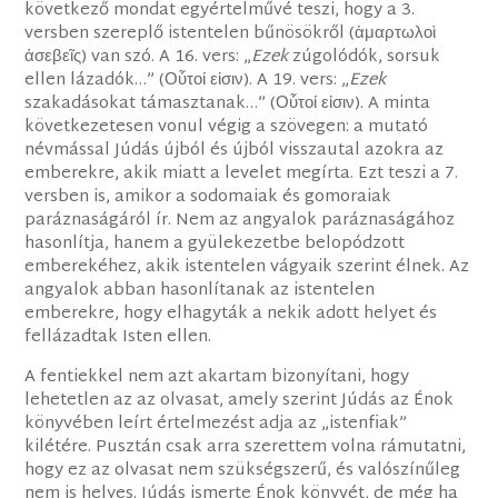
következő mondat egyértelművé teszi, hogy a 3.
versben szereplő istentelen bűnösökről (ἁμαρτωλοὶ
ἀσεβεῖς) van szó. A 16. vers: „
Ezek
zúgolódók, sorsuk
ellen lázadók…” (Οὗτοί εἰσιν). A 19. vers: „
Ezek
szakadásokat támasztanak…” (Οὗτοί εἰσιν). A minta
következetesen vonul végig a szövegen: a mutató
névmással Júdás újból és újból visszautal azokra az
emberekre, akik miatt a levelet megírta. Ezt teszi a 7.
versben is, amikor a sodomaiak és gomoraiak
paráznaságáról ír. Nem az angyalok paráznaságához
hasonlítja, hanem a gyülekezetbe belopódzott
emberekéhez, akik istentelen vágyaik szerint élnek. Az
angyalok abban hasonlítanak az istentelen
emberekre, hogy elhagyták a nekik adott helyet és
fellázadtak Isten ellen.
A fentiekkel nem azt akartam bizonyítani, hogy
lehetetlen az az olvasat, amely szerint Júdás az Énok
könyvében leírt értelmezést adja az „istenfiak”
kilétére. Pusztán csak arra szerettem volna rámutatni,
hogy ez az olvasat nem szükségszerű, és valószínűleg
nem is helyes. Júdás ismerte Énok könyvét, de még ha