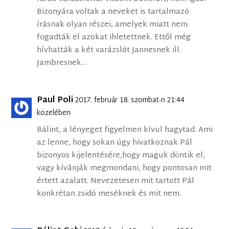
Bizonyára voltak a neveket is tartalmazó
írásnak olyan részei, amelyek miatt nem
fogadták el azokat ihletettnek. Ettől még
hívhatták a két varázslót Jannesnek ill.
Jambresnek…
Paul Poli
2017. február 18. szombat-n 21:44
közelében
Bálint, a lényeget figyelmen kívül hagytad. Ami
az lenne, hogy sokan úgy hivatkoznak Pál
bizonyos kijelentésére,hogy maguk döntik el,
vagy kívánják megmondani, hogy pontosan mit
értett azalatt. Nevezetesen mit tartott Pál
konkrétan zsidó meséknek és mit nem.