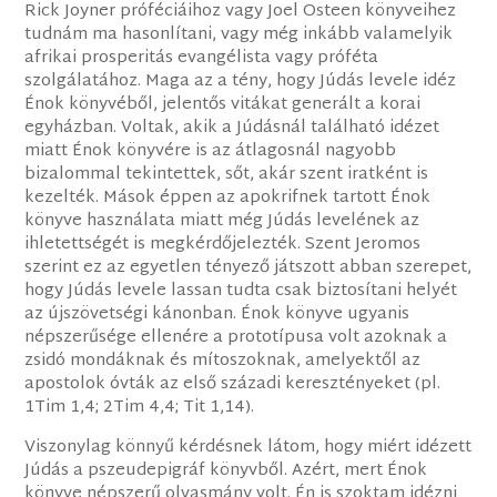
Rick Joyner próféciáihoz vagy Joel Osteen könyveihez
tudnám ma hasonlítani, vagy még inkább valamelyik
afrikai prosperitás evangélista vagy próféta
szolgálatához. Maga az a tény, hogy Júdás levele idéz
Énok könyvéből, jelentős vitákat generált a korai
egyházban. Voltak, akik a Júdásnál található idézet
miatt Énok könyvére is az átlagosnál nagyobb
bizalommal tekintettek, sőt, akár szent iratként is
kezelték. Mások éppen az apokrifnek tartott Énok
könyve használata miatt még Júdás levelének az
ihletettségét is megkérdőjelezték. Szent Jeromos
szerint ez az egyetlen tényező játszott abban szerepet,
hogy Júdás levele lassan tudta csak biztosítani helyét
az újszövetségi kánonban. Énok könyve ugyanis
népszerűsége ellenére a prototípusa volt azoknak a
zsidó mondáknak és mítoszoknak, amelyektől az
apostolok óvták az első századi keresztényeket (pl.
1Tim 1,4; 2Tim 4,4; Tit 1,14).
Viszonylag könnyű kérdésnek látom, hogy miért idézett
Júdás a pszeudepigráf könyvből. Azért, mert Énok
könyve népszerű olvasmány volt. Én is szoktam idézni