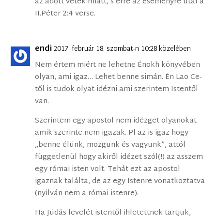
az adott vétek miatt, s erre az eseményre utal a
II.Péter 2:4 verse.
endi
2017. február 18. szombat-n 10:28 közelében
Nem értem miért ne lehetne Énokh könyvében
olyan, ami igaz… Lehet benne simán. Én Lao Ce-
től is tudok olyat idézni ami szerintem Istentől
van.
Szerintem egy apostol nem idézget olyanokat
amik szerinte nem igazak. Pl az is igaz hogy
„benne élünk, mozgunk és vagyunk”, attól
függetlenül hogy akiről idézet szól(!) az asszem
egy római isten volt. Tehát ezt az apostol
igaznak találta, de az egy Istenre vonatkoztatva
(nyilván nem a római istenre).
Ha Júdás levelét istentől ihletettnek tartjuk,