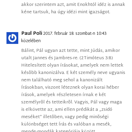
akkor szerintem azt, amit Enokhtól idéz is annak
kéne tartsuk, ha úgy idézi mint igazságot.
Paul Poli
2017. február 18. szombat-n 10:43
közelében
Bálint, Pál ugyan azt tette, mint Júdás, amikor
utalt Jannes és Jambres-re. (2Timóteus 3:8)
Hitelesített olyan írásokat, amelyek nem lettek
késõbb kanonizálva. E két személy neve ugyanis
nem található meg sehol a kanonizált
Írásokban, viszont léteznek olyan korai héber
írások, amelyek részletesen írnak e két
személyrõl és tetteikrõl. Vagyis, Pál vagy maga
is elkövette az, ami ellen prédikát a „zsidó
meséket” illetõben, vagy pedig minõségi
különbséget tett Írás és valóban a mesék,
mende-mondák kategóriája között.