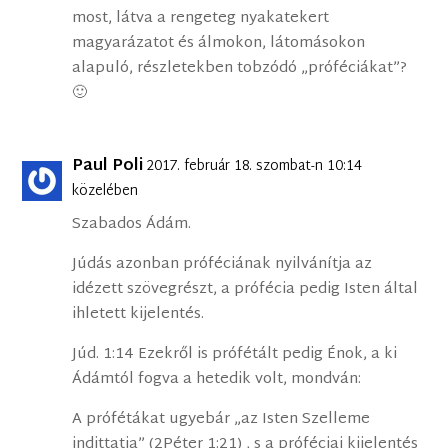
most, látva a rengeteg nyakatekert
magyarázatot és álmokon, látomásokon
alapuló, részletekben tobzódó „próféciákat”?
🙂
Paul Poli
2017. február 18. szombat-n 10:14
közelében
Szabados Ádám.
Júdás azonban próféciának nyilvánítja az
idézett szövegrészt, a prófécia pedig Isten által
ihletett kijelentés.
Júd. 1:14 Ezekről is prófétált pedig Énok, a ki
Ádámtól fogva a hetedik volt, mondván:
A prófétákat ugyebár „az Isten Szelleme
indittatja” (2Péter 1:21) , s a próféciai kijelentés