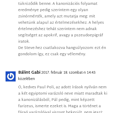
tükröződik benne. A kanonizációs folyamat
eredménye pedig szerintem egy olyan
zsinórmérték, amely azt mutatja meg: mit
vehetünk alapul az értelmezésekhez. A helyes
értelmezéshez tehát szerintem nem adnak
segítséget az apokrif, avagy a pszeudoepigráf
iratok.
De Steve-hez csatlakozva hangsúlyozom: ezt én
gondolom így, ez csak egy vélemény.
Bálint Gabi
2017. február 18. szombat-n 14:43
közelében
Ó, kedves Paul Poli, az adott írások nyilván nem
a két egyiptomi varázsló neve miatt maradtak ki
a kanonizálásból, Pál pedig, mint képzett
farizeus, ismerte ezeket is. Maga a történet a
fáraó varázslóival viszont bekerült, nem igaz?