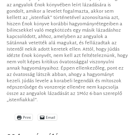
az angyalok Énok könyvében leírt lázadására is
gondolt, amikor a levelet fogalmazta, akkor sem
kellett az „istenfiak” történetével azonosítania azt,
hiszen Énok könyve korábbi hagyományrétegeiben a
bilincsekkel való megkötözés egy másik lázadáshoz
kapcsolódott, ahhoz, amelyben az angyalok a
Sátánnak vetették alá magukat, és fellázadtak az
Istentől nekik adott keretek ellen. Attól, hogy Júdás
idézte Énok könyvét, nem kell azt feltételeznünk, hogy
nem volt képes kritikus óvatossággal viszonyulni
annak hagyományaihoz. Éppen ellenkezőleg, pont ez
az óvatosság látszik abban, ahogy a hagyományt
kezeli. Júdás levele a korabeli legendák és mítoszok
népszerűsége és vonzereje ellenére nem kapcsolja
össze az angyalok lázadását az 1Móz 6-ban szereplő
„istenfiakkal”.
Print
Email