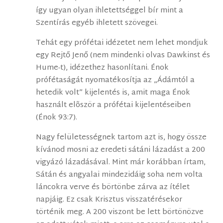
így ugyan olyan ihletettséggel bír mint a
Szentírás egyéb ihletett szövegei.
Tehát egy prófétai idézetet nem lehet mondjuk
egy Rejtő Jenő (nem mindenki olvas Dawkinst és
Hume-t), idézethez hasonlítani. Énok
prófétaságát nyomatékosítja az „Ádámtól a
hetedik volt” kijelentés is, amit maga Énok
használt elõször a prófétai kijelentéseiben
(Énok 93:7).
Nagy felületességnek tartom azt is, hogy össze
kívánod mosni az eredeti sátáni lázadást a 200
vigyázó lázadásával. Mint már korábban írtam,
Sátán és angyalai mindezidáig soha nem volta
láncokra verve és börtönbe zárva az ítélet
napjáig. Ez csak Krisztus visszatérésekor
történik meg. A 200 viszont be lett börtönözve