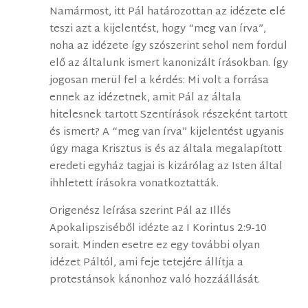
Namármost, itt Pál határozottan az idézete elé
teszi azt a kijelentést, hogy “meg van írva”,
noha az idézete így szószerint sehol nem fordul
elő az általunk ismert kanonizált írásokban. Így
jogosan merül fel a kérdés: Mi volt a forrása
ennek az idézetnek, amit Pál az általa
hitelesnek tartott Szentírások részeként tartott
és ismert? A “meg van írva” kijelentést ugyanis
úgy maga Krisztus is és az általa megalapított
eredeti egyház tagjai is kizárólag az Isten által
ihhletett írásokra vonatkoztatták.
Origenész leírása szerint Pál az Illés
Apokalipsziséből idézte az I Korintus 2:9-10
sorait. Minden esetre ez egy további olyan
idézet Páltól, ami feje tetejére állítja a
protestánsok kánonhoz való hozzáállását.