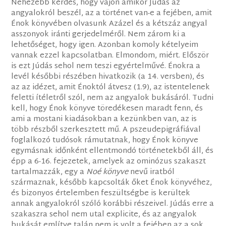
Nehezebb kérdés, hogy vajon amikor Júdás az
angyalokról beszél, az a történet van-e a fejében, amit
Énok könyvében olvasunk Azázel és a kétszáz angyal
asszonyok iránti gerjedelméről. Nem zárom ki a
lehetőséget, hogy igen. Azonban komoly kételyeim
vannak ezzel kapcsolatban. Elmondom, miért. Először
is ezt Júdás sehol nem teszi egyértelművé. Énokra a
levél későbbi részében hivatkozik (a 14. versben), és
az az idézet, amit Énoktól átvesz (1.9), az istentelenek
feletti ítéletről szól, nem az angyalok bukásáról. Tudni
kell, hogy Énok könyve töredékesen maradt fenn, és
ami a mostani kiadásokban a kezünkben van, az is
több részből szerkesztett mű. A pszeudepigráfiával
foglalkozó tudósok rámutatnak, hogy Énok könyve
egymásnak időnként ellentmondó történetekből áll, és
épp a 6-16. fejezetek, amelyek az ominózus szakaszt
tartalmazzák, egy a
Noé könyve
nevű iratból
származnak, később kapcsolták őket Énok könyvéhez,
és bizonyos értelemben feszültségbe is kerültek
annak angyalokról szóló korábbi részeivel. Júdás erre a
szakaszra sehol nem utal explicite, és az angyalok
bukását említve talán nem is volt a fejében az a sok