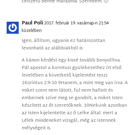
célszerű benne maradnia. Szerintem. 🙂
Paul Poli
2017. február 19. vasárnap-n 21:54
közelében
Igen, állítom, ugyanis ez határozottan
levonható az alábbiakból is:
A kánon kérdést egy kissé tovább bonyolítva.
Pál apostol a korintusi gyülekezethez írt első
levelében a követkető kijelentést teszi:
1Korintus 2:9-10 9Hanem, a mint meg van írva: A
miket szem nem látott, fül nem hallott és
embernek szíve meg se gondolt, a miket Isten
készített az őt szeretőknek. 10Nekünk azonban
az Isten kijelentette az ő Lelke által: mert a
Lélek mindeneket vizsgál, még az Istennek
mélységeit is.