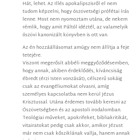
Hát, lehet. Az Illés apokalipszisről el nem
tudom képzelni, hogy ószövetségi prófétai írás
lenne. Most nem nyomoztam utána, de nekem
rémlik, hogy amit Páltól idéztél, az valamelyik
ószövi kanonizált könyvben is ott van.
Az én hozzáállásomat amúgy nem állítja a feje
tetejére.
Viszont megerősít abbéli meggyőződésemben,
hogy annak, akiben érdeklődés, kíváncsiság
ébredt (érzi Isten vonzását), célszerű sokáig
csak az evangéliumokat olvasni, amíg
személyes kapcsolatba nem kerül Jézus
Krisztussal. Utána érdemes tovább keresni az
Ószövetségben és az apostoli irodalomban.
Teológiai műveket, apokrifeket, bibliakritikát,
vitairatokat pedig csak akkor, amikor Jézust
már nem csak kősziklának vallja, hanem annak