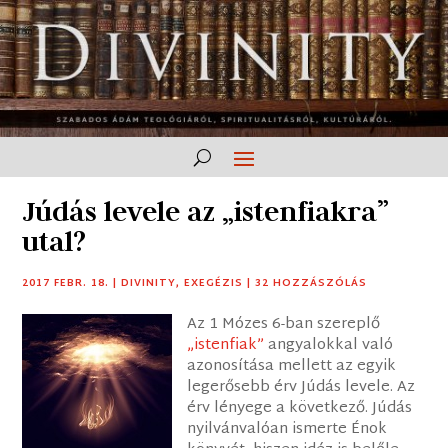
Júdás levele az „istenfiakra”
utal?
2017 FEBR. 18.
|
DIVINITY
,
EXEGÉZIS
|
32 HOZZÁSZÓLÁS
Az 1 Mózes 6-ban szereplő
„istenfiak”
angyalokkal való
azonosítása mellett az egyik
legerősebb érv Júdás levele. Az
érv lényege a következő. Júdás
nyilvánvalóan ismerte Énok