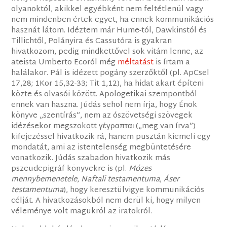
olyanoktól, akikkel egyébként nem feltétlenül vagy
nem mindenben értek egyet, ha ennek kommunikációs
hasznát látom. Idéztem már Hume-tól, Dawkinstól és
Tillichtől, Polányira és Cassutóra is gyakran
hivatkozom, pedig mindkettővel sok vitám lenne, az
ateista Umberto Ecoról még
méltatást
is írtam a
halálakor. Pál is idézett pogány szerzőktől (pl. ApCsel
17,28; 1Kor 15,32-33; Tit 1,12), ha hidat akart építeni
közte és olvasói között. Apologetikai szempontból
ennek van haszna. Júdás sehol nem írja, hogy Énok
könyve „szentírás”, nem az ószövetségi szövegek
idézésekor megszokott γέγραπται („meg van írva”)
kifejezéssel hivatkozik rá, hanem pusztán kiemeli egy
mondatát, ami az istentelenség megbüntetésére
vonatkozik. Júdás szabadon hivatkozik más
pszeudepigráf könyvekre is (pl.
Mózes
mennybemenetele
,
Naftali testamentuma
,
Áser
testamentuma
), hogy keresztülvigye kommunikációs
célját. A hivatkozásokból nem derül ki, hogy milyen
véleménye volt magukról az iratokról.