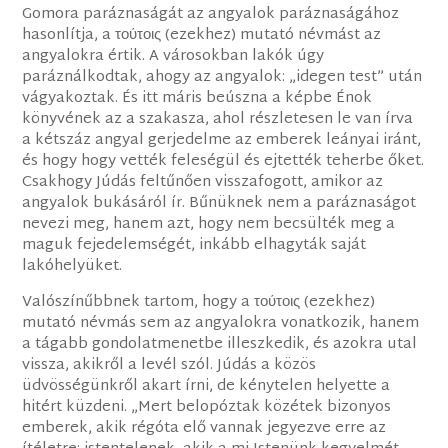
Gomora paráznaságát az angyalok paráznaságához
hasonlítja, a τούτοις (ezekhez) mutató névmást az
angyalokra értik. A városokban lakók úgy
paráználkodtak, ahogy az angyalok: „idegen test” után
vágyakoztak. És itt máris beúszna a képbe Énok
könyvének az a szakasza, ahol részletesen le van írva
a kétszáz angyal gerjedelme az emberek leányai iránt,
és hogy hogy vették feleségül és ejtették teherbe őket.
Csakhogy Júdás feltűnően visszafogott, amikor az
angyalok bukásáról ír. Bűnüknek nem a paráznaságot
nevezi meg, hanem azt, hogy nem becsülték meg a
maguk fejedelemségét, inkább elhagyták saját
lakóhelyüket.
Valószínűbbnek tartom, hogy a τούτοις (ezekhez)
mutató névmás sem az angyalokra vonatkozik, hanem
a tágabb gondolatmenetbe illeszkedik, és azokra utal
vissza, akikről a levél szól. Júdás a közös
üdvösségünkről akart írni, de kénytelen helyette a
hitért küzdeni. „Mert belopóztak közétek bizonyos
emberek, akik régóta elő vannak jegyezve erre az