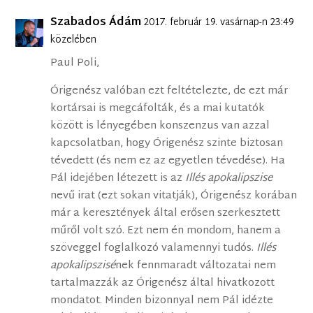
Szabados Ádám
2017. február 19. vasárnap-n 23:49
közelében
Paul Poli,
Órigenész valóban ezt feltételezte, de ezt már
kortársai is megcáfolták, és a mai kutatók
között is lényegében konszenzus van azzal
kapcsolatban, hogy Órigenész szinte biztosan
tévedett (és nem ez az egyetlen tévedése). Ha
Pál idejében létezett is az
Illés apokalipszise
nevű irat (ezt sokan vitatják), Órigenész korában
már a keresztények által erősen szerkesztett
műről volt szó. Ezt nem én mondom, hanem a
szöveggel foglalkozó valamennyi tudós.
Illés
apokalipszisé
nek fennmaradt változatai nem
tartalmazzák az Órigenész által hivatkozott
mondatot. Minden bizonnyal nem Pál idézte