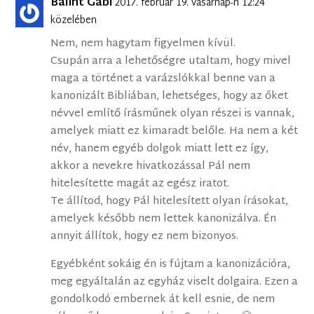
Bálint Gabi
2017. február 19. vasárnap-n 12:24
közelében
Nem, nem hagytam figyelmen kívül.
Csupán arra a lehetőségre utaltam, hogy mivel
maga a történet a varázslókkal benne van a
kanonizált Bibliában, lehetséges, hogy az őket
névvel említő írásműnek olyan részei is vannak,
amelyek miatt ez kimaradt belőle. Ha nem a két
név, hanem egyéb dolgok miatt lett ez így,
akkor a nevekre hivatkozással Pál nem
hitelesítette magát az egész iratot.
Te állítod, hogy Pál hitelesített olyan írásokat,
amelyek később nem lettek kanonizálva. Én
annyit állítok, hogy ez nem bizonyos.
Egyébként sokáig én is fújtam a kanonizációra,
meg egyáltalán az egyház viselt dolgaira. Ezen a
gondolkodó embernek át kell esnie, de nem