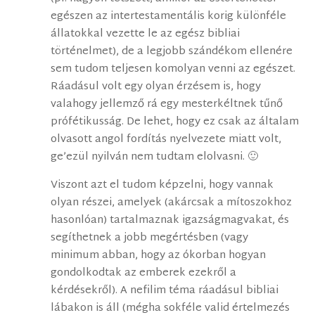
egészen az intertestamentális korig különféle
állatokkal vezette le az egész bibliai
történelmet), de a legjobb szándékom ellenére
sem tudom teljesen komolyan venni az egészet.
Ráadásul volt egy olyan érzésem is, hogy
valahogy jellemző rá egy mesterkéltnek tűnő
prófétikusság. De lehet, hogy ez csak az általam
olvasott angol fordítás nyelvezete miatt volt,
ge’ezül nyilván nem tudtam elolvasni. 🙂
Viszont azt el tudom képzelni, hogy vannak
olyan részei, amelyek (akárcsak a mítoszokhoz
hasonlóan) tartalmaznak igazságmagvakat, és
segíthetnek a jobb megértésben (vagy
minimum abban, hogy az ókorban hogyan
gondolkodtak az emberek ezekről a
kérdésekről). A nefilim téma ráadásul bibliai
lábakon is áll (mégha sokféle valid értelmezés