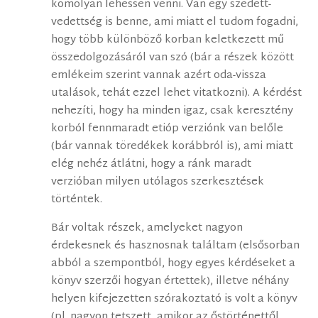
komolyan lehessen venni. Van egy szedett-
vedettség is benne, ami miatt el tudom fogadni,
hogy több különböző korban keletkezett mű
összedolgozásáról van szó (bár a részek között
emlékeim szerint vannak azért oda-vissza
utalások, tehát ezzel lehet vitatkozni). A kérdést
nehezíti, hogy ha minden igaz, csak keresztény
korból fennmaradt etióp verziónk van belőle
(bár vannak töredékek korábbról is), ami miatt
elég nehéz átlátni, hogy a ránk maradt
verzióban milyen utólagos szerkesztések
történtek.
Bár voltak részek, amelyeket nagyon
érdekesnek és hasznosnak találtam (elsősorban
abból a szempontból, hogy egyes kérdéseket a
könyv szerzői hogyan értettek), illetve néhány
helyen kifejezetten szórakoztató is volt a könyv
(pl. nagyon tetszett, amikor az őstörténettől