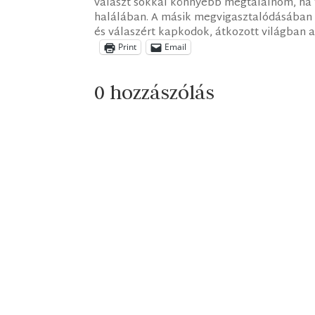
választ sokkal könnyebb megtalálnom, ha t
halálában. A másik megvigasztalódásában v
és válaszért kapkodok, átkozott világban a
Print
Email
0 hozzászólás