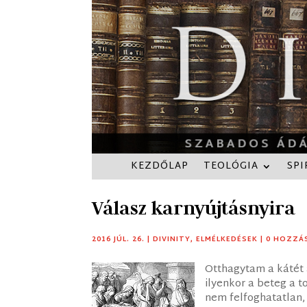
KEZDŐLAP
TEOLÓGIA
SPI
Válasz karnyújtásnyira
2016 JÚL. 26.
|
DIVINITY
,
ELMÉLKEDÉSEK
|
0 HOZZÁ
Otthagytam a kátét a
ilyenkor a beteg a 
nem felfoghatatlan,