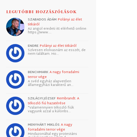
LEGUTÓBBI HOZZÁSZÓLÁSOK
SZABADOS ÁDÁM
Polányi az élet
titkáról
Az angol eredeti itt elérhető online:
https://www.…
ENDRE
Polányi az élet titkáról
Szívesen elolvasnám az esszét, de
nem találtam. Ho…
BENCHMARK
A nagy forradalmi
terror vége
A svéd egyház alapvetően
államegyházi karakterű an…
SZILÁGYI JÓZSEF
Rembrandt: A
tékozló fiú hazatérése
"Valamennyien tékozló fiúk
vagyunk azzal a különbs…
MENYHÁRT MIKLÓS
A nagy
forradalmi terror vége
Mindazonáltal egy protestáns