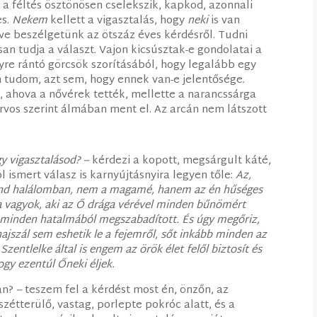
 a féltés ösztönösen cselekszik, kapkod, azonnali
es.
Nekem
kellett a vigasztalás, hogy
neki
is van
éve beszélgetünk az ötszáz éves kérdésről. Tudni
an tudja a választ. Vajon kicsúsztak-e gondolatai a
lyre rántó görcsök szorításából, hogy legalább egy
 tudom, azt sem, hogy ennek van-e jelentősége.
, ahova a nővérek tették, mellette a narancssárga
rvos szerint álmában ment el. Az arcán nem látszott
y vigasztalásod? –
kérdezi a kopott, megsárgult káté,
l ismert válasz is karnyújtásnyira legyen tőle:
Az,
mind halálomban, nem a magamé, hanem az én hűséges
a vagyok, aki az Ő drága vérével minden bűnömért
k minden hatalmából megszabadított. És úgy megőriz,
jszál sem eshetik le a fejemről, sőt inkább minden az
zentlelke által is engem az örök élet felől biztosít és
ogy ezentúl Őneki éljek.
an?
–
teszem fel a kérdést most én, önzőn, az
zétterülő, vastag, porlepte pokróc alatt, és a