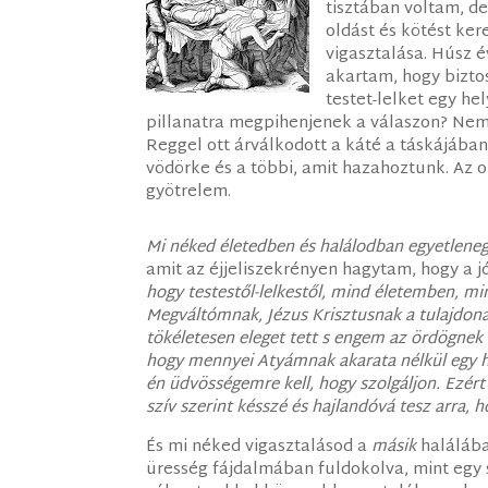
tisztában voltam, de
oldást és kötést ker
vigasztalása. Húsz 
akartam, hogy biztos
testet-lelket egy he
pillanatra megpihenjenek a válaszon? Nem
Reggel ott árválkodott a káté a táskájában
vödörke és a többi, amit hazahoztunk. Az o
gyötrelem.
Mi néked életedben és halálodban egyetleneg
amit az éjjeliszekrényen hagytam, hogy a jó
hogy testestől-lelkestől, mind életemben, 
Megváltómnak, Jézus Krisztusnak a tulajdon
tökéletesen eleget tett s engem az ördögne
hogy mennyei Atyámnak akarata nélkül egy ha
én üdvösségemre kell, hogy szolgáljon. Ezért S
szív szerint késszé és hajlandóvá tesz arra, h
És mi néked vigasztalásod a
másik
haláláb
üresség fájdalmában fuldokolva, mint egy s