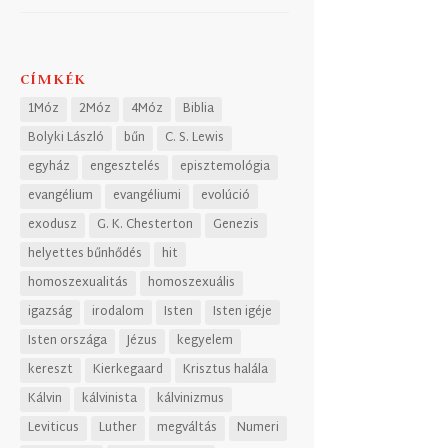
CÍMKÉK
1Móz
2Móz
4Móz
Biblia
Bolyki László
bűn
C. S. Lewis
egyház
engesztelés
episztemológia
evangélium
evangéliumi
evolúció
exodusz
G. K. Chesterton
Genezis
helyettes bűnhődés
hit
homoszexualitás
homoszexuális
igazság
irodalom
Isten
Isten igéje
Isten országa
Jézus
kegyelem
kereszt
Kierkegaard
Krisztus halála
Kálvin
kálvinista
kálvinizmus
Leviticus
Luther
megváltás
Numeri