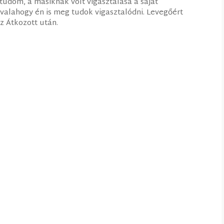
udom, a másiknak volt vigasztalása a saját
alahogy én is meg tudok vigasztalódni. Levegőért
z Átkozott után.