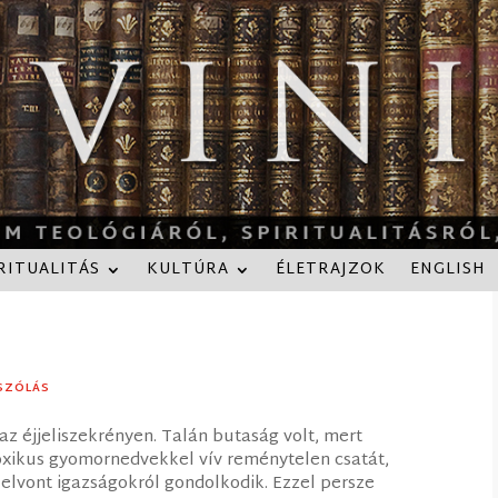
RITUALITÁS
KULTÚRA
ÉLETRAJZOK
ENGLISH
SZÓLÁS
z éjjeliszekrényen. Talán butaság volt, mert
toxikus gyomornedvekkel vív reménytelen csatát,
 elvont igazságokról gondolkodik. Ezzel persze