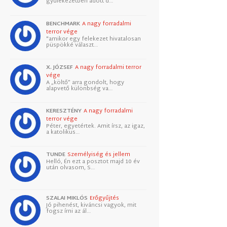
gyülekezetben adott d…
BENCHMARK
A nagy forradalmi
terror vége
"amikor egy felekezet hivatalosan
püspökké választ…
X. JÓZSEF
A nagy forradalmi terror
vége
A „költő” arra gondolt, hogy
alapvető különbség va…
KERESZTÉNY
A nagy forradalmi
terror vége
Péter, egyetértek. Amit írsz, az igaz,
a katolikus…
TUNDE
Személyiség és jellem
Helló, Én ezt a posztot majd 10 év
után olvasom, S…
SZALAI MIKLÓS
Erőgyűjtés
Jó pihenést, kiváncsi vagyok, mit
fogsz írni az ál…