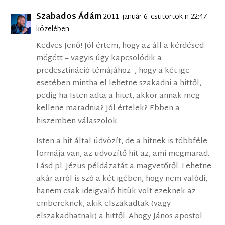
Szabados Ádám
2011. január 6. csütörtök-n 22:47
közelében
Kedves Jenő! Jól értem, hogy az áll a kérdésed
mögött – vagyis úgy kapcsolódik a
predesztináció témájához -, hogy a két ige
esetében mintha el lehetne szakadni a hittől,
pedig ha Isten adta a hitet, akkor annak meg
kellene maradnia? Jól értelek? Ebben a
hiszemben válaszolok.
Isten a hit által üdvözít, de a hitnek is többféle
formája van, az üdvözítő hit az, ami megmarad.
Lásd pl. Jézus példázatát a magvetőről. Lehetne
akár arról is szó a két igében, hogy nem valódi,
hanem csak ideigvaló hitük volt ezeknek az
embereknek, akik elszakadtak (vagy
elszakadhatnak) a hittől. Ahogy János apostol