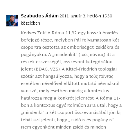
Szabados Ádám
2011. január 3. hétfő-n 15:30
közelében
Kedves Zoli! A Róma 11,32 egy hosszú érvelés
befejező része, melyben Pál folyamatosan két
csoportra osztotta az emberiséget: zsidókra és
pogányokra. A „mindenkit” (τοὺς πάντας) itt a
részek összességét, összevont kategóriákat
jelent (BDAG, VZS). A Kittel-Friedrich teológiai
szótár azt hangsúlyozza, hogy a τοὺς πάντας
esetében névelővel ellátott mutató névmásról
van szó, mely esetben mindig a kontextus
határozza meg a konkrét jelentést. A Róma 11-
ben a kontextus egyértelműen arra utal, hogy a
„mindenki” a két csoport összevonásából jön ki,
tehát azt jelenti, hogy „zsidó is és pogány is”.
Nem egyenként minden zsidó és minden