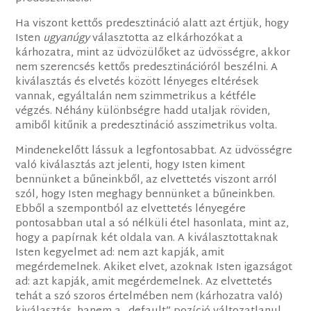
Ha viszont kettős predesztináció alatt azt értjük, hogy
Isten
ugyanúgy
választotta az elkárhozókat a
kárhozatra, mint az üdvözülőket az üdvösségre, akkor
nem szerencsés kettős predesztinációról beszélni. A
kiválasztás és elvetés között lényeges eltérések
vannak, egyáltalán nem szimmetrikus a kétféle
végzés. Néhány különbségre hadd utaljak röviden,
amiből kitűnik a predesztináció asszimetrikus volta.
Mindenekelőtt lássuk a legfontosabbat. Az üdvösségre
való kiválasztás azt jelenti, hogy Isten kiment
bennünket a bűneinkből, az elvettetés viszont arról
szól, hogy Isten meghagy bennünket a bűneinkben.
Ebből a szempontból az elvettetés lényegére
pontosabban utal a só nélküli étel hasonlata, mint az,
hogy a papírnak két oldala van. A kiválasztottaknak
Isten kegyelmet ad: nem azt kapják, amit
megérdemelnek. Akiket elvet, azoknak Isten igazságot
ad: azt kapják, amit megérdemelnek. Az elvettetés
tehát a szó szoros értelmében nem (kárhozatra való)