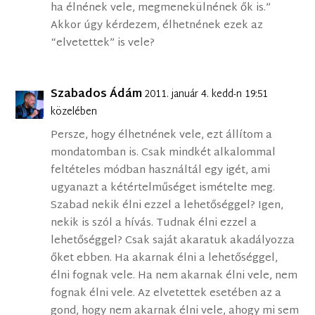
ha élnének vele, megmenekülnének ők is.”
Akkor úgy kérdezem, élhetnének ezek az
“elvetettek” is vele?
Szabados Ádám
2011. január 4. kedd-n 19:51
közelében
Persze, hogy élhetnének vele, ezt állítom a
mondatomban is. Csak mindkét alkalommal
feltételes módban használtál egy igét, ami
ugyanazt a kétértelműséget ismételte meg.
Szabad nekik élni ezzel a lehetőséggel? Igen,
nekik is szól a hívás. Tudnak élni ezzel a
lehetőséggel? Csak saját akaratuk akadályozza
őket ebben. Ha akarnak élni a lehetőséggel,
élni fognak vele. Ha nem akarnak élni vele, nem
fognak élni vele. Az elvetettek esetében az a
gond, hogy nem akarnak élni vele, ahogy mi sem