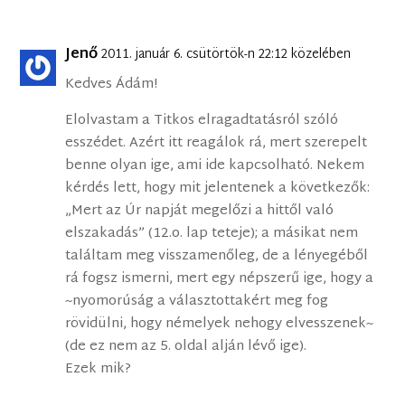
Jenő
2011. január 6. csütörtök-n 22:12 közelében
Kedves Ádám!
Elolvastam a Titkos elragadtatásról szóló
esszédet. Azért itt reagálok rá, mert szerepelt
benne olyan ige, ami ide kapcsolható. Nekem
kérdés lett, hogy mit jelentenek a következők:
„Mert az Úr napját megelőzi a hittől való
elszakadás” (12.o. lap teteje); a másikat nem
találtam meg visszamenőleg, de a lényegéből
rá fogsz ismerni, mert egy népszerű ige, hogy a
~nyomorúság a választottakért meg fog
rövidülni, hogy némelyek nehogy elvesszenek~
(de ez nem az 5. oldal alján lévő ige).
Ezek mik?