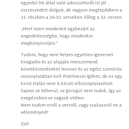
egyedül hit által való üdvözülésről írt jól
összeszedett dolgait, de nagyon meglepődtem a
11. részben a 26-32. verseken. Főleg a 32. versen.
„Mert Isten mindenkit egybezárt az
engedetlenségbe, hogy mindenkin
megkönyörüljön.”
Tudom, hogy nem helyes egyetlen igeverset
kiragadni és az alapján messzemenő
következtetéseket levonni és az egész szentírás
viszonylatában kell értelmezni igéket, de ez egy
kicsit (talán nem is kicsit) elbizonytalanított.
Sajnos se héberül, se görögül nem tudok, így az
exegézisben se vagyok otthon.
Nem tudom erről a versről, vagy szakaszról mi a
véleményed?
Zoli