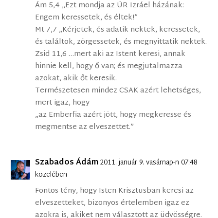
Ám 5,4 „Ezt mondja az ÚR Izráel házának:
Engem keressetek, és éltek!”
Mt 7,7 „Kérjetek, és adatik nektek, keressetek,
és találtok, zörgessetek, és megnyittatik nektek.
Zsid 11,6 …mert aki az Istent keresi, annak
hinnie kell, hogy ő van; és megjutalmazza
azokat, akik őt keresik.
Természetesen mindez CSAK azért lehetséges,
mert igaz, hogy
„az Emberfia azért jött, hogy megkeresse és
megmentse az elveszettet.”
Szabados Ádám
2011. január 9. vasárnap-n 07:48
közelében
Fontos tény, hogy Isten Krisztusban keresi az
elveszetteket, bizonyos értelemben igaz ez
azokra is, akiket nem választott az üdvösségre.