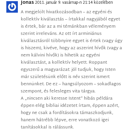
Jonas
2011. január 9. vasárnap-n 21:14 közelében
A megjelölt hivatkozásodban – az egyéni és
kollektív kiválasztás – írtakkal nagyjából egyet
is értek, bár az a mi témánkban véleményem
szerint irreleváns. Az ott írt arminiánus
kiválasztásról többnyire egyet is értek (vagy úgy
is hiszem), kivéve, hogy az aszerint hívők (vagy a
nem kálvini hívők) is hihetik az egyéni
kiválasztást, a kollektív helyett. Roppant
egyszerű a magyarázat: jól tudjuk, hogy Isten
már születésünk előtt is név szerint ismert
bennünket. De ez – hangsúlyozom – sokadlagos
szempont, és felesleges vita tárgya.
A „nincsen aki keresse Istent” hibás példára
éppen elég bibliai idézetet írtam, éppen azért,
hogy ne csak a fordításokra támaszkodjunk,
hanem hátrébb lépve, erre vonatkozó igei
tanításokkal is rálássunk.