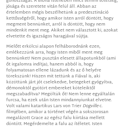
gonoszságát. A Biblia Istenében nincs semmi sötétség,
jósága és szeretete vitán felül áll. Abban az
értelemben mégis beszélhetünk a predesztináció
kettősségéről, hogy amikor Isten arról döntött, hogy
megment bennünket, arról is döntött, hogy nem
mindenkit ment meg. Akiket nem választott ki, azokat
elvetette és igazságos haragjával sújtja.
Mielőtt erkölcsi alapon felháborodnánk ezen,
emlékezzünk arra, hogy Isten miből ment meg
bennünket! Nem pusztán elesett állapotunkból (ami
őt irgalomra indítja), hanem abból is, hogy
folyamatosan ellene lázadunk és az ő helyére
törekszünk! Hiszen mit tettünk a Fiával is, aki
közöttünk járt jót cselekedve, betegeket gyógyítva,
démonoktól gyötört embereket köteleiktől
megszabadítva? Megöltük őt! Nem lenne egyáltalán
furcsa, ha ezek után Isten mindannyiunkat elvetne.
Volt valami katartikus Lars von Trier
Dogville
c.
filmjében, amikor a történet végén a sokszorosan
megalázott Grace az egész falu kiirtása mellett
döntött. Megérdemelte a falu az ítéletet. Isten