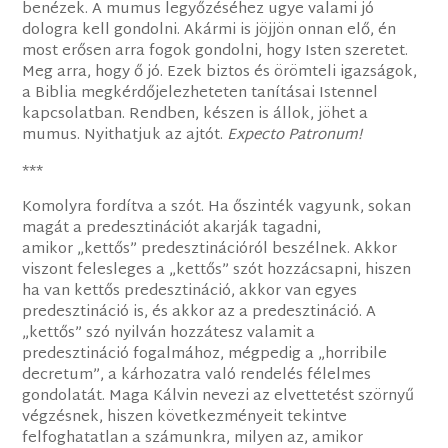
benézek. A mumus legyőzéséhez ugye valami jó
dologra kell gondolni. Akármi is jöjjön onnan elő, én
most erősen arra fogok gondolni, hogy Isten szeretet.
Meg arra, hogy ő jó. Ezek biztos és örömteli igazságok,
a Biblia megkérdőjelezheteten tanításai Istennel
kapcsolatban. Rendben, készen is állok, jöhet a
mumus. Nyithatjuk az ajtót.
Expecto Patronum!
***
Komolyra fordítva a szót. Ha őszinték vagyunk, sokan
magát a predesztinációt akarják tagadni,
amikor „kettős” predesztinációról beszélnek. Akkor
viszont felesleges a „kettős” szót hozzácsapni, hiszen
ha van kettős predesztináció, akkor van egyes
predesztináció is, és akkor az a predesztináció. A
„kettős” szó nyilván hozzátesz valamit a
predesztináció fogalmához, mégpedig a „horribile
decretum”, a kárhozatra való rendelés félelmes
gondolatát. Maga Kálvin nevezi az elvettetést szörnyű
végzésnek, hiszen következményeit tekintve
felfoghatatlan a számunkra, milyen az, amikor