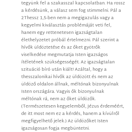
tegyünk fel a szakasszal kapcsolatban. Ha rossz
a kérdésünk, a válasz sem fog stimmelni. Pál a
2Thessz 1,5-ben nem a megigazulás vagy a
kegyelmi kiválasztás problémáját veti fel,
hanem egy rettenetesen igazságtalan
élethelyzetet próbál értelmezni. Pál szerint a
hívők üldöztetése és az őket gyötrők
viselkedése megmutatja Isten igazságos
ítéletének szükségességét. Az igazságtalan
szituáció bíró után kiált! Azáltal, hogy a
thesszalonikai hívők az üldözött és nem az
üldöző oldalon állnak, méltónak bizonyulnak
Isten országára. Vagyis ők bizonyulnak
méltónak rá, nem az őket üldözők.
(Természetesen kegyelemből, Jézus érdeméért,
de itt most nem ez a kérdés, hanem a kívülről
megfigyelhető jelek.) Az üldözőket Isten
igazságosan fogja megbüntetni.