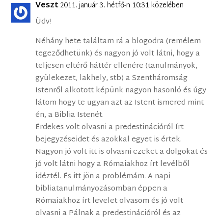
Veszt
2011. január 3. hétfő-n 10:31 közelében
Üdv!
Néhány hete találtam rá a blogodra (remélem
tegeződhetünk) és nagyon jó volt látni, hogy a
teljesen eltérő háttér ellenére (tanulmányok,
gyülekezet, lakhely, stb) a Szentháromság
Istenről alkotott képünk nagyon hasonló és úgy
látom hogy te ugyan azt az Istent ismered mint
én, a Biblia Istenét.
Érdekes volt olvasni a predestinációról írt
bejegyzéseidet és azokkal egyet is értek.
Nagyon jó volt itt is olvasni ezeket a dolgokat és
jó volt látni hogy a Rómaiakhoz írt levélből
idéztél. És itt jön a problémám. A napi
bibliatanulmányozásomban éppen a
Rómaiakhoz írt levelet olvasom és jó volt
olvasni a Pálnak a predestinációról és az