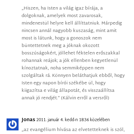
„Hiszen, ha Isten a világ igaz bírája, a
dolgoknak, amelyek most zavarosak,
mindenestül helyre kell állíttatniuk. Márpedig
nincsen annál nagyobb kuszaság, mint amit
most is látunk, hogy a gonoszok nem
büntettetnek meg a jóknak okozott
bosszúságokért, jóllehet féktelen erőszakkal
rohannak reájok; a jók ellenben kegyetlenül
kínoztatnak, noha semmiképpen nem
szolgáltak rá. Könnyen beláthatjuk ebből, hogy
Isten egy napon bírói székébe ül, hogy
kiigazítsa e világ állapotát, és visszaállítsa
annak jó rendjét.” (Kálvin erről a versről)
Jonas
2011. január 4. kedd-n 18:36 közelében
„az evangélium hívása az elvetetteknek is szól,