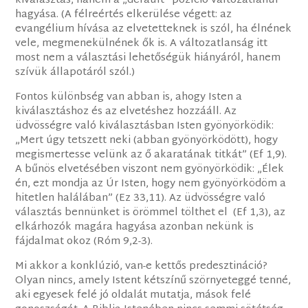
kiválasztás, hanem a „default” pozíció változatlanul
hagyása. (A félreértés elkerülése végett: az
evangélium hívása az elvetetteknek is szól, ha élnének
vele, megmenekülnének ők is. A változatlanság itt
most nem a választási lehetőségük hiányáról, hanem
szívük állapotáról szól.)
Fontos különbség van abban is, ahogy Isten a
kiválasztáshoz és az elvetéshez hozzááll. Az
üdvösségre való kiválasztásban Isten gyönyörködik:
„Mert úgy tetszett neki (abban gyönyörködött), hogy
megismertesse velünk az ő akaratának titkát” (Ef 1,9).
A bűnös elvetésében viszont nem gyönyörködik: „Élek
én, ezt mondja az Úr Isten, hogy nem gyönyörködöm a
hitetlen halálában” (Ez 33,11). Az üdvösségre való
választás bennünket is örömmel tölthet el (Ef 1,3), az
elkárhozók magára hagyása azonban nekünk is
fájdalmat okoz (Róm 9,2-3).
Mi akkor a konklúzió, van-e kettős predesztináció?
Olyan nincs, amely Istent kétszínű szörnyeteggé tenné,
aki egyesek felé jó oldalát mutatja, mások felé