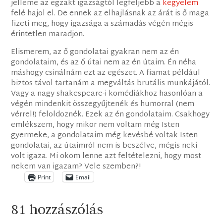
jelleme az egzakt igazságtól legfeljebb a
kegyelem
felé hajol el. De ennek az elhajlásnak az árát is ő maga
fizeti meg, hogy igazsága a számadás végén mégis
érintetlen maradjon.
Elismerem, az ő gondolatai gyakran nem az én
gondolataim, és az ő útai nem az én útaim. Én néha
máshogy csinálnám ezt az egészet. A fiamat például
biztos távol tartanám a megváltás brutális munkájától.
Vagy a nagy shakespeare-i komédiákhoz hasonlóan a
végén mindenkit összegyűjtenék és humorral (nem
vérrel!) feloldoznék. Ezek az én gondolataim. Csakhogy
emlékszem, hogy mikor nem voltam még Isten
gyermeke, a gondolataim még kevésbé voltak Isten
gondolatai, az útaimról nem is beszélve, mégis neki
volt igaza. Mi okom lenne azt feltételezni, hogy most
nekem van igazam? Vele szemben?!
Print
Email
81 hozzászólás