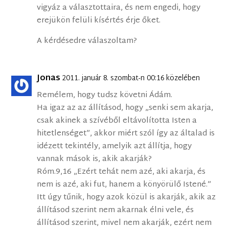
vigyáz a választottaira, és nem engedi, hogy
erejükön felüli kísértés érje őket.
A kérdésedre válaszoltam?
Jonas
2011. január 8. szombat-n 00:16 közelében
Remélem, hogy tudsz követni Ádám.
Ha igaz az az állításod, hogy „senki sem akarja,
csak akinek a szívéből eltávolította Isten a
hitetlenséget”, akkor miért szól így az általad is
idézett tekintély, amelyik azt állítja, hogy
vannak mások is, akik akarják?
Róm.9,16 „Ezért tehát nem azé, aki akarja, és
nem is azé, aki fut, hanem a könyörülő Istené.”
Itt úgy tűnik, hogy azok közül is akarják, akik az
állításod szerint nem akarnak élni vele, és
állításod szerint, mivel nem akarják, ezért nem