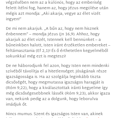
végzésében nem az a különös, hogy az emberiség
felett ítélni fog, hanem az, hogy Jézus megölése után
mégis azt mondja: „Aki akarja, vegye az élet vizét
ingyen!”
De mi nem akarjuk. „A bűn az, hogy nem hisznek
énbennem” – mondja Jézus (Jn 16,9). Ahhoz, hogy
akarjuk az élet vizét, Istennek kell bennünket – a
bűneinkben halott, Isten iránt érzéketlen embereket –
feltámasztania (Ef 2,1)! És ő érthetetlen kegyelméből
sokunkkal még ezt is megteszi!
De ne háborodjunk fel azon, hogy Isten nem mindenki
szívéből távolítja el a hitetlenséget. Jóságának része
igazságossága is. Ha az szolgálja leginkább tiszta
dicsőségét, hogy megmutassa igazságos haragját is
(Róm 9,22), hogy a kiválasztottak iránti kegyelme így
még dicsőségesebbnek lássék (Róm 9,23), akkor igaza
van, nekünk pedig az a dolgunk, hogy leborulva
imádjuk őt.
Nincs mumus. Szent és igazságos Isten van, akinek