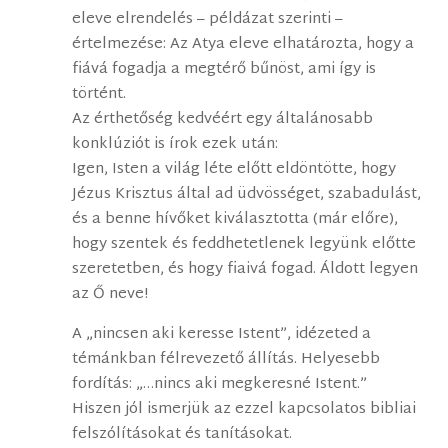
eleve elrendelés – példázat szerinti –
értelmezése: Az Atya eleve elhatározta, hogy a
fiává fogadja a megtérő bűnöst, ami így is
történt.
Az érthetőség kedvéért egy általánosabb
konklúziót is írok ezek után:
Igen, Isten a világ léte előtt eldöntötte, hogy
Jézus Krisztus által ad üdvösséget, szabadulást,
és a benne hívőket kiválasztotta (már előre),
hogy szentek és feddhetetlenek legyünk előtte
szeretetben, és hogy fiaivá fogad. Áldott legyen
az Ő neve!
A „nincsen aki keresse Istent”, idézeted a
témánkban félrevezető állítás. Helyesebb
fordítás: „…nincs aki megkeresné Istent.”
Hiszen jól ismerjük az ezzel kapcsolatos bibliai
felszólításokat és tanításokat.