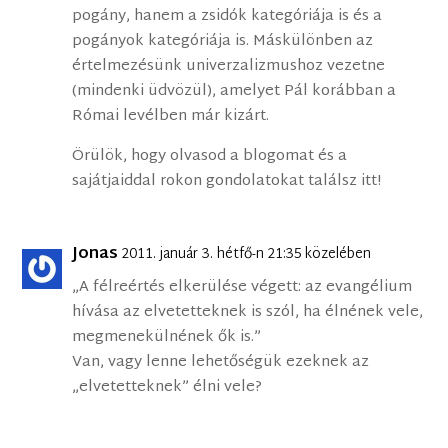
pogány, hanem a zsidók kategóriája is és a
pogányok kategóriája is. Máskülönben az
értelmezésünk univerzalizmushoz vezetne
(mindenki üdvözül), amelyet Pál korábban a
Római levélben már kizárt.
Örülök, hogy olvasod a blogomat és a
sajátjaiddal rokon gondolatokat találsz itt!
Jonas
2011. január 3. hétfő-n 21:35 közelében
„A félreértés elkerülése végett: az evangélium
hívása az elvetetteknek is szól, ha élnének vele,
megmenekülnének ők is.”
Van, vagy lenne lehetőségük ezeknek az
„elvetetteknek” élni vele?