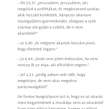
– Mt 23,37 „Jeruzsálem, Jeruzsálem, aki
megölöd a prófétákat, és megkövezed azokat,
akik hozzád küldettek, hányszor akartam
összegyűjteni gyermekeidet, ahogyan a tyúk
szárnya alá gyűjti a csibéit, de ti nem
akartátok!”
– Jn 5,40 „és mégsem akartok hozzám jönni,
hogy életetek legyen.”
– Jn 6,44 „Senki sem jöhet énhozzám, ha nem
vonzza őt az Atya, aki elküldött engem.”
– Jel 2,21 „pedig adtam neki időt, hogy
megtérjen, de nem akar megtérni
paráznaságából”
De fontos hangsúlyozni azt is, hogy ez az akarás
Isten kegyelmének a munkája: nem az akarástól