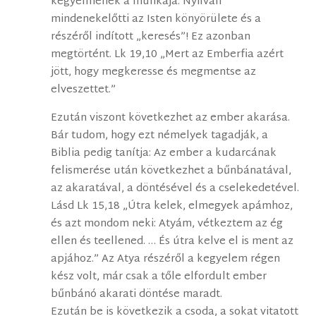
kegyelmének a munkája. Nyilván
mindenekelőtti az Isten könyörülete és a
részéről indított „keresés”! Ez azonban
megtörtént. Lk 19,10 „Mert az Emberfia azért
jött, hogy megkeresse és megmentse az
elveszettet.”
Ezután viszont következhet az ember akarása.
Bár tudom, hogy ezt némelyek tagadják, a
Biblia pedig tanítja: Az ember a kudarcának
felismerése után következhet a bűnbánatával,
az akaratával, a döntésével és a cselekedetével.
Lásd Lk 15,18 „Útra kelek, elmegyek apámhoz,
és azt mondom neki: Atyám, vétkeztem az ég
ellen és teellened. … És útra kelve el is ment az
apjához.” Az Atya részéről a kegyelem régen
kész volt, már csak a tőle elfordult ember
bűnbánó akarati döntése maradt.
Ezután be is következik a csoda, a sokat vitatott