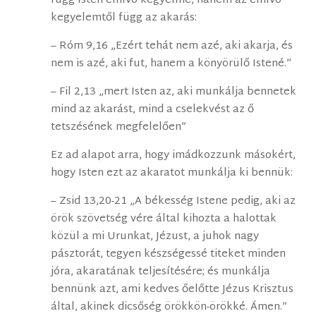
függ Isten elhívó kegyelme, hanem az elhívó
kegyelemtől függ az akarás:
– Róm 9,16 „Ezért tehát nem azé, aki akarja, és
nem is azé, aki fut, hanem a könyörülő Istené.”
– Fil 2,13 „mert Isten az, aki munkálja bennetek
mind az akarást, mind a cselekvést az ő
tetszésének megfelelően”
Ez ad alapot arra, hogy imádkozzunk másokért,
hogy Isten ezt az akaratot munkálja ki bennük:
– Zsid 13,20-21 „A békesség Istene pedig, aki az
örök szövetség vére által kihozta a halottak
közül a mi Urunkat, Jézust, a juhok nagy
pásztorát, tegyen készségessé titeket minden
jóra, akaratának teljesítésére; és munkálja
bennünk azt, ami kedves őelőtte Jézus Krisztus
által, akinek dicsőség örökkön-örökké. Ámen.”