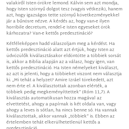
valakiről Isten örökre lemond. Kálvin sem azt mondja,
hogy Isten szörnyű dolgot tesz (vagyis vétkezik), hanem
azt, hogy igazságos tette szörnyű következményekkel
jár a bűnösre nézve. A kérdés az, hogy van-e ilyen
horribile decretum, rendel-e Isten egyeseket örök
kárhozatra? Van-e kettős predesztináció?
Kétféleképpen hadd válaszoljam meg a kérdést. Ha
kettős predesztináció alatt azt értjük, hogy Isten az
üdvözülők kiválasztásakor eldöntötte a többiek sorsát
is, akkor a Biblia alapján az a válasz, hogy igen, van
kettős predesztináció. Ha Isten némelyeket kiválaszt,
az azt is jelenti, hogy a többieket viszont nem választja
ki. „Mi tehát a helyzet? Amire Izráel törekedett, azt
nem érte el. A kiválasztottak azonban elérték, a
többiek pedig megkeményíttettek” (Róm 11,7). A
kiválasztás automatikusan hozza magával az
elvettetést, ahogy a papírnak is két oldala van, vagy
ahogy a leves is sótlan, ha nincs benne só. Ha vannak
kiválasztottak, akkor vannak „többiek” is. Ebben az
értelemben tehát elkerülhetetlenül kettős a
predesztináció.