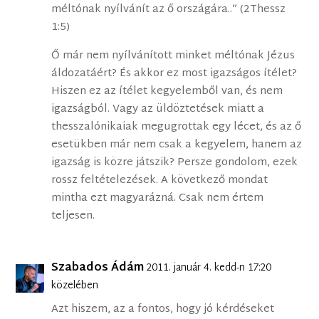
méltónak nyílvánít az ő országára..” (2Thessz
1:5)
Ő már nem nyílvánított minket méltónak Jézus
áldozatáért? És akkor ez most igazságos ítélet?
Hiszen ez az ítélet kegyelemből van, és nem
igazságból. Vagy az üldöztetések miatt a
thesszalónikaiak megugrottak egy lécet, és az ő
esetükben már nem csak a kegyelem, hanem az
igazság is közre játszik? Persze gondolom, ezek
rossz feltételezések. A következő mondat
mintha ezt magyarázná. Csak nem értem
teljesen.
Szabados Ádám
2011. január 4. kedd-n 17:20
közelében
Azt hiszem, az a fontos, hogy jó kérdéseket