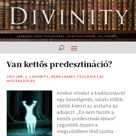
Van kettős predesztináció?
2011 JAN. 3.
|
DIVINITY
,
RENDSZERES TEOLÓGIA
|
81
HOZZÁSZÓLÁS
Amikor elindul a kiválasztásról
egy beszélgetés, valaki előbb-
utóbb kiteszi az asztalra az
aduászt: „Én nem hiszek a
kettős predesztinációban!”
Legutóbb éppen a
megszűnőben lévő [azóta