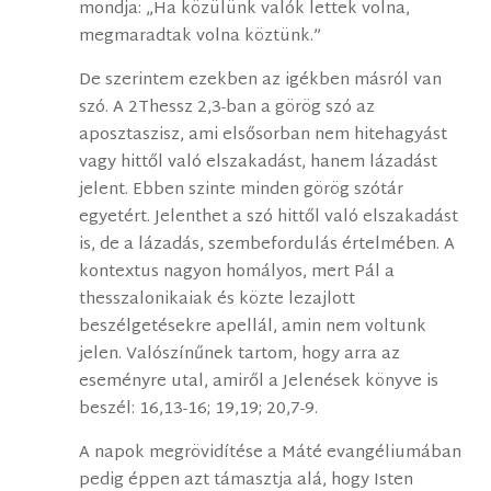
mondja: „Ha közülünk valók lettek volna,
megmaradtak volna köztünk.”
De szerintem ezekben az igékben másról van
szó. A 2Thessz 2,3-ban a görög szó az
aposztaszisz, ami elsősorban nem hitehagyást
vagy hittől való elszakadást, hanem lázadást
jelent. Ebben szinte minden görög szótár
egyetért. Jelenthet a szó hittől való elszakadást
is, de a lázadás, szembefordulás értelmében. A
kontextus nagyon homályos, mert Pál a
thesszalonikaiak és közte lezajlott
beszélgetésekre apellál, amin nem voltunk
jelen. Valószínűnek tartom, hogy arra az
eseményre utal, amiről a Jelenések könyve is
beszél: 16,13-16; 19,19; 20,7-9.
A napok megrövidítése a Máté evangéliumában
pedig éppen azt támasztja alá, hogy Isten