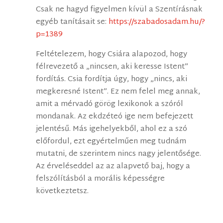
Csak ne hagyd figyelmen kívül a Szentírásnak
egyéb tanításait se:
https://szabadosadam.hu/?
p=1389
Feltételezem, hogy Csiára alapozod, hogy
félrevezető a „nincsen, aki keresse Istent”
fordítás. Csia fordítja úgy, hogy „nincs, aki
megkeresné Istent”. Ez nem felel meg annak,
amit a mérvadó görög lexikonok a szóról
mondanak. Az ekdzéteó ige nem befejezett
jelentésű. Más igehelyekből, ahol ez a szó
előfordul, ezt egyértelműen meg tudnám
mutatni, de szerintem nincs nagy jelentősége.
Az érveléseddel az az alapvető baj, hogy a
felszólításból a morális képességre
következtetsz.