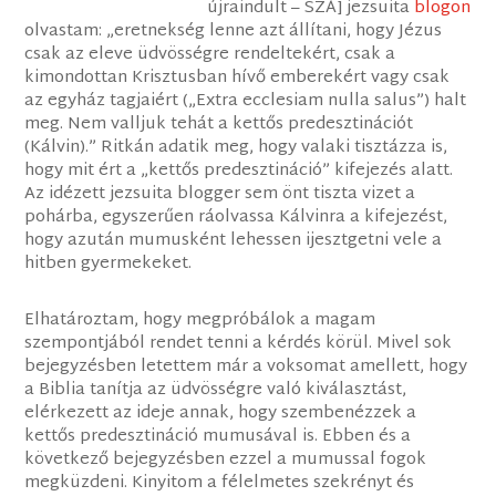
újraindult – SZÁ] jezsuita
blogon
olvastam: „eretnekség lenne azt állítani, hogy Jézus
csak az eleve üdvösségre rendeltekért, csak a
kimondottan Krisztusban hívő emberekért vagy csak
az egyház tagjaiért („Extra ecclesiam nulla salus”) halt
meg. Nem valljuk tehát a kettős predesztinációt
(Kálvin).” Ritkán adatik meg, hogy valaki tisztázza is,
hogy mit ért a „kettős predesztináció” kifejezés alatt.
Az idézett jezsuita blogger sem önt tiszta vizet a
pohárba, egyszerűen ráolvassa Kálvinra a kifejezést,
hogy azután mumusként lehessen ijesztgetni vele a
hitben gyermekeket.
Elhatároztam, hogy megpróbálok a magam
szempontjából rendet tenni a kérdés körül. Mivel sok
bejegyzésben letettem már a voksomat amellett, hogy
a Biblia tanítja az üdvösségre való kiválasztást,
elérkezett az ideje annak, hogy szembenézzek a
kettős predesztináció mumusával is. Ebben és a
következő bejegyzésben ezzel a mumussal fogok
megküzdeni. Kinyitom a félelmetes szekrényt és