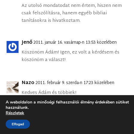
Az utolsó mondatodat nem értem, hiszen nem
csak felszólításra, hanem egyéb bibliai
tanításokra is hivatkoztam.
Jenő
2011. január 16. vasárnap-n 13:53 közelében
Köszönöm Ádám! Igen, ez volt a kérdésem és
köszönöm a választ!
Nazo
2011. február 9. szerda-n 17:23 közelében
Kedves Ádám és többiek!
Az én olvasatomban, ha létezik eleve
A weboldalon a minőségi felhasználói élmény érdekében sütiket
elvettetés, és ahogy azt meg is fogalmaztátok,
használunk.
Részletek
hogy ha élnének a kegyelemmel akkor
megmenekülnének(korlátozott megváltás
Elfogad
mellett).