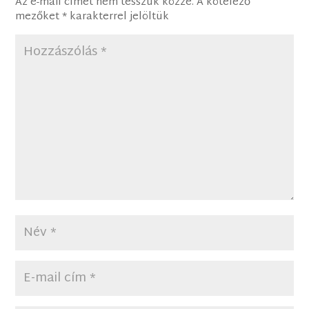
Az e-mail címet nem tesszük közzé.
A kötelező
mezőket
*
karakterrel jelöltük