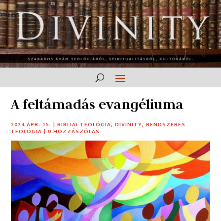
A feltámadás evangéliuma
2024 ÁPR. 15.
|
BIBLIAI TEOLÓGIA
,
DIVINITY
,
RENDSZERES
TEOLÓGIA
|
0 HOZZÁSZÓLÁS