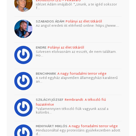
Exoduszról (21) – Felkavaró
Idézet Ádám imájából: "„Urunk, a te igéd sokszor
f…
SZABADOS ÁDÁM
Polányi az élet titkáról
Az angol eredeti itt elérhető online: https://www.…
ENDRE
Polányi az élet titkáról
Szívesen elolvasnám az esszét, de nem találtam.
Ho…
BENCHMARK
A nagy forradalmi terror vége
A svéd egyház alapvetően államegyházi karakterű
an…
SZILÁGYI JÓZSEF
Rembrandt: A tékozló fiú
hazatérése
"Valamennyien tékozló fiúk vagyunk azzal a
különbs…
MENYHÁRT MIKLÓS
A nagy forradalmi terror vége
Mindazonáltal egy protestáns gyülekezetben adott
d…