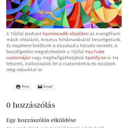
A Tűzfal podcast
harmincadik részében
az evangélium
másik oldaláról, Krisztus feltámadásáról beszélgetünk,
és majdnem belőlünk is kiszakad a húsvéti nevetés. A
beszélgetést megnézhetitek a Tűzfal
YouTube
csatornáján
vagy meghallgathatjátok
Spotify-on
is. Ha
tetszett, iratkozzatok fel a csatornánkra és osszátok
meg másokkal is!
Print
Email
0 hozzászólás
Egy hozzászólás elküldése