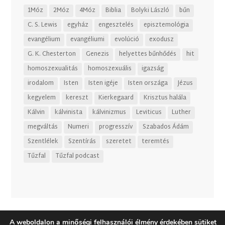
1Móz
2Móz
4Móz
Biblia
Bolyki László
bűn
C. S. Lewis
egyház
engesztelés
episztemológia
evangélium
evangéliumi
evolúció
exodusz
G. K. Chesterton
Genezis
helyettes bűnhődés
hit
homoszexualitás
homoszexuális
igazság
irodalom
Isten
Isten igéje
Isten országa
Jézus
kegyelem
kereszt
Kierkegaard
Krisztus halála
Kálvin
kálvinista
kálvinizmus
Leviticus
Luther
megváltás
Numeri
progresszív
Szabados Ádám
Szentlélek
Szentírás
szeretet
teremtés
Tűzfal
Tűzfal podcast
A weboldalon a minőségi felhasználói élmény érdekében sütiket