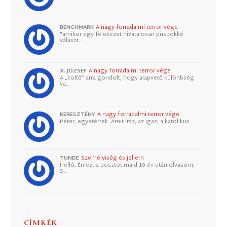
BENCHMARK
A nagy forradalmi terror vége
"amikor egy felekezet hivatalosan püspökké
választ…
X. JÓZSEF
A nagy forradalmi terror vége
A „költő” arra gondolt, hogy alapvető különbség
va…
KERESZTÉNY
A nagy forradalmi terror vége
Péter, egyetértek. Amit írsz, az igaz, a katolikus…
TUNDE
Személyiség és jellem
Helló, Én ezt a posztot majd 10 év után olvasom,
S…
CÍMKÉK