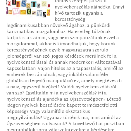
fontos szerepet játszik a
nyelvekenszólás ajándéka. Ennyi
hívő tartozik ugyanis a
kereszténység
legdinamikusabban növekvő ágához, a pünkösdi-
karizmatikus mozgalomhoz. Ha esetleg túlzónak
tartjuk is a számot, vagy nem szimpatizálunk ezzel a
mozgalommal, akkor is kimondhatjuk, hogy korunk
kereszténységének egyik magyarázatra szoruló
jelenségéről van szó. Jogos kérdések merülnek fel a
nyelvekenszólással és annak modernkori változatával
kapcsolatban. Vajon hiteles az a tapasztalás, amiről az
emberek beszámolnak, vagy inkább valamiféle
globálisan terjedő manipuláció ez, amely megtéveszti
a naiv, egyszerű hívőket? Valódi nyelvekenszólásról
van szó? Egyáltalán mi a nyelvekenszólás? Mi a
nyelvekenszólás ajándéka az Újszövetségben? Létező
idegen nyelvek beszélésére kapott természetfeletti
képesség? Vagy valamiféle eksztatikus
megnyilvánulás? Ugyanaz történik ma, mint amiről az
Újszövetségben is olvasunk? A következő hat posztban
megpróbálok sorra válaszolni ezekre a kérdésekre.