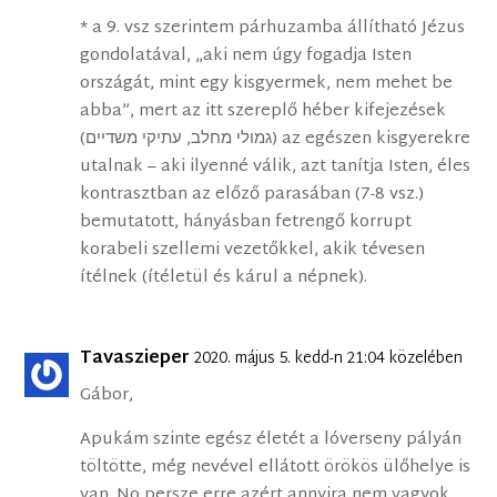
* a 9. vsz szerintem párhuzamba állítható Jézus
gondolatával, „aki nem úgy fogadja Isten
országát, mint egy kisgyermek, nem mehet be
abba”, mert az itt szereplő héber kifejezések
(גמולי מחלב, עתיקי משדיים) az egészen kisgyerekre
utalnak – aki ilyenné válik, azt tanítja Isten, éles
kontrasztban az előző parasában (7-8 vsz.)
bemutatott, hányásban fetrengő korrupt
korabeli szellemi vezetőkkel, akik tévesen
ítélnek (ítéletül és kárul a népnek).
Tavaszieper
2020. május 5. kedd-n 21:04 közelében
Gábor,
Apukám szinte egész életét a lóverseny pályán
töltötte, még nevével ellátott örökös ülőhelye is
van. No persze erre azért annyira nem vagyok