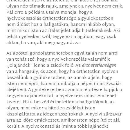
érthetetlen nyelve az ítélet jele a hitetlen zsidóknak.
Olyan nép támadt rájuk, amelynek a nyelvét nem értik.
Pál erre a példára utalva mondja, hogy a
nyelvekenszólás érthetetlensége a gyülekezetben
nem áldást hoz a hallgatókra, hanem inkább olyan,
mint mikor Isten az ítélet jelét adja hitetleneknek. Aki
tehát nyelveken szól, tegye ezt magában, vagy csak
akkor, ha van, aki megmagyarázza.
Az apostol gondolatmenetében egyáltalán nem arról
van tehát szó, hogy a nyelvekenszólás valamiféle
„jelajándék” lenne a zsidók felé. Az
érthetetlenségen
van a hangsúly, és azon, hogy ha érthetetlen nyelven
beszélünk a gyülekezetben, az annak a jele, hogy
Isten nem építi, hanem rombolja a népét (mint Ézsaiás
idejében). A gyülekezetben azonban építésre kapjuk a
kegyelmi ajándékokat, a nyelvekenszólás sem lehet
kivétel. Ha a beszéd érthetetlen a hallgatóknak, az
olyan, mint mikor a hitetlen zsidókat Isten
kiszolgáltatta az idegen asszíroknak. A nyelvi zűrzavar
arra az időre emlékeztet, amikor Isten népe ítélet alá
került. A nyelvekenszólás (mint a többi ajándék)