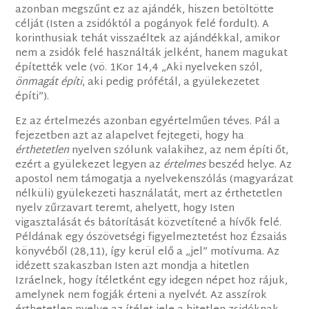
azonban megszűnt ez az ajándék, hiszen betöltötte
célját (Isten a zsidóktól a pogányok felé fordult). A
korinthusiak tehát visszaéltek az ajándékkal, amikor
nem a zsidók felé használták jelként, hanem magukat
építették vele (vö. 1Kor 14,4 „Aki nyelveken szól,
önmagát építi
, aki pedig prófétál, a gyülekezetet
építi”).
Ez az értelmezés azonban egyértelműen téves. Pál a
fejezetben azt az alapelvet fejtegeti, hogy ha
érthetetlen
nyelven szólunk valakihez, az nem építi őt,
ezért a gyülekezet legyen az
értelmes
beszéd helye. Az
apostol nem támogatja a nyelvekenszólás (magyarázat
nélküli) gyülekezeti használatát, mert az érthetetlen
nyelv zűrzavart teremt, ahelyett, hogy Isten
vigasztalását és bátorítását közvetítené a hívők felé.
Példának egy ószövetségi figyelmeztetést hoz Ézsaiás
könyvéből (28,11), így kerül elő a „jel” motívuma. Az
idézett szakaszban Isten azt mondja a hitetlen
Izráelnek, hogy ítéletként egy idegen népet hoz rájuk,
amelynek nem fogják érteni a nyelvét. Az asszírok