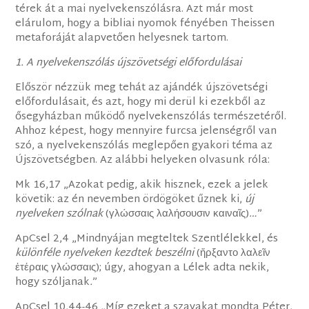
térek át a mai nyelvekenszólásra. Azt már most
elárulom, hogy a bibliai nyomok fényében Theissen
metaforáját alapvetően helyesnek tartom.
1. A nyelvekenszólás újszövetségi előfordulásai
Először nézzük meg tehát az ajándék újszövetségi
előfordulásait, és azt, hogy mi derül ki ezekből az
ősegyházban működő nyelvekenszólás természetéről.
Ahhoz képest, hogy mennyire furcsa jelenségről van
szó, a nyelvekenszólás meglepően gyakori téma az
Újszövetségben. Az alábbi helyeken olvasunk róla:
Mk 16,17 „Azokat pedig, akik hisznek, ezek a jelek
követik: az én nevemben ördögöket űznek ki,
új
nyelveken szólnak
(γλώσσαις λαλήσουσιν καιναῖς)
…
”
ApCsel 2,4 „Mindnyájan megteltek Szentlélekkel, és
különféle nyelveken kezdtek beszélni
(ἤρξαντο λαλεῖν
ἑτέραις γλώσσαις); úgy, ahogyan a Lélek adta nekik,
hogy szóljanak
.
”
ApCsel 10,44-46 „Míg ezeket a szavakat mondta Péter,