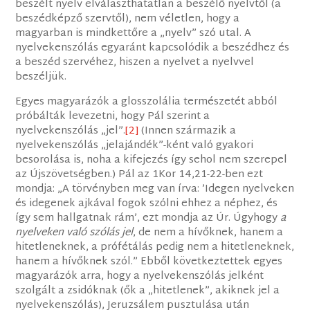
beszélt nyelv elválaszthatatlan a beszélő nyelvtől (a
beszédképző szervtől), nem véletlen, hogy a
magyarban is mindkettőre a „nyelv” szó utal. A
nyelvekenszólás egyaránt kapcsolódik a beszédhez és
a beszéd szervéhez, hiszen a nyelvet a nyelvvel
beszéljük.
Egyes magyarázók a glosszolália természetét abból
próbálták levezetni, hogy Pál szerint a
nyelvekenszólás „jel”.
[2]
(Innen származik a
nyelvekenszólás „jelajándék”-ként való gyakori
besorolása is, noha a kifejezés így sehol nem szerepel
az Újszövetségben.) Pál az 1Kor 14,21-22-ben ezt
mondja: „A törvényben meg van írva: ’Idegen nyelveken
és idegenek ajkával fogok szólni ehhez a néphez, és
így sem hallgatnak rám’, ezt mondja az Úr. Úgyhogy
a
nyelveken való szólás jel
, de nem a hívőknek, hanem a
hitetleneknek, a prófétálás pedig nem a hitetleneknek,
hanem a hívőknek szól.” Ebből következtettek egyes
magyarázók arra, hogy a nyelvekenszólás jelként
szolgált a zsidóknak (ők a „hitetlenek”, akiknek jel a
nyelvekenszólás), Jeruzsálem pusztulása után