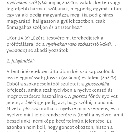
nyelveken szól
(γλώσσῃ τις λαλεῖ) is valaki, ketten vagy
legfeljebb hárman szóljanak, mégpedig egymás után;
egy valaki pedig magyarázza meg. Ha pedig nincs
magyarázó, hallgasson a gyülekezetben, csak
önmagához szóljon és az Istenhez.”
1Kor 14,39 „Ezért, testvéreim, törekedjetek a
prófétálásra, de a
nyelveken való szólást
(τὸ λαλεῖν…
γλώσσαις) se akadályozzátok
.
”
2. Jelajándék?
A fenti idézetekben általában két szó kapcsolódik
össze egymással: glossza (γλώσσα) és lalein (λαλεῖν).
Ebből a szókapcsolatból született a
glosszolália
kifejezés, amit a szaknyelvben a nyelvekenszólás
megnevezésére használnak. A
glossza
főnév nyelvet
jelent, a
lalein
ige pedig azt, hogy szólni, mondani.
Mivel a
glossza
utalhat a nyelvre mint szervre is, és a
nyelvre mint jelek rendszerére is (tehát a nyelvre, amit
beszélünk), némiképp kétértelmű a jelentése. Ez
azonban nem kell, hogy gondot okozzon, hiszen a