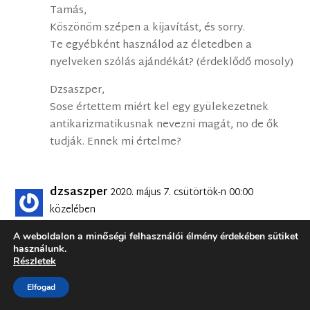
Tamás,
Köszönöm szépen a kijavítást, és sorry.
Te egyébként használod az életedben a
nyelveken szólás ajándékát? (érdeklődő mosoly)
Dzsaszper,
Sose értettem miért kel egy gyülekezetnek
antikarizmatikusnak nevezni magát, no de ők
tudják. Ennek mi értelme?
dzsaszper
2020. május 7. csütörtök-n 00:00
közelében
Kedves Tavaszieper,
A weboldalon a minőségi felhasználói élmény érdekében sütiket
használunk.
A BSZ nem gyülekezetekből áll, így formálisan
Részletek
megbukik a megfogalmazásod… Egy
Elfogad
lelkészekből és gyülekezeti tagokból álló