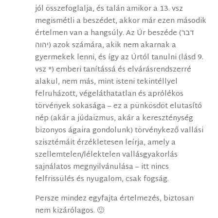
jól összefoglalja, és talán amikor a 13. vsz
megismétli a beszédet, akkor már ezen második
értelmen van a hangsúly. Az Úr beszéde (דבר
יהוה) azok számára, akik nem akarnak a
gyermekek lenni, és így az Úrtól tanulni (lásd 9.
vsz *) emberi tanítássá és elvárásrendszerré
alakul, nem más, mint isteni tekintéllyel
felruházott, végeláthatatlan és aprólékos
törvények sokasága – ez a pünkösdöt elutasító
nép (akár a júdaizmus, akár a kereszténység
bizonyos ágaira gondolunk) törvénykező vallási
szisztémáit érzékletesen leírja, amely a
szellemtelen/lélektelen vallásgyakorlás
sajnálatos megnyilvánulása – itt nincs
felfrissülés és nyugalom, csak fogság.
Persze mindez egyfajta értelmezés, biztosan
nem kizárólagos. 🙂