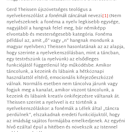
Gerd Theissen újszövetséges teológus a
nyelvekenszólást
a fonémák táncának
nevezi.
[1]
(Nem
nyelvészeknek: a fonéma a nyelv legkisebb egysége,
nagyjából a hangnak felel meg, bár némiképp
elvontabb és mesterségesebb kategória. Fonéma
például az, amit „ő” vagy „n” hangnak mondunk a
magyar nyelvben.) Theissen hasonlatának az az alapja,
hogy szerinte a nyelvekenszólásban, mint a táncban,
egy testrészünk (a nyelvünk) az elsődleges
funkciójától függetlenül lép működésbe. Amikor
táncolunk, a kezeink és lábaink a hétköznapi
használattól eltérő, emocionális kifejezőeszközzé
válnak. Normális esetben nem táncolva járunk vagy
fogjuk meg a kanalat, amikor viszont táncolunk, a
kezeink és lábaink kreatív önkifejezésre váltanak át.
Theissen szerint a nyelvvel is ez történik a
nyelvekenszóláskor: a fonémák a Lélek által „táncra
perdülnek”, elszakadnak eredeti funkciójuktól, hogy
az imádság sajátos formájába emelkedjenek. Az egyéni
hívő ezáltal épül a hitében és növekszik az Istennel