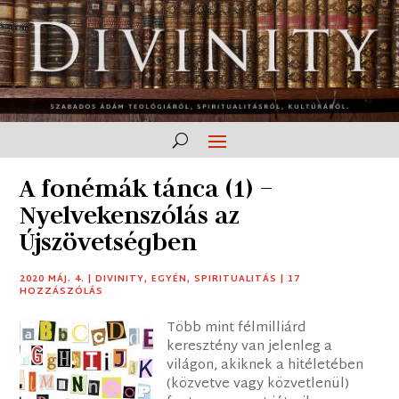
A fonémák tánca (1) –
Nyelvekenszólás az
Újszövetségben
2020 MÁJ. 4.
|
DIVINITY
,
EGYÉN
,
SPIRITUALITÁS
|
17
HOZZÁSZÓLÁS
Több mint félmilliárd
keresztény van jelenleg a
világon, akiknek a hitéletében
(közvetve vagy közvetlenül)