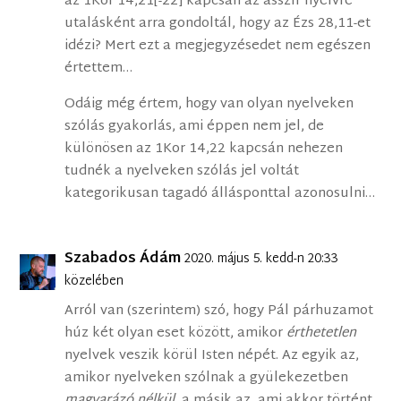
az 1Kor 14,21[-22] kapcsán az asszír nyelvre
utalásként arra gondoltál, hogy az Ézs 28,11-et
idézi? Mert ezt a megjegyzésedet nem egészen
értettem…
Odáig még értem, hogy van olyan nyelveken
szólás gyakorlás, ami éppen nem jel, de
különösen az 1Kor 14,22 kapcsán nehezen
tudnék a nyelveken szólás jel voltát
kategorikusan tagadó állásponttal azonosulni…
Szabados Ádám
2020. május 5. kedd-n 20:33
közelében
Arról van (szerintem) szó, hogy Pál párhuzamot
húz két olyan eset között, amikor
érthetetlen
nyelvek veszik körül Isten népét. Az egyik az,
amikor nyelveken szólnak a gyülekezetben
magyarázó nélkül
, a másik az, ami akkor történt,