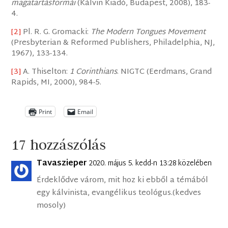
magatartásformái
(Kálvin Kiadó, Budapest, 2008), 183-
4.
[2]
Pl. R. G. Gromacki:
The Modern Tongues Movement
(Presbyterian & Reformed Publishers, Philadelphia, NJ,
1967), 133-134.
[3]
A. Thiselton:
1 Corinthians
. NIGTC (Eerdmans, Grand
Rapids, MI, 2000), 984-5.
Print
Email
17 hozzászólás
Tavaszieper
2020. május 5. kedd-n 13:28 közelében
Érdeklődve várom, mit hoz ki ebből a témából
egy kálvinista, evangélikus teológus.(kedves
mosoly)