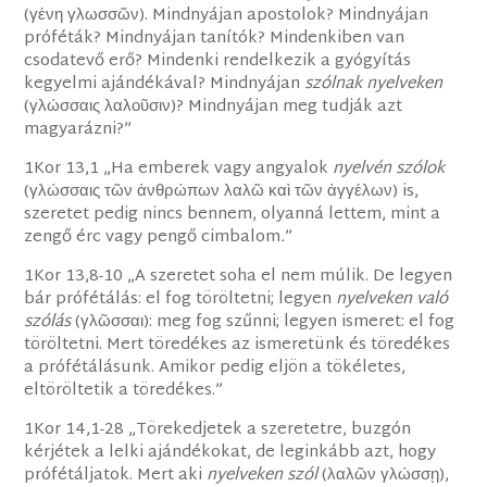
(γένη γλωσσῶν). Mindnyájan apostolok? Mindnyájan
próféták? Mindnyájan tanítók? Mindenkiben van
csodatevő erő? Mindenki rendelkezik a gyógyítás
kegyelmi ajándékával? Mindnyájan
szólnak nyelveken
(γλώσσαις λαλοῦσιν)? Mindnyájan meg tudják azt
magyarázni?”
1Kor 13,1 „Ha emberek vagy angyalok
nyelvén szólok
(γλώσσαις τῶν ἀνθρώπων λαλῶ καὶ τῶν ἀγγέλων) is,
szeretet pedig nincs bennem, olyanná lettem, mint a
zengő érc vagy pengő cimbalom
.
”
1Kor 13,8-10 „A szeretet soha el nem múlik. De legyen
bár prófétálás: el fog töröltetni; legyen
nyelveken való
szólás
(γλῶσσαι): meg fog szűnni; legyen ismeret: el fog
töröltetni. Mert töredékes az ismeretünk és töredékes
a prófétálásunk. Amikor pedig eljön a tökéletes,
eltöröltetik a töredékes.”
1Kor 14,1-28 „Törekedjetek a szeretetre, buzgón
kérjétek a lelki ajándékokat, de leginkább azt, hogy
prófétáljatok. Mert aki
nyelveken szól
(λαλῶν γλώσσῃ),