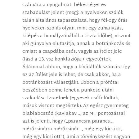
számára a nyugalmat, békességet és
szabadulást jelent (megj: a nyelveken szólók
talán általános tapasztalata, hogy fél-egy órás
nyelveken szólás olyan, mint egy zuhanyzás,
kilépés a homályzónából a tiszta időbe), viszont
aki gúnyolva elutasítja, annak a botránkozás és
emiatt a csapdába esés, vagyis az ítélet jele
(lásd a 13. vsz konklúziója + egyetértek
Ádámmal abban, hogy a kívülállók számára így
ez az ítélet jele is lehet, de csak akkor, ha a
botránkozást választják). Ebben a prófétai
beszédben benne lehet a pünkösd utáni
szakadása Izraelnek (egyesek csúfolódtak,
mások viszont megtértek). Az egész gyermeteg
blablabeszéd (kavlakav…) az MT pontozással
azt is jelenti, hogy („parancsra parancs…,
mérőzsinórra mérőzsinór…, még egy kicsi itt,
még egy kicsi ott”), ami a törvénykezést nagyon