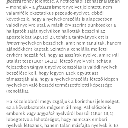
glossza
főnév jelentése. A hétköznapi szóhasználatban
– mondják – a
glossza
ismert nyelvet jelentett, nem
valamiféle eksztatikus pszeudo-nyelvet, ebből
következik, hogy a nyelvekenszólás is alapesetben
valódi nyelvre utal. A másik érv szerint pünkösdkor a
hallgatók saját nyelvükön hallották beszélni az
apostolokat (ApCsel 2), tehát a tanítványok ott is
ismert
nyelveken beszéltek, amit nem tanultak, hanem
ajándékként kaptak. Szintén a xenolália melletti
érvként hozzák fel, hogy az asszírok nyelve, amire Pál
utalást tesz (1Kor 14,21), létező nyelv volt, tehát a
fejezetben tárgyalt nyelvekenszólás is valódi nyelvek
beszélése kell, hogy legyen. Ezek együtt azt
támasztják alá, hogy a nyelvekenszólás létező idegen
nyelveken való beszéd természetfeletti képessége
(xenolália).
Ha közelebbről megvizsgáljuk a korinthusi jelenséget,
ez a következtetés mégsem áll meg. Pál először is
emberek
vagy angyalok
nyelvéről beszél (1Kor 13,1),
lebegtetve a lehetőséget, hogy nemcsak emberi
nyelvek léteznek, hanem talán másfajta nyelvek is. Ez