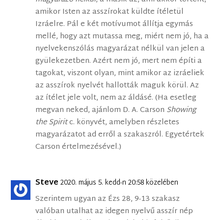
amikor Isten az asszírokat küldte ítéletül
Izráelre. Pál e két motívumot állítja egymás
mellé, hogy azt mutassa meg, miért nem jó, ha a
nyelvekenszólás magyarázat nélkül van jelen a
gyülekezetben. Azért nem jó, mert nem építi a
tagokat, viszont olyan, mint amikor az izráeliek
az asszírok nyelvét hallották maguk körül. Az
az ítélet jele volt, nem az áldásé. (Ha esetleg
megvan neked, ajánlom D. A. Carson
Showing
the Spirit
c. könyvét, amelyben részletes
magyarázatot ad erről a szakaszról. Egyetértek
Carson értelmezésével.)
Steve
2020. május 5. kedd-n 20:58 közelében
Szerintem ugyan az Ézs 28, 9-13 szakasz
valóban utalhat az idegen nyelvű asszír nép