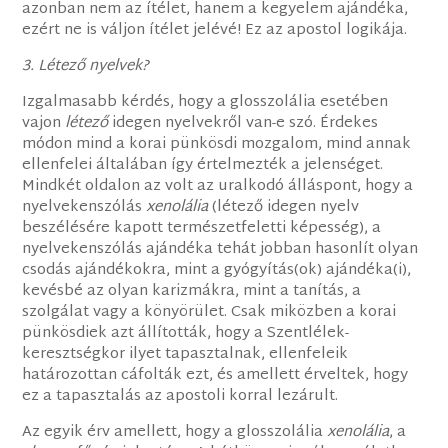
azonban nem az ítélet, hanem a kegyelem ajándéka,
ezért ne is váljon ítélet jelévé! Ez az apostol logikája.
3. Létező nyelvek?
Izgalmasabb kérdés, hogy a glosszolália esetében
vajon
létező
idegen nyelvekről van-e szó. Érdekes
módon mind a korai pünkösdi mozgalom, mind annak
ellenfelei általában így értelmezték a jelenséget.
Mindkét oldalon az volt az uralkodó álláspont, hogy a
nyelvekenszólás
xenolália
(létező idegen nyelv
beszélésére kapott természetfeletti képesség), a
nyelvekenszólás ajándéka tehát jobban hasonlít olyan
csodás ajándékokra, mint a gyógyítás(ok) ajándéka(i),
kevésbé az olyan karizmákra, mint a tanítás, a
szolgálat vagy a könyörület. Csak miközben a korai
pünkösdiek azt állították, hogy a Szentlélek-
keresztségkor ilyet tapasztalnak, ellenfeleik
határozottan cáfolták ezt, és amellett érveltek, hogy
ez a tapasztalás az apostoli korral lezárult.
Az egyik érv amellett, hogy a glosszolália
xenolália
, a