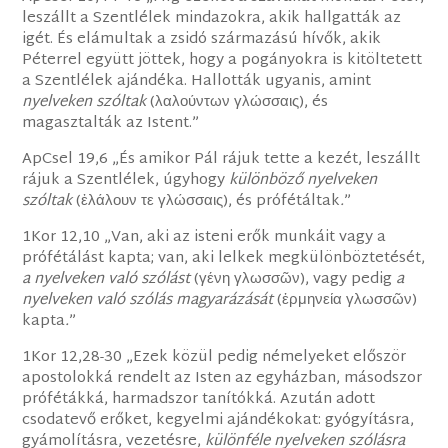
leszállt a Szentlélek mindazokra, akik hallgatták az
igét. És elámultak a zsidó származású hívők, akik
Péterrel együtt jöttek, hogy a pogányokra is kitöltetett
a Szentlélek ajándéka. Hallották ugyanis, amint
nyelveken szóltak
(λαλούντων γλώσσαις), és
magasztalták az Istent.”
ApCsel 19,6 „És amikor Pál rájuk tette a kezét, leszállt
rájuk a Szentlélek, úgyhogy
különböző nyelveken
szóltak
(ἐλάλουν τε γλώσσαις), és prófétáltak
.
”
1Kor 12,10 „Van, aki az isteni erők munkáit vagy a
prófétálást kapta; van, aki lelkek megkülönböztetését,
a nyelveken való szólást
(γένη γλωσσῶν), vagy pedig
a
nyelveken való szólás magyarázását
(ἑρμηνεία γλωσσῶν)
kapta
.
”
1Kor 12,28-30 „Ezek közül pedig némelyeket először
apostolokká rendelt az Isten az egyházban, másodszor
prófétákká, harmadszor tanítókká. Azután adott
csodatevő erőket, kegyelmi ajándékokat: gyógyításra,
gyámolításra, vezetésre,
különféle nyelveken szólásra