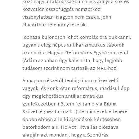
közt nagy általánosságban nincs annyira sok és
közvetlen összefüggés nemzetközi
viszonylatban. Nagyon nem csak a John
MacArthur féle irány létezik…
Idehaza különösen lehet korrelációra bukkanni,
ugyanis elég népes antikarizmatikus táborok
akadnak a Magyar Református Egyházon belül.
(Ádám azonban úgy kálvinista, hogy legjobb
tudásom szerint nem tartozik az MRE-hez).
A magam részéről teológiában műkedvelő
vagyok, és konkrétan református, ráadásul épp
egy meglehetősen antikarizmatikus
gyülekezetben nőttem fel (amely a Biblia
Szövetséghez tartozik…) de mindezek ellenére
éppen ebben a lelki ajándékok kérdésében
bátorkodom a II. Helvét Hitvallás előszava
alapján azt mondani, hogy a Szentírás