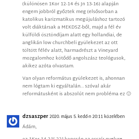
(különösen 1Kor 12-14 és Jn 13-16) alapján
engem jobbról győztek meg (elsősorban a
katolikus karizmatikus megújuláshoz tartozó
volt diáktársak a MEKDSZ-ből, majd a fél év
külföldi ösztöndíjam alatt egy hollandiai, de
anglikán low churchbeli gyülekezet az ott
töltött félév alatt, harmadrészt a Vineyard
mozgalomhoz kötődő angolszász teológusok,
akikez azóta olvastam.
Van olyan református gyülekezet is, ahonnan
nem lógtam ki egyáltalán… szóval akár
reformátusként is abszolút nem probléma ez 🙂
dzsaszper
2020. május 5. kedd-n 20:11 közelében
Ádám,