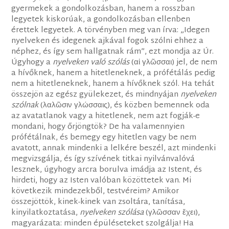
gyermekek a gondolkozásban, hanem a rosszban
legyetek kiskorúak, a gondolkozásban ellenben
érettek legyetek. A törvényben meg van írva: „Idegen
nyelveken és idegenek ajkával fogok szólni ehhez a
néphez, és így sem hallgatnak rám”, ezt mondja az Úr.
Úgyhogy a
nyelveken való szólás
(αἱ γλῶσσαι) jel, de nem
a hívőknek, hanem a hitetleneknek, a prófétálás pedig
nem a hitetleneknek, hanem a hívőknek szól. Ha tehát
összejön az egész gyülekezet, és mindnyájan
nyelveken
szólnak
(λαλῶσιν γλώσσαις), és közben bemennek oda
az avatatlanok vagy a hitetlenek, nem azt fogják-e
mondani, hogy őrjöngtök? De ha valamennyien
prófétálnak, és bemegy egy hitetlen vagy be nem
avatott, annak mindenki a lelkére beszél, azt mindenki
megvizsgálja, és így szívének titkai nyilvánvalóvá
lesznek, úgyhogy arcra borulva imádja az Istent, és
hirdeti, hogy az Isten valóban közöttetek van. Mi
következik mindezekből, testvéreim? Amikor
összejöttök, kinek-kinek van zsoltára, tanítása,
kinyilatkoztatása,
nyelveken szólása
(γλῶσσαν ἔχει),
magyarázata: minden épüléseteket szolgálja! Ha