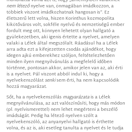
mondhatta volna azt is, hogy „amennyiben valakinek
nem létező
nyelve van, önmagában imádkozzon, a
többiek viszont imádkozhatnak hangosan is”. Ez
életszerű lett volna, hiszen Korinthus kozmopolita
kikötőváros volt, sokféle nyelvű és nemzetiségű ember
fordult meg ott, könnyen lehetett olyan hallgató a
gyülekezetben, aki igenis értette a nyelvet, amelyen
valaki a Lélek által megszólalt. Ráadásul ha a Lélek
arra adta ezt a kifejezetten csodás ajándékot, hogy
idegen ajkú emberekhez szóljon, feltételezhetően
minden ilyen megnyilvánulás a megfelelő időben
történne, pontosan akkor, amikor jelen van az, aki érti
is a nyelvet. Pál viszont abból indul ki, hogy a
nyelvekenszólást
senki
sem érti, ha nem kapcsolódik
hozzá magyarázat.
Sőt, ha a nyelvekenszólás
magyarázata
is a Lélek
megnyilvánulása, az azt valószínűsíti, hogy más módon
(pl. nyelvismerettel) nem lehet megérteni a beszélő
imádságát. Pedig ha létező nyelven szólt a
nyelvekenszóló, az anyanyelvi hallgató is érthette
volna, és az is, aki esetleg tanulta a nyelvet és le tudja