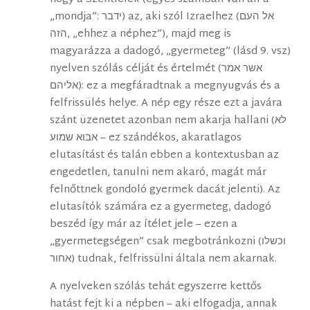
„mondja”: ידבר) az, aki szól Izraelhez (אל העם
הזה, „ehhez a néphez”), majd meg is
magyarázza a dadogó, „gyermeteg” (lásd 9. vsz)
nyelven szólás célját és értelmét (אשר אמר
אליהם): ez a megfáradtnak a megnyugvás és a
felfrissülés helye. A nép egy része ezt a javára
szánt üzenetet azonban nem akarja hallani (לא
אבוא שמוע – ez szándékos, akaratlagos
elutasítást és talán ebben a kontextusban az
engedetlen, tanulni nem akaró, magát már
felnőttnek gondoló gyermek dacát jelenti). Az
elutasítók számára ez a gyermeteg, dadogó
beszéd így már az ítélet jele – ezen a
„gyermetegségen” csak megbotránkozni (וכשלו
אחור) tudnak, felfrissülni általa nem akarnak.
A nyelveken szólás tehát egyszerre kettős
hatást fejt ki a népben – aki elfogadja, annak