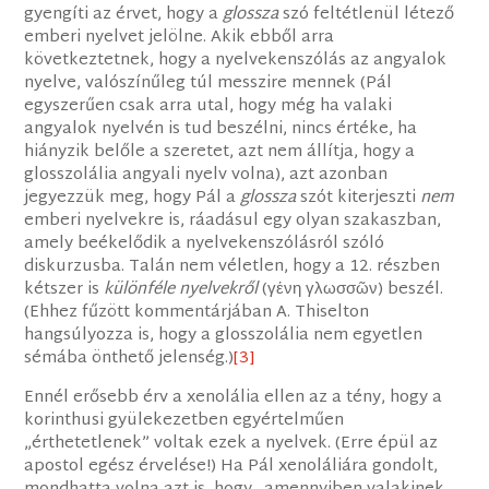
gyengíti az érvet, hogy a
glossza
szó feltétlenül létező
emberi nyelvet jelölne. Akik ebből arra
következtetnek, hogy a nyelvekenszólás az angyalok
nyelve, valószínűleg túl messzire mennek (Pál
egyszerűen csak arra utal, hogy még ha valaki
angyalok nyelvén is tud beszélni, nincs értéke, ha
hiányzik belőle a szeretet, azt nem állítja, hogy a
glosszolália angyali nyelv volna), azt azonban
jegyezzük meg, hogy Pál a
glossza
szót kiterjeszti
nem
emberi nyelvekre is, ráadásul egy olyan szakaszban,
amely beékelődik a nyelvekenszólásról szóló
diskurzusba. Talán nem véletlen, hogy a 12. részben
kétszer is
különféle nyelvekről
(γένη γλωσσῶν) beszél.
(Ehhez fűzött kommentárjában A. Thiselton
hangsúlyozza is, hogy a glosszolália nem egyetlen
sémába önthető jelenség.)
[3]
Ennél erősebb érv a xenolália ellen az a tény, hogy a
korinthusi gyülekezetben egyértelműen
„érthetetlenek” voltak ezek a nyelvek. (Erre épül az
apostol egész érvelése!) Ha Pál xenoláliára gondolt,