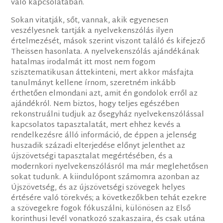
való kapcsolatában.
Sokan vitatják, sőt, vannak, akik egyenesen
veszélyesnek tartják a nyelvekenszólás ilyen
értelmezését, mások szerint viszont találó és kifejező
Theissen hasonlata. A nyelvekenszólás ajándékának
hatalmas irodalmát itt most nem fogom
szisztematikusan áttekinteni, mert akkor másfajta
tanulmányt kellene írnom, szeretném inkább
érthetően elmondani azt, amit én gondolok erről az
ajándékról. Nem biztos, hogy teljes egészében
rekonstruálni tudjuk az ősegyház nyelvekenszólással
kapcsolatos tapasztalatát, mert ehhez kevés a
rendelkezésre álló információ, de éppen a jelenség
huszadik századi elterjedése előnyt jelenthet az
újszövetségi tapasztalat megértésében, és a
modernkori nyelvekenszólásról ma már meglehetősen
sokat tudunk. A kiindulópont számomra azonban az
Újszövetség, és az újszövetségi szövegek helyes
értésére való törekvés; a következőkben tehát ezekre
a szövegekre fogok fókuszálni, különösen az Első
korinthusi levél vonatkozó szakaszaira, és csak utána