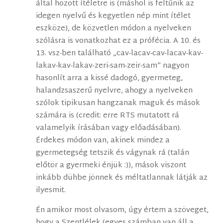
által hozott ítéletre is (máshol is feltűnik az
idegen nyelvű és kegyetlen nép mint ítélet
eszköze), de közvetlen módon a nyelveken
szólásra is vonatkozhat ez a prófécia. A 10. és
13. vsz-ben található „cav-lacav-cav-lacav-kav-
lakav-kav-lakav-zeri-sam-zeir-sam” nagyon
hasonlít arra a kissé dadogó, gyermeteg,
halandzsaszerű nyelvre, ahogy a nyelveken
szólok tipikusan hangzanak maguk és mások
számára is (credit: erre RTS mutatott rá
valamelyik írásában vagy előadásában).
Érdekes módon van, akinek mindez a
gyermetegség tetszik és vágynak rá (talán
előtör a gyermeki énjük :)), mások viszont
inkább dühbe jönnek és méltatlannak látják az
ilyesmit.
Én amikor most olvasom, úgy értem a szöveget,
hogy a Szentlélek (egyes számban van áll a