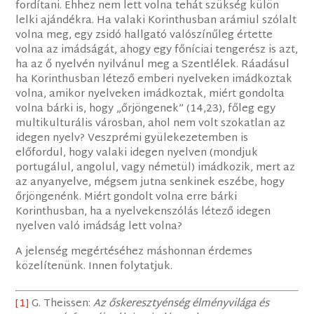
fordítani. Ehhez nem lett volna tehát szükség külön
lelki ajándékra. Ha valaki Korinthusban arámiul szólalt
volna meg, egy zsidó hallgató valószínűleg értette
volna az imádságát, ahogy egy főníciai tengerész is azt,
ha az ő nyelvén nyilvánul meg a Szentlélek. Ráadásul
ha Korinthusban létező emberi nyelveken imádkoztak
volna, amikor nyelveken imádkoztak, miért gondolta
volna bárki is, hogy „őrjöngenek” (14,23), főleg egy
multikulturális városban, ahol nem volt szokatlan az
idegen nyelv? Veszprémi gyülekezetemben is
előfordul, hogy valaki idegen nyelven (mondjuk
portugálul, angolul, vagy németül) imádkozik, mert az
az anyanyelve, mégsem jutna senkinek eszébe, hogy
őrjöngenénk. Miért gondolt volna erre bárki
Korinthusban, ha a nyelvekenszólás létező idegen
nyelven való imádság lett volna?
A jelenség megértéséhez máshonnan érdemes
közelítenünk. Innen folytatjuk.
[1]
G. Theissen:
Az őskeresztyénség élményvilága és