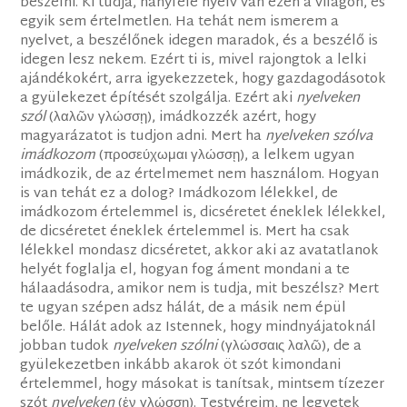
beszélni. Ki tudja, hányféle nyelv van ezen a világon, és
egyik sem értelmetlen. Ha tehát nem ismerem a
nyelvet, a beszélőnek idegen maradok, és a beszélő is
idegen lesz nekem. Ezért ti is, mivel rajongtok a lelki
ajándékokért, arra igyekezzetek, hogy gazdagodásotok
a gyülekezet építését szolgálja. Ezért aki
nyelveken
szól
(λαλῶν γλώσσῃ), imádkozzék azért, hogy
magyarázatot is tudjon adni. Mert ha
nyelveken szólva
imádkozom
(προσεύχωμαι γλώσσῃ), a lelkem ugyan
imádkozik, de az értelmemet nem használom. Hogyan
is van tehát ez a dolog? Imádkozom lélekkel, de
imádkozom értelemmel is, dicséretet éneklek lélekkel,
de dicséretet éneklek értelemmel is. Mert ha csak
lélekkel mondasz dicséretet, akkor aki az avatatlanok
helyét foglalja el, hogyan fog áment mondani a te
hálaadásodra, amikor nem is tudja, mit beszélsz? Mert
te ugyan szépen adsz hálát, de a másik nem épül
belőle. Hálát adok az Istennek, hogy mindnyájatoknál
jobban tudok
nyelveken szólni
(γλώσσαις λαλῶ), de a
gyülekezetben inkább akarok öt szót kimondani
értelemmel, hogy másokat is tanítsak, mintsem tízezer
szót
nyelveken
(ἐν γλώσσῃ). Testvéreim, ne legyetek