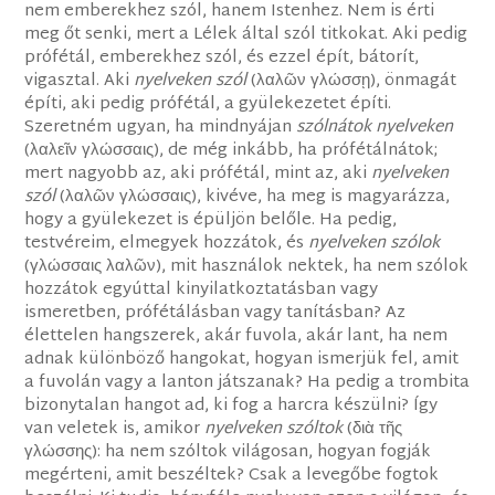
nem emberekhez szól, hanem Istenhez. Nem is érti
meg őt senki, mert a Lélek által szól titkokat. Aki pedig
prófétál, emberekhez szól, és ezzel épít, bátorít,
vigasztal. Aki
nyelveken szól
(λαλῶν γλώσσῃ), önmagát
építi, aki pedig prófétál, a gyülekezetet építi.
Szeretném ugyan, ha mindnyájan
szólnátok nyelveken
(λαλεῖν γλώσσαις), de még inkább, ha prófétálnátok;
mert nagyobb az, aki prófétál, mint az, aki
nyelveken
szól
(λαλῶν γλώσσαις), kivéve, ha meg is magyarázza,
hogy a gyülekezet is épüljön belőle. Ha pedig,
testvéreim, elmegyek hozzátok, és
nyelveken szólok
(γλώσσαις λαλῶν), mit használok nektek, ha nem szólok
hozzátok egyúttal kinyilatkoztatásban vagy
ismeretben, prófétálásban vagy tanításban? Az
élettelen hangszerek, akár fuvola, akár lant, ha nem
adnak különböző hangokat, hogyan ismerjük fel, amit
a fuvolán vagy a lanton játszanak? Ha pedig a trombita
bizonytalan hangot ad, ki fog a harcra készülni? Így
van veletek is, amikor
nyelveken szóltok
(διὰ τῆς
γλώσσης): ha nem szóltok világosan, hogyan fogják
megérteni, amit beszéltek? Csak a levegőbe fogtok