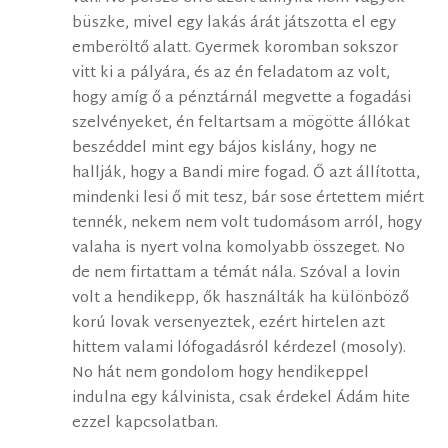
büszke, mivel egy lakás árát játszotta el egy
emberöltő alatt. Gyermek koromban sokszor
vitt ki a pályára, és az én feladatom az volt,
hogy amíg ő a pénztárnál megvette a fogadási
szelvényeket, én feltartsam a mögötte állókat
beszéddel mint egy bájos kislány, hogy ne
hallják, hogy a Bandi mire fogad. Ő azt állította,
mindenki lesi ő mit tesz, bár sose értettem miért
tennék, nekem nem volt tudomásom arról, hogy
valaha is nyert volna komolyabb összeget. No
de nem firtattam a témát nála. Szóval a lovin
volt a hendikepp, ők használták ha különböző
korú lovak versenyeztek, ezért hirtelen azt
hittem valami lófogadásról kérdezel (mosoly).
No hát nem gondolom hogy hendikeppel
indulna egy kálvinista, csak érdekel Ádám hite
ezzel kapcsolatban.