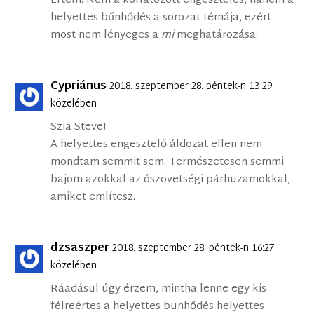
Értem. Nem a korlátozott engesztelés, hanem a
helyettes bűnhődés a sorozat témája, ezért
most nem lényeges a
mi
meghatározása.
Cypriánus
2018. szeptember 28. péntek-n 13:29
közelében
Szia Steve!
A helyettes engesztelő áldozat ellen nem
mondtam semmit sem. Természetesen semmi
bajom azokkal az ószövetségi párhuzamokkal,
amiket említesz.
dzsaszper
2018. szeptember 28. péntek-n 16:27
közelében
Ráadásul úgy érzem, mintha lenne egy kis
félreértes a helyettes bünhődés helyettes