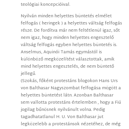
teológiai koncepcióival.
Nyilván minden helyettes büntetés elmélet
felfogás ( heringek ) a helyettes váltság felfogás
része. De fordítva már nem feltétlenül igaz, sőt
nem igaz, hogy minden helyettes engesztelő
váltság felfogás egyben helyettes büntetés is.
Anselmus, Aquinói Tamás egymástól is
különböző megközelítést választottak, amik
mind helyettes engesztelés, de nem büntető
jellegű.
(Szokás, főként protestáns blogokon Hans Urs
von Balthasar Nagyszombat felfogása mögött a
helyettes büntetést látn. Azonban Balthasar
sem vallotta protestáns értelemben , hogy a Fiú
jogilag bűnösnek nyilvánult volna. Pedig
tagadhatatlanul H. U. Von Balthasar jut
legközelebb a protestánsok nézetéhez, de még