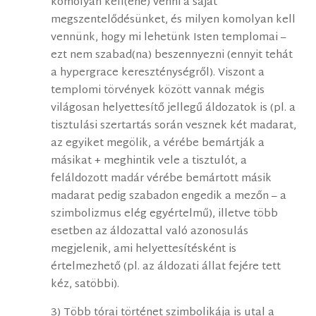
komolyan kell(ene) venni a saját
megszentelődésünket, és milyen komolyan kell
vennünk, hogy mi lehetünk Isten templomai –
ezt nem szabad(na) beszennyezni (ennyit tehát
a hypergrace kereszténységről). Viszont a
templomi törvények között vannak mégis
világosan helyettesítő jellegű áldozatok is (pl. a
tisztulási szertartás során vesznek két madarat,
az egyiket megölik, a vérébe bemártják a
másikat + meghintik vele a tisztulót, a
feláldozott madár vérébe bemártott másik
madarat pedig szabadon engedik a mezőn – a
szimbolizmus elég egyértelmű), illetve több
esetben az áldozattal való azonosulás
megjelenik, ami helyettesítésként is
értelmezhető (pl. az áldozati állat fejére tett
kéz, satöbbi).
3) Több tórai történet szimbolikája is utal a