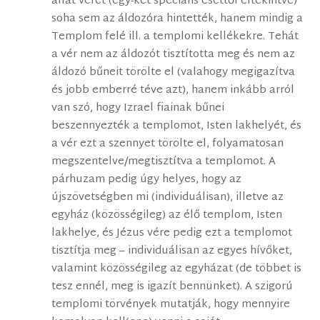
állat vérét (egy-két speciális esettől eltekintve)
soha sem az áldozóra hintették, hanem mindig a
Templom felé ill. a templomi kellékekre. Tehát
a vér nem az áldozót tisztította meg és nem az
áldozó bűneit törölte el (valahogy megigazítva
és jobb emberré téve azt), hanem inkább arról
van szó, hogy Izrael fiainak bűnei
beszennyezték a templomot, Isten lakhelyét, és
a vér ezt a szennyet törölte el, folyamatosan
megszentelve/megtisztítva a templomot. A
párhuzam pedig úgy helyes, hogy az
újszövetségben mi (individuálisan), illetve az
egyház (közösségileg) az élő templom, Isten
lakhelye, és Jézus vére pedig ezt a templomot
tisztítja meg – individuálisan az egyes hívőket,
valamint közösségileg az egyházat (de többet is
tesz ennél, meg is igazít bennünket). A szigorú
templomi törvények mutatják, hogy mennyire