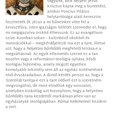
vagyunk, akik helyett Jézus
Krisztus kapta meg a büntetést,
amikor Poncius Pilátus
helytartósága alatt keresztre
feszítették őt. Jézus a mi bűneinket vitte fel a
keresztfára, Isten igazságos ítéletét szenvedte el, hogy
mi megigazulva örökké élhessünk. Ez az evangélium
szíve. Azonban sokan – különböző okokból és
motivációkkal – megkérdőjelezik ma ezt a tant, illetve
azt, hogy a
helyettes bűnhődés
megfelelő leírása-e a
megváltásnak. Az egyik ellenvetés szerint ez a tan
Anzelm vagy a reformátori teológia újítása, késői
teológiai fejlemény, amely mögött egyetlen
komolyabb tekintély sem áll az egyház történetének
első évszázadaiban. A döntő kérdés persze az, hogy a
Szentírás
tanítja-e ezt a tant (idővel ezt is szeretném
megvizsgálni), de most elindítok egy sorozatot,
amelyben kizárólag azt bizonyítom, hogy a helyettes
bűnhődés tana kezdettől markánsan jelen van az
egyházatyák teológiájában.
Római Kelemen
nel kezdem
a sort.