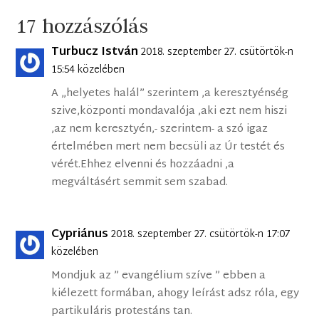
17 hozzászólás
Turbucz István
2018. szeptember 27. csütörtök-n
15:54 közelében
A „helyetes halál” szerintem ,a keresztyénség
szive,központi mondavalója ,aki ezt nem hiszi
,az nem keresztyén,- szerintem- a szó igaz
értelmében mert nem becsüli az Úr testét és
vérét.Ehhez elvenni és hozzáadni ,a
megváltásért semmit sem szabad.
Cypriánus
2018. szeptember 27. csütörtök-n 17:07
közelében
Mondjuk az ” evangélium szíve ” ebben a
kiélezett formában, ahogy leírást adsz róla, egy
partikuláris protestáns tan.