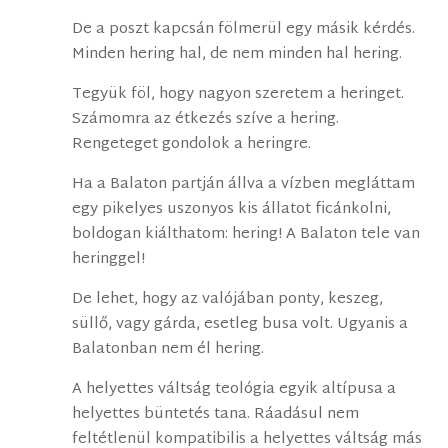
De a poszt kapcsán fölmerül egy másik kérdés.
Minden hering hal, de nem minden hal hering.
Tegyük föl, hogy nagyon szeretem a heringet.
Számomra az étkezés szíve a hering.
Rengeteget gondolok a heringre.
Ha a Balaton partján állva a vízben megláttam
egy pikelyes uszonyos kis állatot ficánkolni,
boldogan kiálthatom: hering! A Balaton tele van
heringgel!
De lehet, hogy az valójában ponty, keszeg,
süllő, vagy gárda, esetleg busa volt. Ugyanis a
Balatonban nem él hering.
A helyettes váltság teológia egyik altípusa a
helyettes büntetés tana. Ráadásul nem
feltétlenül kompatibilis a helyettes váltság más