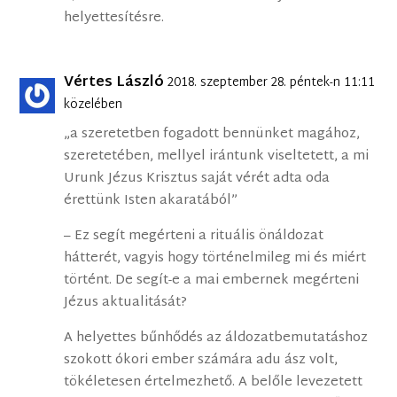
helyettesítésre.
Vértes László
2018. szeptember 28. péntek-n 11:11
közelében
„a szeretetben fogadott bennünket magához,
szeretetében, mellyel irántunk viseltetett, a mi
Urunk Jézus Krisztus saját vérét adta oda
érettünk Isten akaratából”
– Ez segít megérteni a rituális önáldozat
hátterét, vagyis hogy történelmileg mi és miért
történt. De segít-e a mai embernek megérteni
Jézus aktualitását?
A helyettes bűnhődés az áldozatbemutatáshoz
szokott ókori ember számára adu ász volt,
tökéletesen értelmezhető. A belőle levezetett