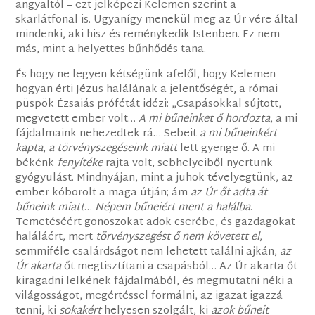
angyaltól – ezt jelképezi Kelemen szerint a
skarlátfonal is. Ugyanígy menekül meg az Úr vére által
mindenki, aki hisz és reménykedik Istenben. Ez nem
más, mint a helyettes bűnhődés tana.
És hogy ne legyen kétségünk afelől, hogy Kelemen
hogyan érti Jézus halálának a jelentőségét, a római
püspök Ézsaiás prófétát idézi: „Csapásokkal sújtott,
megvetett ember volt…
A mi bűneinket ő hordozta
, a mi
fájdalmaink nehezedtek rá… Sebeit
a mi bűneinkért
kapta
,
a törvényszegéseink miatt
lett gyenge ő. A mi
békénk
fenyítéke
rajta volt, sebhelyeiből nyertünk
gyógyulást. Mindnyájan, mint a juhok tévelyegtünk, az
ember kóborolt a maga útján; ám
az Úr őt adta át
bűneink miatt
…
Népem bűneiért ment a halálba
.
Temetéséért gonoszokat adok cserébe, és gazdagokat
haláláért, mert
törvényszegést ő nem követett el
,
semmiféle csalárdságot nem lehetett találni ajkán,
az
Úr akarta
őt megtisztítani a csapásból… Az Úr akarta őt
kiragadni lelkének fájdalmából, és megmutatni néki a
világosságot, megértéssel formálni, az igazat igazzá
tenni, ki
sokakért
helyesen szolgált, ki
azok bűneit