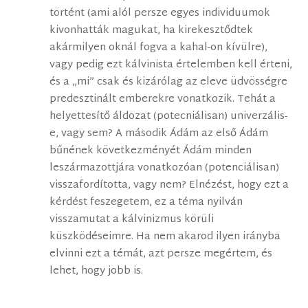
történt (ami alól persze egyes individuumok
kivonhatták magukat, ha kirekesztődtek
akármilyen oknál fogva a kahal-on kívülre),
vagy pedig ezt kálvinista értelemben kell érteni,
és a „mi” csak és kizárólag az eleve üdvösségre
predesztinált emberekre vonatkozik. Tehát a
helyettesítő áldozat (potecniálisan) univerzális-
e, vagy sem? A második Ádám az első Ádám
bűnének következményét Ádám minden
leszármazottjára vonatkozóan (potenciálisan)
visszafordította, vagy nem? Elnézést, hogy ezt a
kérdést feszegetem, ez a téma nyilván
visszamutat a kálvinizmus körüli
küszködéseimre. Ha nem akarod ilyen irányba
elvinni ezt a témát, azt persze megértem, és
lehet, hogy jobb is.