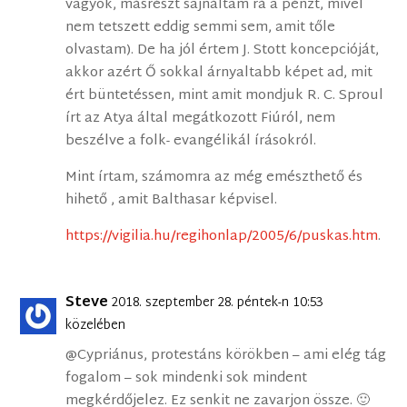
vagyok, másrészt sajnáltam rá a pénzt, mivel
nem tetszett eddig semmi sem, amit tőle
olvastam). De ha jól értem J. Stott koncepcióját,
akkor azért Ő sokkal árnyaltabb képet ad, mit
ért büntetéssen, mint amit mondjuk R. C. Sproul
írt az Atya által megátkozott Fiúról, nem
beszélve a folk- evangélikál írásokról.
Mint írtam, számomra az még emészthető és
hihető , amit Balthasar képvisel.
https://vigilia.hu/regihonlap/2005/6/puskas.htm
.
Steve
2018. szeptember 28. péntek-n 10:53
közelében
@Cypriánus, protestáns körökben – ami elég tág
fogalom – sok mindenki sok mindent
megkérdőjelez. Ez senkit ne zavarjon össze. 🙂