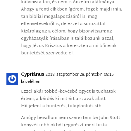
kálvinista tan, és nem is Anzelm találmánya.
Ahogy a fenti cikkben ígérem, fogok majd írni a
tan bibliai megalapozásáról is, meg
ellenvetésekről is, de ezzel a sorozattal
kizárólag az a célom, hogy bizonyítsam: az
egyházatyák írásaiban is találkozunk azzal,
hogy Jézus Krisztus a kereszten a mi bűneink
büntetését szenvedte el.
Cypriánus
2018. szeptember 28. péntek-n 08:15
közelében
Ezzel akár többé -kevésbé egyet is tudhatok
érteni, a kérdés ki mit ért a szavak alatt.
Mit jelent a büntetés, tulajdonítás stb
Amúgy bevallom nem szereztem be John Stott
könyvét több okból (egyrészt mert lusta