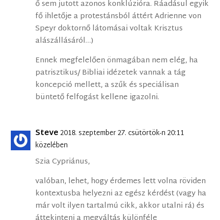
ő sem jutott azonos konklúzióra. Ráadásul egyik
fő ihletője a protestánsból áttért Adrienne von
Speyr doktornő látomásai voltak Krisztus
alászállásáról…)
Ennek megfelelően önmagában nem elég, ha
patrisztikus/ Bibliai idézetek vannak a tág
koncepció mellett, a szűk és speciálisan
büntető felfogást kellene igazolni.
Steve
2018. szeptember 27. csütörtök-n 20:11
közelében
Szia Cypriánus,
valóban, lehet, hogy érdemes lett volna röviden
kontextusba helyezni az egész kérdést (vagy ha
már volt ilyen tartalmú cikk, akkor utalni rá) és
áttekinteni a megváltás különféle