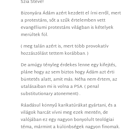
Szia Steve!
Bizonyára Ádám azért kezdett el írni erről, mert
a protestáns, sőt a szűk értelemben vett
evangéliumi protestáns világban is kételyek
merültek föl.
( meg talán azért is, mert több provokatív
hozzászólást tettem korábban. )
De amúgy tényleg érdekes lenne egy kifejtés,
pláne hogy az sem biztos hogy Ádám azt érti
büntetés alatt, amit más. Néha nem értem, az
utalásaiban mi is volna a PSA. ( penal
substitutionary atonement) .
Ráadásul könnyű karikatúrákat gyártani, és a
világok harcát vívni meg ezek mentén, de
valójában ez egy nagyon bonyolult teológiai
téma, mármint a különbségek nagyon finomak.