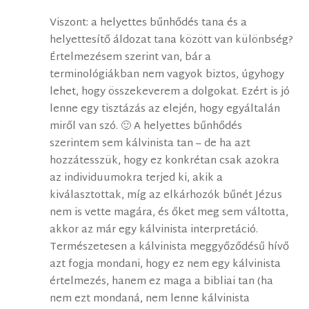
Viszont: a helyettes bűnhődés tana és a
helyettesítő áldozat tana között van különbség?
Értelmezésem szerint van, bár a
terminológiákban nem vagyok biztos, úgyhogy
lehet, hogy összekeverem a dolgokat. Ezért is jó
lenne egy tisztázás az elején, hogy egyáltalán
miről van szó. 🙂 A helyettes bűnhődés
szerintem sem kálvinista tan – de ha azt
hozzátesszük, hogy ez konkrétan csak azokra
az individuumokra terjed ki, akik a
kiválasztottak, míg az elkárhozók bűnét Jézus
nem is vette magára, és őket meg sem váltotta,
akkor az már egy kálvinista interpretáció.
Természetesen a kálvinista meggyőződésű hívő
azt fogja mondani, hogy ez nem egy kálvinista
értelmezés, hanem ez maga a bibliai tan (ha
nem ezt mondaná, nem lenne kálvinista