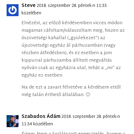
Steve
2018. szeptember 28. péntek-n 11:33
közelében
Elnézést, az előző kérdésemben vicces módon
magamat cáfoltam/válaszoltam meg, hiszen az
ószövetségi kahallal („gyülekezet”) az
újszövetségi egyház ál párhuzamban (vagy
részben átfedésben), és ez esetben a jom
kippurral párhuzamba állított megváltás
nyilván csak az egyházra utal, tehát a „mi” az
egyház ez esetben.
Na de ezt a zavart félretéve a kérdésem ettől
még talán érthető általában. 🙂
Szabados Ádám
2018. szeptember 28. péntek-n
11:34 közelében