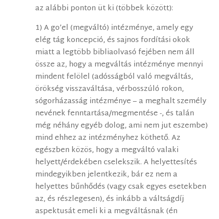
az alábbi ponton üt ki (többek között):
1) A go’el (megváltó) intézménye, amely egy
elég tág koncepció, és sajnos fordítási okok
miatt a legtöbb bibliaolvasó fejében nem áll
össze az, hogy a megváltás intézménye mennyi
mindent felölel (adósságból való megváltás,
örökség visszaváltása, vérbosszúló rokon,
sógorházasság intézménye – a meghalt személy
nevének fenntartása/megmentése -, és talán
még néhány egyéb dolog, ami nem jut eszembe)
mind ehhez az intézményhez köthető. Az
egészben közös, hogy a megváltó valaki
helyett/érdekében cselekszik. A helyettesítés
mindegyikben jelentkezik, bár ez nem a
helyettes bűnhődés (vagy csak egyes esetekben
az, és részlegesen), és inkább a váltságdíj
aspektusát emeli ki a megváltásnak (én