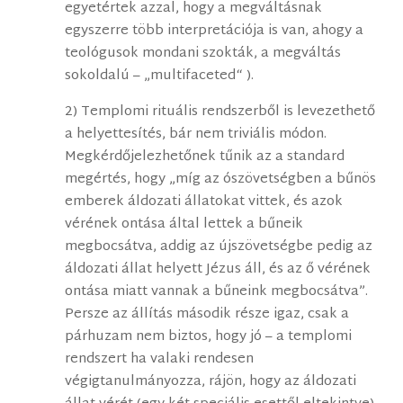
egyetértek azzal, hogy a megváltásnak
egyszerre több interpretációja is van, ahogy a
teológusok mondani szokták, a megváltás
sokoldalú – „multifaceted“ ).
2) Templomi rituális rendszerből is levezethető
a helyettesítés, bár nem triviális módon.
Megkérdőjelezhetőnek tűnik az a standard
megértés, hogy „míg az ószövetségben a bűnös
emberek áldozati állatokat vittek, és azok
vérének ontása által lettek a bűneik
megbocsátva, addig az újszövetségbe pedig az
áldozati állat helyett Jézus áll, és az ő vérének
ontása miatt vannak a bűneink megbocsátva”.
Persze az állítás második része igaz, csak a
párhuzam nem biztos, hogy jó – a templomi
rendszert ha valaki rendesen
végigtanulmányozza, rájön, hogy az áldozati