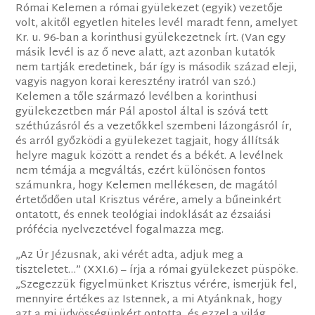
Római Kelemen a római gyülekezet (egyik) vezetője
volt, akitől egyetlen hiteles levél maradt fenn, amelyet
Kr. u. 96-ban a korinthusi gyülekezetnek írt. (Van egy
másik levél is az ő neve alatt, azt azonban kutatók
nem tartják eredetinek, bár így is második század eleji,
vagyis nagyon korai keresztény iratról van szó.)
Kelemen a tőle származó levélben a korinthusi
gyülekezetben már Pál apostol által is szóvá tett
széthúzásról és a vezetőkkel szembeni lázongásról ír,
és arról győzködi a gyülekezet tagjait, hogy állítsák
helyre maguk között a rendet és a békét. A levélnek
nem témája a megváltás, ezért különösen fontos
számunkra, hogy Kelemen mellékesen, de magától
értetődően utal Krisztus vérére, amely a bűneinkért
ontatott, és ennek teológiai indoklását az ézsaiási
prófécia nyelvezetével fogalmazza meg.
„Az Úr Jézusnak, aki vérét adta, adjuk meg a
tiszteletet…” (XXI.6) – írja a római gyülekezet püspöke.
„Szegezzük figyelmünket Krisztus vérére, ismerjük fel,
mennyire értékes az Istennek, a mi Atyánknak, hogy
azt a mi üdvösségünkért ontotta, és ezzel a világ