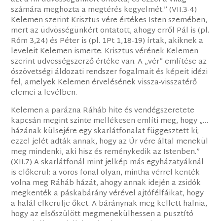
számára meghozta a megtérés kegyelmét.” (VII.3-4)
Kelemen szerint Krisztus vére értékes Isten szemében,
mert az üdvösségünkért ontatott, ahogy erről Pál is (pl.
Róm 3,24) és Péter is (pl. 1Pt 1,18-19) írtak, akiknek a
leveleit Kelemen ismerte. Krisztus vérének Kelemen
szerint üdvösségszerző értéke van. A „vér” említése az
ószövetségi áldozati rendszer fogalmait és képeit idézi
fel, amelyek Kelemen érvelésének vissza-visszatérő
elemei a levélben.
Kelemen a parázna Ráháb hite és vendégszeretete
kapcsán megint szinte mellékesen említi meg, hogy „…
házának külsejére egy skarlátfonalat függesztett ki;
ezzel jelét adták annak, hogy az Úr vére által menekül
meg mindenki, aki hisz és reménykedik az Istenben.”
(XII.7) A skarlátfonál mint jelkép más egyházatyáknál
is előkerül: a vörös fonal olyan, mintha vérrel kenték
volna meg Ráháb házát, ahogy annak idején a zsidók
megkenték a páskabárány vérével ajtófélfáikat, hogy
a halál elkerülje őket. A báránynak meg kellett halnia,
hogy az elsőszülött megmenekülhessen a pusztító