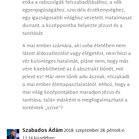
etika a rabszolgák felszabadításához, a nők
egyenjogúságához, szociális érzékenységhez,
egy igazságosabb világhoz vezetett. Hatalmasat
durrant, a középpontba helyezte Jézust és a
tanítását.
A mai ember számára, aki soha életében nem
látott áldozatleölést vagy elégetést, nem hiszi a
vér különleges hatalmát, pláne nem, hogy más
vére kisebbíthetné az ő absztrakt bűnét, mit
jelent ez? Már nem tűnik adu ásznak, elszakadt
a mai ember élettapasztalatától. Ahhoz, hogy a
mai világ középontjában maradjon Jézus és
tanítása, talán másként is megfogalmazható a
történtek „szíve”?
Szabados Ádám
2018. szeptember 28. péntek-n
11:16 közelében