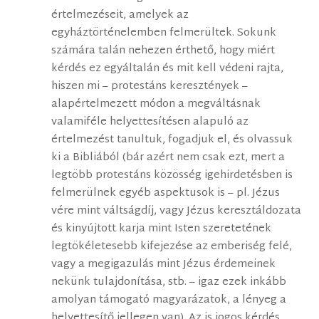
értelmezéseit, amelyek az
egyháztörténelemben felmerültek. Sokunk
számára talán nehezen érthető, hogy miért
kérdés ez egyáltalán és mit kell védeni rajta,
hiszen mi – protestáns keresztények –
alapértelmezett módon a megváltásnak
valamiféle helyettesítésen alapuló az
értelmezést tanultuk, fogadjuk el, és olvassuk
ki a Bibliából (bár azért nem csak ezt, mert a
legtöbb protestáns közösség igehirdetésben is
felmerülnek egyéb aspektusok is – pl. Jézus
vére mint váltságdíj, vagy Jézus keresztáldozata
és kinyújtott karja mint Isten szeretetének
legtökéletesebb kifejezése az emberiség felé,
vagy a megigazulás mint Jézus érdemeinek
nekünk tulajdonítása, stb. – igaz ezek inkább
amolyan támogató magyarázatok, a lényeg a
helyettesítő jellegen van). Az is jogos kérdés,