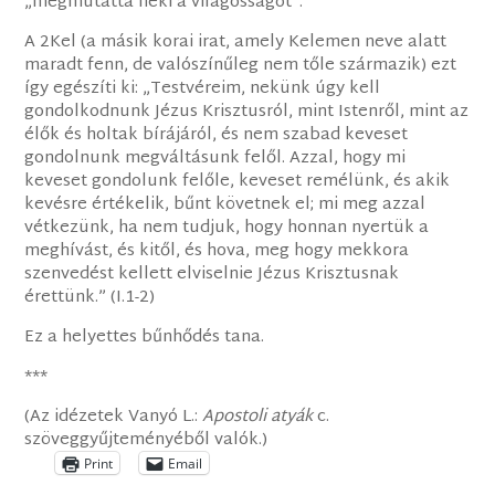
„megmutatta neki a világosságot”.
A 2Kel (a másik korai irat, amely Kelemen neve alatt
maradt fenn, de valószínűleg nem tőle származik) ezt
így egészíti ki: „Testvéreim, nekünk úgy kell
gondolkodnunk Jézus Krisztusról, mint Istenről, mint az
élők és holtak bírájáról, és nem szabad keveset
gondolnunk megváltásunk felől. Azzal, hogy mi
keveset gondolunk felőle, keveset remélünk, és akik
kevésre értékelik, bűnt követnek el; mi meg azzal
vétkezünk, ha nem tudjuk, hogy honnan nyertük a
meghívást, és kitől, és hova, meg hogy mekkora
szenvedést kellett elviselnie Jézus Krisztusnak
érettünk.” (I.1-2)
Ez a helyettes bűnhődés tana.
***
(Az idézetek Vanyó L.:
Apostoli atyák
c.
szöveggyűjteményéből valók.)
Print
Email