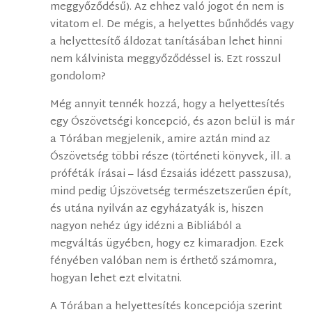
meggyőződésű). Az ehhez való jogot én nem is
vitatom el. De mégis, a helyettes bűnhődés vagy
a helyettesítő áldozat tanításában lehet hinni
nem kálvinista meggyőződéssel is. Ezt rosszul
gondolom?
Még annyit tennék hozzá, hogy a helyettesítés
egy Ószövetségi koncepció, és azon belül is már
a Tórában megjelenik, amire aztán mind az
Ószövetség többi része (történeti könyvek, ill. a
próféták írásai – lásd Ézsaiás idézett passzusa),
mind pedig Újszövetség természetszerűen épít,
és utána nyilván az egyházatyák is, hiszen
nagyon nehéz úgy idézni a Bibliából a
megváltás ügyében, hogy ez kimaradjon. Ezek
fényében valóban nem is érthető számomra,
hogyan lehet ezt elvitatni.
A Tórában a helyettesítés koncepciója szerint