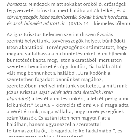
hordozta
. Mindezek miatt sokakat örököl ő, erősségek
fegyverzetét kifosztja, mert halálra adták lelkét, és
a
törvényszegők közé számították
.
Sokak bűneit hordozta,
és azok bűneiért adatott át
.” (XVI.3-14 – kiemelés tőlem)
Az igaz Krisztus Kelemen szerint (hiszen Ézsaiás
szerint) helyettünk, törvényszegők helyett bűnhődött,
Isten akaratából. Törvényszegőnek számíttatott, hogy
magára vállalhassa a mi büntetésünket. A mi bűneink
büntetését kapta meg, Isten akaratából, mert Isten
szeretett bennünket és úgy döntött, Fia halála által
vált meg bennünket a halálból. „Uralkodónk a
szeretetben fogadott bennünket magához,
szeretetében, mellyel irántunk viseltetett, a mi Urunk
Jézus Krisztus
saját vérét adta oda érettünk Isten
akaratából
; a testét a mi testünkért, a lelkét pedig a mi
lelkünkért.” (XLIX.6 – kiemelés tőlem) A Fiú maga adta
a vérét értünk, maga vállalta, hogy törvényszegőnek
számíttassék. És aztán Isten nem hagyta Fiát a
halálban, hanem ugyanezzel a szeretettel
feltámasztotta őt, „kiragadta lelke fájdalmából”, és