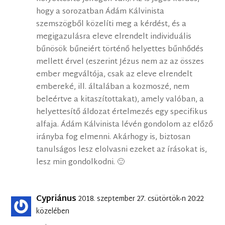
hogy a sorozatban Ádám Kálvinista
szemszögből közelíti meg a kérdést, és a
megigazulásra eleve elrendelt individuális
bűnösök bűneiért történő helyettes bűnhődés
mellett érvel (eszerint Jézus nem az az összes
ember megváltója, csak az eleve elrendelt
embereké, ill. általában a kozmoszé, nem
beleértve a kitaszítottakat), amely valóban, a
helyettesítő áldozat értelmezés egy specifikus
alfaja. Ádám Kálvinista lévén gondolom az előző
irányba fog elmenni. Akárhogy is, biztosan
tanulságos lesz elolvasni ezeket az írásokat is,
lesz min gondolkodni. 🙂
Cypriánus
2018. szeptember 27. csütörtök-n 20:22
közelében