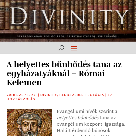
A helyettes bűnhődés tana az
egyházatyáknál – Római
Kelemen
2018 SZEPT. 27.
|
DIVINITY
,
RENDSZERES TEOLÓGIA
|
17
HOZZÁSZÓLÁS
Evangéliumi hívők szerint a
helyettes bűnhődés
tana az
evangélium központi igazsága.
Halált érdemlő bűnösök