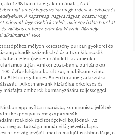
i, aki 1798-ban írta egy katonának: „
A mi
talommal, amely képes volna megküzdeni az erkölcs és
vedélyekkel. A kapzsiság, nagyravágyás, bosszú vagy
kotmányunk legerősebb köteleit, akár egy bálna hatol át
 és vallásos emberek számára készült. Bármely
l alkalmatlan
.” (66)
lcsösségéhez mélyen keresztény puritán gyökerei és
izennyolcadik századi első és a tizenkilencedik
 hatása jelentősen erodálódott, az amerikai
kularizmus útján. Amikor 2020-ban a puritánokat
400. évfordulójára került sor, a jubileum szinte
ett a BLM mozgalom és Biden fura megválasztása
álságát. „Alkotmányunk kizárólag erkölcsös és
ly másfajta emberek kormányzására teljességgel
 Pártban épp nyíltan marxista, kommunista jelöltek
almi központjait is megkaparintsák.
dalmi reakciók szélsőségeivel bajlódnak. Az
s a megosztottsága immár világnézeti alapú.
i az ország jövőjét, mert a múltját is abban látja, a