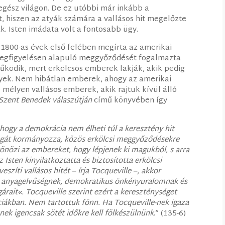
egész világon. De ez utóbbi már inkább a
t, hiszen az atyák számára a vallásos hit megelőzte
k. Isten imádata volt a fontosabb ügy.
 1800-as évek első felében megírta az amerikai
megfigyelésen alapuló meggyőződését fogalmazta
űködik, mert erkölcsös emberek lakják, akik pedig
nyek. Nem hibátlan emberek, ahogy az amerikai
 mélyen vallásos emberek, akik rajtuk kívül álló
Szent Benedek válaszútján
című könyvében így
 hogy a demokrácia nem élheti túl a keresztény hit
agát kormányozza, közös erkölcsi meggyőződésekre
tönözi az embereket, hogy lépjenek ki magukból, s arra
 Isten kinyilatkoztatta és biztosította erkölcsi
szíti vallásos hitét – írja Tocqueville –, akkor
k, anyagelvűségnek, demokratikus önkényuralomnak és
gárait«. Tocqueville szerint ezért a kereszténységet
ciákban.
Nem tartottuk fönn. Ha Tocqueville-nek igaza
ek igencsak sötét időkre kell fölkészülnünk
.” (135-6)