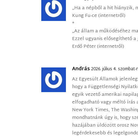
„Ha a népből a hit hiányzik,
Kung Fu-ce (internetről)
*
„Az állam a működéséhez ma i
Ezzel ugyanis elősegíthető a
Erdő Péter (internetről)
András
2026. július 4. szombat
Az Egyesült Államok jelenleg
hogy a Függetlenségi Nyilatk
egyik vezető amerikai napila
elfogadható vagy méltó írás 
New York Times, The Washingt
mondhatnánk úgy is, hogy sz
hazájában üldözött orosz Nov
legérdekesebb és legelgond