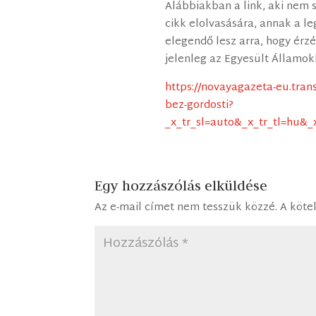
Alábbiakban a link, aki nem s
cikk elolvasására, annak a l
elegendő lesz arra, hogy érz
jelenleg az Egyesült Államok
https://novayagazeta-eu.tran
bez-gordosti?
_x_tr_sl=auto&_x_tr_tl=hu&
Egy hozzászólás elküldése
Az e-mail címet nem tesszük közzé.
A köte