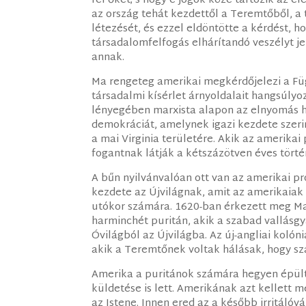
fel őket; s hogy e jogok közé tartozik az é
az ország tehát kezdettől a Teremtőből, a 
létezését, és ezzel eldöntötte a kérdést, h
társadalomfelfogás elhárítandó veszélyt j
annak.
Ma rengeteg amerikai megkérdőjelezi a Füg
társadalmi kísérlet árnyoldalait hangsúlyoz
lényegében marxista alapon az elnyomás h
demokráciát, amelynek igazi kezdete szeri
a mai Virginia területére. Akik az amerika
fogantnak látják a kétszázötven éves történ
A bűn nyilvánvalóan ott van az amerikai p
kezdete az Újvilágnak, amit az amerikaiak
utókor számára. 1620-ban érkezett meg Ma
harminchét puritán, akik a szabad vallásg
Óvilágból az Újvilágba. Az új-angliai kol
akik a Teremtőnek voltak hálásak, hogy sza
Amerika a puritánok számára hegyen épült v
küldetése is lett. Amerikának azt kellett
az Istene. Innen ered az a később irritálóv