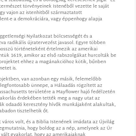
let, a szabadság és a boldogság keresésének joga.” Ez
természet törvényeinek Istenéből vezette le saját
ogy vajon az istenhitből származtatott
elent-e a demokráciára, vagy éppenhogy alapja
getlenségi Nyilatkozat bölcsességét és a
va radikális újratervezést javasol. Egyre többen
osszú történeteként értelmezik az amerikai
ntük 1619, amikor az első rabszolgákat hurcolták be
i projektet ehhez a magánakcióhoz kötik, bűnben
etet is.
rojektben, van azonban egy másik, felemelőbb
 legfontosabb ünnepe, a Hálaadás rögzített az
ssachusetts területére a Mayflower hajó fedélzetén
yakorlás érdekében tették meg a nagy utat az
óniák odaadó keresztény hívők munkájaként alakultak,
badon tisztelhetik őt.
áros volt, és a Biblia Istenének imádata az Újvilág
 megmutatnia, hogy boldog az a nép, amelynek az Úr
á vált gyakorlat, hogy az amerikaiaknak