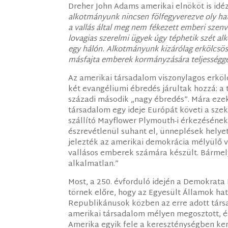
Dreher John Adams amerikai elnököt is idéz
alkotmányunk nincsen fölfegyverezve oly ha
a vallás által meg nem fékezett emberi szen
lovagias szerelmi ügyek úgy téphetik szét al
egy hálón. Alkotmányunk kizárólag erkölcsös
másfajta emberek kormányzására teljességge
Az amerikai társadalom viszonylagos erkö
két evangéliumi ébredés járultak hozzá: a t
századi második „nagy ébredés”. Mára ezek
társadalom egy ideje Európát követi a sze
szállító Mayflower Plymouth-i érkezésének 
észrevétlenül suhant el, ünneplések hely
jelezték az amerikai demokrácia mélyülő v
vallásos emberek számára készült. Bárme
alkalmatlan.”
Most, a 250. évforduló idején a Demokrata
törnek előre, hogy az Egyesült Államok hat
Republikánusok közben az erre adott társa
amerikai társadalom mélyen megosztott, é
Amerika egyik fele a kereszténységben keres