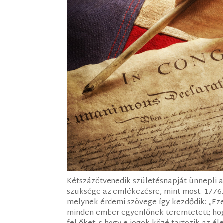
Kétszázötvenedik születésnapját ünnepli a
szüksége az emlékezésre, mint most. 1776. 
melynek érdemi szövege így kezdődik: „Ez
minden ember egyenlőnek teremtetett; hog