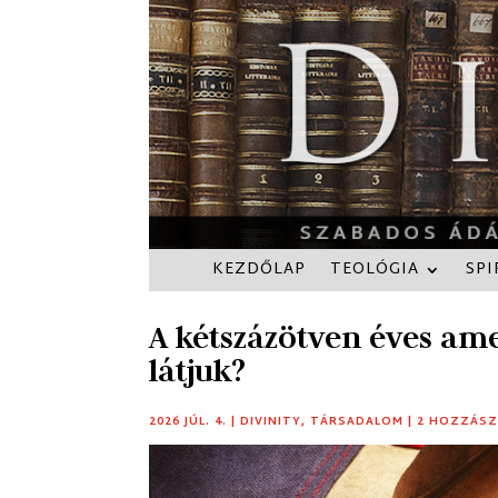
KEZDŐLAP
TEOLÓGIA
SPI
A kétszázötven éves am
látjuk?
2026 JÚL. 4.
|
DIVINITY
,
TÁRSADALOM
|
2 HOZZÁS