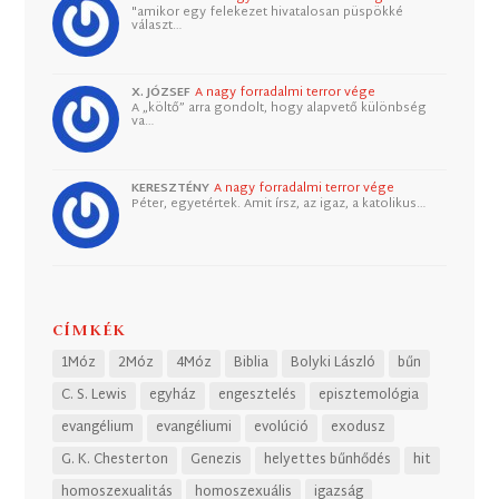
"amikor egy felekezet hivatalosan püspökké
választ…
X. JÓZSEF
A nagy forradalmi terror vége
A „költő” arra gondolt, hogy alapvető különbség
va…
KERESZTÉNY
A nagy forradalmi terror vége
Péter, egyetértek. Amit írsz, az igaz, a katolikus…
CÍMKÉK
1Móz
2Móz
4Móz
Biblia
Bolyki László
bűn
C. S. Lewis
egyház
engesztelés
episztemológia
evangélium
evangéliumi
evolúció
exodusz
G. K. Chesterton
Genezis
helyettes bűnhődés
hit
homoszexualitás
homoszexuális
igazság