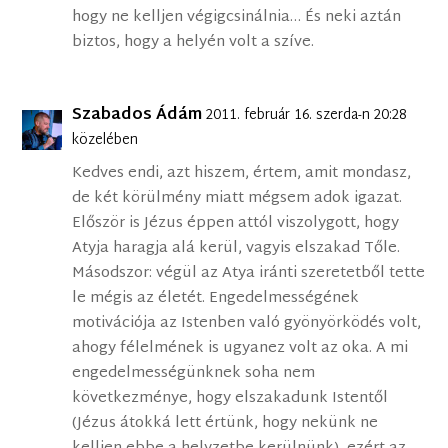
hogy ne kelljen végigcsinálnia… És neki aztán
biztos, hogy a helyén volt a szíve.
Szabados Ádám
2011. február 16. szerda-n 20:28
közelében
Kedves endi, azt hiszem, értem, amit mondasz,
de két körülmény miatt mégsem adok igazat.
Először is Jézus éppen attól viszolygott, hogy
Atyja haragja alá kerül, vagyis elszakad Tőle.
Másodszor: végül az Atya iránti szeretetből tette
le mégis az életét. Engedelmességének
motivációja az Istenben való gyönyörködés volt,
ahogy félelmének is ugyanez volt az oka. A mi
engedelmességünknek soha nem
következménye, hogy elszakadunk Istentől
(Jézus átokká lett értünk, hogy nekünk ne