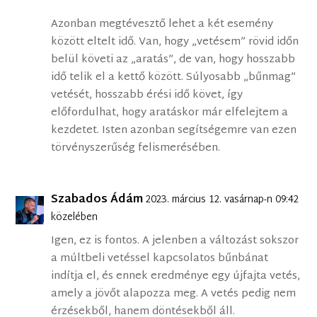
Azonban megtévesztő lehet a két esemény
között eltelt idő. Van, hogy „vetésem” rövid időn
belül követi az „aratás”, de van, hogy hosszabb
idő telik el a kettő között. Súlyosabb „bűnmag”
vetését, hosszabb érési idő követ, így
előfordulhat, hogy aratáskor már elfelejtem a
kezdetet. Isten azonban segítségemre van ezen
törvényszerűség felismerésében.
Szabados Ádám
2023. március 12. vasárnap-n 09:42
közelében
Igen, ez is fontos. A jelenben a változást sokszor
a múltbeli vetéssel kapcsolatos bűnbánat
indítja el, és ennek eredménye egy újfajta vetés,
amely a jövőt alapozza meg. A vetés pedig nem
érzésekből, hanem döntésekből áll.