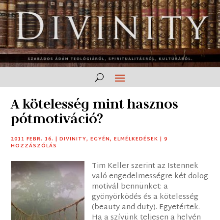
A kötelesség mint hasznos
pótmotiváció?
2011 FEBR. 16.
|
DIVINITY
,
EGYÉN
,
ELMÉLKEDÉSEK
|
9
HOZZÁSZÓLÁS
Tim Keller szerint az Istennek
való engedelmességre két dolog
motivál bennünket: a
gyönyörködés és a kötelesség
(beauty and duty). Egyetértek.
Ha a szívünk teljesen a helyén