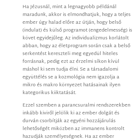
Ha Jézusnál, mint a legnagyobb példánál
maradunk, akkor is elmondhatjuk, hogy a teljes
ember úgy halad előre az útján, hogy belső
(indulat) és külső programot (engedelmesség) is
követ egyidejűleg. Az individualizmus korlátolt
abban, hogy az életprogram során csak a belső
serkentést kereszteli meg egyedül hiteles
forrásnak, pedig ezt az érzelmi síkon kívül
máshol ki sem tudja élni. Se a társadalomi
együttélés se a kozmológia nem igazolja a
mikro és makro környezet hatásainak ilyen
kategorikus kiiktatását.
Ezzel szemben a parancsuralmi rendszerekben
inkább kiviről jelölik ki az ember dolgát és
durván csorbítják az egyéni hozzájárulás
lehetőségét miközben az immanens kontrolt
hazudják személyeségnek. Ha az ember