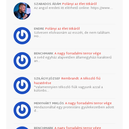
SZABADOS ÁDÁM
Polányi az élet titkáról
Az angol eredeti itt elérhető online: https://www.…
ENDRE
Polányi az élet titkáról
Szívesen elolvasnám az esszét, de nem találtam.
Ho…
BENCHMARK
A nagy forradalmi terror vége
A svéd egyház alapvetően államegyházi karakterű
an…
SZILÁGYI JÓZSEF
Rembrandt: A tékozló fiú
hazatérése
"Valamennyien tékozló fiúk vagyunk azzal a
különbs…
MENYHÁRT MIKLÓS
A nagy forradalmi terror vége
Mindazonáltal egy protestáns gyülekezetben adott
d…
BENCHMARK
A nagy forradalmi terror vége