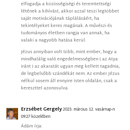
elfogadja a közösségiségi és teremtettségi
létének a kihívást, akkor azzal teszi legtöbbet
saját motivációjának táplálásáért, ha
tekintélyeket keres magának. A művészi és
tudományos életben rangja van annak, ha
valaki a nagyobb hatása kerül.
Jézus annyiban volt több, mint ember, hogy a
mindhalálig való engedelmességben ( az Atya
iránt ) az akaratát ugyan meg kellett tagadnia,
de legbelsőbb szándékát nem. Az ember Jézus
nélkül sosem áll ennyire Isten oldalán, csak a
kereszttel azonosulva.
Erzsébet Gergely
2023. március 12. vasárnap-n
09:27 közelében
Ádám írja: