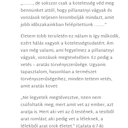
„………., de sokszor csak a kötelesség véd meg
bennünket attól, hogy pillanatnyi vágyak és
vonzások teljesen lerombolják mindazt, amit
jobb időszakainkban felépítettünk ……….”
Életem több területén ez nálam is így működik,
ezért hálás vagyok a kötelességtudatért. Ám
van még valami, ami fegyelmez a pillanatnyi
vágyak, vonzások megtevésében. Ez pedig a
vetés – aratás törvényszerűsége. Ugyanis
tapasztalom, hasonlóan a természet
törvényszerűségeihez, minden tettem vetés,
amit aratás követ:
„Ne legyetek megtévesztve, Isten nem
csúfoltatik meg; mert amit vet az ember, azt
aratja is. Mert aki vet az ő testének, a testből
arat romlást; aki pedig vet a léleknek, a
lélekből arat örök életet.” (Galata 6:7-8)