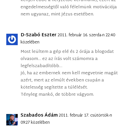
kelljen ebbe a helyzetbe kerülnünk), ezért az
engedelmességtől való félelmünk motivációja
nem ugyanaz, mint Jézus esetében.
D-Szabó Eszter
2011. február 16. szerda-n 22:40
közelében
Most leültem a gép elé és 2 órája a blogodat
olvasom… ez az írás volt számomra a
legfelszabadítóbb…
Jó, ha az embernek nem kell megvetnie magát
azért, mert az elmúlt években csupán a
kötelesség segítette a túlélését.
Tényleg mankó, de többre vágyom.
Szabados Ádám
2011. február 17. csütörtök-n
09:27 közelében