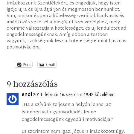
Imádkozzunk Szentlélekért, és engedjük, hogy Isten
igéje újra és újra átjárjon és megmosson bennünket.
Van, amikor éppen a kötelességszerű bibliaolvasás és
imádkozás vezet el a megújult szenvedélyhez, mely
örömmé változtatja a kötelességet, és új lendületet ad
engedelmességünknek. Amíg ebben a testben
vagyunk, szükségünk lesz a kötelességre mint hasznos
pótmotivációra.
Print
Email
9 hozzászólás
endi
2011. február 16. szerda-n 19:43 közelében
„Ha a szívünk teljesen a helyén lenne, az
Istenben való gyönyörködés lenne
engedelmességünk egyedüli motivációja.”
Ez szerintem nem igaz. Jézus is imádkozott úgy,