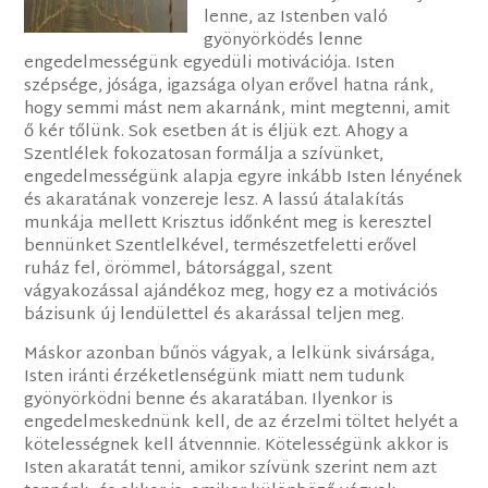
lenne, az Istenben való
gyönyörködés lenne
engedelmességünk egyedüli motivációja. Isten
szépsége, jósága, igazsága olyan erővel hatna ránk,
hogy semmi mást nem akarnánk, mint megtenni, amit
ő kér tőlünk. Sok esetben át is éljük ezt. Ahogy a
Szentlélek fokozatosan formálja a szívünket,
engedelmességünk alapja egyre inkább Isten lényének
és akaratának vonzereje lesz. A lassú átalakítás
munkája mellett Krisztus időnként meg is keresztel
bennünket Szentlelkével, természetfeletti erővel
ruház fel, örömmel, bátorsággal, szent
vágyakozással ajándékoz meg, hogy ez a motivációs
bázisunk új lendülettel és akarással teljen meg.
Máskor azonban bűnös vágyak, a lelkünk sivársága,
Isten iránti érzéketlenségünk miatt nem tudunk
gyönyörködni benne és akaratában. Ilyenkor is
engedelmeskednünk kell, de az érzelmi töltet helyét a
kötelességnek kell átvennnie. Kötelességünk akkor is
Isten akaratát tenni, amikor szívünk szerint nem azt