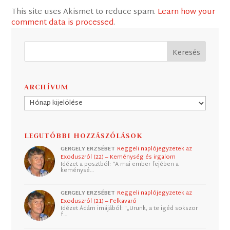
This site uses Akismet to reduce spam.
Learn how your
comment data is processed
.
ARCHÍVUM
Archívum
LEGUTÓBBI HOZZÁSZÓLÁSOK
GERGELY ERZSÉBET
Reggeli naplójegyzetek az
Exoduszról (22) – Keménység és irgalom
Idézet a posztból: "A mai ember fejében a
keménysé…
GERGELY ERZSÉBET
Reggeli naplójegyzetek az
Exoduszról (21) – Felkavaró
Idézet Ádám imájából: "„Urunk, a te igéd sokszor
f…