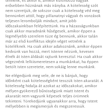
tennénk, és akkor is, amikor különböző vágyak
erősebben húznának más irányba. A kötelesség szót
nem szeretjük, de sokszor csak a kötelesség véd meg
bennünket attól, hogy pillanatnyi vágyak és vonzások
teljesen lerombolják mindazt, amit jobb
időszakainkban felépítettünk. Ha a házasságunkban
csak akkor maradnánk hűségesek, amikor éppen a
legmélyebb szerelem tüze ég bennünk, akkor talán
már az első konfliktus idején véget vetnénk a
köteléknek. Ha csak akkor adakoznánk, amikor éppen
kedvünk van hozzá, mert Istenre nézünk, kevesen
élnék át Isten áldását rajtunk keresztül. Ha csak akkor
végeznénk lelkiismeretesen a munkánkat, ha éppen
betölt Isten szeretete, nem sokáig lenne munkánk.
Ne elégedjünk meg vele, de ne is bánjuk, hogy
időnként csak kötelességként tesszük Isten akaratát. A
kötelesség hidalja át azokat az időszakokat, amikor
mélyen gyökerező bűnösségünk miatt Istent és
akaratát nem vagyunk képesek teljes örömnek
tekinteni. Törekedjünk ugyanakkor arra, hogy Istent
mélyebben is megismerjük és megszeressük.