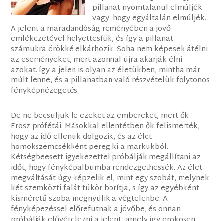
pillanat nyomtalanul elmúljék
vagy, hogy egyáltalán elmúljék.
A jelent a maradandóság reményében a jövő
emlékezetével helyettesítik, és így a pillanat
számukra örökké elkárhozik. Soha nem képesek átélni
az eseményeket, mert azonnal újra akarják élni
azokat. Így a jelen is olyan az életükben, mintha már
múlt lenne, és a pillanatban való részvételük folytonos
fényképnézegetés.
De ne becsüljük le ezeket az embereket, mert ők
Erosz prófétái. Másokkal ellentétben ők felismerték,
hogy az idő ellenük dolgozik, és az élet
homokszemcsékként pereg ki a markukból.
Kétségbeesett igyekezettel próbálják megállítani az
időt, hogy fényképalbumba rendezgethessék. Az élet
megváltását úgy képzelik el, mint egy szobát, melynek
két szemközti falát tükör borítja, s így az egyébként
kisméretű szoba megnyúlik a végtelenbe. A
fényképezéssel előrefutnak a jövőbe, és onnan
próbálják elővételezni a jelent, amely így örökösen