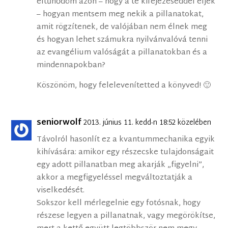
eltűnődöm azon – hogy a te kifejezéseddel éljek
– hogyan mentsem meg nekik a pillanatokat,
amit rögzítenek, de valójában nem élnek meg
és hogyan lehet számukra nyilvánvalóvá tenni
az evangélium valóságát a pillanatokban és a
mindennapokban?
Köszönöm, hogy felelevenítetted a könyved! 🙂
seniorwolf
2013. június 11. kedd-n 18:52 közelében
Távolról hasonlít ez a kvantummechanika egyik
kihívására: amikor egy részecske tulajdonságait
egy adott pillanatban meg akarják „figyelni”,
akkor a megfigyeléssel megváltoztatják a
viselkedését.
Sokszor kell mérlegelnie egy fotósnak, hogy
részese legyen a pillanatnak, vagy megörökítse,