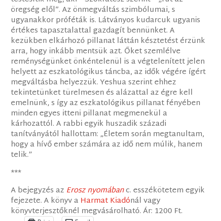
öregség elől”. Az önmegváltás szimbólumai, s
ugyanakkor próféták is. Látványos kudarcuk ugyanis
értékes tapasztalattal gazdagít bennünket. A
kezükben elkárhozó pillanat láttán késztetést érzünk
arra, hogy inkább mentsük azt. Őket szemlélve
reménységünket önkéntelenül is a végtelenített jelen
helyett az eszkatológikus táncba, az idők végére ígért
megváltásba helyezzük. Yeshua szerint ehhez
tekintetünket türelmesen és alázattal az égre kell
emelnünk, s így az eszkatológikus pillanat fényében
minden egyes itteni pillanat megmenekül a
kárhozattól. A rabbi egyik huszadik századi
tanítványától hallottam: „Életem során megtanultam,
hogy a hívő ember számára az idő nem múlik, hanem
telik.”
***
A bejegyzés az
Erosz nyomában
c. esszékötetem egyik
fejezete. A könyv a
Harmat Kiadó
nál vagy
könyvterjesztőknél megvásárolható. Ár: 1200 Ft.