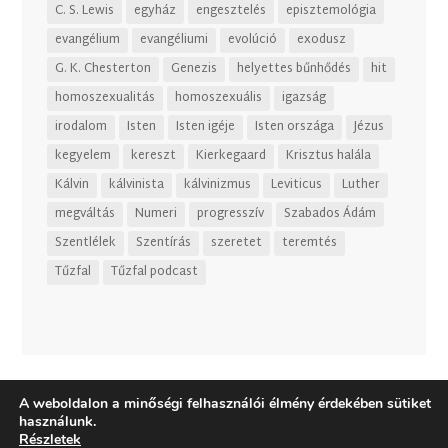
C. S. Lewis
egyház
engesztelés
episztemológia
evangélium
evangéliumi
evolúció
exodusz
G. K. Chesterton
Genezis
helyettes bűnhődés
hit
homoszexualitás
homoszexuális
igazság
irodalom
Isten
Isten igéje
Isten országa
Jézus
kegyelem
kereszt
Kierkegaard
Krisztus halála
Kálvin
kálvinista
kálvinizmus
Leviticus
Luther
megváltás
Numeri
progresszív
Szabados Ádám
Szentlélek
Szentírás
szeretet
teremtés
Tűzfal
Tűzfal podcast
A weboldalon a minőségi felhasználói élmény érdekében sütiket
használunk.
Részletek