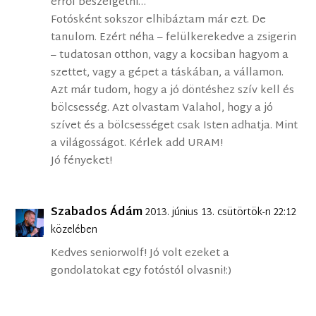
erről beszélgetni…
Fotósként sokszor elhibáztam már ezt. De
tanulom. Ezért néha – felülkerekedve a zsigerin
– tudatosan otthon, vagy a kocsiban hagyom a
szettet, vagy a gépet a táskában, a vállamon.
Azt már tudom, hogy a jó döntéshez szív kell és
bölcsesség. Azt olvastam Valahol, hogy a jó
szívet és a bölcsességet csak Isten adhatja. Mint
a világosságot. Kérlek add URAM!
Jó fényeket!
Szabados Ádám
2013. június 13. csütörtök-n 22:12
közelében
Kedves seniorwolf! Jó volt ezeket a
gondolatokat egy fotóstól olvasni!:)