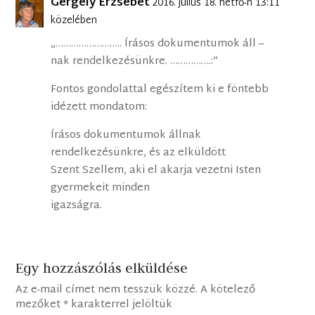
Gergely Erzsébet
2016. július 18. hétfő-n 13:11
közelében
„…………………….. Írásos dokumentumok áll –
nak rendelkezésünkre. …………….:”
Fontos gondolattal egészítem ki e föntebb
idézett mondatom:
Írásos dokumentumok állnak
rendelkezésünkre, és az elküldött
Szent Szellem, aki el akarja vezetni Isten
gyermekeit minden
igazságra.
Egy hozzászólás elküldése
Az e-mail címet nem tesszük közzé.
A kötelező
mezőket
*
karakterrel jelöltük