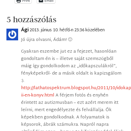
Print
Email
5 hozzászólás
Ági
2013. június 10. hétfő-n 23:36 közelében
Jó újra olvasni, Ádám! 🙂
Gyakran eszembe jut ez a fejezet, hasonlóan
gondoltam én is – illetve saját szemszögből
máig így gondolkodom az „időkapszulákról”,
fényképekről- de a másik oldalt is kapizsgálom
:).
http://lathatospektrum.blogspot.hu/2011/10/idokap
ii-en-konyv.html
A férjem fotós és enyhén
érintett az autizmusban – ezt azért merem itt
leírni, mert engedélyezte és felvállalja. Ők
képekben gondolkodnak. A folyamatok is
képsorok, ábrák számukra. Napról napra