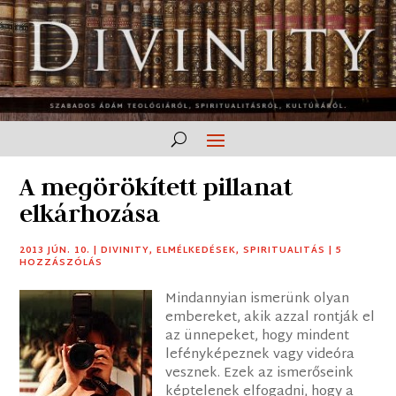
A megörökített pillanat
elkárhozása
2013 JÚN. 10.
|
DIVINITY
,
ELMÉLKEDÉSEK
,
SPIRITUALITÁS
|
5
HOZZÁSZÓLÁS
Mindannyian ismerünk olyan
embereket, akik azzal rontják el
az ünnepeket, hogy mindent
lefényképeznek vagy videóra
vesznek. Ezek az ismerőseink
képtelenek elfogadni, hogy a