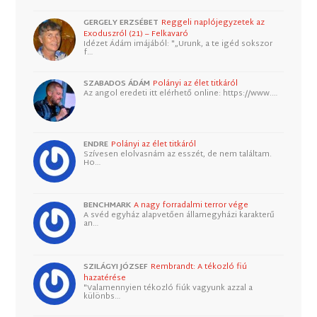
GERGELY ERZSÉBET
Reggeli naplójegyzetek az
Exoduszról (21) – Felkavaró
Idézet Ádám imájából: "„Urunk, a te igéd sokszor
f…
SZABADOS ÁDÁM
Polányi az élet titkáról
Az angol eredeti itt elérhető online: https://www.…
ENDRE
Polányi az élet titkáról
Szívesen elolvasnám az esszét, de nem találtam.
Ho…
BENCHMARK
A nagy forradalmi terror vége
A svéd egyház alapvetően államegyházi karakterű
an…
SZILÁGYI JÓZSEF
Rembrandt: A tékozló fiú
hazatérése
"Valamennyien tékozló fiúk vagyunk azzal a
különbs…