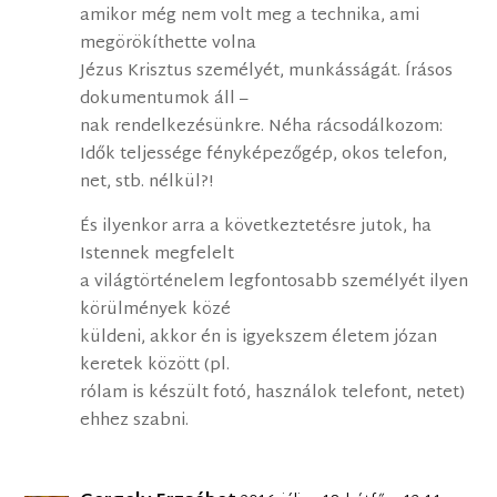
amikor még nem volt meg a technika, ami
megörökíthette volna
Jézus Krisztus személyét, munkásságát. Írásos
dokumentumok áll –
nak rendelkezésünkre. Néha rácsodálkozom:
Idők teljessége fényképezőgép, okos telefon,
net, stb. nélkül?!
És ilyenkor arra a következtetésre jutok, ha
Istennek megfelelt
a világtörténelem legfontosabb személyét ilyen
körülmények közé
küldeni, akkor én is igyekszem életem józan
keretek között (pl.
rólam is készült fotó, használok telefont, netet)
ehhez szabni.