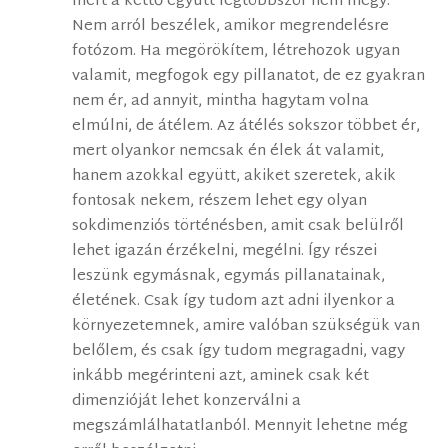
mert a kettő együtt legtöbbször nem megy.
Nem arról beszélek, amikor megrendelésre
fotózom. Ha megörökítem, létrehozok ugyan
valamit, megfogok egy pillanatot, de ez gyakran
nem ér, ad annyit, mintha hagytam volna
elmúlni, de átélem. Az átélés sokszor többet ér,
mert olyankor nemcsak én élek át valamit,
hanem azokkal együtt, akiket szeretek, akik
fontosak nekem, részem lehet egy olyan
sokdimenziós történésben, amit csak belülről
lehet igazán érzékelni, megélni. Így részei
leszünk egymásnak, egymás pillanatainak,
életének. Csak így tudom azt adni ilyenkor a
környezetemnek, amire valóban szükségük van
belőlem, és csak így tudom megragadni, vagy
inkább megérinteni azt, aminek csak két
dimenzióját lehet konzerválni a
megszámlálhatatlanból. Mennyit lehetne még