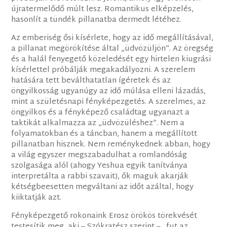
újratermelődő múlt lesz. Romantikus elképzelés,
hasonlít a tündék pillanatba dermedt létéhez.
Az emberiség ősi kísérlete, hogy az idő megállításával,
a pillanat megörökítése által „üdvözüljön”. Az öregség
és a halál fenyegető közeledését egy hirtelen kiugrási
kísérlettel próbálják megakadályozni. A szerelem
hatására tett beválthatatlan ígéretek és az
öngyilkosság ugyanúgy az idő múlása elleni lázadás,
mint a születésnapi fényképezgetés. A szerelmes, az
öngyilkos és a fényképező családtag ugyanazt a
taktikát alkalmazza az „üdvözüléshez”. Nem a
folyamatokban és a táncban, hanem a megállított
pillanatban hisznek. Nem reménykednek abban, hogy
a világ egyszer megszabadulhat a romlandóság
szolgasága alól (ahogy Yeshua egyik tanítványa
interpretálta a rabbi szavait), ők maguk akarják
kétségbeesetten megváltani az időt azáltal, hogy
kiiktatják azt.
Fényképezgető rokonaink Erosz örökös törekvését
testesítik meg, aki – Szókratész szerint – „fut az