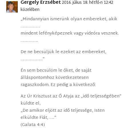
Gergely Erzsébet
2016. július 18. hétfő-n 12:42
közelében
„Mindannyian ismerünk olyan embereket, akik
……………….
mindent lefényképeznek vagy videóra vesznek.
……………..
De ne becsüljük le ezeket az embereket,
…………………”
Én sem becsülöm le őket, de saját
álláspontomhoz következetesen
ragaszkodom. Ez pedig a következő:
Az Úr Krisztust az Ő Atyja az „idő teljességében”
küldte el,
„De amikor eljött az idő teljessége, Isten
elküldte Fiát, …..”
(Galata 4:4)