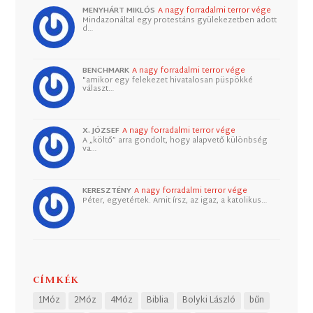
MENYHÁRT MIKLÓS
A nagy forradalmi terror vége
Mindazonáltal egy protestáns gyülekezetben adott
d…
BENCHMARK
A nagy forradalmi terror vége
"amikor egy felekezet hivatalosan püspökké
választ…
X. JÓZSEF
A nagy forradalmi terror vége
A „költő” arra gondolt, hogy alapvető különbség
va…
KERESZTÉNY
A nagy forradalmi terror vége
Péter, egyetértek. Amit írsz, az igaz, a katolikus…
CÍMKÉK
1Móz
2Móz
4Móz
Biblia
Bolyki László
bűn