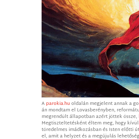
A
parokia.hu
oldalán megjelent annak a gon
án mondtam el Lovasberényben, református
megrendült állapotban azért jöttek össze,
Megtiszteltetésként éltem meg, hogy kívül
töredelmes imádkozásban és Isten előtti
el, amit a helyzet és a megújulás lehetősé