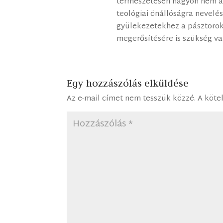
természetesen nagyon nem az
teológiai önállóságra nevelés
gyülekezetekhez a pásztorok
megerősítésére is szükség va
Egy hozzászólás elküldése
Az e-mail címet nem tesszük közzé.
A köte