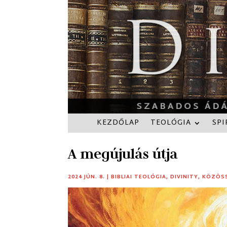
KEZDŐLAP
TEOLÓGIA
SPI
A megújulás útja
2024 JÚN. 8.
|
BIBLIAI TEOLÓGIA
,
DIVINITY
,
KÖZÖS