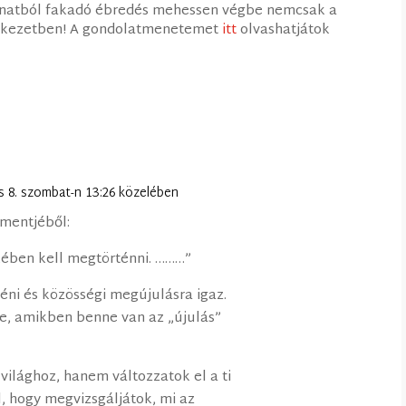
ánatból fakadó ébredés mehessen végbe nemcsak a
lekezetben! A gondolatmenetemet
itt
olvashatjátok
us 8. szombat-n 13:26 közelében
mmentjéből:
lkében kell megtörténni. ………”
ni és közösségi megújulásra igaz.
be, amikben benne van az „újulás”
világhoz, hanem változzatok el a ti
, hogy megvizsgáljátok, mi az