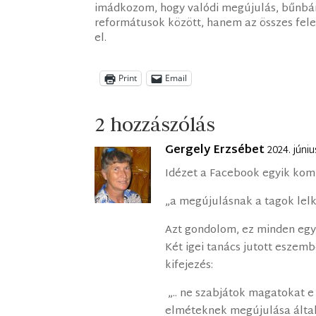
imádkozom, hogy valódi megújulás, bűnb
reformátusok között, hanem az összes fe
el.
Print
Email
2 hozzászólás
Gergely Erzsébet
2024. júni
Idézet a Facebook egyik ko
„a megújulásnak a tagok le
Azt gondolom, ez minden egyé
Két igei tanács jutott eszem
kifejezés:
„.. ne szabjátok magatokat e 
elméteknek megújulása által