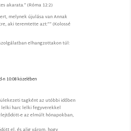
etes akarata.” (Róma 12:2)
bert, melynek újulása van Annak
re, aki teremtette azt:”” (Kolossé
eszolgálatban elhangzottakon túl:
dd-n 10:08 közelében
ülekezeti tagként az utóbbi időben
lelki harc lelki fegyverekkel
lejtődött-e az elmúlt hónapokban,
ött el, és alig várom, hogy