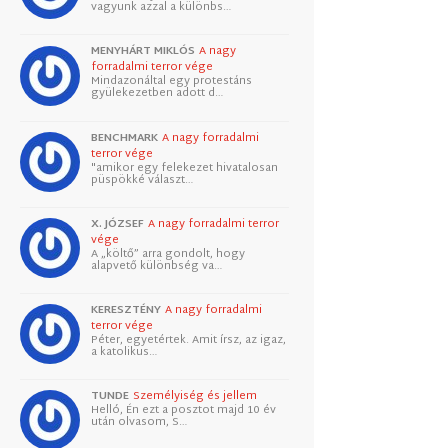
vagyunk azzal a különbs…
MENYHÁRT MIKLÓS
A nagy
forradalmi terror vége
Mindazonáltal egy protestáns
gyülekezetben adott d…
BENCHMARK
A nagy forradalmi
terror vége
"amikor egy felekezet hivatalosan
püspökké választ…
X. JÓZSEF
A nagy forradalmi terror
vége
A „költő” arra gondolt, hogy
alapvető különbség va…
KERESZTÉNY
A nagy forradalmi
terror vége
Péter, egyetértek. Amit írsz, az igaz,
a katolikus…
TUNDE
Személyiség és jellem
Helló, Én ezt a posztot majd 10 év
után olvasom, S…