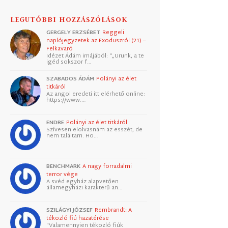
LEGUTÓBBI HOZZÁSZÓLÁSOK
GERGELY ERZSÉBET
Reggeli
naplójegyzetek az Exoduszról (21) –
Felkavaró
Idézet Ádám imájából: "„Urunk, a te
igéd sokszor f…
SZABADOS ÁDÁM
Polányi az élet
titkáról
Az angol eredeti itt elérhető online:
https://www.…
ENDRE
Polányi az élet titkáról
Szívesen elolvasnám az esszét, de
nem találtam. Ho…
BENCHMARK
A nagy forradalmi
terror vége
A svéd egyház alapvetően
államegyházi karakterű an…
SZILÁGYI JÓZSEF
Rembrandt: A
tékozló fiú hazatérése
"Valamennyien tékozló fiúk