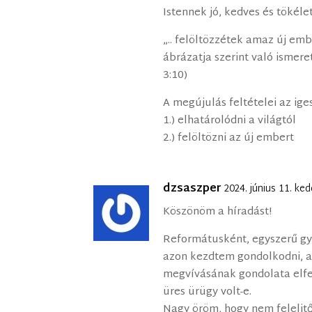
Istennek jó, kedves és tökél
„.. felöltözzétek amaz új em
ábrázatja szerint való ismeret
3:10)
A megújulás feltételei az ig
1.) elhatárolódni a világtól
2.) felöltözni az új embert
dzsaszper
2024. június 11. ke
Köszönöm a híradást!
Reformátusként, egyszerű gy
azon kezdtem gondolkodni, a 
megvívásának gondolata elfe
üres ürügy volt-e.
Nagy öröm, hogy nem feleljtőd