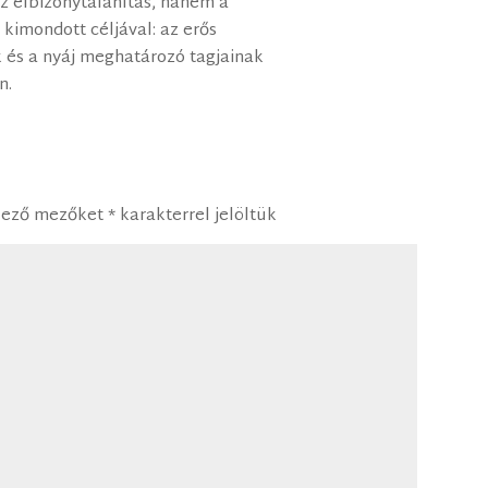
 elbizonytalanítás, hanem a
 kimondott céljával: az erős
 és a nyáj meghatározó tagjainak
n.
lező mezőket
*
karakterrel jelöltük