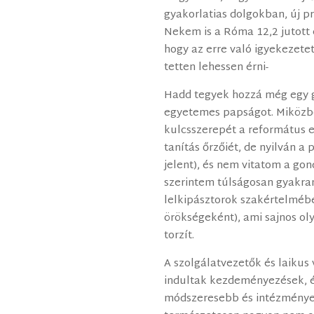
gyakorlatias dolgokban, új pr
Nekem is a Róma 12,2 jutott 
hogy az erre való igyekezete
tetten lehessen érni-
Hadd tegyek hozzá még egy 
egyetemes papságot. Miközbe
kulcsszerepét a református e
tanítás őrzőiét, de nyilván a
jelent), és nem vitatom a go
szerintem túlságosan gyakran
lelkipásztorok szakértelmébe
örökségeként), ami sajnos o
torzít.
A szolgálatvezetők és laikus 
indultak kezdeményezések, é
módszeresebb és intézménye