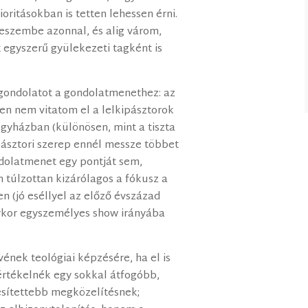
ioritásokban is tetten lehessen érni.
eszembe azonnal, és alig várom,
t egyszerű gyülekezeti tagként is
gondolatot a gondolatmenethez: az
n nem vitatom el a lelkipásztorok
gyházban (különösen, mint a tiszta
 pásztori szerep ennél messze többet
ndolatmenet egy pontját sem,
 túlzottan kizárólagos a fókusz a
n (jó eséllyel az előző évszázad
lykor egyszemélyes show irányába
vének teológiai képzésére, ha el is
rtékelnék egy sokkal átfogóbb,
sítettebb megközelítésnek;