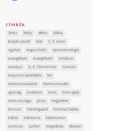
CÍMKÉK
1Móz
2Móz
4Móz
Biblia
Bolyki László
bűn
C. S. Lewis
egyház
engesztelés
episztemológia
evangélium
evangéliumi
evolúció
exodusz
G. K. Chesterton
Genezis
helyettes bűnhődés
hit
homoszexualitás
homoszexuális
igazság
irodalom
Isten
Isten igéje
Isten országa
Jézus
kegyelem
kereszt
Kierkegaard
Krisztus halála
Kálvin
kálvinista
kálvinizmus
Leviticus
Luther
megváltás
Numeri