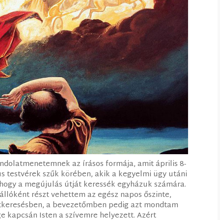
dolatmenetemnek az írásos formája, amit április 8-
 testvérek szűk körében, akik a kegyelmi ügy utáni
 hogy a megújulás útját keressék egyházuk számára.
állóként részt vehettem az egész napos őszinte,
 útkeresésben, a bevezetőmben pedig azt mondtam
ge kapcsán Isten a szívemre helyezett. Azért