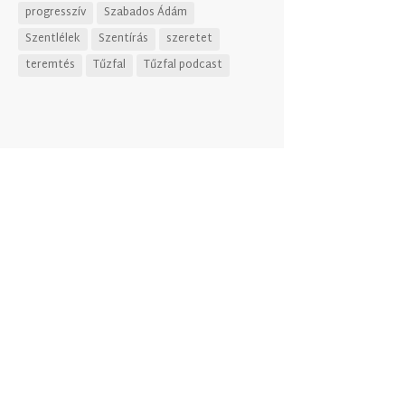
progresszív
Szabados Ádám
Szentlélek
Szentírás
szeretet
teremtés
Tűzfal
Tűzfal podcast