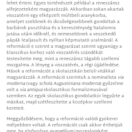
lehet érteni. Egyes történészek például a reneszánsz
alfejezeteként magyarázzák. Akkoriban sokan akartak
visszatérni egy elképzelt múltbeli aranykorba,
amelyet szebbnek és dicsőségesebbnek gondoltak a
barbárok pusztítása és a kereszténység hatalomra
jutása utáni időknél, és nemesebbnek a veszekedő
pápák lealjasult és nyíltan képmutató uralmánál. A
reformáció e szerint a magyarázat szerint ugyanúgy a
klasszikus korhoz való visszatérés szándékát
testesítette meg, mint a reneszánsz tágabb szellemi
mozgalma. A lényeg a visszatérés, a régi újjáéledése.
Mások a reformációt a skolasztikán belüli vitákkal
magyarázzák. A reformáció szerintük a nominalista
via
moderna
(vagy
schola Augustiniana moderna
) győzelme
volt a
via antiqua
skolasztikus formalizmusával
szemben. Az egyik skolasztikus gondolatkör legyűrte a
másikat, majd szétfeszítette a középkor szellemi
kereteit.
Meggyőződésem, hogy a reformáció valódi gyökerei
mélyebben voltak. A reformációt csak akkor érthetjük
meg, ha elsősorban
evangéliumi
mozgalomként