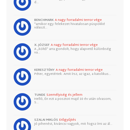
d…
BENCHMARK
A nagy forradalmi terror vége
"amikor egy felekezet hivatalosan püspökké
választ…
X. JÓZSEF
A nagy forradalmi terror vége
A „költő” arra gondolt, hogy alapvető különbség
va…
KERESZTÉNY
A nagy forradalmi terror vége
Péter, egyetértek. Amit írsz, az igaz, a katolikus…
TUNDE
Személyiség és jellem
Helló, Én ezt a posztot majd 10 év után olvasom,
S…
SZALAI MIKLÓS
Erőgyűjtés
Jó pihenést, kiváncsi vagyok, mit fogsz írni az ál…