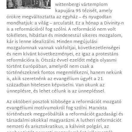
wittenbergi vártemplom
kapujára 95 tézisét, amely
örökre megváltoztatta az egyház – és nyugodtan
mondhatjuk: a világ – arculatát. Ez a hónap a Divinity-n
is a reformációról fog szólni. A reformáció nem volt
tökéletes, hibátlan és mindenestül sikeres mozgalom,
kár is lenne idealizálni. Minden megújulási
mozgalomnak vannak vakfoltjai, következetlenségei
és nem kívánt következményei, ez igaz a protestáns
reformációra is. Ötszáz évvel ezelőtt mégis olyasmi
történt Európában, amelyről nem csak a
történészeknek fontos megemlékezni, hanem nekünk
is, akik szeretnénk az evangélium ügyét a 21.
században hitelesen képviselni. Van okunk az
ünneplésre, és lehet célunk is az ünnepléssel.
Az októberi posztok többsége a reformációt mozgató
evangéliumi motívumokról fog szólni. Marxista
történészek megpróbálták a reformációt gazdasági és
társadalmi okokkal magyarázni. A lutheri reformációt
nemzeti és arisztokratikus, a kálvinit polgári, az