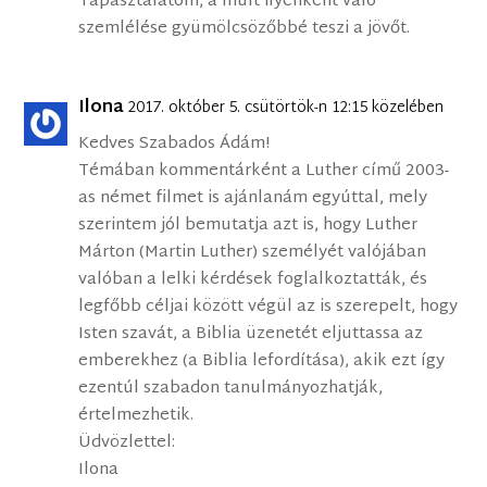
Tapasztalatom, a múlt ilyenként való
szemlélése gyümölcsözőbbé teszi a jövőt.
Ilona
2017. október 5. csütörtök-n 12:15 közelében
Kedves Szabados Ádám!
Témában kommentárként a Luther című 2003-
as német filmet is ajánlanám egyúttal, mely
szerintem jól bemutatja azt is, hogy Luther
Márton (Martin Luther) személyét valójában
valóban a lelki kérdések foglalkoztatták, és
legfőbb céljai között végül az is szerepelt, hogy
Isten szavát, a Biblia üzenetét eljuttassa az
emberekhez (a Biblia lefordítása), akik ezt így
ezentúl szabadon tanulmányozhatják,
értelmezhetik.
Üdvözlettel:
Ilona