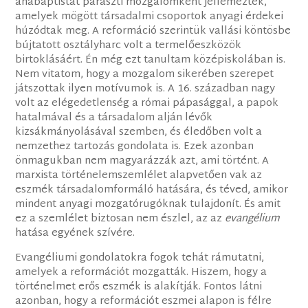
anabaptistát paraszti mozgalomként jellemezték,
amelyek mögött társadalmi csoportok anyagi érdekei
húzódtak meg. A reformáció szerintük vallási köntösbe
bújtatott osztályharc volt a termelőeszközök
birtoklásáért. Én még ezt tanultam középiskolában is.
Nem vitatom, hogy a mozgalom sikerében szerepet
játszottak ilyen motívumok is. A 16. században nagy
volt az elégedetlenség a római pápasággal, a papok
hatalmával és a társadalom alján lévők
kizsákmányolásával szemben, és éledőben volt a
nemzethez tartozás gondolata is. Ezek azonban
önmagukban nem magyarázzák azt, ami történt. A
marxista történelemszemlélet alapvetően vak az
eszmék társadalomformáló hatására, és téved, amikor
mindent anyagi mozgatórugóknak tulajdonít. És amit
ez a szemlélet biztosan nem észlel, az az
evangélium
hatása egyének szívére.
Evangéliumi gondolatokra fogok tehát rámutatni,
amelyek a reformációt mozgatták. Hiszem, hogy a
történelmet erős eszmék is alakítják. Fontos látni
azonban, hogy a reformációt eszmei alapon is félre