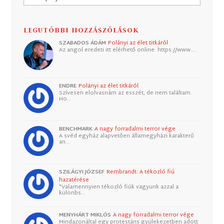
LEGUTÓBBI HOZZÁSZÓLÁSOK
SZABADOS ÁDÁM
Polányi az élet titkáról
Az angol eredeti itt elérhető online: https://www.…
ENDRE
Polányi az élet titkáról
Szívesen elolvasnám az esszét, de nem találtam.
Ho…
BENCHMARK
A nagy forradalmi terror vége
A svéd egyház alapvetően államegyházi karakterű
an…
SZILÁGYI JÓZSEF
Rembrandt: A tékozló fiú
hazatérése
"Valamennyien tékozló fiúk vagyunk azzal a
különbs…
MENYHÁRT MIKLÓS
A nagy forradalmi terror vége
Mindazonáltal egy protestáns gyülekezetben adott