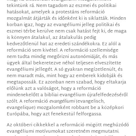
tekintünk rá. Nem tagadom az eszmei és politikai
hatásokat, amelyek a protestáns reformáció
mozgalmát átjárták és időnként ki is siklatták. Minden
korban igaz, hogy az evangéliumi jelleg politikai és
eszmei térbe kerülve nem csak hatást fejt ki, de maga
is könnyen átalakul, az átalakulás pedig
kedvezőtlenül hat az eredeti szándékokra. Ez alól a
reformáció sem kivétel. A reformáció szellemisége
nem tudta mindig megőrizni autonómiáját, és más
ügyek által bekeretezve néhol teljesen elveszítette
evangéliumi jellegét. A só gyakran megízetlenült, és
nem maradt más, mint hogy az emberek kidobják és
megtapossák. Ez azonban nem szabad, hogy eltakarja
előlünk azt a valóságot, hogy a reformáció
mindenekelőtt a bibliai evangélium újrafelfedezéséről
szólt. A reformáció
evangéliumi
(evangelisch,
evangelique) mozgalomként robbant be a középkori
Európába, hogy azt fenekestül felforgassa.
Az októberi cikkekkel a reformáció mögött meghúzódó
evangéliumi motívumokat szeretném megmutatni.