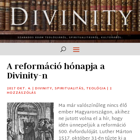
A reformáció hónapja a
Divinity-n
2017 OKT. 4.
|
DIVINITY
,
SPIRITUALITÁS
,
TEOLÓGIA
|
2
HOZZÁSZÓLÁS
Ma már valószínűleg nincs élő
ember Magyarországon, akihez
ne jutott volna el a hír, hogy
idén ünnepeljük a reformáció
500. évfordulóját. Luther Márton
1517. október 31-én tűzte ki a