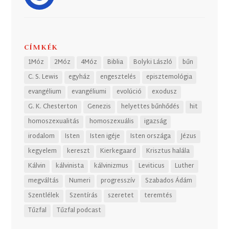
CÍMKÉK
1Móz
2Móz
4Móz
Biblia
Bolyki László
bűn
C. S. Lewis
egyház
engesztelés
episztemológia
evangélium
evangéliumi
evolúció
exodusz
G. K. Chesterton
Genezis
helyettes bűnhődés
hit
homoszexualitás
homoszexuális
igazság
irodalom
Isten
Isten igéje
Isten országa
Jézus
kegyelem
kereszt
Kierkegaard
Krisztus halála
Kálvin
kálvinista
kálvinizmus
Leviticus
Luther
megváltás
Numeri
progresszív
Szabados Ádám
Szentlélek
Szentírás
szeretet
teremtés
Tűzfal
Tűzfal podcast