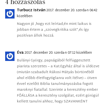
4 hozzászólás
Turbucz István
2017. december 20. szerda-n 06:42
közelében
Nagyon jó ,hogy ezt leírtad,én mint laikus is
jobban értem a „szövegkritika szót”,és így
pozitívan állok hozzá.
Éva
2017. december 20. szerda-n 07:12 közelében
Bulányi György, papságából felfüggesztett
piarista szerzetes – a Kat.Egyház által is üldözve
(miután szabadult Rákosi Mátyás börtönéből
ahol előbb életfogytiglanra volt ítélve) – ötven
évvel ezelőtt Biblia tanulmányozásba fogott
maroknyi fiatallal. Szerinte a keresztény ember
FŐÁLLÁSA a keresztény szolgálat, ezért görögül
kellett tanulni ahhoz, hogy SZAVANKÉNT