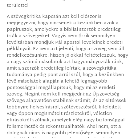
területtel.
A szövegkritika kapcsán azt kell először is
megjegyezni, hogy nincsenek a kezünkben azok a
papiruszok, amelyekre a bibliai szerzők eredetileg
írták a szövegeiket. Vagyis nem őrzik semmilyen
levéltárban mondjuk Pál apostol leveleinek eredeti
példányait. Ez nem azt jelenti, hogy a szöveg sem áll
rendelkezésünkre, hiszen jó okkal feltételezzük, hogy
a nagy számú másolatok azt hagyományozták ránk,
amit a szerzők eredetileg leírtak, a szövegkritika
tudománya pedig pont arról szól, hogy a kezünkben
lévő másolatok alapján a lehető legnagyobb
pontossággal megállapítsuk, hogy mi az eredeti
szöveg. Megint nem kell megijedni: az Újszövetség
szövege alapvetően stabilnak számít, és az eltérések
többnyire helyesírásról, szótévesztésről, kifelejtett
vagy éppen megismételt részletekről, véletlen
elírásokról szólnak, amelyek elég nagy biztonsággal
felismerhetők és rekonstruálhatók. Ahol nem, ott a
dolognak nincs is nagyobb jelentősége, semmilyen