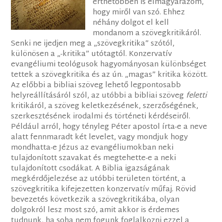
érthetőbben is elmagyarázom,
hogy miről van szó. Ehhez
néhány dolgot el kell
mondanom a szövegkritikáról.
Senki ne ijedjen meg a „szövegkritika” szótól,
különösen a „-kritika” utótagtól. Konzervatív
evangéliumi teológusok hagyományosan különbséget
tettek a szövegkritika és az ún. „magas” kritika között.
Az előbbi a bibliai szöveg lehető legpontosabb
helyreállításáról szól, az utóbbi a bibliai szöveg
feletti
kritikáról, a szöveg keletkezésének, szerzőségének,
szerkesztésének irodalmi és történeti kérdéseiről.
Például arról, hogy tényleg Péter apostol írta-e a neve
alatt fennmaradt két levelet, vagy mondjuk hogy
mondhatta-e Jézus az evangéliumokban neki
tulajdonított szavakat és megtehette-e a neki
tulajdonított csodákat. A Biblia igazságának
megkérdőjelezése az utóbbi területen történt, a
szövegkritika kifejezetten konzervatív műfaj. Rövid
bevezetés következik a szövegkritikába, olyan
dolgokról lesz most szó, amit akkor is érdemes
tudnunk, ha soha nem fogunk foglalkozni ezzel a