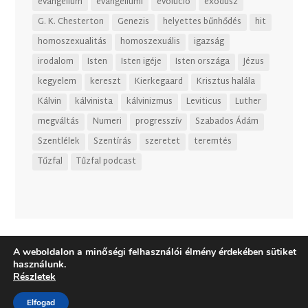
evangélium
evangéliumi
evolúció
exodusz
G. K. Chesterton
Genezis
helyettes bűnhődés
hit
homoszexualitás
homoszexuális
igazság
irodalom
Isten
Isten igéje
Isten országa
Jézus
kegyelem
kereszt
Kierkegaard
Krisztus halála
Kálvin
kálvinista
kálvinizmus
Leviticus
Luther
megváltás
Numeri
progresszív
Szabados Ádám
Szentlélek
Szentírás
szeretet
teremtés
Tűzfal
Tűzfal podcast
A weboldalon a minőségi felhasználói élmény érdekében sütiket
használunk.
Részletek
Elfogad
Dizájn:
Elegant Themes
| Motor:
WordPress