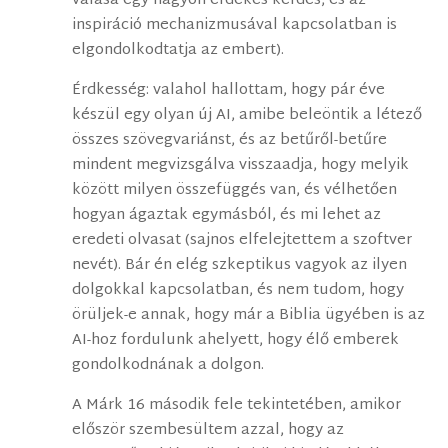
válása egy nagyon érdekes kérdés, és az
inspiráció mechanizmusával kapcsolatban is
elgondolkodtatja az embert).
Érdkesség: valahol hallottam, hogy pár éve
készül egy olyan új AI, amibe beleöntik a létező
összes szövegvariánst, és az betűről-betűre
mindent megvizsgálva visszaadja, hogy melyik
között milyen összefüggés van, és vélhetően
hogyan ágaztak egymásból, és mi lehet az
eredeti olvasat (sajnos elfelejtettem a szoftver
nevét). Bár én elég szkeptikus vagyok az ilyen
dolgokkal kapcsolatban, és nem tudom, hogy
örüljek-e annak, hogy már a Biblia ügyében is az
AI-hoz fordulunk ahelyett, hogy élő emberek
gondolkodnának a dolgon.
A Márk 16 második fele tekintetében, amikor
először szembesültem azzal, hogy az