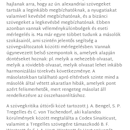
hajlanak arra, hogy az ún. alexandriai szövegeket
tartsák a leginkább megbízhatóknak, a nyugatiakat
valamivel kevésbé megbízhatónak, és a bizánci
szövegeket a legkevésbé megbízhatónak. Ebben
azonban vannak véleménykülönbségek és eseti
mérlegelés is. Ma már egyre többet tudunk a másolók
szokásairól, ami szintén jelentős segítség a
szövegváltozatok közötti mérlegelésben. Vannak
úgynevezett belső szempontok is, amelyek alapján
döntéseket hoznak: pl. melyik a nehezebb olvasat,
melyik a rövidebb olvasat, melyik olvasat lehet inkább
harmonizálási törekvés következménye. A
másolatokban található apró eltérések szinte mind a
másolók által vétett akaratlan hibák, amelyek pont
azért felismerhetők, mert rengeteg másolat áll
rendelkezésre az összehasonlításhoz.
A szövegkritika úttörői közé tartozott J. A. Bengel, S. P.
Tregelles és C. von Tischendorf, aki kalandos
körülmények között megtalálta a Codex Sinaiticust,
valamint a Tregelles szövegére támaszkodó B. F.