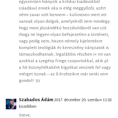
egyszerűen hiányzik a kritikai kiadásokból
(ráadásul ennek oka is elég meggyőző), azért
némi zavar volt bennem – különösen mert ott
vannak olyan dolgok, amelyekről nem mindegy,
hogy most jószándékú hozzátoldásról van szó
(hogy ne legyen olyan befejezetlen a történet),
vagy pedig nem, hiszen némely kijelentésre
komplett teológiák és keresztény irányzatok is
támaszkodhatnak, legalábbis részben (+ mi van
azokkal a szegény fringe csoportokkal, akik pl.
a hit bizonyítékaként kígyókat vesznek fel vagy
mérget isznak – az ő érzéseikre már senki sem
gondol? :))).
Szabados Ádám
2017. december 20. szerda-n 11:02
közelében
Steve,