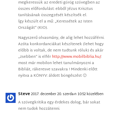
megkeressük az eredeti görög szövegben az
összes előfordulást: ebből Jézus Krisztus
tanításának összegzését készítsék el.
Így készült el a mű: „Keressétek az Isten
Országát” (KIO).
Nagyszerű olvasmány, de alig lehet hozzáférni.
Azóta konkordanciákat készítenek (lehet hogy
előbb is voltak, de nem tudtunk róluk) és akár
„zsebben” is elfér
http://www.mobilbiblia.hu/
:
most már mobilon lehet tanulmányozni a
Bibliát, rákeresve szavakra ! Mindenki előtt
nyitva a KÖNYV: áldott böngészést 🙂
Steve
2017. december 20. szerda-n 10:52 közelében
A szövegkritika egy érdekes dolog, bár sokat
nem tudok hozzátenni.