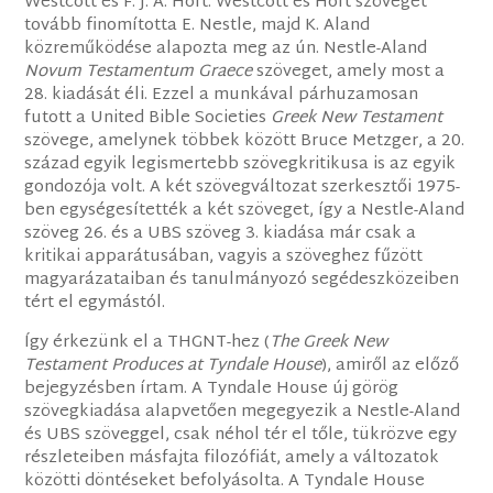
Westcott és F. J. A. Hort. Westcott és Hort szövegét
tovább finomította E. Nestle, majd K. Aland
közreműködése alapozta meg az ún. Nestle-Aland
Novum Testamentum Graece
szöveget, amely most a
28. kiadását éli. Ezzel a munkával párhuzamosan
futott a United Bible Societies
Greek New Testament
szövege, amelynek többek között Bruce Metzger, a 20.
század egyik legismertebb szövegkritikusa is az egyik
gondozója volt. A két szövegváltozat szerkesztői 1975-
ben egységesítették a két szöveget, így a Nestle-Aland
szöveg 26. és a UBS szöveg 3. kiadása már csak a
kritikai apparátusában, vagyis a szöveghez fűzött
magyarázataiban és tanulmányozó segédeszközeiben
tért el egymástól.
Így érkezünk el a THGNT-hez (
The Greek New
Testament Produces at Tyndale House
), amiről az előző
bejegyzésben írtam. A Tyndale House új görög
szövegkiadása alapvetően megegyezik a Nestle-Aland
és UBS szöveggel, csak néhol tér el tőle, tükrözve egy
részleteiben másfajta filozófiát, amely a változatok
közötti döntéseket befolyásolta. A Tyndale House