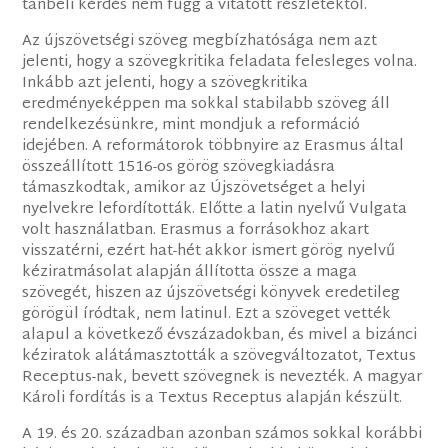
tanbeli kérdés nem függ a vitatott részletektől.
Az újszövetségi szöveg megbízhatósága nem azt
jelenti, hogy a szövegkritika feladata felesleges volna.
Inkább azt jelenti, hogy a szövegkritika
eredményeképpen ma sokkal stabilabb szöveg áll
rendelkezésünkre, mint mondjuk a reformáció
idejében. A reformátorok többnyire az Erasmus által
összeállított 1516-os görög szövegkiadásra
támaszkodtak, amikor az Újszövetséget a helyi
nyelvekre lefordították. Előtte a latin nyelvű Vulgata
volt használatban. Erasmus a forrásokhoz akart
visszatérni, ezért hat-hét akkor ismert görög nyelvű
kéziratmásolat alapján állította össze a maga
szövegét, hiszen az újszövetségi könyvek eredetileg
görögül íródtak, nem latinul. Ezt a szöveget vették
alapul a következő évszázadokban, és mivel a bizánci
kéziratok alátámasztották a szövegváltozatot, Textus
Receptus-nak, bevett szövegnek is nevezték. A magyar
Károli fordítás is a Textus Receptus alapján készült.
A 19. és 20. században azonban számos sokkal korábbi