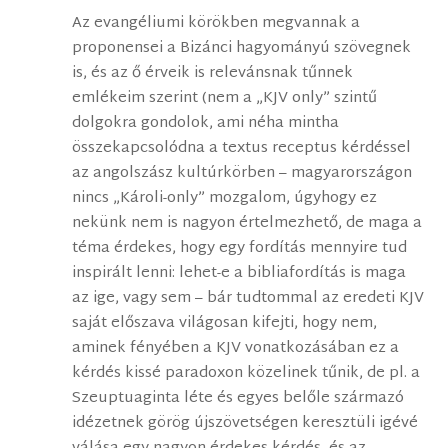
Az evangéliumi körökben megvannak a
proponensei a Bizánci hagyományú szövegnek
is, és az ő érveik is relevánsnak tűnnek
emlékeim szerint (nem a „KJV only” szintű
dolgokra gondolok, ami néha mintha
összekapcsolódna a textus receptus kérdéssel
az angolszász kultúrkörben – magyarországon
nincs „Károli-only” mozgalom, úgyhogy ez
nekünk nem is nagyon értelmezhető, de maga a
téma érdekes, hogy egy fordítás mennyire tud
inspirált lenni: lehet-e a bibliafordítás is maga
az ige, vagy sem – bár tudtommal az eredeti KJV
saját előszava világosan kifejti, hogy nem,
aminek fényében a KJV vonatkozásában ez a
kérdés kissé paradoxon közelinek tűnik, de pl. a
Szeuptuaginta léte és egyes belőle származó
idézetnek görög újszövetségen keresztüli igévé