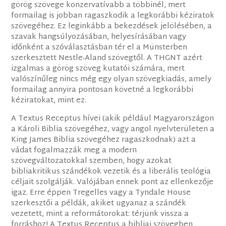
görög szövege konzervatívabb a többinél, mert
formailag is jobban ragaszkodik a legkorábbi kéziratok
szövegéhez. Ez leginkább a bekezdések jelölésében, a
szavak hangsúlyozásában, helyesírásában vagy
időnként a szóválasztásban tér el a Münsterben
szerkesztett Nestle-Aland szövegtől. A THGNT azért
izgalmas a görög szöveg kutatói számára, mert
valószínűleg nincs még egy olyan szövegkiadás, amely
formailag annyira pontosan követné a legkorábbi
kéziratokat, mint ez.
A Textus Receptus hívei (akik például Magyarországon
a Károli Biblia szövegéhez, vagy angol nyelvterületen a
King James Biblia szövegéhez ragaszkodnak) azt a
vádat fogalmazzák meg a modern
szövegváltozatokkal szemben, hogy azokat
bibliakritikus szándékok vezetik és a liberális teológia
céljait szolgálják. Valójában ennek pont az ellenkezője
igaz. Erre éppen Tregelles vagy a Tyndale House
szerkesztői a példák, akiket ugyanaz a szándék
vezetett, mint a reformátorokat: térjünk vissza a
forráshoz! A Textus Receptus a bibliai szövegben