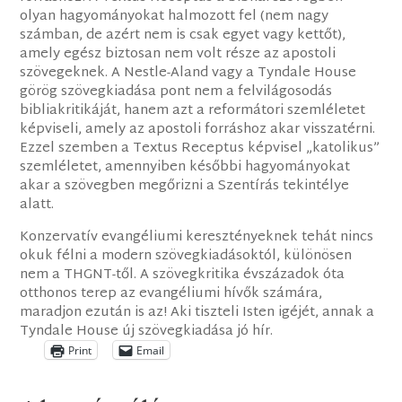
olyan hagyományokat halmozott fel (nem nagy
számban, de azért nem is csak egyet vagy kettőt),
amely egész biztosan nem volt része az apostoli
szövegeknek. A Nestle-Aland vagy a Tyndale House
görög szövegkiadása pont nem a felvilágosodás
bibliakritikáját, hanem azt a reformátori szemléletet
képviseli, amely az apostoli forráshoz akar visszatérni.
Ezzel szemben a Textus Receptus képvisel „katolikus”
szemléletet, amennyiben későbbi hagyományokat
akar a szövegben megőrizni a Szentírás tekintélye
alatt.
Konzervatív evangéliumi keresztényeknek tehát nincs
okuk félni a modern szövegkiadásoktól, különösen
nem a THGNT-től. A szövegkritika évszázadok óta
otthonos terep az evangéliumi hívők számára,
maradjon ezután is az! Aki tiszteli Isten igéjét, annak a
Tyndale House új szövegkiadása jó hír.
Print
Email