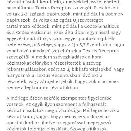
kéziratmásolat került elő, amelyekkel össze lehetett
hasonlítani a Textus Receptus szövegét. Ezek között
voltak 2-3. századi papiruszok, mint például a Bodmer-
papiruszok, és voltak az egész Újszövetséget
tartalmazó kódexek, mint például a Codex Sinaiticus
és a Codex Vaticanus. Ezek általában egymással nagy
egyezést mutattak, viszont egyes pontokon (pl. Mk
befejezése, Jn 8 eleje, vagy az 1Jn 5,7 Szentháromságra
vonatkozó mondatrésze) eltértek a Textus Receptus
szövegétől. A modern szövegkiadások a korai
kéziratokat előnyben részesítették a szöveg
rekonstruálásakor, ezért az új bibliafordításokból vagy
hiányoznak a Textus Receptusban lévő extra
részletek, vagy zárójellel jelzik, hogy azok nincsenek
benne a legkorábbi kéziratokban.
A mérlegelésben sokféle szempontot figyelembe
vesznek. Az egyik ilyen szempont a felhasznált
kéziratmásolatok megbízhatósága. Mérlegre teszik a
kézirat korát, vagyis hogy mennyire van közel az
apostoli korhoz, illetve az egymással megegyező
kéziratok földrajzi eloszlását. Szövegkritikusok