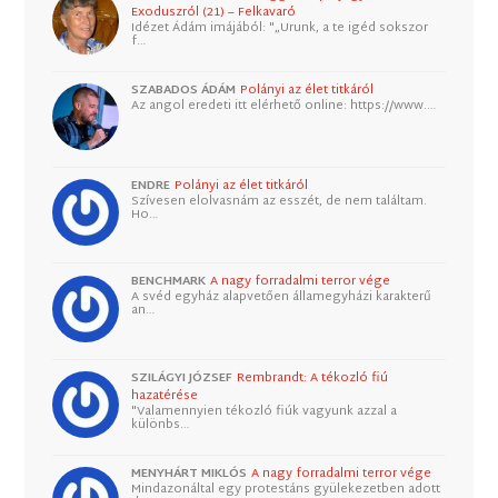
Exoduszról (21) – Felkavaró
Idézet Ádám imájából: "„Urunk, a te igéd sokszor
f…
SZABADOS ÁDÁM
Polányi az élet titkáról
Az angol eredeti itt elérhető online: https://www.…
ENDRE
Polányi az élet titkáról
Szívesen elolvasnám az esszét, de nem találtam.
Ho…
BENCHMARK
A nagy forradalmi terror vége
A svéd egyház alapvetően államegyházi karakterű
an…
SZILÁGYI JÓZSEF
Rembrandt: A tékozló fiú
hazatérése
"Valamennyien tékozló fiúk vagyunk azzal a
különbs…
MENYHÁRT MIKLÓS
A nagy forradalmi terror vége
Mindazonáltal egy protestáns gyülekezetben adott