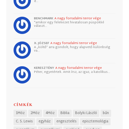
d…
BENCHMARK
A nagy forradalmi terror vége
"amikor egy felekezet hivatalosan püspökké
választ…
X. JÓZSEF
A nagy forradalmi terror vége
A „költő” arra gondolt, hogy alapvető különbség
va…
KERESZTÉNY
A nagy forradalmi terror vége
Péter, egyetértek. Amit írsz, az igaz, a katolikus…
CÍMKÉK
1Móz
2Móz
4Móz
Biblia
Bolyki László
bűn
C. S. Lewis
egyház
engesztelés
episztemológia