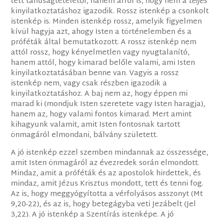
tett tanúságtételétől, hanem arról is, hogy nem a
teljes
kinyilatkoztatáshoz igazodik. Rossz istenkép a csonkolt
istenkép is. Minden istenkép rossz, amelyik figyelmen
kívül hagyja azt, ahogy Isten a történelemben és a
próféták által bemutatkozott. A rossz istenkép nem
attól rossz, hogy kényelmetlen vagy nyugtalanító,
hanem attól, hogy kimarad belőle valami, ami Isten
kinyilatkoztatásában benne van. Vagyis a rossz
istenkép nem, vagy csak részben igazodik a
kinyilatkoztatáshoz. A baj nem az, hogy éppen mi
marad ki (mondjuk Isten szeretete vagy Isten haragja),
hanem az, hogy valami fontos kimarad. Mert amint
kihagyunk valamit, amit Isten fontosnak tartott
önmagáról elmondani, bálvány született.
A jó istenkép ezzel szemben mindannak az összessége,
amit Isten önmagáról az évezredek során elmondott.
Mindaz, amit a próféták és az apostolok hirdettek, és
mindaz, amit Jézus Krisztus mondott, tett és tenni fog.
Az is, hogy meggyógyította a vérfolyásos asszonyt (Mt
9,20-22), és az is, hogy betegágyba veti Jezábelt (Jel
3,22). A jó istenkép a Szentírás istenképe. A jó