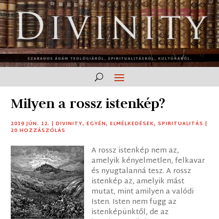
Milyen a rossz istenkép?
2019 JÚN. 12.
|
DIVINITY
,
EGYÉN
,
ELMÉLKEDÉSEK
,
SPIRITUALITÁS
|
20 HOZZÁSZÓLÁS
A rossz istenkép nem az,
amelyik kényelmetlen, felkavar
és nyugtalanná tesz. A rossz
istenkép az, amelyik mást
mutat, mint amilyen a valódi
Isten. Isten nem függ az
istenképünktől, de az