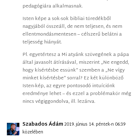
pedagógiára alkalmasnak.
Isten képe a sok-sok bibliai töredékből
nagyjából összeáll, de nem teljesen, és nem
ellentmondásmentesen – célszerű belátni a
teljesség hiányát.
Pl. egyetértesz a Mi atyánk szövegének a pápa
által javasolt átírásával, miszerint „Ne engedd,
hogy kísértésbe essünk” szemben a „Ne vígy
minket kísértésbe” sorral? Ez két különböző
Isten-kép, az egyre pontosodó intuíciónk
eredménye lehet – és ezzel a problémakör még
nincs végiggondolva, ill. lezárva.
Szabados Ádám
2019. június 14. péntek-n 06:39
közelében