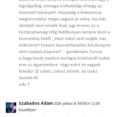
legvégsőkig, önmaga kínhaláláig elmegy az
elveszett bárányért. Márpedig a koherencia
megteremtése mégis nagyon jó volna. Ha más
okokból nem volnék hívő, úgy érzem, ez a
tisztázatlanság elég hatékonyan tartana távol a
keresztény hittől. „Most miért nem tudják már
eldönteni?! Ennyire használhatatlan kézikönyvre
nem szabad alapozni!” – gondolnám. Furcsa
is,hogy kevés explicit teológiai kísérletről tudok
erre az egyeztetésre. Vagy ezért én vagyok
felelős? 😉 Lehet. Linked, kérlek, ha tudsz
ilyenekről.
üdv, f
Szabados Ádám
2026. június 8. hétfő-n 11:05
közelében