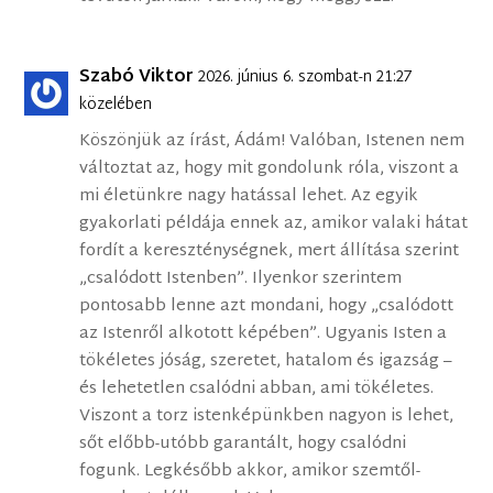
Szabó Viktor
2026. június 6. szombat-n 21:27
közelében
Köszönjük az írást, Ádám! Valóban, Istenen nem
változtat az, hogy mit gondolunk róla, viszont a
mi életünkre nagy hatással lehet. Az egyik
gyakorlati példája ennek az, amikor valaki hátat
fordít a kereszténységnek, mert állítása szerint
„csalódott Istenben”. Ilyenkor szerintem
pontosabb lenne azt mondani, hogy „csalódott
az Istenről alkotott képében”. Ugyanis Isten a
tökéletes jóság, szeretet, hatalom és igazság –
és lehetetlen csalódni abban, ami tökéletes.
Viszont a torz istenképünkben nagyon is lehet,
sőt előbb-utóbb garantált, hogy csalódni
fogunk. Legkésőbb akkor, amikor szemtől-