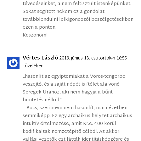
tévedéseinket, a nem feltisztult istenképünket.
Sokat segített nekem ez a gondolat
továbblendülni lelkigondozói beszélgetésekben
ezen a ponton.
Köszönöm!
Vértes László
2019. június 13. csütörtök-n 16:55
közelében
„hasonlít az egyiptomiakat a Vörös-tengerbe
veszejtő, és a saját népét is ítélet alá vonó
Seregek Urához, aki nem hagyja a bűnt
büntetés nélkül”
– Bocs, szerintem nem hasonlít, mai nézetben
semmiképp. Ez egy archaikus helyzet archaikus-
intuitív értelmezése, amit Kr.e. 400 körül
kodifikáltak nemzetépítő célból. Az akkori
vallási vezetők ezt látták identitásképzésre és