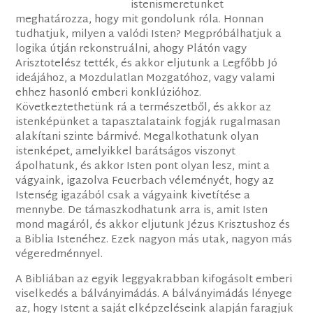
istenismeretünket
meghatározza, hogy mit gondolunk róla. Honnan
tudhatjuk, milyen a valódi Isten? Megpróbálhatjuk a
logika útján rekonstruálni, ahogy Plátón vagy
Arisztotelész tették, és akkor eljutunk a Legfőbb Jó
ideájához, a Mozdulatlan Mozgatóhoz, vagy valami
ehhez hasonló emberi konklúzióhoz.
Következtethetünk rá a természetből, és akkor az
istenképünket a tapasztalataink fogják rugalmasan
alakítani szinte bármivé. Megalkothatunk olyan
istenképet, amelyikkel barátságos viszonyt
ápolhatunk, és akkor Isten pont olyan lesz, mint a
vágyaink, igazolva Feuerbach véleményét, hogy az
Istenség igazából csak a vágyaink kivetítése a
mennybe. De támaszkodhatunk arra is, amit Isten
mond magáról, és akkor eljutunk Jézus Krisztushoz és
a Biblia Istenéhez. Ezek nagyon más utak, nagyon más
végeredménnyel.
A Bibliában az egyik leggyakrabban kifogásolt emberi
viselkedés a bálványimádás. A bálványimádás lényege
az, hogy Istent a saját elképzeléseink alapján faragjuk