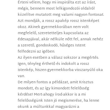
Érteni vélem, hogy mi inspirálta ezt az írást,
mégis, bennem most lelkigondozói oldalról
közelítve mutatott meg valami nagyon fontosat.
Azt mondják, a rossz apakép rossz istenképet
okoz. Akinek gyermekkorában nem volt
megfelelő, szeretetteljes kapcsolata az
édesapjával, akár nélküle nőtt fel, annak nehéz
a szerető, gondoskodó, hűséges Istent
felfedezni az igében.
Az ilyen esetben a válasz sokszor a megértés.
Igen, tényleg érthető és indokolt a rossz
istenkép, hiszen gyermekkorba visszanyúló oka
van.
De milyen fontos a példázat, amit Krisztus
mondott, és az így kimondott felelősség
kérdése! Mert-ahogy írod-akkor is a mi
felelősségünk Isten jó megismerése, ha lenne
okunk a múltunkkal magyarázni a