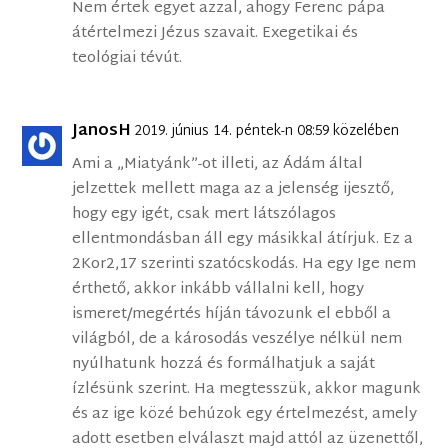
Nem értek egyet azzal, ahogy Ferenc pápa
átértelmezi Jézus szavait. Exegetikai és
teológiai tévút.
JanosH
2019. június 14. péntek-n 08:59 közelében
Ami a „Miatyánk”-ot illeti, az Ádám által
jelzettek mellett maga az a jelenség ijesztő,
hogy egy igét, csak mert látszólagos
ellentmondásban áll egy másikkal átírjuk. Ez a
2Kor2,17 szerinti szatócskodás. Ha egy Ige nem
érthető, akkor inkább vállalni kell, hogy
ismeret/megértés híján távozunk el ebből a
világból, de a károsodás veszélye nélkül nem
nyúlhatunk hozzá és formálhatjuk a saját
ízlésünk szerint. Ha megtesszük, akkor magunk
és az ige közé behúzok egy értelmezést, amely
adott esetben elválaszt majd attól az üzenettől,