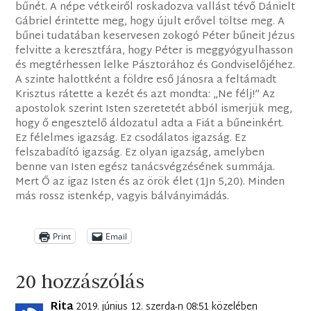
bűnét. A népe vétkeiről roskadozva vallást tévő Dánielt
Gábriel érintette meg, hogy újult erővel töltse meg. A
bűnei tudatában keservesen zokogó Péter bűneit Jézus
felvitte a keresztfára, hogy Péter is meggyógyulhasson
és megtérhessen lelke Pásztorához és Gondviselőjéhez.
A szinte halottként a földre eső Jánosra a feltámadt
Krisztus rátette a kezét és azt mondta: „Ne félj!” Az
apostolok szerint Isten szeretetét abból ismerjük meg,
hogy ő engesztelő áldozatul adta a Fiát a bűneinkért.
Ez félelmes igazság. Ez csodálatos igazság. Ez
felszabadító igazság. Ez olyan igazság, amelyben
benne van Isten egész tanácsvégzésének summája.
Mert Ő az igaz Isten és az örök élet (1Jn 5,20). Minden
más rossz istenkép, vagyis bálványimádás.
Print
Email
20 hozzászólás
Rita
2019. június 12. szerda-n 08:51 közelében