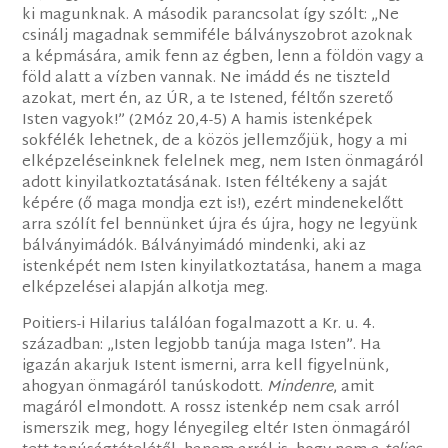
ki magunknak. A második parancsolat így szólt: „Ne
csinálj magadnak semmiféle bálványszobrot azoknak
a képmására, amik fenn az égben, lenn a földön vagy a
föld alatt a vízben vannak. Ne imádd és ne tiszteld
azokat, mert én, az ÚR, a te Istened, féltőn szerető
Isten vagyok!” (2Móz 20,4-5) A hamis istenképek
sokfélék lehetnek, de a közös jellemzőjük, hogy a mi
elképzeléseinknek felelnek meg, nem Isten önmagáról
adott kinyilatkoztatásának. Isten féltékeny a saját
képére (ő maga mondja ezt is!), ezért mindenekelőtt
arra szólít fel bennünket újra és újra, hogy ne legyünk
bálványimádók. Bálványimádó mindenki, aki az
istenképét nem Isten kinyilatkoztatása, hanem a maga
elképzelései alapján alkotja meg.
Poitiers-i Hilarius találóan fogalmazott a Kr. u. 4.
században: „Isten legjobb tanúja maga Isten”. Ha
igazán akarjuk Istent ismerni, arra kell figyelnünk,
ahogyan önmagáról tanúskodott.
Mindenre
, amit
magáról elmondott. A rossz istenkép nem csak arról
ismerszik meg, hogy lényegileg eltér Isten önmagáról