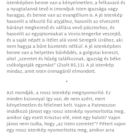
istenképben benne van a kényelmetlen, a felkavaró és
a nyugtalanná tevő is (mondjuk Isten igazsága vagy
haragja), és benne van az evangélium is. A jó istenkép
hasonlít a tékozló fiú atyjához, hasonlít az elveszett
bárányt megkereső és vállára vevő pásztorhoz, és
hasonlít az egyiptomiakat a Vörös-tengerbe veszejtő,
és a saját népét is ítélet alá vonó Seregek Urához, aki
nem hagyja a bűnt büntetés nélkül. A jó istenképben
benne van a helyettes bűnhődés, a golgotai kereszt,
ahol „szeretet és hűség találkoznak, igazság és béke
csókolgatják egymást” (Zsolt 85,11). A jó istenkép
mindaz, amit Isten önmagáról elmondott.
*
Azt mondják, a rossz istenkép megnyomorító. Ez
minden bizonnyal így van, de nem azért, mert
kényelmetlen és félelmet kelt. Vajon a Patmoszon
imádkozó Jánost egy rossz istenkép nyomorította meg,
amikor úgy esett Krisztus elé, mint egy halott? Vajon
János nem tudta, hogy „az Isten szeretet”? Pétert vajon
egy rossz istenkép nyomorította meg, amikor arra