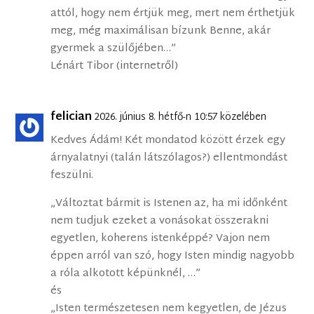
attól, hogy nem értjük meg, mert nem érthetjük
meg, még maximálisan bízunk Benne, akár
gyermek a szülőjében…”
Lénárt Tibor (internetről)
felician
2026. június 8. hétfő-n 10:57 közelében
Kedves Ádám! Két mondatod között érzek egy
árnyalatnyi (talán látszólagos?) ellentmondást
feszülni.
„Változtat bármit is Istenen az, ha mi időnként
nem tudjuk ezeket a vonásokat összerakni
egyetlen, koherens istenképpé? Vajon nem
éppen arról van szó, hogy Isten mindig nagyobb
a róla alkotott képünknél, …”
és
„Isten természetesen nem kegyetlen, de Jézus