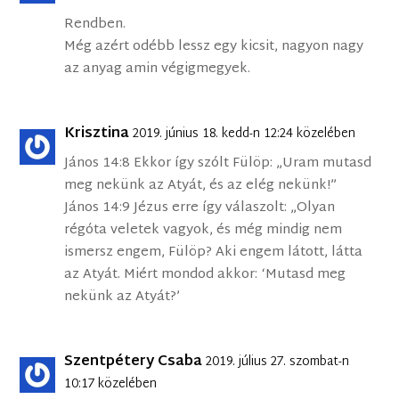
Rendben.
Még azért odébb lessz egy kicsit, nagyon nagy
az anyag amin végigmegyek.
Krisztina
2019. június 18. kedd-n 12:24 közelében
János 14:8 Ekkor így szólt Fülöp: „Uram mutasd
meg nekünk az Atyát, és az elég nekünk!”
János 14:9 Jézus erre így válaszolt: „Olyan
régóta veletek vagyok, és még mindig nem
ismersz engem, Fülöp? Aki engem látott, látta
az Atyát. Miért mondod akkor: ‘Mutasd meg
nekünk az Atyát?’
Szentpétery Csaba
2019. július 27. szombat-n
10:17 közelében