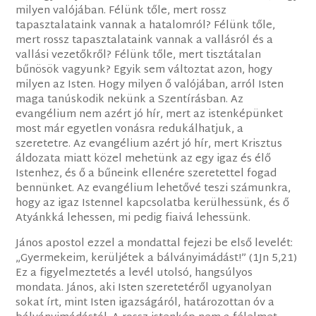
milyen valójában. Félünk tőle, mert rossz
tapasztalataink vannak a hatalomról? Félünk tőle,
mert rossz tapasztalataink vannak a vallásról és a
vallási vezetőkről? Félünk tőle, mert tisztátalan
bűnösök vagyunk? Egyik sem változtat azon, hogy
milyen az Isten. Hogy milyen ő valójában, arról Isten
maga tanúskodik nekünk a Szentírásban. Az
evangélium nem azért jó hír, mert az istenképünket
most már egyetlen vonásra redukálhatjuk, a
szeretetre. Az evangélium azért jó hír, mert Krisztus
áldozata miatt közel mehetünk az egy igaz és élő
Istenhez, és ő a bűneink ellenére szeretettel fogad
bennünket. Az evangélium lehetővé teszi számunkra,
hogy az igaz Istennel kapcsolatba kerülhessünk, és ő
Atyánkká lehessen, mi pedig fiaivá lehessünk.
János apostol ezzel a mondattal fejezi be első levelét:
„Gyermekeim, kerüljétek a bálványimádást!” (1Jn 5,21)
Ez a figyelmeztetés a levél utolsó, hangsúlyos
mondata. János, aki Isten szeretetéről ugyanolyan
sokat írt, mint Isten igazságáról, határozottan óv a