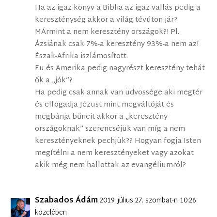
Ha az igaz könyv a Biblia az igaz vallás pedig a
kereszténység akkor a világ tévúton jár?
MÁrmint a nem keresztény országok?! Pl.
Ázsiának csak 7%-a keresztény 93%-a nem az!
Észak-Afrika iszlámosított.
Eu és Amerika pedig nagyrészt keresztény tehát
ők a „jók”?
Ha pedig csak annak van üdvössége aki megtér
és elfogadja Jézust mint megváltóját és
megbánja bűneit akkor a „keresztény
országoknak” szerencséjük van míg a nem
keresztényeknek pechjük?? Hogyan fogja Isten
megítélni a nem keresztényeket vagy azokat
akik még nem hallottak az evangéliumról?
Szabados Ádám
2019. július 27. szombat-n 10:26
közelében