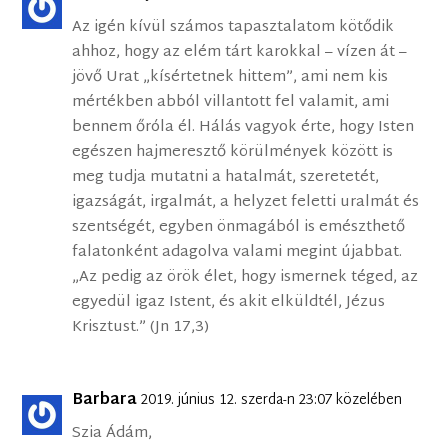
Az igén kívül számos tapasztalatom kötődik
ahhoz, hogy az elém tárt karokkal – vízen át –
jövő Urat „kísértetnek hittem”, ami nem kis
mértékben abból villantott fel valamit, ami
bennem őróla él. Hálás vagyok érte, hogy Isten
egészen hajmeresztő körülmények között is
meg tudja mutatni a hatalmát, szeretetét,
igazságát, irgalmát, a helyzet feletti uralmát és
szentségét, egyben önmagából is emészthető
falatonként adagolva valami megint újabbat.
„Az pedig az örök élet, hogy ismernek téged, az
egyedül igaz Istent, és akit elküldtél, Jézus
Krisztust.” (Jn 17,3)
Barbara
2019. június 12. szerda-n 23:07 közelében
Szia Ádám,