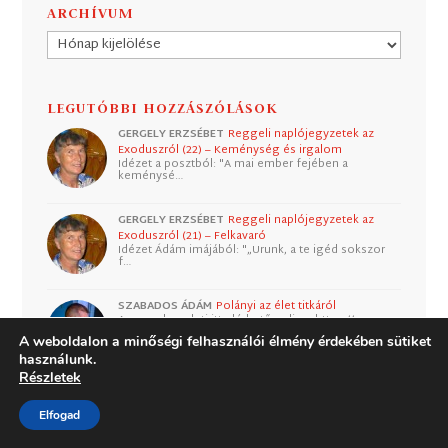
ARCHÍVUM
Archívum
LEGUTÓBBI HOZZÁSZÓLÁSOK
GERGELY ERZSÉBET
Reggeli naplójegyzetek az
Exoduszról (22) – Keménység és irgalom
Idézet a posztból: "A mai ember fejében a
keménysé…
GERGELY ERZSÉBET
Reggeli naplójegyzetek az
Exoduszról (21) – Felkavaró
Idézet Ádám imájából: "„Urunk, a te igéd sokszor
f…
SZABADOS ÁDÁM
Polányi az élet titkáról
Az angol eredeti itt elérhető online: https://www.…
A weboldalon a minőségi felhasználói élmény érdekében sütiket
használunk.
Részletek
ENDRE
Polányi az élet titkáról
Szívesen elolvasnám az esszét, de nem találtam.
Elfogad
Ho…