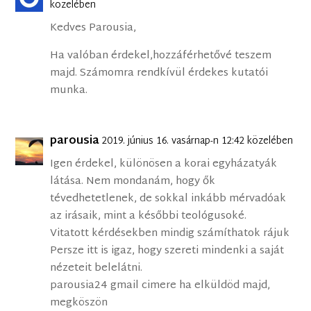
közelében
Kedves Parousia,
Ha valóban érdekel,hozzáférhetővé teszem
majd. Számomra rendkívül érdekes kutatói
munka.
parousia
2019. június 16. vasárnap-n 12:42 közelében
Igen érdekel, különösen a korai egyházatyák
látása. Nem mondanám, hogy ők
tévedhetetlenek, de sokkal inkább mérvadóak
az irásaik, mint a későbbi teológusoké.
Vitatott kérdésekben mindig számíthatok rájuk
Persze itt is igaz, hogy szereti mindenki a saját
nézeteit belelátni.
parousia24 gmail cimere ha elküldöd majd,
megköszön