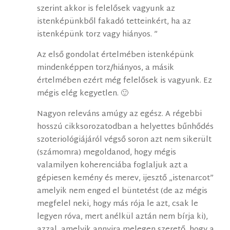
szerint akkor is felelősek vagyunk az
istenképünkből fakadó tetteinkért, ha az
istenképünk torz vagy hiányos. ”
Az első gondolat értelmében istenképünk
mindenképpen torz/hiányos, a másik
értelmében ezért még felelősek is vagyunk. Ez
mégis elég kegyetlen. 🙂
Nagyon releváns amúgy az egész. A régebbi
hosszú cikksorozatodban a helyettes bűnhődés
szoteriológiájáról végső soron azt nem sikerült
(számomra) megoldanod, hogy mégis
valamilyen koherenciába foglaljuk azt a
gépiesen kemény és merev, ijesztő „istenarcot”
amelyik nem enged el büntetést (de az mégis
megfelel neki, hogy más rója le azt, csak le
legyen róva, mert anélkül aztán nem bírja ki),
azzal, amelyik annyira melegen szerető, hogy a