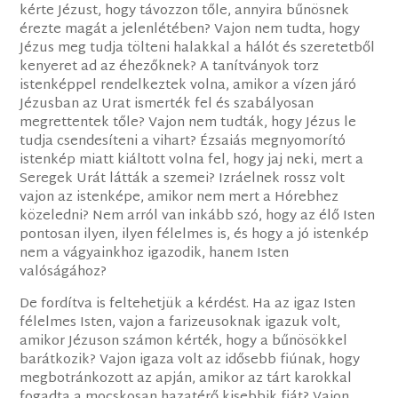
kérte Jézust, hogy távozzon tőle, annyira bűnösnek
érezte magát a jelenlétében? Vajon nem tudta, hogy
Jézus meg tudja tölteni halakkal a hálót és szeretetből
kenyeret ad az éhezőknek? A tanítványok torz
istenképpel rendelkeztek volna, amikor a vízen járó
Jézusban az Urat ismerték fel és szabályosan
megrettentek tőle? Vajon nem tudták, hogy Jézus le
tudja csendesíteni a vihart? Ézsaiás megnyomorító
istenkép miatt kiáltott volna fel, hogy jaj neki, mert a
Seregek Urát látták a szemei? Izráelnek rossz volt
vajon az istenképe, amikor nem mert a Hórebhez
közeledni? Nem arról van inkább szó, hogy az élő Isten
pontosan ilyen, ilyen félelmes is, és hogy a jó istenkép
nem a vágyainkhoz igazodik, hanem Isten
valóságához?
De fordítva is feltehetjük a kérdést. Ha az igaz Isten
félelmes Isten, vajon a farizeusoknak igazuk volt,
amikor Jézuson számon kérték, hogy a bűnösökkel
barátkozik? Vajon igaza volt az idősebb fiúnak, hogy
megbotránkozott az apján, amikor az tárt karokkal
fogadta a mocskosan hazatérő kisebbik fiát? Vajon