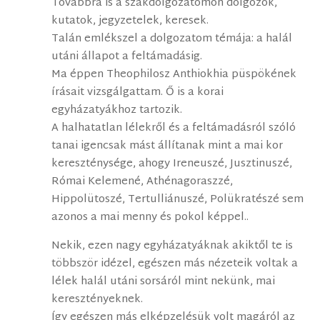
Továbbra is a szakdolgozatomon dolgozok,
kutatok, jegyzetelek, keresek.
Talán emlékszel a dolgozatom témája: a halál
utáni állapot a feltámadásig.
Ma éppen Theophilosz Anthiokhia püspökének
írásait vizsgálgattam. Ő is a korai
egyházatyákhoz tartozik.
A halhatatlan lélekről és a feltámadásról szóló
tanai igencsak mást állítanak mint a mai kor
kereszténysége, ahogy Ireneuszé, Jusztinuszé,
Római Kelemené, Athénagoraszzé,
Hippolütoszé, Tertulliánuszé, Polükratészé sem
azonos a mai menny és pokol képpel..
Nekik, ezen nagy egyházatyáknak akiktől te is
többször idézel, egészen más nézeteik voltak a
lélek halál utáni sorsáról mint nekünk, mai
keresztényeknek.
Így egészen más elképzelésük volt magáról az