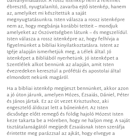
bálványimádástól. A rossz istenkép nem a félelmet
ébresztő, nyugtalanító, zavarba ejtő istenkép, hanem
az, amelyiket mi készítettük a saját
megnyugtatásunkra. Isten válasza a rossz istenképre
nem az, hogy megbánja korábbi tetteit – mondjuk
amelyeket az Ószövetségben látunk – és megszelídül.
Isten válasza a rossz istenképre az, hogy felhívja a
figyelmünket a bibliai kinyilatkoztatásra. Istent az
Igéje alapján ismerhetjük meg, a Lélek által. Jó
istenképet a Bibliából nyerhetünk. Jó istenképet a
Szentlélek alkot bennünk az alapján, amit Isten
évezredeken keresztül a prófétái és apostolai által
elmondott nekünk magáról.
Ha a bibliai istenkép megijeszt bennünket, akkor azon
a jó úton járunk, amelyen Mózes, Ézsaiás, Dániel, Péter
és János jártak. Ez az út vezet Krisztushoz, aki
engesztelő áldozat lett a bűneinkért. Az Isten
dicsősége előtt remegő és földig hajoló Mózest Isten
keze takarta be a Hóreben, hogy ne haljon meg. A saját
tisztátalanságától megijedt Ézsaiásnak Isten szeráfja
érintette meg parázzsal az ajkát, hogy elvegye a