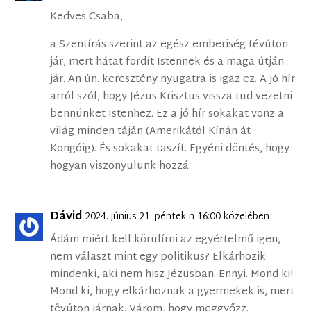
Kedves Csaba,
a Szentírás szerint az egész emberiség tévúton
jár, mert hátat fordít Istennek és a maga útján
jár. An ún. keresztény nyugatra is igaz ez. A jó hír
arról szól, hogy Jézus Krisztus vissza tud vezetni
bennünket Istenhez. Ez a jó hír sokakat vonz a
világ minden táján (Amerikától Kínán át
Kongóig). És sokakat taszít. Egyéni döntés, hogy
hogyan viszonyulunk hozzá.
Dávid
2024. június 21. péntek-n 16:00 közelében
Ádám miért kell körülírni az egyértelmű igen,
nem választ mint egy politikus? Elkárhozik
mindenki, aki nem hisz Jézusban. Ennyi. Mond ki!
Mond ki, hogy elkárhoznak a gyermekek is, mert
têvúton járnak. Várom, hogy meggyőzz.