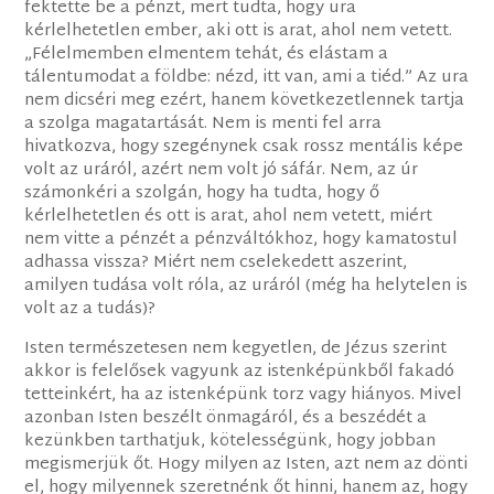
fektette be a pénzt, mert tudta, hogy ura
kérlelhetetlen ember, aki ott is arat, ahol nem vetett.
„Félelmemben elmentem tehát, és elástam a
tálentumodat a földbe: nézd, itt van, ami a tiéd.” Az ura
nem dicséri meg ezért, hanem következetlennek tartja
a szolga magatartását. Nem is menti fel arra
hivatkozva, hogy szegénynek csak rossz mentális képe
volt az uráról, azért nem volt jó sáfár. Nem, az úr
számonkéri a szolgán, hogy ha tudta, hogy ő
kérlelhetetlen és ott is arat, ahol nem vetett, miért
nem vitte a pénzét a pénzváltókhoz, hogy kamatostul
adhassa vissza? Miért nem cselekedett aszerint,
amilyen tudása volt róla, az uráról (még ha helytelen is
volt az a tudás)?
Isten természetesen nem kegyetlen, de Jézus szerint
akkor is felelősek vagyunk az istenképünkből fakadó
tetteinkért, ha az istenképünk torz vagy hiányos. Mivel
azonban Isten beszélt önmagáról, és a beszédét a
kezünkben tarthatjuk, kötelességünk, hogy jobban
megismerjük őt. Hogy milyen az Isten, azt nem az dönti
el, hogy milyennek szeretnénk őt hinni, hanem az, hogy