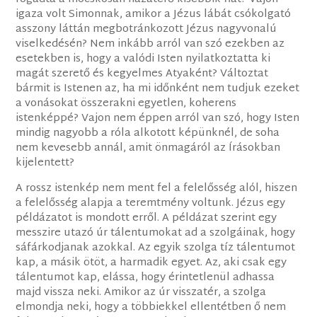
igaza volt Simonnak, amikor a Jézus lábát csókolgató
asszony láttán megbotránkozott Jézus nagyvonalú
viselkedésén? Nem inkább arról van szó ezekben az
esetekben is, hogy a valódi Isten nyilatkoztatta ki
magát szerető és kegyelmes Atyaként? Változtat
bármit is Istenen az, ha mi időnként nem tudjuk ezeket
a vonásokat összerakni egyetlen, koherens
istenképpé? Vajon nem éppen arról van szó, hogy Isten
mindig nagyobb a róla alkotott képünknél, de soha
nem kevesebb annál, amit önmagáról az Írásokban
kijelentett?
A rossz istenkép nem ment fel a felelősség alól, hiszen
a felelősség alapja a teremtmény voltunk. Jézus egy
példázatot is mondott erről. A példázat szerint egy
messzire utazó úr tálentumokat ad a szolgáinak, hogy
sáfárkodjanak azokkal. Az egyik szolga tíz tálentumot
kap, a másik ötöt, a harmadik egyet. Az, aki csak egy
tálentumot kap, elássa, hogy érintetlenül adhassa
majd vissza neki. Amikor az úr visszatér, a szolga
elmondja neki, hogy a többiekkel ellentétben ő nem