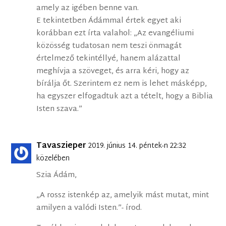
amely az igében benne van.
E tekintetben Ádámmal értek egyet aki
korábban ezt írta valahol: „Az evangéliumi
közösség tudatosan nem teszi önmagát
értelmező tekintéllyé, hanem alázattal
meghívja a szöveget, és arra kéri, hogy az
bírálja őt. Szerintem ez nem is lehet másképp,
ha egyszer elfogadtuk azt a tételt, hogy a Biblia
Isten szava.”
Tavaszieper
2019. június 14. péntek-n 22:32
közelében
Szia Ádám,
„A rossz istenkép az, amelyik mást mutat, mint
amilyen a valódi Isten.”- írod.