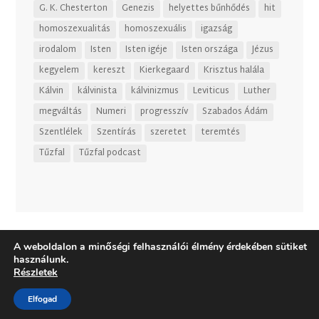
G. K. Chesterton
Genezis
helyettes bűnhődés
hit
homoszexualitás
homoszexuális
igazság
irodalom
Isten
Isten igéje
Isten országa
Jézus
kegyelem
kereszt
Kierkegaard
Krisztus halála
Kálvin
kálvinista
kálvinizmus
Leviticus
Luther
megváltás
Numeri
progresszív
Szabados Ádám
Szentlélek
Szentírás
szeretet
teremtés
Tűzfal
Tűzfal podcast
A weboldalon a minőségi felhasználói élmény érdekében sütiket
használunk.
Részletek
Elfogad
Dizájn:
Elegant Themes
| Motor:
WordPress