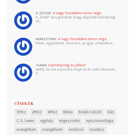
X. JÓZSEF
A nagy forradalmi terror vége
A „költő” arra gondolt, hogy alapvető különbség
va…
KERESZTÉNY
A nagy forradalmi terror vége
Péter, egyetértek. Amit írsz, az igaz, a katolikus…
TUNDE
Személyiség és jellem
Helló, Én ezt a posztot majd 10 év után olvasom,
S…
CÍMKÉK
1Móz
2Móz
4Móz
Biblia
Bolyki László
bűn
C. S. Lewis
egyház
engesztelés
episztemológia
evangélium
evangéliumi
evolúció
exodusz