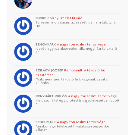
ENDRE
Polányi az élet titkáról
Szívesen elolvasnám az esszét, de nem találtam.
Ho…
BENCHMARK
A nagy forradalmi terror vége
A svéd egyház alapvetően államegyházi karakterű
an…
SZILÁGYI JÓZSEF
Rembrandt: A tékozló fiú
hazatérése
"Valamennyien tékozló fiúk vagyunk azzal a
különbs…
MENYHÁRT MIKLÓS
A nagy forradalmi terror vége
Mindazonáltal egy protestáns gyülekezetben adott
d…
BENCHMARK
A nagy forradalmi terror vége
"amikor egy felekezet hivatalosan püspökké
választ…