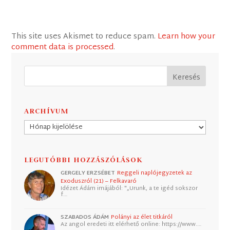
This site uses Akismet to reduce spam.
Learn how your
comment data is processed
.
ARCHÍVUM
Archívum
LEGUTÓBBI HOZZÁSZÓLÁSOK
GERGELY ERZSÉBET
Reggeli naplójegyzetek az
Exoduszról (21) – Felkavaró
Idézet Ádám imájából: "„Urunk, a te igéd sokszor
f…
SZABADOS ÁDÁM
Polányi az élet titkáról
Az angol eredeti itt elérhető online: https://www.…