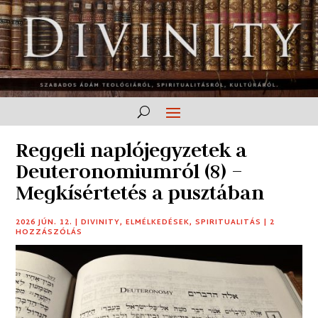
Reggeli naplójegyzetek a
Deuteronomiumról (8) –
Megkísértetés a pusztában
2026 JÚN. 12.
|
DIVINITY
,
ELMÉLKEDÉSEK
,
SPIRITUALITÁS
|
2
HOZZÁSZÓLÁS