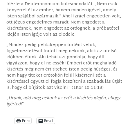
Idézte a Deuteronomium kulcsmondatát: „Nem csak
kenyérrel él az ember, hanem minden igével, amely
Isten szájából származik.” Ahol Izráel engedetlen volt,
ott Jézus engedelmes maradt. Nem engedett a
kísértésnek, nem engedett az ördögnek, a próbatétel
idején Isten igéje volt az eledele.
„Mindez pedig példaképpen történt velük,
figyelmeztetésül íratott meg nekünk, akik az utolsó
időkben élünk. Aki tehát azt gondolja, hogy áll,
vigyázzon, hogy el ne essék! Emberi erőt meghaladó
kísértés még nem ért titeket. Isten pedig hűséges, és
nem hagy titeket erőtökön felül kísérteni; sőt a
kísértéssel együtt el fogja készíteni a szabadulás útját
is, hogy el bírjátok azt viselni.” (1Kor 10,11-13)
„
Urunk, add meg nekünk az erőt a kísértés idején, ahogy
ígérted!
”
Print
Email