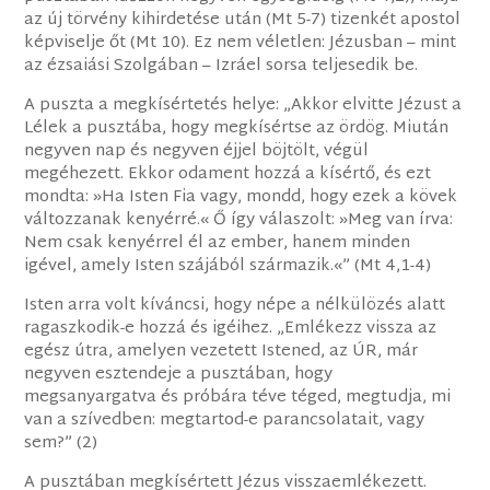
az új törvény kihirdetése után (Mt 5-7) tizenkét apostol
képviselje őt (Mt 10). Ez nem véletlen: Jézusban – mint
az ézsaiási Szolgában – Izráel sorsa teljesedik be.
A puszta a megkísértetés helye: „Akkor elvitte Jézust a
Lélek a pusztába, hogy megkísértse az ördög. Miután
negyven nap és negyven éjjel böjtölt, végül
megéhezett. Ekkor odament hozzá a kísértő, és ezt
mondta: »Ha Isten Fia vagy, mondd, hogy ezek a kövek
változzanak kenyérré.« Ő így válaszolt: »Meg van írva:
Nem csak kenyérrel él az ember, hanem minden
igével, amely Isten szájából származik.«” (Mt 4,1-4)
Isten arra volt kíváncsi, hogy népe a nélkülözés alatt
ragaszkodik-e hozzá és igéihez. „Emlékezz vissza az
egész útra, amelyen vezetett Istened, az ÚR, már
negyven esztendeje a pusztában, hogy
megsanyargatva és próbára téve téged, megtudja, mi
van a szívedben: megtartod-e parancsolatait, vagy
sem?” (2)
A pusztában megkísértett Jézus visszaemlékezett.