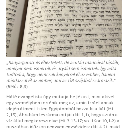
„
Sanyargatott és éheztetett, de azután mannával táplált,
amelyet nem ismertél, és atyáid sem ismertek. Így adta
tudtodra, hogy nemcsak kenyérrel él az ember, hanem
mindazzal él az ember, ami az ÚR szájából származik.
”
(5Móz 8,3)
Máté evangélista úgy mutatja be Jézust, mint akivel
egy személyben történik meg az, amin Izráel annak
idején átment. Isten Egyiptomból hozza ki a fiát (Mt
2,15), Ábrahám leszármazottját (Mt 1,1), hogy aztán a
víz által megkeresztelve (Mt 3,13-17; vö. 1Kor 10,1-2) a
pusztában időzzön negyven egységideig (Mt 4,2), majd