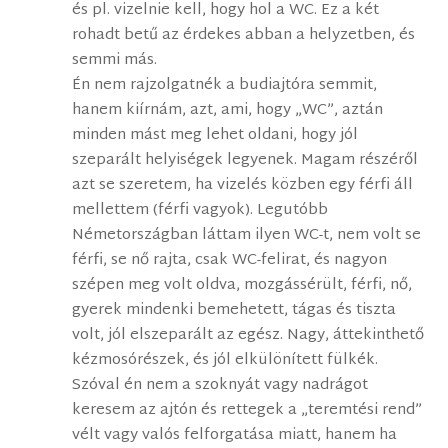
és pl. vizelnie kell, hogy hol a WC. Ez a két
rohadt betű az érdekes abban a helyzetben, és
semmi más.
Én nem rajzolgatnék a budiajtóra semmit,
hanem kiírnám, azt, ami, hogy „WC”, aztán
minden mást meg lehet oldani, hogy jól
szeparált helyiségek legyenek. Magam részéről
azt se szeretem, ha vizelés közben egy férfi áll
mellettem (férfi vagyok). Legutóbb
Németországban láttam ilyen WC-t, nem volt se
férfi, se nő rajta, csak WC-felirat, és nagyon
szépen meg volt oldva, mozgássérült, férfi, nő,
gyerek mindenki bemehetett, tágas és tiszta
volt, jól elszeparált az egész. Nagy, áttekinthető
kézmosórészek, és jól elkülönített fülkék.
Szóval én nem a szoknyát vagy nadrágot
keresem az ajtón és rettegek a „teremtési rend”
vélt vagy valós felforgatása miatt, hanem ha