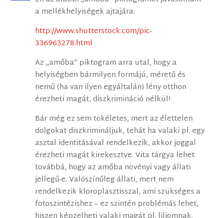
a mellékhelyiségek ajtajára:
http://www.shutterstock.com/pic-
336963278.html
Az „amőba” piktogram arra utal, hogy a
helyiségben bármilyen formájú, méretű és
nemű (ha van ilyen egyáltalán) lény otthon
érezheti magát, diszkrimináció nélkül!
Bár még ez sem tökéletes, mert az élettelen
dolgokat diszkrimináljuk, tehát ha valaki pl. egy
asztal identitásával rendelkezik, akkor joggal
érezheti magát kirekesztve. Vita tárgya lehet
továbbá, hogy az amőba növényi vagy állati
jellegű-e. Valószínűleg állati, mert nem
rendelkezik kloroplasztisszal, ami szükséges a
fotoszintézishez – ez szintén problémás lehet,
hiszen képzelheti valaki magát pl. liliomnak.