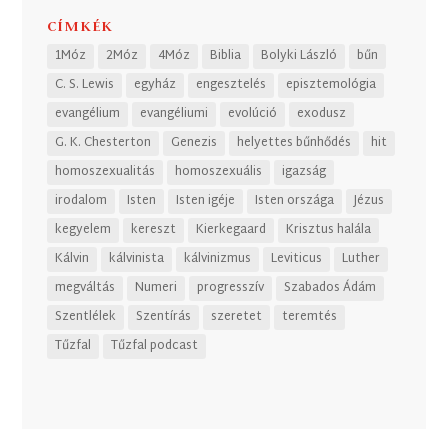
CÍMKÉK
1Móz
2Móz
4Móz
Biblia
Bolyki László
bűn
C. S. Lewis
egyház
engesztelés
episztemológia
evangélium
evangéliumi
evolúció
exodusz
G. K. Chesterton
Genezis
helyettes bűnhődés
hit
homoszexualitás
homoszexuális
igazság
irodalom
Isten
Isten igéje
Isten országa
Jézus
kegyelem
kereszt
Kierkegaard
Krisztus halála
Kálvin
kálvinista
kálvinizmus
Leviticus
Luther
megváltás
Numeri
progresszív
Szabados Ádám
Szentlélek
Szentírás
szeretet
teremtés
Tűzfal
Tűzfal podcast