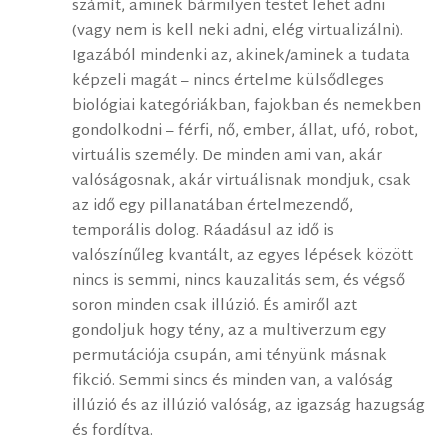
számít, aminek bármilyen testet lehet adni
(vagy nem is kell neki adni, elég virtualizálni).
Igazából mindenki az, akinek/aminek a tudata
képzeli magát – nincs értelme külsődleges
biológiai kategóriákban, fajokban és nemekben
gondolkodni – férfi, nő, ember, állat, ufó, robot,
virtuális személy. De minden ami van, akár
valóságosnak, akár virtuálisnak mondjuk, csak
az idő egy pillanatában értelmezendő,
temporális dolog. Ráadásul az idő is
valószínűleg kvantált, az egyes lépések között
nincs is semmi, nincs kauzalitás sem, és végső
soron minden csak illúzió. És amiről azt
gondoljuk hogy tény, az a multiverzum egy
permutációja csupán, ami tényünk másnak
fikció. Semmi sincs és minden van, a valóság
illúzió és az illúzió valóság, az igazság hazugság
és fordítva.