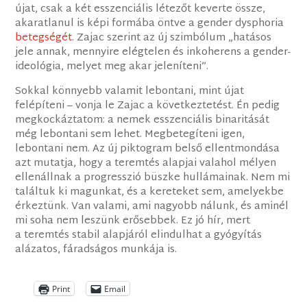
újat, csak a két esszenciális létezőt keverte össze,
akaratlanul is képi formába öntve a gender dysphoria
betegségét
. Zajac szerint az új szimbólum „hatásos
jele annak, mennyire elégtelen és inkoherens a gender-
ideológia, melyet meg akar jeleníteni”.
Sokkal könnyebb valamit lebontani, mint újat
felépíteni – vonja le Zajac a következtetést. Én pedig
megkockáztatom: a nemek esszenciális binaritását
még lebontani sem lehet. Megbetegíteni igen,
lebontani nem. Az új piktogram belső ellentmondása
azt mutatja, hogy a teremtés alapjai valahol mélyen
ellenállnak a progresszió büszke hullámainak. Nem mi
találtuk ki magunkat, és a kereteket sem, amelyekbe
érkeztünk. Van valami, ami nagyobb nálunk, és aminél
mi soha nem leszünk erősebbek. Ez jó hír, mert
a teremtés stabil alapjáról elindulhat a gyógyítás
alázatos, fáradságos munkája is.
Print
Email