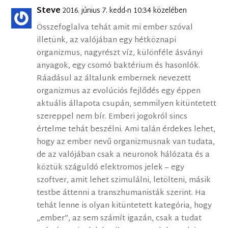
Steve
2016. június 7. kedd-n 10:34 közelében
Összefoglalva tehát amit mi ember szóval
illetünk, az valójában egy hétköznapi
organizmus, nagyrészt víz, különféle ásványi
anyagok, egy csomó baktérium és hasonlók.
Ráadásul az általunk embernek nevezett
organizmus az evolúciós fejlődés egy éppen
aktuális állapota csupán, semmilyen kitüntetett
szereppel nem bír. Emberi jogokról sincs
értelme tehát beszélni. Ami talán érdekes lehet,
hogy az ember nevű organizmusnak van tudata,
de az valójában csak a neuronok hálózata és a
köztük száguldó elektromos jelek – egy
szoftver, amit lehet szimulálni, letölteni, másik
testbe áttenni a transzhumanisták szerint. Ha
tehát lenne is olyan kitüntetett kategória, hogy
„ember”, az sem számít igazán, csak a tudat