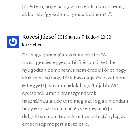
Jól értem, hogy ha igazán trendi akarok lenni,
akkor kb. így kellene gondolkodnom? 🙂
Kövesi József
2016. június 7. kedd-n 13:33
közelében
Ezt hogy gondolják ezek az örültek?A
transzgender egyed a férfi és a női WC-be
nyugodtan bemehet?És nem érdekli őket hogy
akik mint nő vagy férfi használja és ezzel nem
ért egyet?Javaslom nekik hogy 1 újabb WC-t
építsenek amit a transzgenderek
használhatnak,de erre meg azt fogják mondani
hogy ez diszkrimináció és szegregáció.Jó
dolgukban nem tudnak mit csinálni,tényleg az
emberiség megért az ítéletre.