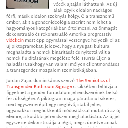
vécék ajtaján láthattunk. Az új
alak egyik oldalon nadrágos
férfi, másik oldalon szoknyás hölgy. Ő a transznemű
ember, akit a gender-ideológia szerint nem lehet a
hagyományos kategóriákban értelmezni. Az önmagát
dekonstruáló és rekonstruáló Amerika progresszív
vidékein
most épp egymással versengve helyezik el az
új piktogramokat, jelezve, hogy a nyugati kultúra
meghaladta a nemek binaritását és nyitottá vált a
nemek fluiditásának megélése felé. Hurrá! Éljen a
haladás! Csakhogy van valami mélyen ellentmondásos
a transzgender mozgalom szemiotikájában.
Jordan Zajac dominikánus szerző
The Semiotics of
Transgender Bathroom Signage
c. cikkében felhívja a
figyelmet a gender-forradalom jelrendszerének belső
feszültségére. A piktogram maga páratlanul sikeres,
mert egyszerre épít egy meglévő, stabil jelre,
ugyanakkor meghökkentő módosítással mutat rá az új
elemre, a korábbi jelrendszer meghaladására. Az új jel
egyszerre dekonstruálja a régit, megszüntetve annak