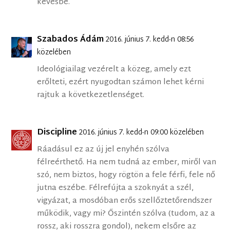
kevésbé.
Szabados Ádám
2016. június 7. kedd-n 08:56
közelében
Ideológiailag vezérelt a közeg, amely ezt
erőlteti, ezért nyugodtan számon lehet kérni
rajtuk a következetlenséget.
Discipline
2016. június 7. kedd-n 09:00 közelében
Ráadásul ez az új jel enyhén szólva
félreérthető. Ha nem tudná az ember, miről van
szó, nem biztos, hogy rögtön a fele férfi, fele nő
jutna eszébe. Félrefújta a szoknyát a szél,
vigyázat, a mosdóban erős szellőztetőrendszer
működik, vagy mi? Őszintén szólva (tudom, az a
rossz, aki rosszra gondol), nekem elsőre az