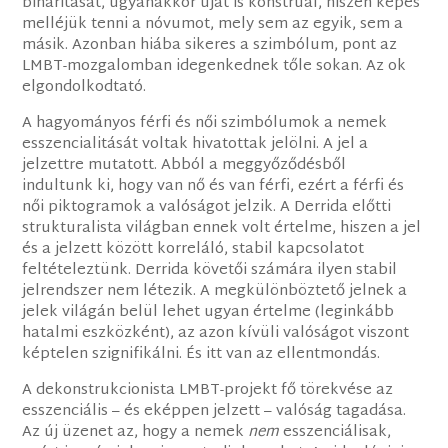
binaritását, ugyanakkor újat is konstruál, hiszen képes
melléjük tenni a nóvumot, mely sem az egyik, sem a
másik. Azonban hiába sikeres a szimbólum, pont az
LMBT-mozgalomban idegenkednek tőle sokan. Az ok
elgondolkodtató.
A hagyományos férfi és női szimbólumok a nemek
esszencialitását voltak hivatottak jelölni. A jel a
jelzettre mutatott. Abból a meggyőződésből
indultunk ki, hogy van nő és van férfi, ezért a férfi és
női piktogramok a valóságot jelzik. A Derrida előtti
strukturalista világban ennek volt értelme, hiszen a jel
és a jelzett között korreláló, stabil kapcsolatot
feltételeztünk. Derrida követői számára ilyen stabil
jelrendszer nem létezik. A megkülönböztető jelnek a
jelek világán belül lehet ugyan értelme (leginkább
hatalmi eszközként), az azon kívüli valóságot viszont
képtelen szignifikálni. És itt van az ellentmondás.
A dekonstrukcionista LMBT-projekt fő törekvése az
esszenciális – és eképpen jelzett – valóság tagadása.
Az új üzenet az, hogy a nemek
nem
esszenciálisak,