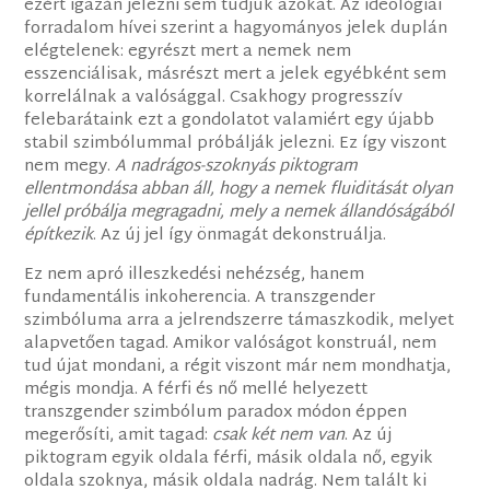
ezért igazán jelezni sem tudjuk azokat. Az ideológiai
forradalom hívei szerint a hagyományos jelek duplán
elégtelenek: egyrészt mert a nemek nem
esszenciálisak, másrészt mert a jelek egyébként sem
korrelálnak a valósággal. Csakhogy progresszív
felebarátaink ezt a gondolatot valamiért egy újabb
stabil szimbólummal próbálják jelezni. Ez így viszont
nem megy.
A nadrágos-szoknyás piktogram
ellentmondása abban áll, hogy a nemek fluiditását olyan
jellel próbálja megragadni, mely a nemek állandóságából
építkezik
. Az új jel így önmagát dekonstruálja.
Ez nem apró illeszkedési nehézség, hanem
fundamentális inkoherencia. A transzgender
szimbóluma arra a jelrendszerre támaszkodik, melyet
alapvetően tagad. Amikor valóságot konstruál, nem
tud újat mondani, a régit viszont már nem mondhatja,
mégis mondja. A férfi és nő mellé helyezett
transzgender szimbólum paradox módon éppen
megerősíti, amit tagad:
csak két nem van
. Az új
piktogram egyik oldala férfi, másik oldala nő, egyik
oldala szoknya, másik oldala nadrág. Nem talált ki