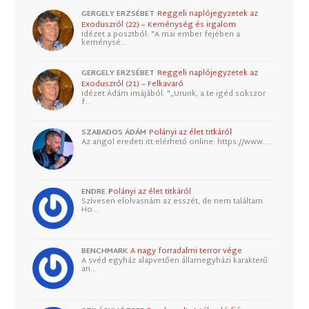
GERGELY ERZSÉBET
Reggeli naplójegyzetek az
Exoduszról (22) – Keménység és irgalom
Idézet a posztból: "A mai ember fejében a
keménysé…
GERGELY ERZSÉBET
Reggeli naplójegyzetek az
Exoduszról (21) – Felkavaró
Idézet Ádám imájából: "„Urunk, a te igéd sokszor
f…
SZABADOS ÁDÁM
Polányi az élet titkáról
Az angol eredeti itt elérhető online: https://www.…
ENDRE
Polányi az élet titkáról
Szívesen elolvasnám az esszét, de nem találtam.
Ho…
BENCHMARK
A nagy forradalmi terror vége
A svéd egyház alapvetően államegyházi karakterű
an…