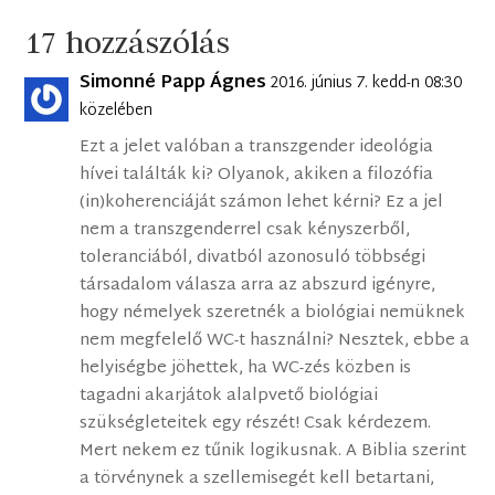
17 hozzászólás
Simonné Papp Ágnes
2016. június 7. kedd-n 08:30
közelében
Ezt a jelet valóban a transzgender ideológia
hívei találták ki? Olyanok, akiken a filozófia
(in)koherenciáját számon lehet kérni? Ez a jel
nem a transzgenderrel csak kényszerből,
toleranciából, divatból azonosuló többségi
társadalom válasza arra az abszurd igényre,
hogy némelyek szeretnék a biológiai nemüknek
nem megfelelő WC-t használni? Nesztek, ebbe a
helyiségbe jöhettek, ha WC-zés közben is
tagadni akarjátok alalpvető biológiai
szükségleteitek egy részét! Csak kérdezem.
Mert nekem ez tűnik logikusnak. A Biblia szerint
a törvénynek a szellemisegét kell betartani,