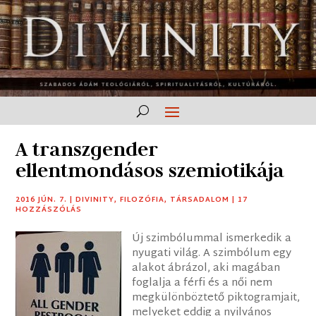
A transzgender
ellentmondásos szemiotikája
2016 JÚN. 7.
|
DIVINITY
,
FILOZÓFIA
,
TÁRSADALOM
|
17
HOZZÁSZÓLÁS
Új szimbólummal ismerkedik a
nyugati világ. A szimbólum egy
alakot ábrázol, aki magában
foglalja a férfi és a női nem
megkülönböztető piktogramjait,
melyeket eddig a nyilvános