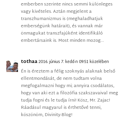
emberben szerinte nincs semmi különleges
vagy kivételes. Aztán megjelent a
transzhumanizmus is (meghaladhatjuk
emberségünk határait), és vannak már
önmagukat transzfajúként identifikáló
embertársaink is. Most minden mozog…
tothaa
2016. június 7. kedd-n 09:51 közelében
Én is éreztem a félig szoknyás alaknak belső
ellentmondását, de nem tudtam volna
megfogalmazni hogy mi; annyira csodálatos,
hogy van aki ezt a filozófia szakszavaival meg
tudja fogni és le tudja írni! Kösz, Mr. Zajac!
Ráadásul magyarul is érthetővé tenni,
köszönöm, Divinity-Blog!