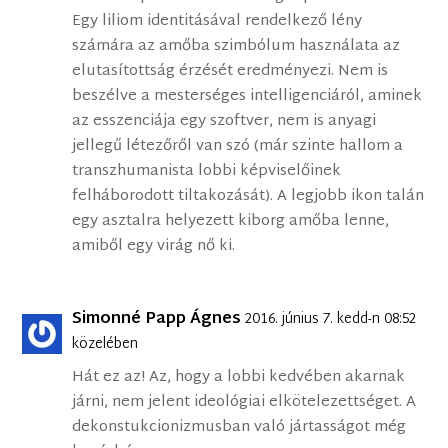
Egy liliom identitásával rendelkező lény
számára az amőba szimbólum használata az
elutasítottság érzését eredményezi. Nem is
beszélve a mesterséges intelligenciáról, aminek
az esszenciája egy szoftver, nem is anyagi
jellegű létezőről van szó (már szinte hallom a
transzhumanista lobbi képviselőinek
felháborodott tiltakozását). A legjobb ikon talán
egy asztalra helyezett kiborg amőba lenne,
amiből egy virág nő ki.
Simonné Papp Ágnes
2016. június 7. kedd-n 08:52
közelében
Hát ez az! Az, hogy a lobbi kedvében akarnak
járni, nem jelent ideológiai elkötelezettséget. A
dekonstukcionizmusban való jártasságot még