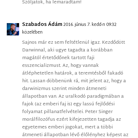
Szóljatok, ha lemaradtam!
Szabados Ádám
2016. június 7. kedd-n 09:32
közelében
Sajnos már ez sem feltétlenül igaz. Kezdődött
Darwinnal, aki ugye tagadta a korábban
magától értetődőnek tartott faji
esszencializmust. Az, hogy vannak
átléphetetlen határok, a teremtésből fakadó
hit. Lassan döbbenünk rá, mit jelent az, hogy a
darwinizmus szerint minden átmeneti
állapotban van. Az uralkodó paradigmában a
fajok (az emberi faj is) egy lassú fejlődési
folyamat pillanatfelvételei. Peter Singer
morálfilozófus ezért kifejezetten tagadja az
egyetemes emberi jogokat, mert a többi
átmeneti állapotban lévő élőlényhez képest az