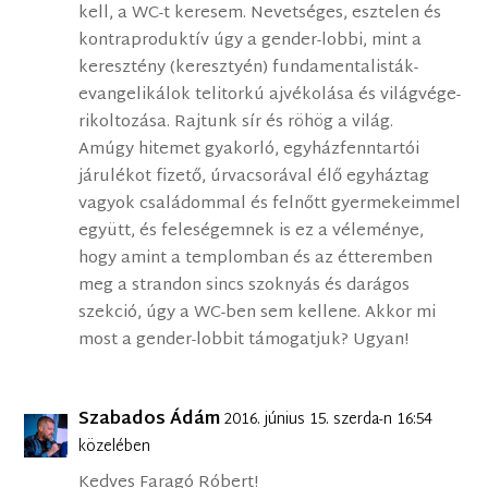
kell, a WC-t keresem. Nevetséges, esztelen és
kontraproduktív úgy a gender-lobbi, mint a
keresztény (keresztyén) fundamentalisták-
evangelikálok telitorkú ajvékolása és világvége-
rikoltozása. Rajtunk sír és röhög a világ.
Amúgy hitemet gyakorló, egyházfenntartói
járulékot fizető, úrvacsorával élő egyháztag
vagyok családommal és felnőtt gyermekeimmel
együtt, és feleségemnek is ez a véleménye,
hogy amint a templomban és az étteremben
meg a strandon sincs szoknyás és darágos
szekció, úgy a WC-ben sem kellene. Akkor mi
most a gender-lobbit támogatjuk? Ugyan!
Szabados Ádám
2016. június 15. szerda-n 16:54
közelében
Kedves Faragó Róbert!