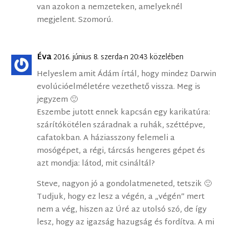
van azokon a nemzeteken, amelyeknél
megjelent. Szomorú.
Éva
2016. június 8. szerda-n 20:43 közelében
Helyeslem amit Ádám írtál, hogy mindez Darwin
evolúcióelméletére vezethető vissza. Meg is
jegyzem 🙂
Eszembe jutott ennek kapcsán egy karikatúra:
szárítókötélen száradnak a ruhák, széttépve,
cafatokban. A háziasszony felemeli a
mosógépet, a régi, tárcsás hengeres gépet és
azt mondja: látod, mit csináltál?
Steve, nagyon jó a gondolatmeneted, tetszik 🙂
Tudjuk, hogy ez lesz a végén, a „végén” mert
nem a vég, hiszen az Úré az utolsó szó, de így
lesz, hogy az igazság hazugság és fordítva. A mi