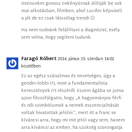
Istenünket gonosz önkényúrnak állítják be sok
mai alkotásban, filmben, ahol Lucifer képviseli
a jót de ez csak látszólag trendi 🙁
Ha nem tudnánk felállítani a diagnózist, esély
sem volna, hogy segíteni tudunk.
Faragó Róbert
2016. június 15. szerda-n 16:02
közelében
Ez az egész szánalmas és nevetséges, úgy a
gender-lobbi (?), mint a fundamentalista
keresztények (?) részéről. Eszem ágába se jutna
azon filozofálgatni, hogy „A hagyományos férfi
és női szimbólumok a nemek esszencialitását
voltak hivatottak jelölni.”, mert itt a franc se
kíváncsi arra, hogy mi mit jelöl vagy sem, hanem
arra kíváncsi az ember, ha szükség szorongatja