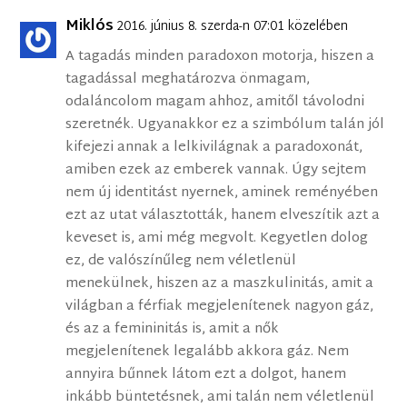
Miklós
2016. június 8. szerda-n 07:01 közelében
A tagadás minden paradoxon motorja, hiszen a
tagadással meghatározva önmagam,
odaláncolom magam ahhoz, amitől távolodni
szeretnék. Ugyanakkor ez a szimbólum talán jól
kifejezi annak a lelkivilágnak a paradoxonát,
amiben ezek az emberek vannak. Úgy sejtem
nem új identitást nyernek, aminek reményében
ezt az utat választották, hanem elveszítik azt a
keveset is, ami még megvolt. Kegyetlen dolog
ez, de valószínűleg nem véletlenül
menekülnek, hiszen az a maszkulinitás, amit a
világban a férfiak megjelenítenek nagyon gáz,
és az a femininitás is, amit a nők
megjelenítenek legalább akkora gáz. Nem
annyira bűnnek látom ezt a dolgot, hanem
inkább büntetésnek, ami talán nem véletlenül