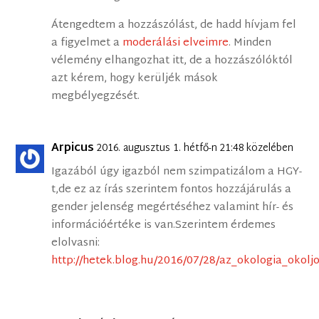
Átengedtem a hozzászólást, de hadd hívjam fel
a figyelmet a
moderálási elveimre
. Minden
vélemény elhangozhat itt, de a hozzászólóktól
azt kérem, hogy kerüljék mások
megbélyegzését.
Arpicus
2016. augusztus 1. hétfő-n 21:48 közelében
Igazából úgy igazból nem szimpatizálom a HGY-
t,de ez az írás szerintem fontos hozzájárulás a
gender jelenség megértéséhez valamint hír- és
információértéke is van.Szerintem érdemes
elolvasni:
http://hetek.blog.hu/2016/07/28/az_okologia_okolj