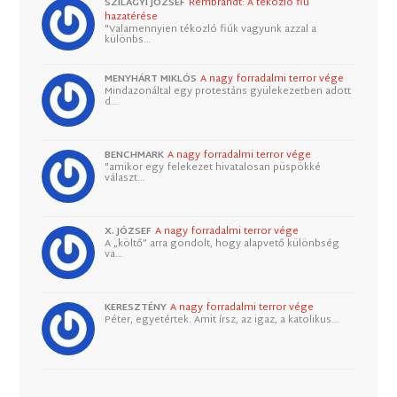
SZILÁGYI JÓZSEF
Rembrandt: A tékozló fiú
hazatérése
"Valamennyien tékozló fiúk vagyunk azzal a
különbs…
MENYHÁRT MIKLÓS
A nagy forradalmi terror vége
Mindazonáltal egy protestáns gyülekezetben adott
d…
BENCHMARK
A nagy forradalmi terror vége
"amikor egy felekezet hivatalosan püspökké
választ…
X. JÓZSEF
A nagy forradalmi terror vége
A „költő” arra gondolt, hogy alapvető különbség
va…
KERESZTÉNY
A nagy forradalmi terror vége
Péter, egyetértek. Amit írsz, az igaz, a katolikus…