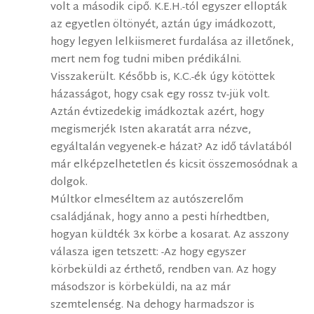
volt a második cipő. K.E.H.-tól egyszer ellopták
az egyetlen öltönyét, aztán úgy imádkozott,
hogy legyen lelkiismeret furdalása az illetőnek,
mert nem fog tudni miben prédikálni.
Visszakerült. Később is, K.C.-ék úgy kötöttek
házasságot, hogy csak egy rossz tv-jük volt.
Aztán évtizedekig imádkoztak azért, hogy
megismerjék Isten akaratát arra nézve,
egyáltalán vegyenek-e házat? Az idő távlatából
már elképzelhetetlen és kicsit összemosódnak a
dolgok.
Múltkor elmeséltem az autószerelőm
családjának, hogy anno a pesti hírhedtben,
hogyan küldték 3x körbe a kosarat. Az asszony
válasza igen tetszett: -Az hogy egyszer
körbeküldi az érthető, rendben van. Az hogy
másodszor is körbeküldi, na az már
szemtelenség. Na dehogy harmadszor is