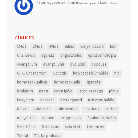
Péter, egyetértek. Amit írsz, az igaz, a katolikus…
CÍMKÉK
1Móz
2Móz
4Móz
Biblia
Bolyki László
bűn
C. S. Lewis
egyház
engesztelés
episztemológia
evangélium
evangéliumi
evolúció
exodusz
G. K. Chesterton
Genezis
helyettes bűnhődés
hit
homoszexualitás
homoszexuális
igazság
irodalom
Isten
Isten igéje
Isten országa
Jézus
kegyelem
kereszt
Kierkegaard
Krisztus halála
Kálvin
kálvinista
kálvinizmus
Leviticus
Luther
megváltás
Numeri
progresszív
Szabados Ádám
Szentlélek
Szentírás
szeretet
teremtés
Tűzfal
Tűzfal podcast