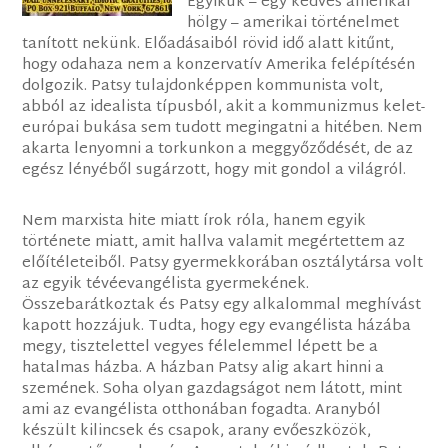
Egyikük – egy kedves amerikai
hölgy – amerikai történelmet
tanított nekünk. Előadásaiból rövid idő alatt kitűnt,
hogy odahaza nem a konzervatív Amerika felépítésén
dolgozik. Patsy tulajdonképpen kommunista volt,
abból az idealista típusból, akit a kommunizmus kelet-
európai bukása sem tudott megingatni a hitében. Nem
akarta lenyomni a torkunkon a meggyőződését, de az
egész lényéből sugárzott, hogy mit gondol a világról.
Nem marxista hite miatt írok róla, hanem egyik
története miatt, amit hallva valamit megértettem az
előítéleteiből. Patsy gyermekkorában osztálytársa volt
az egyik tévéevangélista gyermekének.
Összebarátkoztak és Patsy egy alkalommal meghívást
kapott hozzájuk. Tudta, hogy egy evangélista házába
megy, tisztelettel vegyes félelemmel lépett be a
hatalmas házba. A házban Patsy alig akart hinni a
szemének. Soha olyan gazdagságot nem látott, mint
ami az evangélista otthonában fogadta. Aranyból
készült kilincsek és csapok, arany evőeszközök,