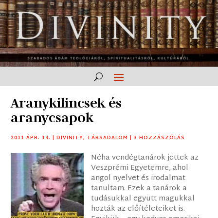
Aranykilincsek és
aranycsapok
2011 ÁPR. 14.
|
DIVINITY
,
TÁRSADALOM
|
3 HOZZÁSZÓLÁS
Néha vendégtanárok jöttek az
Veszprémi Egyetemre, ahol
angol nyelvet és irodalmat
tanultam. Ezek a tanárok a
tudásukkal együtt magukkal
hozták az előítéleteiket is.