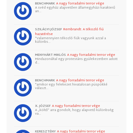
BENCHMARK
A nagy forradalmi terror vége
A svéd egyház alapvetően államegyházi karakterű
an…
SZILÁGYI JÓZSEF
Rembrandt: A tékozló fiú
hazatérése
"Valamennyien tékozló fiúk vagyunk azzal a
különbs…
MENYHÁRT MIKLÓS
A nagy forradalmi terror vége
Mindazonáltal egy protestáns gyülekezetben adott
d…
BENCHMARK
A nagy forradalmi terror vége
"amikor egy felekezet hivatalosan püspökké
választ…
X. JÓZSEF
A nagy forradalmi terror vége
A „költő” arra gondolt, hogy alapvető különbség
va…
KERESZTÉNY
A nagy forradalmi terror vége