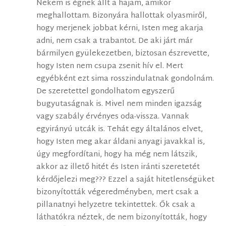
Nekem is égnek állt a hajam, amikor
meghallottam. Bizonyára hallottak olyasmiről,
hogy merjenek jobbat kérni, Isten meg akarja
adni, nem csak a trabantot. De aki járt már
bármilyen gyülekezetben, biztosan észrevette,
hogy Isten nem csupa zsenit hív el. Mert
egyébként ezt sima rosszindulatnak gondolnám.
De szeretettel gondolhatom egyszerű
bugyutaságnak is. Mivel nem minden igazság
vagy szabály érvényes oda-vissza. Vannak
egyirányú utcák is. Tehát egy általános elvet,
hogy Isten meg akar áldani anyagi javakkal is,
úgy megfordítani, hogy ha még nem látszik,
akkor az illető hitét és Isten iránti szeretetét
kérdőjelezi meg??? Ezzel a saját hitetlenségüket
bizonyították végeredményben, mert csak a
pillanatnyi helyzetre tekintettek. Ők csak a
láthatókra néztek, de nem bizonyították, hogy