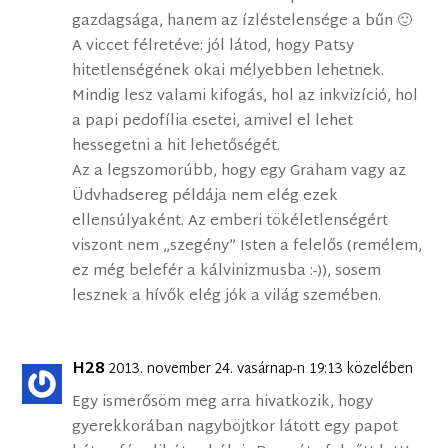
gazdagsága, hanem az ízléstelensége a bűn 🙂
A viccet félretéve: jól látod, hogy Patsy
hitetlenségének okai mélyebben lehetnek.
Mindig lesz valami kifogás, hol az inkvizíció, hol
a papi pedofília esetei, amivel el lehet
hessegetni a hit lehetőségét.
Az a legszomorúbb, hogy egy Graham vagy az
Üdvhadsereg példája nem elég ezek
ellensúlyaként. Az emberi tökéletlenségért
viszont nem „szegény” Isten a felelős (remélem,
ez még belefér a kálvinizmusba :-)), sosem
lesznek a hívők elég jók a világ szemében.
H28
2013. november 24. vasárnap-n 19:13 közelében
Egy ismerősöm meg arra hivatkozik, hogy
gyerekkorában nagyböjtkor látott egy papot