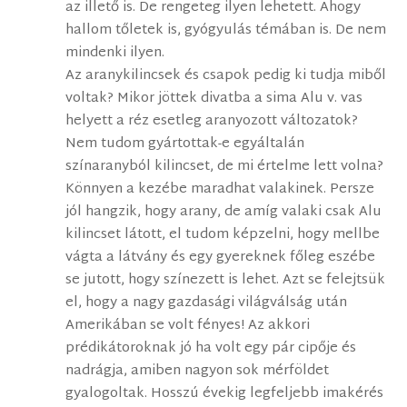
az illető is. De rengeteg ilyen lehetett. Ahogy
hallom tőletek is, gyógyulás témában is. De nem
mindenki ilyen.
Az aranykilincsek és csapok pedig ki tudja miből
voltak? Mikor jöttek divatba a sima Alu v. vas
helyett a réz esetleg aranyozott változatok?
Nem tudom gyártottak-e egyáltalán
színaranyból kilincset, de mi értelme lett volna?
Könnyen a kezébe maradhat valakinek. Persze
jól hangzik, hogy arany, de amíg valaki csak Alu
kilincset látott, el tudom képzelni, hogy mellbe
vágta a látvány és egy gyereknek főleg eszébe
se jutott, hogy színezett is lehet. Azt se felejtsük
el, hogy a nagy gazdasági világválság után
Amerikában se volt fényes! Az akkori
prédikátoroknak jó ha volt egy pár cipője és
nadrágja, amiben nagyon sok mérföldet
gyalogoltak. Hosszú évekig legfeljebb imakérés