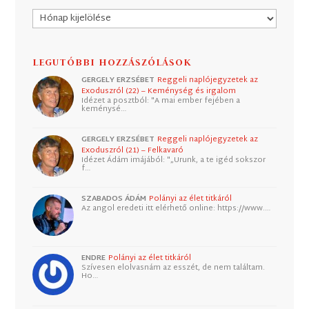
Archívum
LEGUTÓBBI HOZZÁSZÓLÁSOK
GERGELY ERZSÉBET
Reggeli naplójegyzetek az
Exoduszról (22) – Keménység és irgalom
Idézet a posztból: "A mai ember fejében a
keménysé…
GERGELY ERZSÉBET
Reggeli naplójegyzetek az
Exoduszról (21) – Felkavaró
Idézet Ádám imájából: "„Urunk, a te igéd sokszor
f…
SZABADOS ÁDÁM
Polányi az élet titkáról
Az angol eredeti itt elérhető online: https://www.…
ENDRE
Polányi az élet titkáról
Szívesen elolvasnám az esszét, de nem találtam.
Ho…