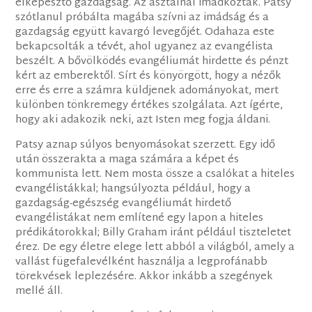
elképesztő gazdagság. Az asztalnál imádkoztak. Patsy
szótlanul próbálta magába szívni az imádság és a
gazdagság együtt kavargó levegőjét. Odahaza este
bekapcsolták a tévét, ahol ugyanez az evangélista
beszélt. A bővölködés evangéliumát hirdette és pénzt
kért az emberektől. Sírt és könyörgött, hogy a nézők
erre és erre a számra küldjenek adományokat, mert
különben tönkremegy értékes szolgálata. Azt ígérte,
hogy aki adakozik neki, azt Isten meg fogja áldani.
Patsy aznap súlyos benyomásokat szerzett. Egy idő
után összerakta a maga számára a képet és
kommunista lett. Nem mosta össze a csalókat a hiteles
evangélistákkal; hangsúlyozta például, hogy a
gazdagság-egészség evangéliumát hirdető
evangélistákat nem említené egy lapon a hiteles
prédikátorokkal; Billy Graham iránt például tiszteletet
érez. De egy életre elege lett abból a világból, amely a
vallást fügefalevélként használja a legprofánabb
törekvések leplezésére. Akkor inkább a szegények
mellé áll.