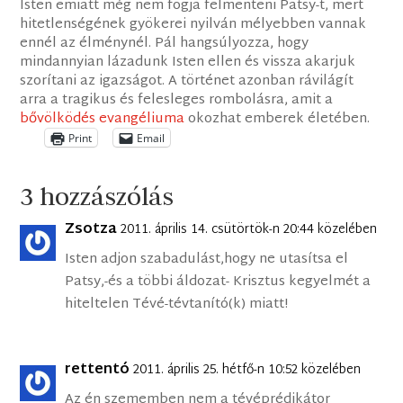
Isten emiatt még nem fogja felmenteni Patsy-t, mert
hitetlenségének gyökerei nyilván mélyebben vannak
ennél az élménynél. Pál hangsúlyozza, hogy
mindannyian lázadunk Isten ellen és vissza akarjuk
szorítani az igazságot. A történet azonban rávilágít
arra a tragikus és felesleges rombolásra, amit a
bővölködés evangéliuma
okozhat emberek életében.
Print
Email
3 hozzászólás
Zsotza
2011. április 14. csütörtök-n 20:44 közelében
Isten adjon szabadulást,hogy ne utasítsa el
Patsy,-és a többi áldozat- Krisztus kegyelmét a
hiteltelen Tévé-tévtanító(k) miatt!
rettentó
2011. április 25. hétfő-n 10:52 közelében
Az én szememben nem a tévéprédikátor