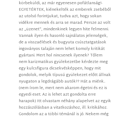
körbeküldi, az már egyenesen pofátlanság!-
EGYETÉRTEK, kiénekelték az emberek zsebéből
az utolsó forintjukat, tudva azt, hogy sokan
vidékre mennek és arra se marad. Persze az volt
az „üzenet”, mindenkinek legyen hite felmenni.
Vannak ilyen és hasonló sajnálatos jelenségek,
de a visszaélések és bugyuta csúsztatgatások
ingoványos talaján nem lehet komoly kritikát
gyártani. Mert hol nincsenek ilyenek? Tőlem
nem karizmatikus gyülekezetbe kérdezte meg
egy kulcsfigura dicsekvésképpen, hogy mit
gondolok, melyik típusú gyülekezet előtt állnak
nyugaton a legdrágább autók?? Hát a miénk..
(nem írom le, mert nem akarom égetni és ez is
egyedi eset. Az is lehet azt gondolta erre
harapok) Itt olvastam néhány alapelvet az egyik
hozzászólásban a vitatkozáshoz, ill. kritikához.
Gondolom az a többi témánál is jó. Nekem még