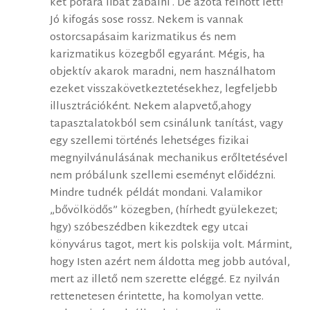
két pofára libát zabálni . De azóta felnőtt lett!
Jó kifogás sose rossz. Nekem is vannak
ostorcsapásaim karizmatikus és nem
karizmatikus közegből egyaránt. Mégis, ha
objektív akarok maradni, nem használhatom
ezeket visszakövetkeztetésekhez, legfeljebb
illusztrációként. Nekem alapvető,ahogy
tapasztalatokból sem csinálunk tanítást, vagy
egy szellemi történés lehetséges fizikai
megnyilvánulásának mechanikus erőltetésével
nem próbálunk szellemi eseményt előidézni.
Mindre tudnék példát mondani. Valamikor
„bővölködős” közegben, (hírhedt gyülekezet;
hgy) szóbeszédben kikezdtek egy utcai
könyvárus tagot, mert kis polskija volt. Mármint,
hogy Isten azért nem áldotta meg jobb autóval,
mert az illető nem szerette eléggé. Ez nyilván
rettenetesen érintette, ha komolyan vette.