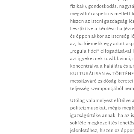
fizikai!), gondoskodás, nagysá
megváltói aspektus mellett
hiszen az isteni gazdagság l
Leszűkítve a kérdést: ha Jézu
és éppen akkor az istenség lé
az, ha kiemelik egy adott asp
„regula fidei” elfogadásával 
azt igyekeznek továbbvinni, 
koncentrálva a halálára és a
KULTURÁLISAN és TÖRTÉNELMI
messiásváró zsidóság keretei 
teljesség szempontjából nem
Utólag valamelyest elítélve 
politeizmusokat, mégis megk
igazságértéke annak, ha az 
sokféle megközelítés lehetős
jelenlétéhez, hiszen ez éppe