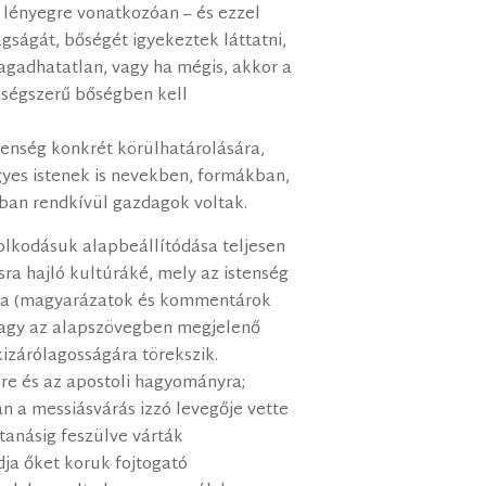
i lényegre vonatkozóan – és ezzel
ságát, bőségét igyekeztek láttatni,
agadhatatlan, vagy ha mégis, akkor a
ségszerű bőségben kell
tenség konkrét körülhatárolására,
es istenek is nevekben, formákban,
an rendkívül gazdagok voltak.
olkodásuk alapbeállítódása teljesen
ra hajló kultúráké, mely az istenség
ra (magyarázatok és kommentárok
vagy az alapszövegben megjelenő
kizárólagosságára törekszik.
re és az apostoli hagyományra;
an a messiásvárás izzó levegője vette
tanásig feszülve várták
ja őket koruk fojtogató