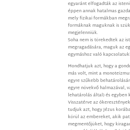
egyaránt elfogadták az isten
éppen annak hatalmas gazdag
mely fizikai formákban megr
formáknak maguknak is szük
megjelenniük.
Soha nem is törekedtek az is
megragadására, maguk az egy
egymáshoz való kapcsolatukb
Mondhatjuk azt, hogy a gond
más volt, mint a monoteizmus
egyre szűkebb behatárolásá
egyre növekvő halmazával, 
lehatárolás által) és egyben 
Visszatérve az ókeresztények
tudjuk azt, hogy Jézus koráb
körül az embereket, akik pat
megmentőjüket, hogy kiragad