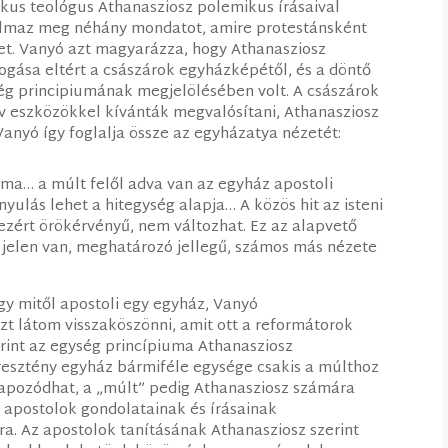
likus teológus Athanasziosz polemikus írásaival
lmaz meg néhány mondatot, amire protestánsként
et. Vanyó azt magyarázza, hogy Athanasziosz
fogása eltért a császárok egyházképétől, és a döntő
ég principiumának megjelölésében volt. A császárok
tív eszközökkel kívánták megvalósítani, Athanasziosz
nyó így foglalja össze az egyházatya nézetét:
ma… a múlt felől adva van az egyház apostoli
nyulás lehet a hitegység alapja… A közös hit az isteni
ezért örökérvényű, nem változhat. Ez az alapvető
jelen van, meghatározó jellegű, számos más nézete
gy mitől apostoli egy egyház, Vanyó
zt látom visszaköszönni, amit ott a reformátorok
rint az egység princípiuma Athanasziosz
eresztény egyház bármiféle egysége csakis a múlthoz
alapozódhat, a „múlt” pedig Athanasziosz számára
z apostolok gondolatainak és írásainak
. Az apostolok tanításának Athanasziosz szerint