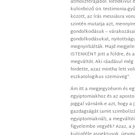
atmoszférájából. Rendkívül é
különböző ún. testimonia-gy
között, az Írás messiásra von
szintén mutatja azt, mennyire
gondolkodásuk – várakozás
gondolkodásukat, nyitottságu
megnyirbálták. Majd megjelen
ISTENKÉNT jött a földre, és a
megváltót. Aki ráadásul még 
hirdette, azaz mintha lett vo
eszkatologikus szemüveg”.
Ám itt a megjegyzésem és eg
egyiptomiakhoz és az aposto
joggal várnánk-e azt, hogy 
gazdagságát (amit szimbolizá
egyiptomiaknál), a megváltói
figyelembe vegyék? Azaz, a J
különféle aspektusok, úgymin