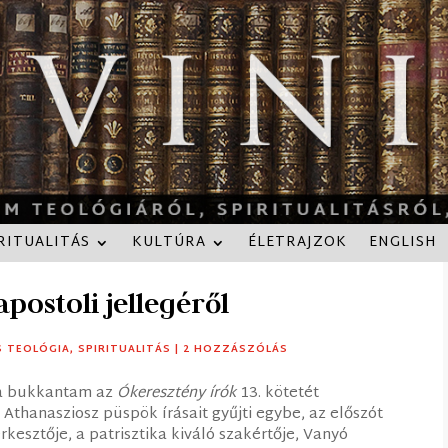
RITUALITÁS
KULTÚRA
ÉLETRAJZOK
ENGLISH
postoli jellegéről
S TEOLÓGIA
,
SPIRITUALITÁS
|
2 HOZZÁSZÓLÁS
ra bukkantam az
Ókeresztény írók
13. kötetét
 Athanasziosz püspök írásait gyűjti egybe, az előszót
rkesztője, a patrisztika kiváló szakértője, Vanyó