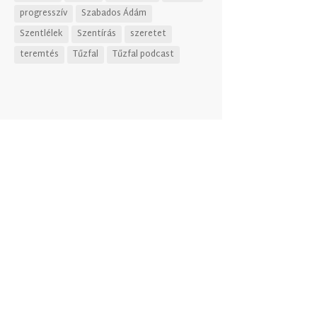
progresszív
Szabados Ádám
Szentlélek
Szentírás
szeretet
teremtés
Tűzfal
Tűzfal podcast