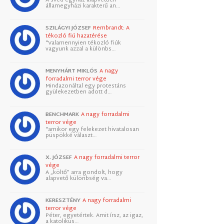
államegyházi karakterű an…
SZILÁGYI JÓZSEF
Rembrandt: A
tékozló fiú hazatérése
"Valamennyien tékozló fiúk
vagyunk azzal a különbs…
MENYHÁRT MIKLÓS
A nagy
forradalmi terror vége
Mindazonáltal egy protestáns
gyülekezetben adott d…
BENCHMARK
A nagy forradalmi
terror vége
"amikor egy felekezet hivatalosan
püspökké választ…
X. JÓZSEF
A nagy forradalmi terror
vége
A „költő” arra gondolt, hogy
alapvető különbség va…
KERESZTÉNY
A nagy forradalmi
terror vége
Péter, egyetértek. Amit írsz, az igaz,
a katolikus…