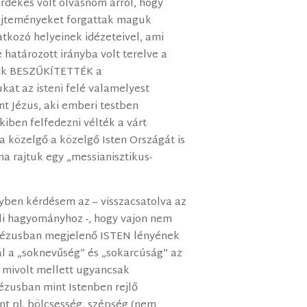
rdekes volt olvasnom arról, hogy
űjteményeket forgattak maguk
atkozó helyeinek idézeteivel, ami
 határozott irányba volt terelve a
aik BESZŰKÍTETTÉK a
kat az isteni felé valamelyest
t Jézus, aki emberi testben
kiben felfedezni vélték a várt
a közelgő a közelgő Isten Országát is
lna rajtuk egy „messianisztikus-
yben kérdésem az – visszacsatolva az
li hagyományhoz -, hogy vajon nem
a Jézusban megjelenő ISTEN lényének
l a „soknevűség” és „sokarcúság” az
 mivolt mellett ugyancsak
ézusban mint Istenben rejlő
t pl. bölcsesség, szépség (nem