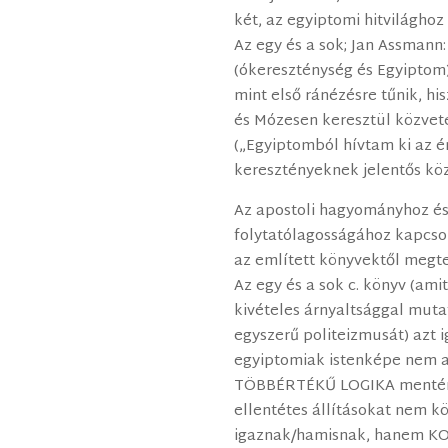
két, az egyiptomi hitvilágho
Az egy és a sok; Jan Assmann:
(ókereszténység és Egyiptom)
mint első ránézésre tűnik, h
és Mózesen keresztül közvet
(„Egyiptomból hívtam ki az én
keresztényeknek jelentős köz
Az apostoli hagyományhoz é
folytatólagosságához kapcs
az említett könyvektől megte
Az egy és a sok c. könyv (ami
kivételes árnyaltsággal muta
egyszerű politeizmusát) azt 
egyiptomiak istenképe nem a
TÖBBÉRTÉKŰ LOGIKA mentén 
ellentétes állításokat nem k
igaznak/hamisnak, hanem K