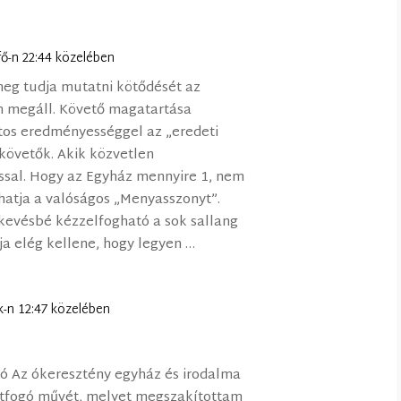
fő-n 22:44 közelében
meg tudja mutatni kötődését az
n megáll. Követő magatartása
ztos eredményességgel az „eredeti
t követők. Akik közvetlen
ssal. Hogy az Egyház mennyire 1, nem
atja a valóságos „Menyasszonyt”.
 kevésbé kézzelfogható a sok sallang
ája elég kellene, hogy legyen …
k-n 12:47 közelében
ló Az ókeresztény egyház és irodalma
 átfogó művét, melyet megszakítottam