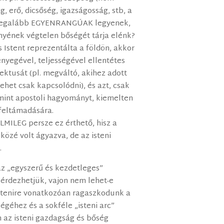
g, erő, dicsőség, igazságosság, stb, a
 legalább EGYENRANGÚAK legyenek,
ényének végtelen bőségét tárja elénk?
s Istent reprezentálta a földön, akkor
nyegével, teljességével ellentétes
ektusát (pl. megváltó, akihez adott
lehet csak kapcsolódni), és azt, csak
mint apostoli hagyományt, kiemelten
 feltámadására.
LEG persze ez érthető, hisz a
közé volt ágyazva, de az isteni
.
az „egyszerű és kezdetleges”
érdezhetjük, vajon nem lehet-e
istenire vonatkozóan ragaszkodunk a
égéhez és a sokféle „isteni arc”
n az isteni gazdagság és bőség