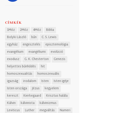
CÍMKÉK
1Móz
2Móz
4Móz
Biblia
Bolyki László
bűn
C. S. Lewis
egyház
engesztelés
episztemológia
evangélium
evangéliumi
evolúció
exodusz
G. K. Chesterton
Genezis
helyettes bűnhődés
hit
homoszexualitás
homoszexuális
igazság
irodalom
Isten
Isten igéje
Isten országa
Jézus
kegyelem
kereszt
Kierkegaard
Krisztus halála
Kálvin
kálvinista
kálvinizmus
Leviticus
Luther
megváltás
Numeri