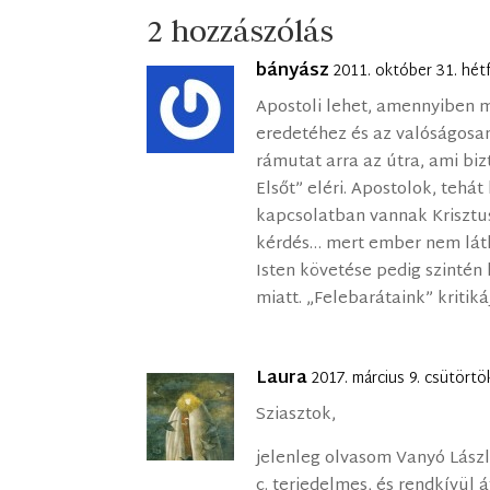
2 hozzászólás
bányász
2011. október 31. hét
Apostoli lehet, amennyiben 
eredetéhez és az valóságosa
rámutat arra az útra, ami bi
Elsőt” eléri. Apostolok, tehá
kapcsolatban vannak Krisztu
kérdés… mert ember nem láth
Isten követése pedig szintén
miatt. „Felebarátaink” kritik
Laura
2017. március 9. csütörtö
Sziasztok,
jelenleg olvasom Vanyó Lász
c. terjedelmes, és rendkívül