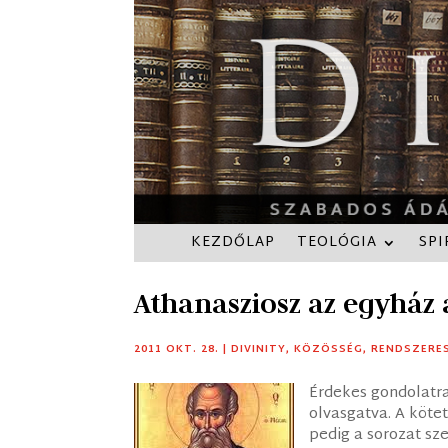
KEZDŐLAP
TEOLÓGIA
SPI
Athanasziosz az egyház a
2011 OKT. 28.
|
DIVINITY
,
KÖZÖSSÉG
,
RENDSZERE
Érdekes gondolat
olvasgatva. A kötet
pedig a sorozat sze