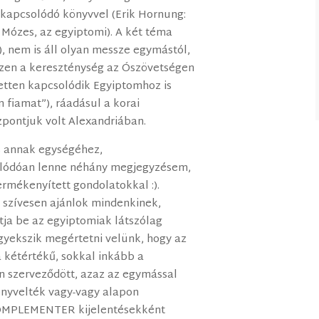
z kapcsolódó könyvvel (Erik Hornung:
 Mózes, az egyiptomi). A két téma
, nem is áll olyan messze egymástól,
iszen a kereszténység az Ószövetségen
etten kapcsolódik Egyiptomhoz is
 fiamat”), ráadásul a korai
pontjuk volt Alexandriában.
s annak egységéhez,
olódóan lenne néhány megjegyzésem,
rmékenyített gondolatokkal :).
t szívesen ajánlok mindenkinek,
tja be az egyiptomiak látszólag
igyekszik megértetni velünk, hogy az
 kétértékű, sokkal inkább a
szerveződött, azaz az egymással
önyvelték vagy-vagy alapon
OMPLEMENTER kijelentésekként