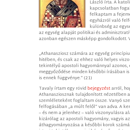
László írta. A kato
kapcsolatban foga
felkaptam a fejem
egyházról való fel
különbség az egys
az egység alapját politikai és adminisztra
azonban egészen másképp gondolkodott. Va
„Athanasziosz számára az egység princípiu
hitében, és csak az ehhez való helyes viszo
tekintélyű apostoli hagyománnyal azonos, 
meggyőződése minden későbbi írásában is 
is ennek függvénye.” (21)
Tavaly írtam egy rövid
bejegyzést
arról, ho
Athanasziosznak tulajdonított nézetében a
szemléleteként foglaltam össze. Vanyó sze
felfogásában „a múlt felől” van adva. A k
– és nem a jelenhez – való viszonyulásra 
kizárólag az apostoli hagyomány, vagyis a
áthagyományozása a későbbi korok számára