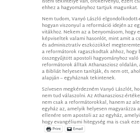
isteni tekintélye van, örökérvényű, ezért
ehhez a hagyományhoz tartjuk magunkat.
Nem tudom, Vanyó László elgondolkodott-e
hogyan viszonyul a reformáció idején az eg
vitákhoz. Nekem az a benyomásom, hogy e
képviseltek valami hasonlót, mint amit a c
és adminisztratív eszközökkel megteremten
a reformátorok ragaszkodtak ahhoz, hogy b
összegyűjtött apostoli hagyományhoz való 
reformátorok álltak Athanasziosz oldalán, 
a Bibliát helyesen tanítják, és nem ott, ah
alapján – egyháznak tekintenek.
Szívesen megkérdezném Vanyó Lászlót, hogy
nem tud válaszolni. Az Athanasziosz-érték
nem csak a reformátorokkal, hanem az alex
egyház az, amelyik helyesen magyarázza a B
ellenére sem apostoli az az egyház, amely
hogy evangéliumi hitegység ma is csak ezen
Print
Email