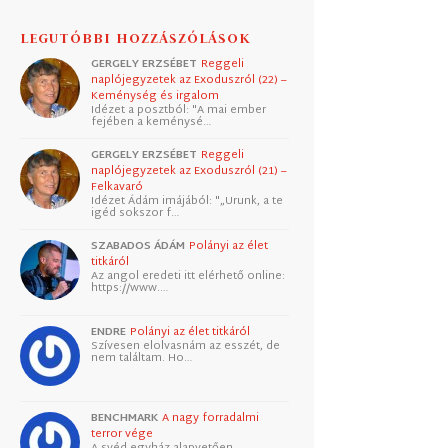
LEGUTÓBBI HOZZÁSZÓLÁSOK
GERGELY ERZSÉBET
Reggeli
naplójegyzetek az Exoduszról (22) –
Keménység és irgalom
Idézet a posztból: "A mai ember
fejében a keménysé…
GERGELY ERZSÉBET
Reggeli
naplójegyzetek az Exoduszról (21) –
Felkavaró
Idézet Ádám imájából: "„Urunk, a te
igéd sokszor f…
SZABADOS ÁDÁM
Polányi az élet
titkáról
Az angol eredeti itt elérhető online:
https://www.…
ENDRE
Polányi az élet titkáról
Szívesen elolvasnám az esszét, de
nem találtam. Ho…
BENCHMARK
A nagy forradalmi
terror vége
A svéd egyház alapvetően