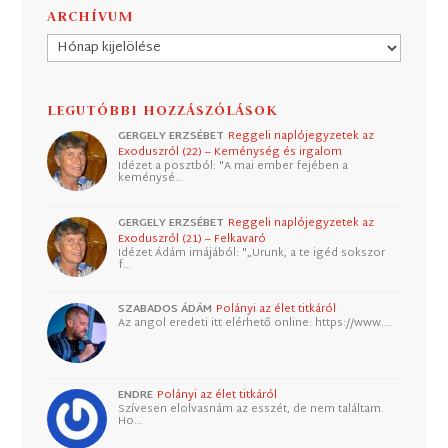
ARCHÍVUM
Archívum
LEGUTÓBBI HOZZÁSZÓLÁSOK
GERGELY ERZSÉBET
Reggeli naplójegyzetek az
Exoduszról (22) – Keménység és irgalom
Idézet a posztból: "A mai ember fejében a
keménysé…
GERGELY ERZSÉBET
Reggeli naplójegyzetek az
Exoduszról (21) – Felkavaró
Idézet Ádám imájából: "„Urunk, a te igéd sokszor
f…
SZABADOS ÁDÁM
Polányi az élet titkáról
Az angol eredeti itt elérhető online: https://www.…
ENDRE
Polányi az élet titkáról
Szívesen elolvasnám az esszét, de nem találtam.
Ho…