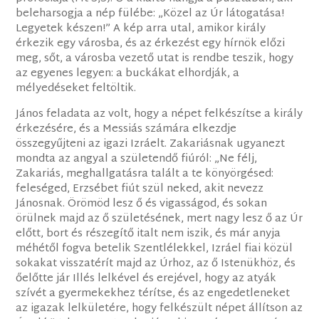
beleharsogja a nép fülébe: „Közel az Úr látogatása!
Legyetek készen!” A kép arra utal, amikor király
érkezik egy városba, és az érkezést egy hírnök előzi
meg, sőt, a városba vezető utat is rendbe teszik, hogy
az egyenes legyen: a buckákat elhordják, a
mélyedéseket feltöltik.
János feladata az volt, hogy a népet felkészítse a király
érkezésére, és a Messiás számára elkezdje
összegyűjteni az igazi Izráelt. Zakariásnak ugyanezt
mondta az angyal a születendő fiúról: „Ne félj,
Zakariás, meghallgatásra talált a te könyörgésed:
feleséged, Erzsébet fiút szül neked, akit nevezz
Jánosnak. Örömöd lesz ő és vigasságod, és sokan
örülnek majd az ő születésének, mert nagy lesz ő az Úr
előtt, bort és részegítő italt nem iszik, és már anyja
méhétől fogva betelik Szentlélekkel, Izráel fiai közül
sokakat visszatérít majd az Úrhoz, az ő Istenükhöz, és
őelőtte jár Illés lelkével és erejével, hogy az atyák
szívét a gyermekekhez térítse, és az engedetleneket
az igazak lelkületére, hogy felkészült népet állítson az