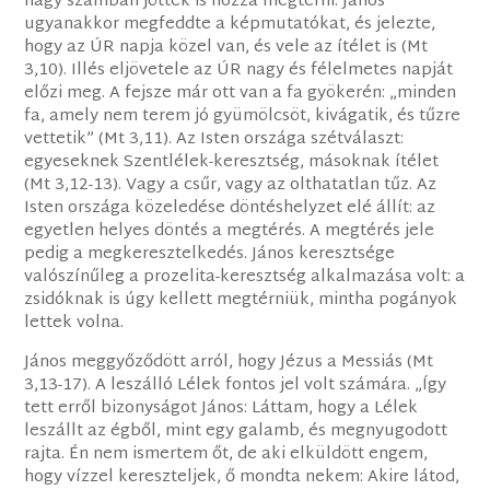
nagy számban jöttek is hozzá megtérni. János
ugyanakkor megfeddte a képmutatókat, és jelezte,
hogy az ÚR napja közel van, és vele az ítélet is (Mt
3,10). Illés eljövetele az ÚR nagy és félelmetes napját
előzi meg. A fejsze már ott van a fa gyökerén: „minden
fa, amely nem terem jó gyümölcsöt, kivágatik, és tűzre
vettetik” (Mt 3,11). Az Isten országa szétválaszt:
egyeseknek Szentlélek-keresztség, másoknak ítélet
(Mt 3,12-13). Vagy a csűr, vagy az olthatatlan tűz. Az
Isten országa közeledése döntéshelyzet elé állít: az
egyetlen helyes döntés a megtérés. A megtérés jele
pedig a megkeresztelkedés. János keresztsége
valószínűleg a prozelita-keresztség alkalmazása volt: a
zsidóknak is úgy kellett megtérniük, mintha pogányok
lettek volna.
János meggyőződött arról, hogy Jézus a Messiás (Mt
3,13-17). A leszálló Lélek fontos jel volt számára. „Így
tett erről bizonyságot János: Láttam, hogy a Lélek
leszállt az égből, mint egy galamb, és megnyugodott
rajta. Én nem ismertem őt, de aki elküldött engem,
hogy vízzel kereszteljek, ő mondta nekem: Akire látod,