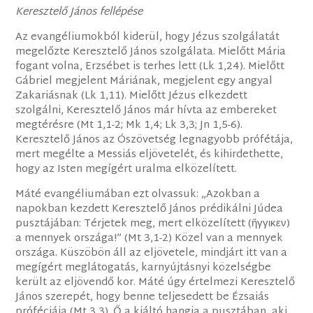
Keresztelő János fellépése
Az evangéliumokból kiderül, hogy Jézus szolgálatát
megelőzte Keresztelő János szolgálata. Mielőtt Mária
fogant volna, Erzsébet is terhes lett (Lk 1,24). Mielőtt
Gábriel megjelent Máriának, megjelent egy angyal
Zakariásnak (Lk 1,11). Mielőtt Jézus elkezdett
szolgálni, Keresztelő János már hívta az embereket
megtérésre (Mt 1,1-2; Mk 1,4; Lk 3,3; Jn 1,5-6).
Keresztelő János az Ószövetség legnagyobb prófétája,
mert megélte a Messiás eljövetelét, és kihirdethette,
hogy az Isten megígért uralma elközelített.
Máté evangéliumában ezt olvassuk: „Azokban a
napokban kezdett Keresztelő János prédikálni Júdea
pusztájában: Térjetek meg, mert elközelített (ἤγγικεν)
a mennyek országa!” (Mt 3,1-2) Közel van a mennyek
országa. Küszöbön áll az eljövetele, mindjárt itt van a
megígért meglátogatás, karnyújtásnyi közelségbe
került az eljövendő kor. Máté úgy értelmezi Keresztelő
János szerepét, hogy benne teljesedett be Ézsaiás
próféciája (Mt 3,3). Ő a kiáltó hangja a pusztában, aki