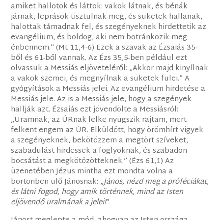
amiket hallotok és láttok: vakok látnak, és bénák
járnak, leprások tisztulnak meg, és süketek hallanak,
halottak támadnak fel, és szegényeknek hirdettetik az
evangélium, és boldog, aki nem botránkozik meg
énbennem.” (Mt 11,4-6) Ezek a szavak az Ézsaiás 35-
ből és 61-ből vannak. Az Ézs 35,5-ben például ezt
olvassuk a Messiás eljöveteléről: „Akkor majd kinyílnak
a vakok szemei, és megnyílnak a süketek fülei.” A
gyógyítások a Messiás jelei. Az evangélium hirdetése a
Messiás jele. Az is a Messiás jele, hogy a szegények
hallják azt. Ézsaiás ezt jövendölte a Messiásról:
„Uramnak, az ÚRnak lelke nyugszik rajtam, mert
felkent engem az ÚR. Elküldött, hogy örömhírt vigyek
a szegényeknek, bekötözzem a megtört szíveket,
szabadulást hirdessek a foglyoknak, és szabadon
bocsátást a megkötözötteknek.” (Ézs 61,1) Az
üzenetében Jézus mintha ezt mondta volna a
börtönben ülő Jánosnak: „
János, nézd meg a próféciákat,
és látni fogod, hogy amik történnek, mind az Isten
eljövendő uralmának a jelei!
”