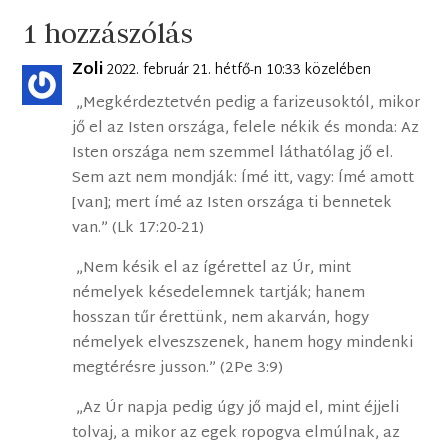
1 hozzászólás
Zoli
2022. február 21. hétfő-n 10:33 közelében
„Megkérdeztetvén pedig a farizeusoktól, mikor
jő el az Isten országa, felele nékik és monda: Az
Isten országa nem szemmel láthatólag jő el.
Sem azt nem mondják: Ímé itt, vagy: Ímé amott
[van]; mert ímé az Isten országa ti bennetek
van.” (Lk 17:20-21)
„Nem késik el az ígérettel az Úr, mint
némelyek késedelemnek tartják; hanem
hosszan tűr érettünk, nem akarván, hogy
némelyek elveszszenek, hanem hogy mindenki
megtérésre jusson.” (2Pe 3:9)
„Az Úr napja pedig úgy jő majd el, mint éjjeli
tolvaj, a mikor az egek ropogva elmúlnak, az