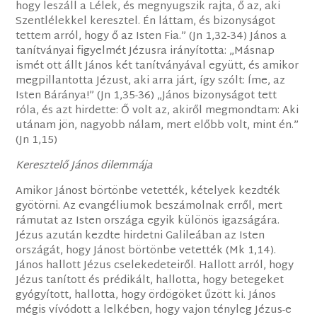
hogy leszáll a Lélek, és megnyugszik rajta, ő az, aki
Szentlélekkel keresztel. Én láttam, és bizonyságot
tettem arról, hogy ő az Isten Fia.” (Jn 1,32-34) János a
tanítványai figyelmét Jézusra irányította: „Másnap
ismét ott állt János két tanítványával együtt, és amikor
megpillantotta Jézust, aki arra járt, így szólt: Íme, az
Isten Báránya!” (Jn 1,35-36) „János bizonyságot tett
róla, és azt hirdette: Ő volt az, akiről megmondtam: Aki
utánam jön, nagyobb nálam, mert előbb volt, mint én.”
(Jn 1,15)
Keresztelő János dilemmája
Amikor Jánost börtönbe vetették, kételyek kezdték
gyötörni. Az evangéliumok beszámolnak erről, mert
rámutat az Isten országa egyik különös igazságára.
Jézus azután kezdte hirdetni Galileában az Isten
országát, hogy Jánost börtönbe vetették (Mk 1,14).
János hallott Jézus cselekedeteiről. Hallott arról, hogy
Jézus tanított és prédikált, hallotta, hogy betegeket
gyógyított, hallotta, hogy ördögöket űzött ki. János
mégis vívódott a lelkében, hogy vajon tényleg Jézus-e