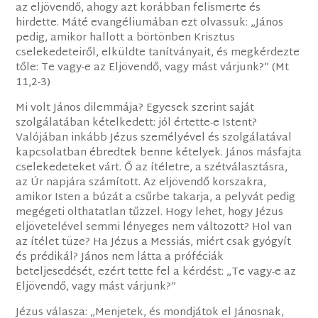
az eljövendő, ahogy azt korábban felismerte és
hirdette. Máté evangéliumában ezt olvassuk: „János
pedig, amikor hallott a börtönben Krisztus
cselekedeteiről, elküldte tanítványait, és megkérdezte
tőle: Te vagy-e az Eljövendő, vagy mást várjunk?” (Mt
11,2-3)
Mi volt János dilemmája? Egyesek szerint saját
szolgálatában kételkedett: jól értette-e Istent?
Valójában inkább Jézus személyével és szolgálatával
kapcsolatban ébredtek benne kételyek. János másfajta
cselekedeteket várt. Ő az ítéletre, a szétválasztásra,
az Úr napjára számított. Az eljövendő korszakra,
amikor Isten a búzát a csűrbe takarja, a pelyvát pedig
megégeti olthatatlan tűzzel. Hogy lehet, hogy Jézus
eljövetelével semmi lényeges nem változott? Hol van
az ítélet tüze? Ha Jézus a Messiás, miért csak gyógyít
és prédikál? János nem látta a próféciák
beteljesedését, ezért tette fel a kérdést: „Te vagy-e az
Eljövendő, vagy mást várjunk?”
Jézus válasza: „Menjetek, és mondjátok el Jánosnak,