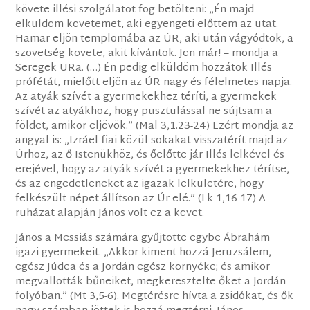
követe illési szolgálatot fog betölteni: „Én majd
elküldöm követemet, aki egyengeti előttem az utat.
Hamar eljön templomába az ÚR, aki után vágyódtok, a
szövetség követe, akit kívántok. Jön már! – mondja a
Seregek URa. (…) Én pedig elküldöm hozzátok Illés
prófétát, mielőtt eljön az ÚR nagy és félelmetes napja.
Az atyák szívét a gyermekekhez téríti, a gyermekek
szívét az atyákhoz, hogy pusztulással ne sújtsam a
földet, amikor eljövök.” (Mal 3,1.23-24) Ezért mondja az
angyal is: „Izráel fiai közül sokakat visszatérít majd az
Úrhoz, az ő Istenükhöz, és őelőtte jár Illés lelkével és
erejével, hogy az atyák szívét a gyermekekhez térítse,
és az engedetleneket az igazak lelkületére, hogy
felkészült népet állítson az Úr elé.” (Lk 1,16-17) A
ruházat alapján János volt ez a követ.
János a Messiás számára gyűjtötte egybe Ábrahám
igazi gyermekeit. „Akkor kiment hozzá Jeruzsálem,
egész Júdea és a Jordán egész környéke; és amikor
megvallották bűneiket, megkeresztelte őket a Jordán
folyóban.” (Mt 3,5-6). Megtérésre hívta a zsidókat, és ők