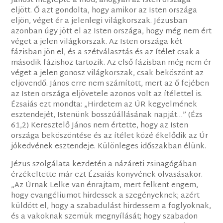
Jánost meglepte a mód, ahogyan az Isten országa
eljött. Ő azt gondolta, hogy amikor az Isten országa
eljön, véget ér a jelenlegi világkorszak. Jézusban
azonban úgy jött el az Isten országa, hogy még nem ért
véget a jelen világkorszak. Az Isten országa két
fázisban jön el, és a szétválasztás és az ítélet csak a
második fázishoz tartozik. Az első fázisban még nem ér
véget a jelen gonosz világkorszak, csak beköszönt az
eljövendő. János erre nem számított, mert az ő fejében
az Isten országa eljövetele azonos volt az ítélettel is.
Ézsaiás ezt mondta: „Hirdetem az ÚR kegyelmének
esztendejét, Istenünk bosszúállásának napját…” (Ézs
61,2) Keresztelő János nem értette, hogy az Isten
országa beköszöntése és az ítélet közé ékelődik az Úr
jókedvének esztendeje. Különleges időszakban élünk.
Jézus szolgálata kezdetén a názáreti zsinagógában
érzékeltette már ezt Ézsaiás könyvének olvasásakor.
„Az Úrnak Lelke van énrajtam, mert felkent engem,
hogy evangéliumot hirdessek a szegényeknek; azért
küldött el, hogy a szabadulást hirdessem a foglyoknak,
és a vakoknak szemük megnyílását; hogy szabadon