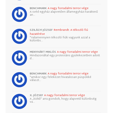
BENCHMARK
A nagy forradalmi terror vége
A svéd egyház alapvetően államegyházi karakterű
an…
SZILÁGYI JÓZSEF
Rembrandt: A tékozló fiú
hazatérése
"Valamennyien tékozló fiúk vagyunk azzal a
különbs…
MENYHÁRT MIKLÓS
A nagy forradalmi terror vége
Mindazonáltal egy protestáns gyülekezetben adott
d…
BENCHMARK
A nagy forradalmi terror vége
"amikor egy felekezet hivatalosan püspökké
választ…
X. JÓZSEF
A nagy forradalmi terror vége
A „költő” arra gondolt, hogy alapvető különbség
va…