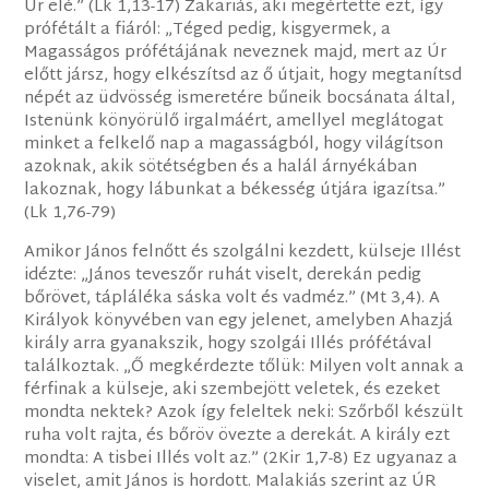
Úr elé.” (Lk 1,13-17) Zakariás, aki megértette ezt, így
prófétált a fiáról: „Téged pedig, kisgyermek, a
Magasságos prófétájának neveznek majd, mert az Úr
előtt jársz, hogy elkészítsd az ő útjait, hogy megtanítsd
népét az üdvösség ismeretére bűneik bocsánata által,
Istenünk könyörülő irgalmáért, amellyel meglátogat
minket a felkelő nap a magasságból, hogy világítson
azoknak, akik sötétségben és a halál árnyékában
lakoznak, hogy lábunkat a békesség útjára igazítsa.”
(Lk 1,76-79)
Amikor János felnőtt és szolgálni kezdett, külseje Illést
idézte: „János teveszőr ruhát viselt, derekán pedig
bőrövet, tápláléka sáska volt és vadméz.” (Mt 3,4). A
Királyok könyvében van egy jelenet, amelyben Ahazjá
király arra gyanakszik, hogy szolgái Illés prófétával
találkoztak. „Ő megkérdezte tőlük: Milyen volt annak a
férfinak a külseje, aki szembejött veletek, és ezeket
mondta nektek? Azok így feleltek neki: Szőrből készült
ruha volt rajta, és bőröv övezte a derekát. A király ezt
mondta: A tisbei Illés volt az.” (2Kir 1,7-8) Ez ugyanaz a
viselet, amit János is hordott. Malakiás szerint az ÚR