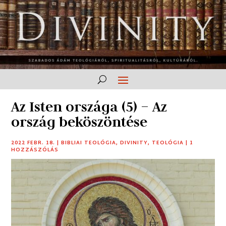
Az Isten országa (5) – Az
ország beköszöntése
2022 FEBR. 18.
|
BIBLIAI TEOLÓGIA
,
DIVINITY
,
TEOLÓGIA
|
1
HOZZÁSZÓLÁS