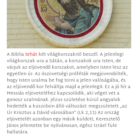
A Biblia
tehát
két világkorszakról beszél. A jelenlegi
világkorszak ura a Sátán, a korszakok ura Isten, de
várjuk az eljövendő korszakot, amelyben Isten lesz az
egyetlen úr. Az ószövetségi próféták megjövendölték,
hogy Isten uralma be fog törni a jelen valóságába, és
az eljövendő kor felváltja majd a jelenlegit. Ez a jó hír a
Messiás eljöveteléhez kapcsolódik, aki véget vet a
gonosz uralmának. Jézus születése körül angyalok
hirdették a küszöbön álló változást: megszületett „az
Úr Krisztus a Dávid városában” (Lk 2,11) Az ország
eljövetelét azonban egy másik küldött, Keresztelő
János jelentette be nyilvánosan, egész Izráel füle
hallatára.