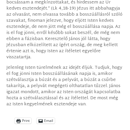
bocsássam a megkínzottakat, és hirdessem az Úr
kedves esztendejét.” (Lk 4,18-19) Jézus itt abbahagyja
az olvasást, nem olvassa tovább a bosszúállásról szóló
szavakat, finoman jelezve, hogy eljött Isten kedves
esztendeje, de nem jött még el bosszúállása napja. Az
is el fog jönni, erről később sokat beszél, de még nem
ebben a fázisban. Keresztelő János jól látta, hogy
Jézusban elközelített az ígért ország, de meg kellett
értenie azt is, hogy Isten az ítéletet egyelőre
visszatartja.
Jelenleg Isten türelmének az idejét éljük. Tudjuk, hogy
el fog jönni Isten bosszúállásának napja is, amikor
szétválasztja a búzát és a pelyvát, a búzát a csűrbe
takarítja, a pelyvát megégeti olthatatlan tűzzel. János
igazat mondott, amikor az Isten országát kapcsolatba
hozta a szétválasztással és az ítélettel. De most még
az Isten kegyelmének esztendeje van.
Print
Email