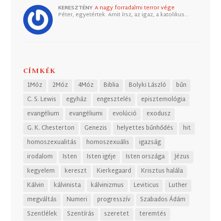
KERESZTÉNY
A nagy forradalmi terror vége
Péter, egyetértek. Amit írsz, az igaz, a katolikus…
CÍMKÉK
1Móz
2Móz
4Móz
Biblia
Bolyki László
bűn
C. S. Lewis
egyház
engesztelés
episztemológia
evangélium
evangéliumi
evolúció
exodusz
G. K. Chesterton
Genezis
helyettes bűnhődés
hit
homoszexualitás
homoszexuális
igazság
irodalom
Isten
Isten igéje
Isten országa
Jézus
kegyelem
kereszt
Kierkegaard
Krisztus halála
Kálvin
kálvinista
kálvinizmus
Leviticus
Luther
megváltás
Numeri
progresszív
Szabados Ádám
Szentlélek
Szentírás
szeretet
teremtés