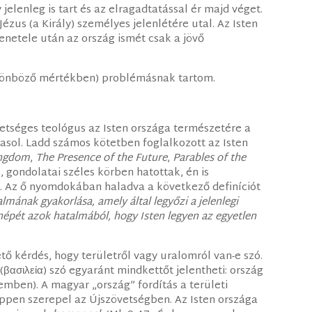
elenleg is tart és az elragadtatással ér majd véget.
ézus (a Király) személyes jelenlétére utal. Az Isten
lmenetele után az ország ismét csak a jövő
lönböző mértékben) problémásnak tartom.
etséges teológus az Isten országa természetére a
vasol. Ladd számos kötetben foglalkozott az Isten
ingdom
,
The Presence of the Future
,
Parables of the
), gondolatai széles körben hatottak, én is
. Az ő nyomdokában haladva a következő definíciót
ralmának gyakorlása, amely által legyőzi a jelenlegi
népét azok hatalmából, hogy Isten legyen az egyetlen
ő kérdés, hogy területről vagy uralomról van-e szó.
(βασιλεία) szó egyaránt mindkettőt jelentheti: ország
lemben). A magyar „ország” fordítás a területi
éppen szerepel az Újszövetségben. Az Isten országa