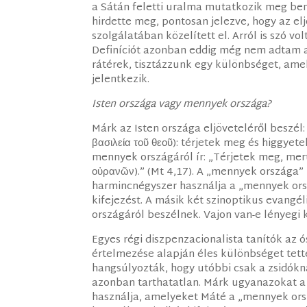
a Sátán feletti uralma mutatkozik meg ben
hirdette meg, pontosan jelezve, hogy az e
szolgálatában közelített el. Arról is szó v
Definíciót azonban eddig még nem adtam a
rátérek, tisztázzunk egy különbséget, ame
jelentkezik.
Isten országa vagy mennyek országa?
Márk az Isten országa eljöveteléről beszél:
βασιλεία τοῦ θεοῦ): térjetek meg és higgye
mennyek országáról ír: „Térjetek meg, mert
οὐρανῶν).” (Mt 4,17). A „mennyek országa” 
harmincnégyszer használja a „mennyek orsz
kifejezést. A másik két szinoptikus evangé
országáról beszélnek. Vajon van-e lényegi 
Egyes régi diszpenzacionalista tanítók az ó
értelmezése alapján éles különbséget tett
hangsúlyozták, hogy utóbbi csak a zsidókna
azonban tarthatatlan. Márk ugyanazokat a 
használja, amelyeket Máté a „mennyek orszá