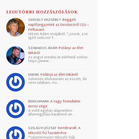
LEGUTÓBBI HOZZÁSZÓLÁSOK
GERGELY ERZSÉBET
Reggeli
naplójegyzetek az Exoduszról (21) –
Felkavaró
Idézet Ádám imájából: "„Urunk, a te
igéd sokszor f…
SZABADOS ÁDÁM
Polányi az élet
titkáról
Az angol eredeti itt elérhető online:
https://www.…
ENDRE
Polányi az élet titkáról
Szívesen elolvasnám az esszét, de
nem találtam. Ho…
BENCHMARK
A nagy forradalmi
terror vége
A svéd egyház alapvetően
államegyházi karakterű an…
SZILÁGYI JÓZSEF
Rembrandt: A
tékozló fiú hazatérése
"Valamennyien tékozló fiúk