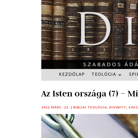
KEZDŐLAP
TEOLÓGIA
SPI
Az Isten országa (7) – M
2022 MÁRC. 23.
|
BIBLIAI TEOLÓGIA
,
DIVINITY
,
EXEG