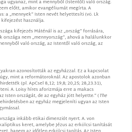
ága ugyanaz, mint a mennyből (Istentől) való ország.
szem előtt, amikor evangéliumát megírta. A
 a „mennyek” Isten nevét helyettesíti (vö. Lk
kifejezést használja.
szága kifejezés Máténál is az „ország” forrására,
yek országa nem „mennyország”, ahová a halálunkkor
nyből való ország, az Istentől való ország, az
gyakran azonosították az egyházzal. Ez a kapcsolat
úgy, mint a reformátoroknál. Az apostolok azonban
rdették (pl. ApCsel 8,12; 19,8; 20,25; 28,23.31),
teni. A. Loisy híres aforizmája erre a makacs
 Isten országát, de az egyház jött helyette.” (
The
igehirdetésben az egyház megjeleníti ugyan az Isten
egymással.
országa inkább etikai dimenziót nyert. A. von
kaliptikus keret, amelybe Jézus az erkölcsi tanítását
ret, hanem az időtlen erkölcsi tanítás. Az Isten