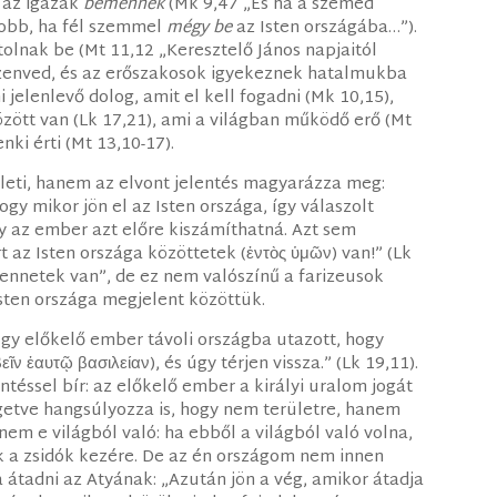
a az igazak
bemennek
(Mk 9,47 „És ha a szemed
 jobb, ha fél szemmel
mégy be
az Isten országába…”).
olnak be (Mt 11,12 „Keresztelő János napjaitól
zenved, és az erőszakosok igyekeznek hatalmukba
i jelenlevő dolog, amit el kell fogadni (Mk 10,15),
özött van (Lk 17,21), ami a világban működő erő (Mt
nki érti (Mt 13,10-17).
ületi, hanem az elvont jelentés magyarázza meg:
gy mikor jön el az Isten országa, így válaszolt
gy az ember azt előre kiszámíthatná. Azt sem
rt az Isten országa közöttetek (ἐντὸς ὑμῶν) van!” (Lk
„bennetek van”, de ez nem valószínű a farizeusok
Isten országa megjelent közöttük.
gy előkelő ember távoli országba utazott, hogy
 ἑαυτῷ βασιλείαν), és úgy térjen vissza.” (Lk 19,11).
ntéssel bír: az előkelő ember a királyi uralom jogát
getve hangsúlyozza is, hogy nem területre, hanem
nem e világból való: ha ebből a világból való volna,
k a zsidók kezére. De az én országom nem innen
ja átadni az Atyának: „Azután jön a vég, amikor átadja