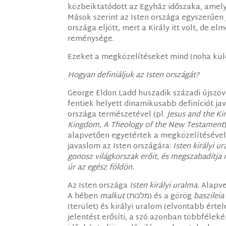
közbeiktatódott az Egyház időszaka, amely j
Mások szerint az Isten országa egyszerűen J
országa eljött, mert a Király itt volt, de e
reménysége.
Ezeket a megközelítéseket mind (noha kü
Hogyan definiáljuk az Isten országát?
George Eldon Ladd huszadik századi újszöv
fentiek helyett dinamikusabb definíciót ja
országa természetével (pl.
Jesus and the K
Kingdom
,
A Theology of the New Testament
alapvetően egyetértek a megközelítésével
javaslom az Isten országára:
Isten királyi u
gonosz világkorszak erőit, és megszabadítja 
úr az egész földön.
Az Isten országa
Isten királyi uralma.
Alapvet
A hében
malkut
(מלכות) és a görög
baszileia
(terület) és királyi uralom (elvontabb érte
jelentést erősíti, a szó azonban többfélek