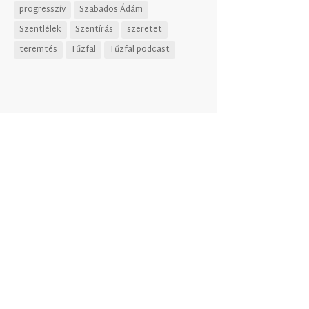
progresszív
Szabados Ádám
Szentlélek
Szentírás
szeretet
teremtés
Tűzfal
Tűzfal podcast