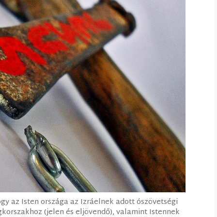
hogy az Isten országa az Izráelnek adott ószövetségi
gkorszakhoz (jelen és eljövendő), valamint Istennek