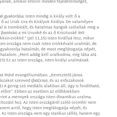
Atyának, amikor eltöröl minden fejedelemséget,
ak gyakorlása.
Isten mindig is király volt: ő a
 ő az Urak Ura és Királyok Királya. De valamilyen
al is trombitált, és hatalmas hangok szólaltak meg a
ἡ βασιλεία) a mi Urunké és az ő Krisztusáé
lett
ökkön-örökké.” (Jel 11,15) Isten királlyá lesz, mikor
Isten országa nem csak Isten örökkévaló uralmát, de
is gyakorolja hatalmát, de most meglátogatja népét,
 hatalom. „Mert addig kell uralkodnia, míg lába alá
5) Ez az Isten országa, Isten királyi uralmának
at Máté evangéliumában. „Keresztelő János
szakot szenved (βιάζεται), és az erőszakosok
 A görög szó mediális alakban áll, úgy is fordítható,
 előre”. Ebben az esetben az előbbiekben
zerint a mennyek országa Isten dinamikus uralma.
áltozást hoz. Az Isten országáról szóló örömhír nem
 hanem arról, hogy Isten meglátogatja népét, és
 Az Isten országa nem egy statikus (álló), hanem egy