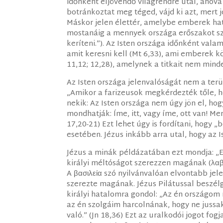
időnként eljövendő világrendre utal, ahov
botránkoztat meg téged, vájd ki azt, mert
Máskor jelen élettér, amelybe emberek hat
mostanáig a mennyek országa erőszakot s
keríteni.”). Az Isten országa időnként valam
amit keresni kell (Mt 6,33), ami emberek k
11,12; 12,28), amelynek a titkait nem minde
Az Isten országa jelenvalóságát nem a ter
„Amikor a farizeusok megkérdezték tőle, ho
nekik: Az Isten országa nem úgy jön el, ho
mondhatják: Íme, itt, vagy íme, ott van! Me
17,20-21) Ezt lehet úgy is fordítani, hogy 
esetében. Jézus inkább arra utal, hogy az 
Jézus a minák példázatában ezt mondja: „E
királyi méltóságot szerezzen magának (λαβεῖν
A βασιλεία szó nyilvánvalóan elvontabb jele
szerezte magának. Jézus Pilátussal beszél
királyi hatalomra gondol: „Az én országom 
az én szolgáim harcolnának, hogy ne jussa
való.” (Jn 18,36) Ezt az uralkodói jogot fog