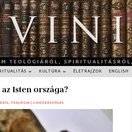
RITUALITÁS
KULTÚRA
ÉLETRAJZOK
ENGLISH
i az Isten országa?
ÉZIS
,
TEOLÓGIA
|
1 HOZZÁSZÓLÁS