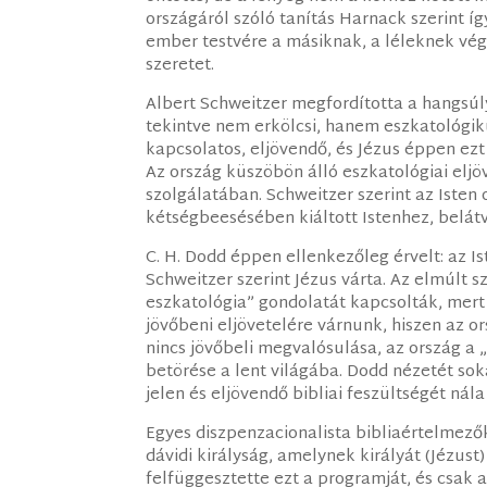
országáról szóló tanítás Harnack szerint í
ember testvére a másiknak, a léleknek vég
szeretet.
Albert Schweitzer megfordította a hangsúlyt
tekintve nem erkölcsi, hanem eszkatológiku
kapcsolatos, eljövendő, és Jézus éppen ezt
Az ország küszöbön álló eszkatológiai eljö
szolgálatában. Schweitzer szerint az Isten 
kétségbeesésében kiáltott Istenhez, belátv
C. H. Dodd éppen ellenkezőleg érvelt: az Is
Schweitzer szerint Jézus várta. Az elmúlt
eszkatológia” gondolatát kapcsolták, mert
jövőbeni eljövetelére várnunk, hiszen az or
nincs jövőbeli megvalósulása, az ország a „
betörése a lent világába. Dodd nézetét sok
jelen és eljövendő bibliai feszültségét nála 
Egyes diszpenzacionalista bibliaértelmezők
dávidi királyság, amelynek királyát (Jézust
felfüggesztette ezt a programját, és csak 