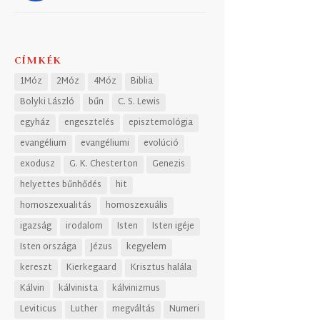
CÍMKÉK
1Móz
2Móz
4Móz
Biblia
Bolyki László
bűn
C. S. Lewis
egyház
engesztelés
episztemológia
evangélium
evangéliumi
evolúció
exodusz
G. K. Chesterton
Genezis
helyettes bűnhődés
hit
homoszexualitás
homoszexuális
igazság
irodalom
Isten
Isten igéje
Isten országa
Jézus
kegyelem
kereszt
Kierkegaard
Krisztus halála
Kálvin
kálvinista
kálvinizmus
Leviticus
Luther
megváltás
Numeri