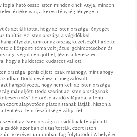
gy foglalható össze: Isten mindenkinek Atyja, minden
telen értéke van, a kereszténység lényege a
 és azt állította, hogy az Isten országa lényegét
s tanítás. Az Isten országa a végidőkkel
 hangsúlyozta, amikor az ország közelségét hirdette.
vetele központi téma volt Jézus igehirdetésében és
országa végül nem jött el, Jézus a kereszten
a, hogy a küldetése kudarcot vallott.
ten országa igenis eljött, csak máshogy, mint ahogy
 században Dodd nevéhez a „megvalósult
 azt hangsúlyozta, hogy nem kell az Isten országa
szág már eljött. Dodd szerint az Isten országának
teljesen más” betörése az idő világába, a fenti
an ezért alapvetően platonistának látják, hiszen a
a fent és a lent feszültsége váltja fel.
 szerint az Isten országa a zsidóknak felajánlott
) a zsidók azonban elutasították, ezért Isten
az ún. ezeréves uralomban fog folytatódni. A helyére