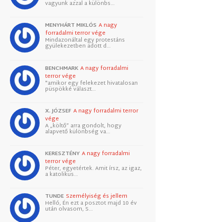
vagyunk azzal a különbs…
MENYHÁRT MIKLÓS
A nagy
forradalmi terror vége
Mindazonáltal egy protestáns
gyülekezetben adott d…
BENCHMARK
A nagy forradalmi
terror vége
"amikor egy felekezet hivatalosan
püspökké választ…
X. JÓZSEF
A nagy forradalmi terror
vége
A „költő” arra gondolt, hogy
alapvető különbség va…
KERESZTÉNY
A nagy forradalmi
terror vége
Péter, egyetértek. Amit írsz, az igaz,
a katolikus…
TUNDE
Személyiség és jellem
Helló, Én ezt a posztot majd 10 év
után olvasom, S…