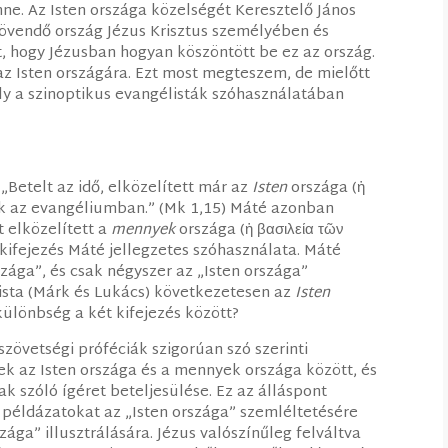
ne. Az Isten országa közelségét Keresztelő János
ljövendő ország Jézus Krisztus személyében és
olt, hogy Jézusban hogyan köszöntött be ez az ország.
z Isten országára. Ezt most megteszem, de mielőtt
ly a szinoptikus evangélisták szóhasználatában
 „Betelt az idő, elközelített már az
Isten
országa (ἡ
tek az evangéliumban.” (Mk 1,15) Máté azonban
 elközelített a
mennyek
országa (ἡ βασιλεία τῶν
kifejezés Máté jellegzetes szóhasználata. Máté
ága”, és csak négyszer az „Isten országa”
lista (Márk és Lukács) következetesen az
Isten
különbség a két kifejezés között?
szövetségi próféciák szigorúan szó szerinti
ek az Isten országa és a mennyek országa között, és
k szóló ígéret beteljesülése. Ez az álláspont
példázatokat az „Isten országa” szemléltetésére
ga” illusztrálására. Jézus valószínűleg felváltva