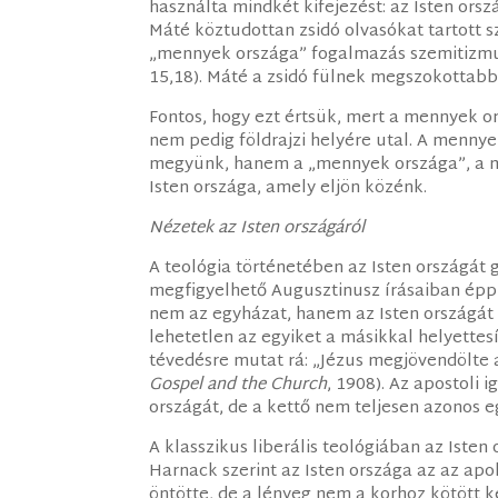
használta mindkét kifejezést: az Isten orsz
Máté köztudottan zsidó olvasókat tartott 
„mennyek országa” fogalmazás szemitizmus:
15,18). Máté a zsidó fülnek megszokottabb 
Fontos, hogy ezt értsük, mert a mennyek or
nem pedig földrajzi helyére utal. A menn
megyünk, hanem a „mennyek országa”, a men
Isten országa, amely eljön közénk.
Nézetek az Isten országáról
A teológia történetében az Isten országát 
megfigyelhető Augusztinusz írásaiban épp
nem az egyházat, hanem az Isten országát hi
lehetetlen az egyiket a másikkal helyettesí
tévedésre mutat rá: „Jézus megjövendölte az
Gospel and the Church
, 1908). Az apostoli 
országát, de a kettő nem teljesen azonos 
A klasszikus liberális teológiában az Isten 
Harnack szerint az Isten országa az az apo
öntötte, de a lényeg nem a korhoz kötött ke