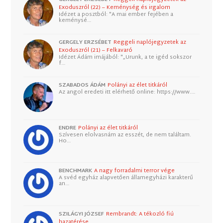
Exoduszról (22) – Keménység és irgalom
Idézet a posztból: "A mai ember fejében a
keménysé…
GERGELY ERZSÉBET
Reggeli naplójegyzetek az
Exoduszról (21) – Felkavaró
Idézet Ádám imájából: "„Urunk, a te igéd sokszor
f…
SZABADOS ÁDÁM
Polányi az élet titkáról
Az angol eredeti itt elérhető online: https://www.…
ENDRE
Polányi az élet titkáról
Szívesen elolvasnám az esszét, de nem találtam.
Ho…
BENCHMARK
A nagy forradalmi terror vége
A svéd egyház alapvetően államegyházi karakterű
an…
SZILÁGYI JÓZSEF
Rembrandt: A tékozló fiú
hazatérése