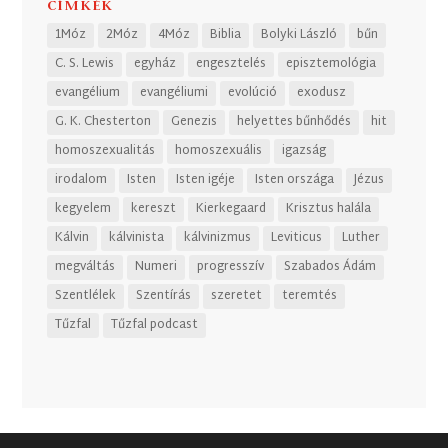
CÍMKÉK
1Móz
2Móz
4Móz
Biblia
Bolyki László
bűn
C. S. Lewis
egyház
engesztelés
episztemológia
evangélium
evangéliumi
evolúció
exodusz
G. K. Chesterton
Genezis
helyettes bűnhődés
hit
homoszexualitás
homoszexuális
igazság
irodalom
Isten
Isten igéje
Isten országa
Jézus
kegyelem
kereszt
Kierkegaard
Krisztus halála
Kálvin
kálvinista
kálvinizmus
Leviticus
Luther
megváltás
Numeri
progresszív
Szabados Ádám
Szentlélek
Szentírás
szeretet
teremtés
Tűzfal
Tűzfal podcast