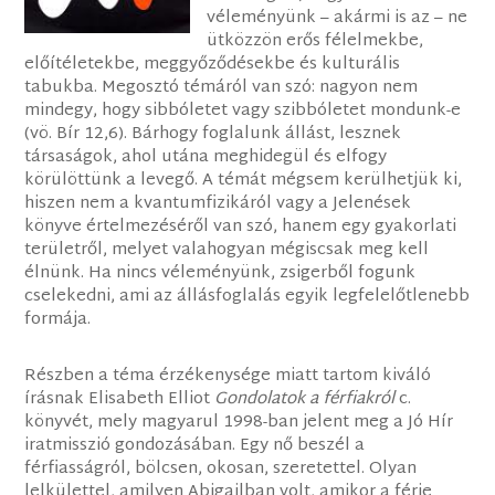
véleményünk – akármi is az – ne
ütközzön erős félelmekbe,
előítéletekbe, meggyőződésekbe és kulturális
tabukba. Megosztó témáról van szó: nagyon nem
mindegy, hogy sibbóletet vagy szibbóletet mondunk-e
(vö. Bír 12,6). Bárhogy foglalunk állást, lesznek
társaságok, ahol utána meghidegül és elfogy
körülöttünk a levegő. A témát mégsem kerülhetjük ki,
hiszen nem a kvantumfizikáról vagy a Jelenések
könyve értelmezéséről van szó, hanem egy gyakorlati
területről, melyet valahogyan mégiscsak meg kell
élnünk. Ha nincs véleményünk, zsigerből fogunk
cselekedni, ami az állásfoglalás egyik legfelelőtlenebb
formája.
Részben a téma érzékenysége miatt tartom kiváló
írásnak Elisabeth Elliot
Gondolatok a férfiakról
c.
könyvét, mely magyarul 1998-ban jelent meg a Jó Hír
iratmisszió gondozásában. Egy nő beszél a
férfiasságról, bölcsen, okosan, szeretettel. Olyan
lelkülettel, amilyen Abigailban volt, amikor a férje