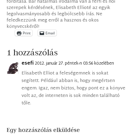
fordítása. Bár hatalmas irodalma van a férfi és női
szerepek kérdésének, Elisabeth Ellioté az egyik
legolvasmányosabb és legbölcsebb írás. Ne
feledkezzünk meg erről a hasznos és okos
könyvecskéről!
Print
Email
1 hozzászólás
esefi
2012. január 27. péntek-n 03:56 közelében
Elisabeth Elliot a feleségemnek is sokat
segített. Például abban is, hogy megértsen
engem. Igaz, nem biztos, hogy pont ez a könyve
volt az, de interneten is sok minden található
tőle.
Egy hozzászólás elküldése