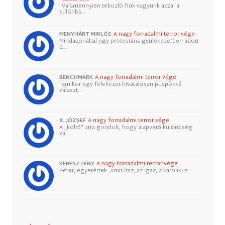
"Valamennyien tékozló fiúk vagyunk azzal a
különbs…
MENYHÁRT MIKLÓS
A nagy forradalmi terror vége
Mindazonáltal egy protestáns gyülekezetben adott
d…
BENCHMARK
A nagy forradalmi terror vége
"amikor egy felekezet hivatalosan püspökké
választ…
X. JÓZSEF
A nagy forradalmi terror vége
A „költő” arra gondolt, hogy alapvető különbség
va…
KERESZTÉNY
A nagy forradalmi terror vége
Péter, egyetértek. Amit írsz, az igaz, a katolikus…