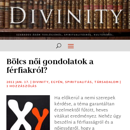
Bölcs női gondolatok a
férfiakról?
2012 JAN. 17.
|
DIVINITY
,
EGYÉN
,
SPIRITUALITÁS
,
TÁRSADALOM
|
1 HOZZÁSZÓLÁS
Ha előkerül a nemi szerepek
kérdése, a téma garantáltan
érzelmektől fűtött, heves
vitákat eredményez. Nehéz úgy
beszélni a férfiasságról és a
nőiességről, hogy a