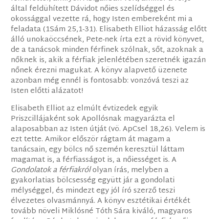
által feldühített Dávidot nőies szelídséggel és
okossággal vezette rá, hogy Isten embereként mi a
feladata (1Sám 25,1-31). Elisabeth Elliot házasság előtt
álló unokaöccsének, Pete-nek írta ezt a rövid könyvet,
de a tanácsok minden férfinek szólnak, sőt, azoknak a
nőknek is, akik a férfiak jelenlétében szeretnék igazán
nőnek érezni magukat. A könyv alapvető üzenete
azonban még ennél is fontosabb: vonzóvá teszi az
Isten előtti alázatot!
Elisabeth Elliot az elmúlt évtizedek egyik
Priszcillájaként sok Apollósnak magyarázta el
alaposabban az Isten útját (vö. ApCsel 18,26). Velem is
ezt tette. Amikor először rágtam át magam a
tanácsain, egy bölcs nő szemén keresztül láttam
magamat is, a férfiasságot is, a nőiességet is. A
Gondolatok a férfiakról
olyan írás, melyben a
gyakorlatias bölcsesség együtt jár a gondolati
mélységgel, és mindezt egy jól író szerző teszi
élvezetes olvasmánnyá. A könyv esztétikai értékét
tovább növeli Miklósné Tóth Sára kiváló, magyaros