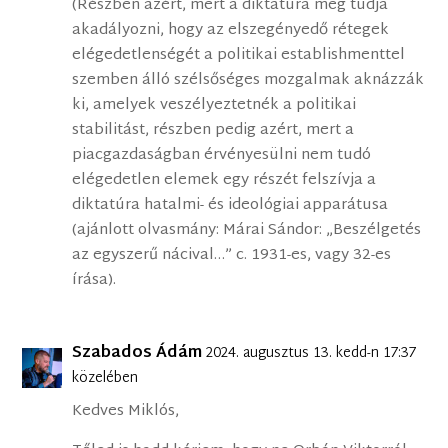
(Részben azért, mert a diktatúra meg tudja
akadályozni, hogy az elszegényedő rétegek
elégedetlenségét a politikai establishmenttel
szemben álló szélsőséges mozgalmak aknázzák
ki, amelyek veszélyeztetnék a politikai
stabilitást, részben pedig azért, mert a
piacgazdaságban érvényesülni nem tudó
elégedetlen elemek egy részét felszívja a
diktatúra hatalmi- és ideológiai apparátusa
(ajánlott olvasmány: Márai Sándor: „Beszélgetés
az egyszerű nácival…” c. 1931-es, vagy 32-es
írása).
Szabados Ádám
2024. augusztus 13. kedd-n 17:37
közelében
Kedves Miklós,