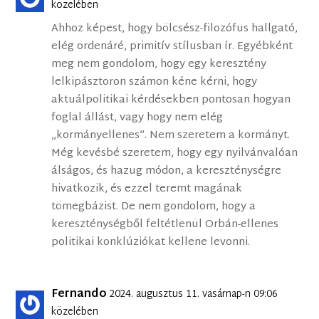
közelében
Ahhoz képest, hogy bölcsész-filozófus hallgató,
elég ordenáré, primitív stílusban ír. Egyébként
meg nem gondolom, hogy egy keresztény
lelkipásztoron számon kéne kérni, hogy
aktuálpolitikai kérdésekben pontosan hogyan
foglal állást, vagy hogy nem elég
„kormányellenes”. Nem szeretem a kormányt.
Még kevésbé szeretem, hogy egy nyilvánvalóan
álságos, és hazug módon, a kereszténységre
hivatkozik, és ezzel teremt magának
tömegbázist. De nem gondolom, hogy a
kereszténységből feltétlenül Orbán-ellenes
politikai konklúziókat kellene levonni.
Fernando
2024. augusztus 11. vasárnap-n 09:06
közelében