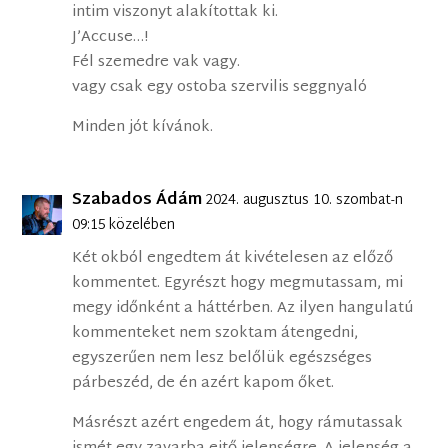
intim viszonyt alakítottak ki.
J’Accuse…!
Fél szemedre vak vagy.
vagy csak egy ostoba szervilis seggnyaló
Minden jót kívánok.
Szabados Ádám
2024. augusztus 10. szombat-n
09:15 közelében
Két okból engedtem át kivételesen az előző
kommentet. Egyrészt hogy megmutassam, mi
megy időnként a háttérben. Az ilyen hangulatú
kommenteket nem szoktam átengedni,
egyszerűen nem lesz belőlük egészséges
párbeszéd, de én azért kapom őket.
Másrészt azért engedem át, hogy rámutassak