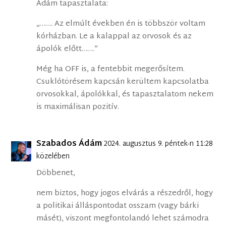
Ádám tapasztalata:
„……. Az elmúlt években én is többször voltam
kórházban. Le a kalappal az orvosok és az
ápolók előtt…….”
Még ha OFF is, a fentebbit megerősítem.
Csuklótörésem kapcsán kerültem kapcsolatba
orvosokkal, ápolókkal, és tapasztalatom nekem
is maximálisan pozitív.
Szabados Ádám
2024. augusztus 9. péntek-n 11:28
közelében
Döbbenet,
nem biztos, hogy jogos elvárás a részedről, hogy
a politikai álláspontodat osszam (vagy bárki
másét), viszont megfontolandó lehet számodra