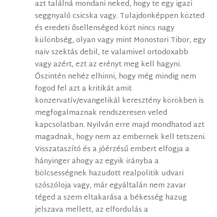
azt találná mondani neked, hogy te egy igazi
seggnyaló csicska vagy. Tulajdonképpen közted
és eredeti ősellenséged közt nincs nagy
különbség, olyan vagy mint Monostori Tibor, egy
naiv szektás debil, te valamivel ortodoxabb
vagy azért, ezt az erényt meg kell hagyni.
Őszintén nehéz elhinni, hogy még mindig nem
fogod fel azt a kritikát amit
konzervatív/evangelikál keresztény körökben is
megfogalmaznak rendszeresen veled
kapcsolatban. Nyilván erre majd mondhatod azt
magadnak, hogy nem az embernek kell tetszeni.
Visszataszító és a jóérzésű embert elfogja a
hányinger ahogy az egyik irányba a
bölcsességnek hazudott realpolitik udvari
szószóloja vagy, már egyáltalán nem zavar
téged a szem eltakarása a békesség hazug
jelszava mellett, az elfordulás a