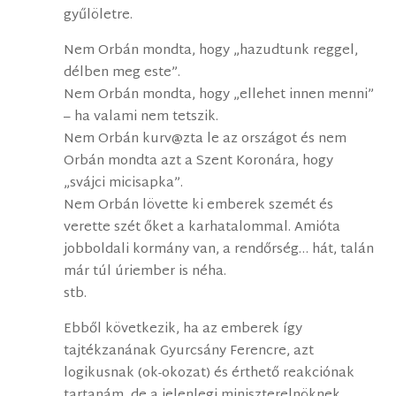
gyűlöletre.
Nem Orbán mondta, hogy „hazudtunk reggel,
délben meg este”.
Nem Orbán mondta, hogy „ellehet innen menni”
– ha valami nem tetszik.
Nem Orbán kurv@zta le az országot és nem
Orbán mondta azt a Szent Koronára, hogy
„svájci micisapka”.
Nem Orbán lövette ki emberek szemét és
verette szét őket a karhatalommal. Amióta
jobboldali kormány van, a rendőrség… hát, talán
már túl úriember is néha.
stb.
Ebből következik, ha az emberek így
tajtékzanának Gyurcsány Ferencre, azt
logikusnak (ok-okozat) és érthető reakciónak
tartanám, de a jelenlegi miniszterelnöknek