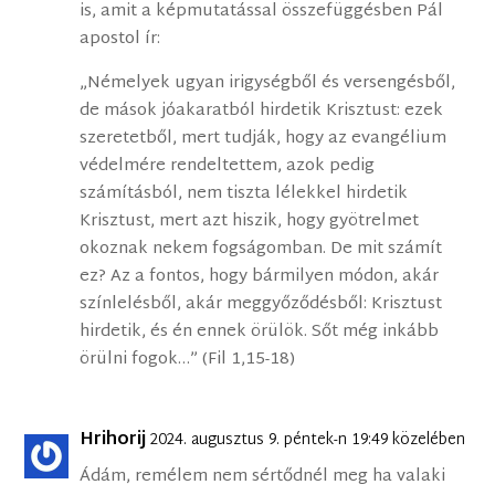
is, amit a képmutatással összefüggésben Pál
apostol ír:
„Némelyek ugyan irigységből és versengésből,
de mások jóakaratból hirdetik Krisztust: ezek
szeretetből, mert tudják, hogy az evangélium
védelmére rendeltettem, azok pedig
számításból, nem tiszta lélekkel hirdetik
Krisztust, mert azt hiszik, hogy gyötrelmet
okoznak nekem fogságomban. De mit számít
ez? Az a fontos, hogy bármilyen módon, akár
színlelésből, akár meggyőződésből: Krisztust
hirdetik, és én ennek örülök. Sőt még inkább
örülni fogok…” (Fil 1,15-18)
Hrihorij
2024. augusztus 9. péntek-n 19:49 közelében
Ádám, remélem nem sértődnél meg ha valaki