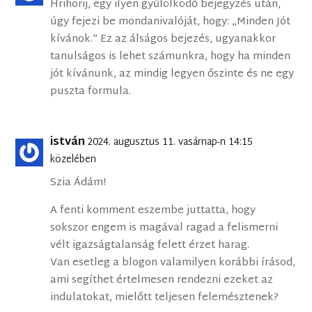
Hrihorij, egy ilyen gyűlölködő bejegyzés után,
úgy fejezi be mondanivalóját, hogy: „Minden Jót
kívánok.” Ez az álságos bejezés, ugyanakkor
tanulságos is lehet számunkra, hogy ha minden
jót kívánunk, az mindig legyen őszinte és ne egy
puszta formula.
istván
2024. augusztus 11. vasárnap-n 14:15
közelében
Szia Ádám!
A fenti komment eszembe juttatta, hogy
sokszor engem is magával ragad a felismerni
vélt igazságtalanság felett érzet harag.
Van esetleg a blogon valamilyen korábbi írásod,
ami segíthet értelmesen rendezni ezeket az
indulatokat, mielőtt teljesen felemésztenek?