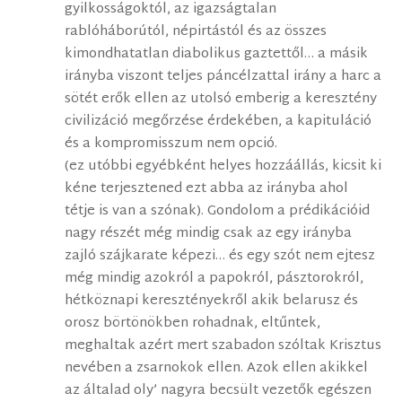
gyilkosságoktól, az igazságtalan
rablóháborútól, népirtástól és az összes
kimondhatatlan diabolikus gaztettől… a másik
irányba viszont teljes páncélzattal irány a harc a
sötét erők ellen az utolsó emberig a keresztény
civilizáció megőrzése érdekében, a kapituláció
és a kompromisszum nem opció.
(ez utóbbi egyébként helyes hozzáállás, kicsit ki
kéne terjesztened ezt abba az irányba ahol
tétje is van a szónak). Gondolom a prédikációid
nagy részét még mindig csak az egy irányba
zajló szájkarate képezi… és egy szót nem ejtesz
még mindig azokról a papokról, pásztorokról,
hétköznapi keresztényekről akik belarusz és
orosz börtönökben rohadnak, eltűntek,
meghaltak azért mert szabadon szóltak Krisztus
nevében a zsarnokok ellen. Azok ellen akikkel
az általad oly’ nagyra becsült vezetők egészen