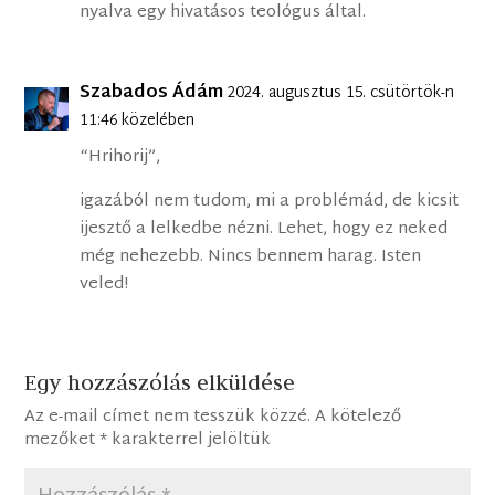
nyalva egy hivatásos teológus által.
Szabados Ádám
2024. augusztus 15. csütörtök-n
11:46 közelében
“Hrihorij”,
igazából nem tudom, mi a problémád, de kicsit
ijesztő a lelkedbe nézni. Lehet, hogy ez neked
még nehezebb. Nincs bennem harag. Isten
veled!
Egy hozzászólás elküldése
Az e-mail címet nem tesszük közzé.
A kötelező
mezőket
*
karakterrel jelöltük