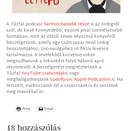
A Tűzfal podcast
harminchatodik része
is az ördögről
szól, de kissé könnyedebb, viszont jóval személyesebb
formában, mint az előző. Lewis népszerű könyvéről
beszélgetünk, amely egy Csűrcsavar nevű ördög
beosztottjához, Ürömvölgyihez írt fiktív leveleit
tartalmazza. A levelekből közvetve sokat
megtudhatunk a lekünkért folyó háború apró
részleteiről. A beszélgetést megnézhetitek a
Tűzfal
YouTube csatornáján
, vagy
meghallgathatjátok
Spotify-on
,
Apple Podcasten
is. Ha
tetszett, iratkozzatok fel a csatornánkra és osszátok
meg másokkal is!
Print
Email
18 hozzászólás