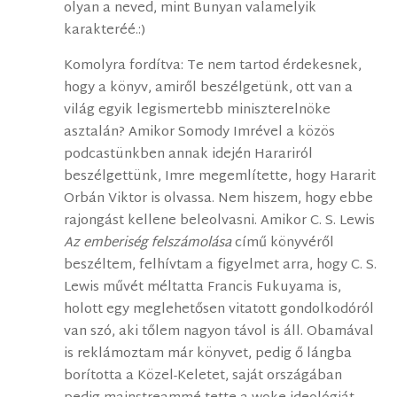
olyan a neved, mint Bunyan valamelyik
karakteréé.:)
Komolyra fordítva: Te nem tartod érdekesnek,
hogy a könyv, amiről beszélgetünk, ott van a
világ egyik legismertebb miniszterelnöke
asztalán? Amikor Somody Imrével a közös
podcastünkben annak idején Harariról
beszélgettünk, Imre megemlítette, hogy Hararit
Orbán Viktor is olvassa. Nem hiszem, hogy ebbe
rajongást kellene beleolvasni. Amikor C. S. Lewis
Az emberiség felszámolása
című könyvéről
beszéltem, felhívtam a figyelmet arra, hogy C. S.
Lewis művét méltatta Francis Fukuyama is,
holott egy meglehetősen vitatott gondolkodóról
van szó, aki tőlem nagyon távol is áll. Obamával
is reklámoztam már könyvet, pedig ő lángba
borította a Közel-Keletet, saját országában