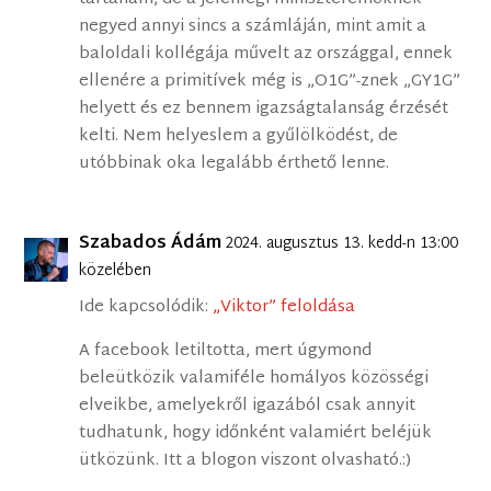
negyed annyi sincs a számláján, mint amit a
baloldali kollégája művelt az országgal, ennek
ellenére a primitívek még is „O1G”-znek „GY1G”
helyett és ez bennem igazságtalanság érzését
kelti. Nem helyeslem a gyűlölködést, de
utóbbinak oka legalább érthető lenne.
Szabados Ádám
2024. augusztus 13. kedd-n 13:00
közelében
Ide kapcsolódik:
„Viktor” feloldása
A facebook letiltotta, mert úgymond
beleütközik valamiféle homályos közösségi
elveikbe, amelyekről igazából csak annyit
tudhatunk, hogy időnként valamiért beléjük
ütközünk. Itt a blogon viszont olvasható.:)