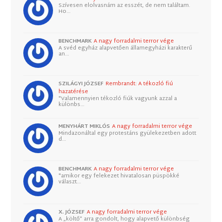
Szívesen elolvasnám az esszét, de nem találtam.
Ho…
BENCHMARK
A nagy forradalmi terror vége
A svéd egyház alapvetően államegyházi karakterű
an…
SZILÁGYI JÓZSEF
Rembrandt: A tékozló fiú
hazatérése
"Valamennyien tékozló fiúk vagyunk azzal a
különbs…
MENYHÁRT MIKLÓS
A nagy forradalmi terror vége
Mindazonáltal egy protestáns gyülekezetben adott
d…
BENCHMARK
A nagy forradalmi terror vége
"amikor egy felekezet hivatalosan püspökké
választ…
X. JÓZSEF
A nagy forradalmi terror vége
A „költő” arra gondolt, hogy alapvető különbség