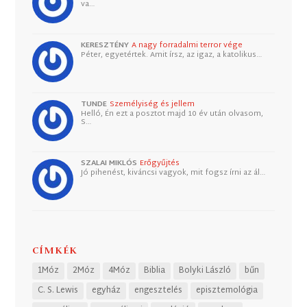
va…
KERESZTÉNY
A nagy forradalmi terror vége
Péter, egyetértek. Amit írsz, az igaz, a katolikus…
TUNDE
Személyiség és jellem
Helló, Én ezt a posztot majd 10 év után olvasom,
S…
SZALAI MIKLÓS
Erőgyűjtés
Jó pihenést, kiváncsi vagyok, mit fogsz írni az ál…
CÍMKÉK
1Móz
2Móz
4Móz
Biblia
Bolyki László
bűn
C. S. Lewis
egyház
engesztelés
episztemológia