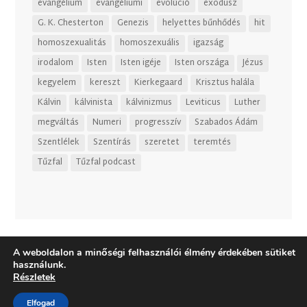
evangélium
evangéliumi
evolúció
exodusz
G. K. Chesterton
Genezis
helyettes bűnhődés
hit
homoszexualitás
homoszexuális
igazság
irodalom
Isten
Isten igéje
Isten országa
Jézus
kegyelem
kereszt
Kierkegaard
Krisztus halála
Kálvin
kálvinista
kálvinizmus
Leviticus
Luther
megváltás
Numeri
progresszív
Szabados Ádám
Szentlélek
Szentírás
szeretet
teremtés
Tűzfal
Tűzfal podcast
A weboldalon a minőségi felhasználói élmény érdekében sütiket
használunk.
Részletek
Elfogad