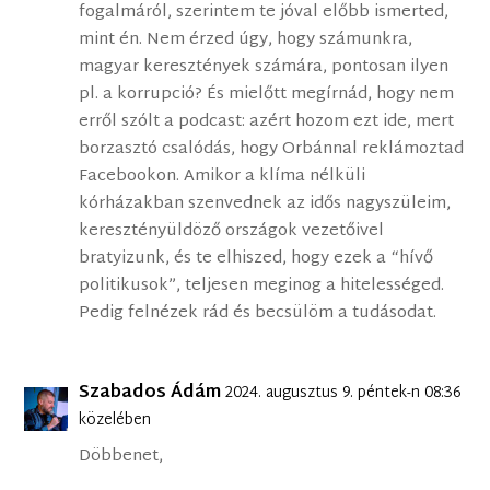
fogalmáról, szerintem te jóval előbb ismerted,
mint én. Nem érzed úgy, hogy számunkra,
magyar keresztények számára, pontosan ilyen
pl. a korrupció? És mielőtt megírnád, hogy nem
erről szólt a podcast: azért hozom ezt ide, mert
borzasztó csalódás, hogy Orbánnal reklámoztad
Facebookon. Amikor a klíma nélküli
kórházakban szenvednek az idős nagyszüleim,
keresztényüldöző országok vezetőivel
bratyizunk, és te elhiszed, hogy ezek a “hívő
politikusok”, teljesen meginog a hitelességed.
Pedig felnézek rád és becsülöm a tudásodat.
Szabados Ádám
2024. augusztus 9. péntek-n 08:36
közelében
Döbbenet,