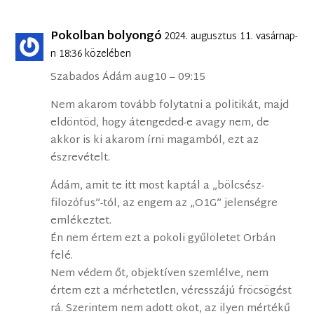
Pokolban bolyongó
2024. augusztus 11. vasárnap-
n 18:36 közelében
Szabados Ádám aug10 – 09:15
Nem akarom tovább folytatni a politikát, majd
eldöntöd, hogy átengeded-e avagy nem, de
akkor is ki akarom írni magamból, ezt az
észrevételt.
Ádám, amit te itt most kaptál a „bölcsész-
filozófus”-tól, az engem az „O1G” jelenségre
emlékeztet.
Én nem értem ezt a pokoli gyűlöletet Orbán
felé.
Nem védem őt, objektíven szemlélve, nem
értem ezt a mérhetetlen, véresszájú fröcsögést
rá. Szerintem nem adott okot, az ilyen mértékű