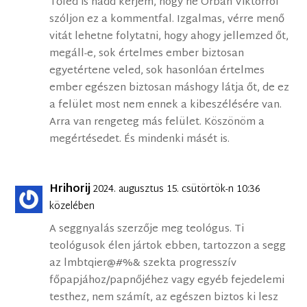
Tőled is hadd kérjem, hogy ne Orbán Viktorról
szóljon ez a kommentfal. Izgalmas, vérre menő
vitát lehetne folytatni, hogy ahogy jellemzed őt,
megáll-e, sok értelmes ember biztosan
egyetértene veled, sok hasonlóan értelmes
ember egészen biztosan máshogy látja őt, de ez
a felület most nem ennek a kibeszélésére van.
Arra van rengeteg más felület. Köszönöm a
megértésedet. És mindenki másét is.
Hrihorij
2024. augusztus 15. csütörtök-n 10:36
közelében
A seggnyalás szerzője meg teológus. Ti
teológusok élen jártok ebben, tartozzon a segg
az lmbtqier@#%& szekta progresszív
főpapjához/papnőjéhez vagy egyéb fejedelemi
testhez, nem számít, az egészen biztos ki lesz