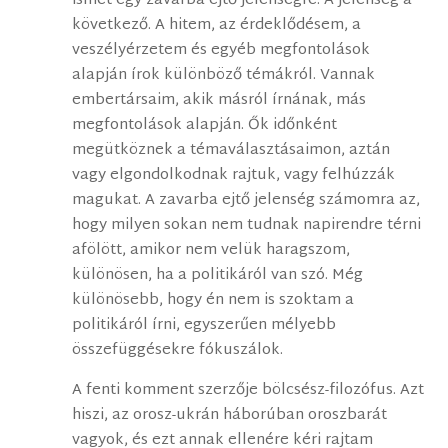
ismét egy zavarba ejtő jelenségre. A jelenség a
következő. A hitem, az érdeklődésem, a
veszélyérzetem és egyéb megfontolások
alapján írok különböző témákról. Vannak
embertársaim, akik másról írnának, más
megfontolások alapján. Ők időnként
megütköznek a témaválasztásaimon, aztán
vagy elgondolkodnak rajtuk, vagy felhúzzák
magukat. A zavarba ejtő jelenség számomra az,
hogy milyen sokan nem tudnak napirendre térni
afölött, amikor nem velük haragszom,
különösen, ha a politikáról van szó. Még
különösebb, hogy én nem is szoktam a
politikáról írni, egyszerűen mélyebb
összefüggésekre fókuszálok.
A fenti komment szerzője bölcsész-filozófus. Azt
hiszi, az orosz-ukrán háborúban oroszbarát
vagyok, és ezt annak ellenére kéri rajtam