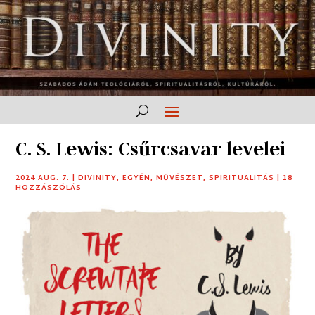
C. S. Lewis: Csűrcsavar levelei
2024 AUG. 7.
|
DIVINITY
,
EGYÉN
,
MŰVÉSZET
,
SPIRITUALITÁS
|
18
HOZZÁSZÓLÁS