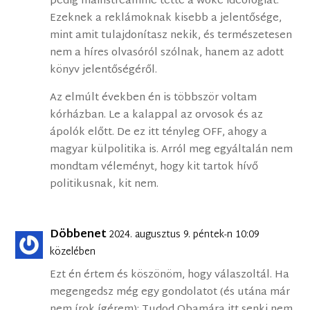
pedig mainstreammé tette a woke ideológiát.
Ezeknek a reklámoknak kisebb a jelentősége,
mint amit tulajdonítasz nekik, és természetesen
nem a híres olvasóról szólnak, hanem az adott
könyv jelentőségéről.
Az elmúlt években én is többször voltam
kórházban. Le a kalappal az orvosok és az
ápolók előtt. De ez itt tényleg OFF, ahogy a
magyar külpolitika is. Arról meg egyáltalán nem
mondtam véleményt, hogy kit tartok hívő
politikusnak, kit nem.
Döbbenet
2024. augusztus 9. péntek-n 10:09
közelében
Ezt én értem és köszönöm, hogy válaszoltál. Ha
megengedsz még egy gondolatot (és utána már
nem írok ígérem): Tudod Obamára itt senki nem