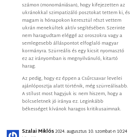
számon (monomániásan), hogy kifejezetten az
ukránokkal szimpatizáló posztokat tettem ki, és
magam is hónapokon keresztül részt vettem
ukrán menekültek aktív segítésében. Szerinte
nem haragudtam eléggé az oroszokra vagy a
semlegesebb álláspontot elfoglaló magyar
kormányra. Szürreális és egy kicsit nyomasztó
ez az irányomban is megnyilvánuló, kitartó
harag.
Az pedig, hogy ez éppen a Csűrcsavar levelei
ajánlóposztja alatt történik, még szürreálisabb.
A stílust most hagyjuk is: nem hiszem, hogy a
bölcseletnek jó iránya ez. Leginkább
békességet kívánok haragos kritikusaimnak.
Szalai Miklós
2024. augusztus 10. szombat-n 10:24