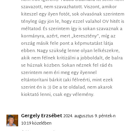
szavazott, nem szavazhatott. Viszont, amikor
kiteszel egy ilyen fotót, sok olvasónak szerintem
tényleg úgy jön le, hogy ezzel valahol OV hitét is
méltatod. És szerintem így is sokan szavaznak a
kormányra, azért, mert „keresztény”, míg az
ország másik fele pont a képmutatást látja
ebben. Nagy szükség lenne olyan lelkészekre,
akik nem félnek kritizálni a jobboldalt, de balra
se húznak közben. Sokan néznek fel rád és
szerintem nem éri meg egy ilyennel
eltántorítani bárkit (aki félreérti, mint ezek
szerint én is :)) De a te oldalad, nem akarok
kioktató lenni, csak egy vélemény.
Gergely Erzsébet
2024. augusztus 9. péntek-n
10:19 közelében