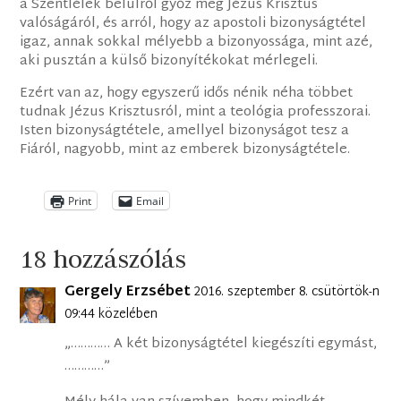
a Szentlélek belülről győz meg Jézus Krisztus
valóságáról, és arról, hogy az apostoli bizonyságtétel
igaz, annak sokkal mélyebb a bizonyossága, mint azé,
aki pusztán a külső bizonyítékokat mérlegeli.
Ezért van az, hogy egyszerű idős nénik néha többet
tudnak Jézus Krisztusról, mint a teológia professzorai.
Isten bizonyságtétele, amellyel bizonyságot tesz a
Fiáról, nagyobb, mint az emberek bizonyságtétele.
Print
Email
18 hozzászólás
Gergely Erzsébet
2016. szeptember 8. csütörtök-n
09:44 közelében
„………… A két bizonyságtétel kiegészíti egymást,
…………”