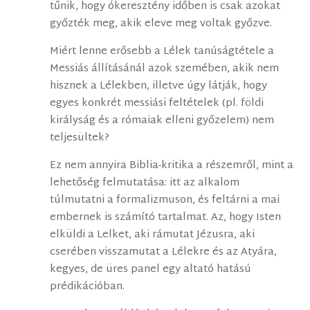
tűnik, hogy ókeresztény időben is csak azokat
győzték meg, akik eleve meg voltak győzve.
Miért lenne erősebb a Lélek tanúságtétele a
Messiás állításánál azok szemében, akik nem
hisznek a Lélekben, illetve úgy látják, hogy
egyes konkrét messiási feltételek (pl. földi
királyság és a rómaiak elleni győzelem) nem
teljesültek?
Ez nem annyira Biblia-kritika a részemről, mint a
lehetőség felmutatása: itt az alkalom
túlmutatni a formalizmuson, és feltárni a mai
embernek is számító tartalmat. Az, hogy Isten
elküldi a Lelket, aki rámutat Jézusra, aki
cserében visszamutat a Lélekre és az Atyára,
kegyes, de üres panel egy altató hatású
prédikációban.