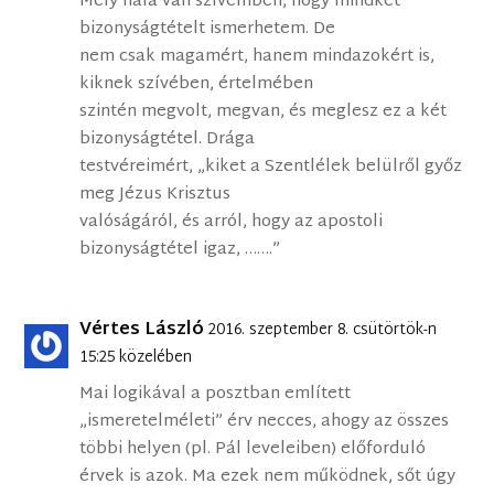
Mély hála van szívemben, hogy mindkét
bizonyságtételt ismerhetem. De
nem csak magamért, hanem mindazokért is,
kiknek szívében, értelmében
szintén megvolt, megvan, és meglesz ez a két
bizonyságtétel. Drága
testvéreimért, „kiket a Szentlélek belülről győz
meg Jézus Krisztus
valóságáról, és arról, hogy az apostoli
bizonyságtétel igaz, …….”
Vértes László
2016. szeptember 8. csütörtök-n
15:25 közelében
Mai logikával a posztban említett
„ismeretelméleti” érv necces, ahogy az összes
többi helyen (pl. Pál leveleiben) előforduló
érvek is azok. Ma ezek nem működnek, sőt úgy