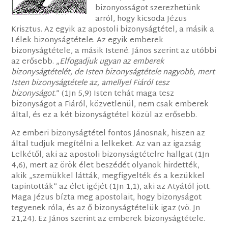
bizonyosságot szerezhetünk
arról, hogy kicsoda Jézus
Krisztus. Az egyik az apostoli bizonyságtétel, a másik a
Lélek bizonyságtétele. Az egyik emberek
bizonyságtétele, a másik Istené. János szerint az utóbbi
az erősebb. „
Elfogadjuk ugyan az emberek
bizonyságtételét, de Isten bizonyságtétele nagyobb, mert
Isten bizonyságtétele az, amellyel Fiáról tesz
bizonyságot
.” (1Jn 5,9) Isten tehát maga tesz
bizonyságot a Fiáról, közvetlenül, nem csak emberek
által, és ez a két bizonyságtétel közül az erősebb.
Az emberi bizonyságtétel fontos Jánosnak, hiszen az
által tudjuk megítélni a lelkeket. Az van az igazság
Lelkétől, aki az apostoli bizonyságtételre hallgat (1Jn
4,6), mert az örök élet beszédét olyanok hirdették,
akik „szemükkel látták, megfigyelték és a kezükkel
tapintották” az élet igéjét (1Jn 1,1), aki az Atyától jött.
Maga Jézus bízta meg apostolait, hogy bizonyságot
tegyenek róla, és az ő bizonyságtételük igaz (vö. Jn
21,24). Ez János szerint az emberek bizonyságtétele.