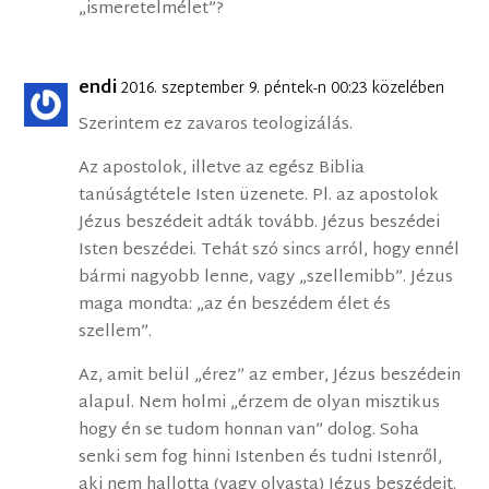
„ismeretelmélet”?
endi
2016. szeptember 9. péntek-n 00:23 közelében
Szerintem ez zavaros teologizálás.
Az apostolok, illetve az egész Biblia
tanúságtétele Isten üzenete. Pl. az apostolok
Jézus beszédeit adták tovább. Jézus beszédei
Isten beszédei. Tehát szó sincs arról, hogy ennél
bármi nagyobb lenne, vagy „szellemibb”. Jézus
maga mondta: „az én beszédem élet és
szellem”.
Az, amit belül „érez” az ember, Jézus beszédein
alapul. Nem holmi „érzem de olyan misztikus
hogy én se tudom honnan van” dolog. Soha
senki sem fog hinni Istenben és tudni Istenről,
aki nem hallotta (vagy olvasta) Jézus beszédeit.