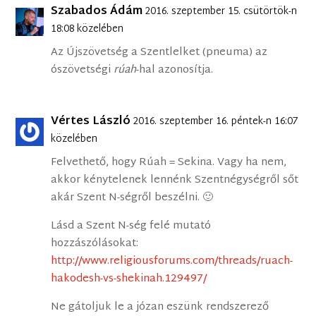
Szabados Ádám
2016. szeptember 15. csütörtök-n
18:08 közelében
Az Újszövetség a Szentlelket (pneuma) az
ószövetségi
rúah
-hal azonosítja.
Vértes László
2016. szeptember 16. péntek-n 16:07
közelében
Felvethető, hogy Rúah = Sekina. Vagy ha nem,
akkor kénytelenek lennénk Szentnégységről sőt
akár Szent N-ségről beszélni. 🙂
Lásd a Szent N-ség felé mutató
hozzászólásokat:
http://www.religiousforums.com/threads/ruach-
hakodesh-vs-shekinah.129497/
Ne gátoljuk le a józan eszünk rendszerező