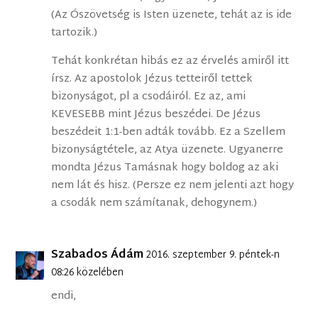
(Az Ószövetség is Isten üzenete, tehát az is ide
tartozik.)
Tehát konkrétan hibás ez az érvelés amiről itt
írsz. Az apostolok Jézus tetteiről tettek
bizonyságot, pl a csodáiról. Ez az, ami
KEVESEBB mint Jézus beszédei. De Jézus
beszédeit 1:1-ben adták tovább. Ez a Szellem
bizonyságtétele, az Atya üzenete. Ugyanerre
mondta Jézus Tamásnak hogy boldog az aki
nem lát és hisz. (Persze ez nem jelenti azt hogy
a csodák nem számítanak, dehogynem.)
Szabados Ádám
2016. szeptember 9. péntek-n
08:26 közelében
endi,