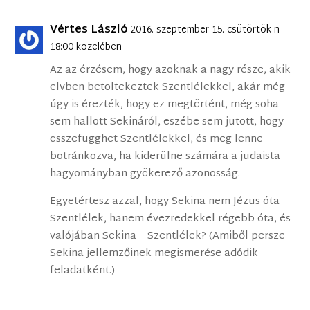
Vértes László
2016. szeptember 15. csütörtök-n
18:00 közelében
Az az érzésem, hogy azoknak a nagy része, akik
elvben betöltekeztek Szentlélekkel, akár még
úgy is érezték, hogy ez megtörtént, még soha
sem hallott Sekináról, eszébe sem jutott, hogy
összefügghet Szentlélekkel, és meg lenne
botránkozva, ha kiderülne számára a judaista
hagyományban gyökerező azonosság.
Egyetértesz azzal, hogy Sekina nem Jézus óta
Szentlélek, hanem évezredekkel régebb óta, és
valójában Sekina = Szentlélek? (Amiből persze
Sekina jellemzőinek megismerése adódik
feladatként.)