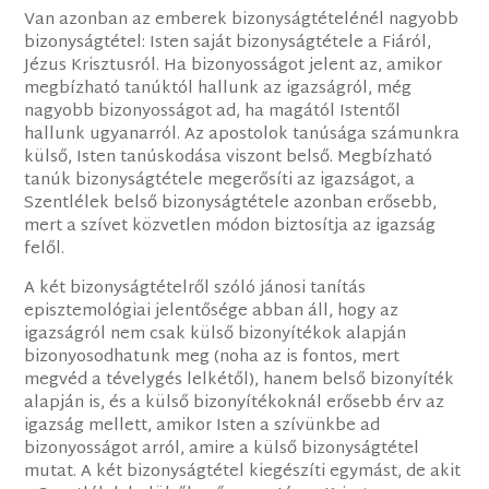
Van azonban az emberek bizonyságtételénél nagyobb
bizonyságtétel: Isten saját bizonyságtétele a Fiáról,
Jézus Krisztusról. Ha bizonyosságot jelent az, amikor
megbízható tanúktól hallunk az igazságról, még
nagyobb bizonyosságot ad, ha magától Istentől
hallunk ugyanarról. Az apostolok tanúsága számunkra
külső, Isten tanúskodása viszont belső. Megbízható
tanúk bizonyságtétele megerősíti az igazságot, a
Szentlélek belső bizonyságtétele azonban erősebb,
mert a szívet közvetlen módon biztosítja az igazság
felől.
A két bizonyságtételről szóló jánosi tanítás
episztemológiai jelentősége abban áll, hogy az
igazságról nem csak külső bizonyítékok alapján
bizonyosodhatunk meg (noha az is fontos, mert
megvéd a tévelygés lelkétől), hanem belső bizonyíték
alapján is, és a külső bizonyítékoknál erősebb érv az
igazság mellett, amikor Isten a szívünkbe ad
bizonyosságot arról, amire a külső bizonyságtétel
mutat. A két bizonyságtétel kiegészíti egymást, de akit