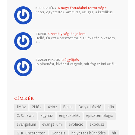
KERESZTÉNY
A nagy forradalmi terror vége
Péter, egyetértek. Amit írsz, az igaz, a katolikus…
TUNDE
Személyiség és jellem
Helló, Én ezt a posztot majd 10 év után olvasom,
S…
SZALAI MIKLÓS
Erőgyűjtés
Jó pihenést, kiváncsi vagyok, mit fogsz írni az ál…
CÍMKÉK
1Móz
2Móz
4Móz
Biblia
Bolyki László
bűn
C. S. Lewis
egyház
engesztelés
episztemológia
evangélium
evangéliumi
evolúció
exodusz
G. K. Chesterton
Genezis
helyettes bűnhődés
hit