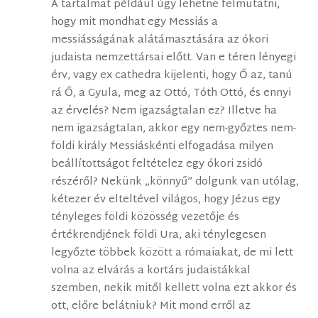
A tartalmat például úgy lehetne felmutatni,
hogy mit mondhat egy Messiás a
messiásságának alátámasztására az ókori
judaista nemzettársai előtt. Van e téren lényegi
érv, vagy ex cathedra kijelenti, hogy Ő az, tanú
rá Ő, a Gyula, meg az Ottó, Tóth Ottó, és ennyi
az érvelés? Nem igazságtalan ez? Illetve ha
nem igazságtalan, akkor egy nem-győztes nem-
földi király Messiáskénti elfogadása milyen
beállítottságot feltételez egy ókori zsidó
részéről? Nekünk „könnyű” dolgunk van utólag,
kétezer év elteltével világos, hogy Jézus egy
tényleges földi közösség vezetője és
értékrendjének földi Ura, aki ténylegesen
legyőzte többek között a rómaiakat, de mi lett
volna az elvárás a kortárs judaistákkal
szemben, nekik mitől kellett volna ezt akkor és
ott, előre belátniuk? Mit mond erről az