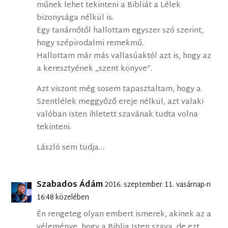
műnek lehet tekinteni a Bibliát a Lélek
bizonysága nélkül is.
Egy tanárnőtől hallottam egyszer szó szerint,
hogy szépirodalmi remekmű.
Hallottam már más vallasúaktól azt is, hogy az
a keresztyének „szent könyve”.
Azt viszont még sosem tapasztaltam, hogy a
Szentlélek meggyőző ereje nélkül, azt valaki
valóban Isten ihletett szavának tudta volna
tekinteni.
László sem tudja…
Szabados Ádám
2016. szeptember 11. vasárnap-n
16:48 közelében
Én rengeteg olyan embert ismerek, akinek az a
véleménye, hogy a Biblia Isten szava, de ezt