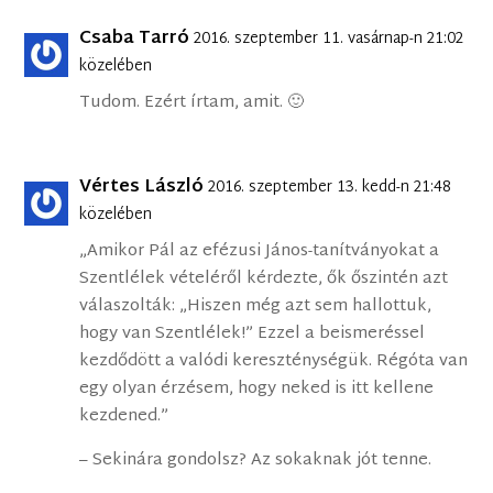
Csaba Tarró
2016. szeptember 11. vasárnap-n 21:02
közelében
Tudom. Ezért írtam, amit. 🙂
Vértes László
2016. szeptember 13. kedd-n 21:48
közelében
„Amikor Pál az efézusi János-tanítványokat a
Szentlélek vételéről kérdezte, ők őszintén azt
válaszolták: „Hiszen még azt sem hallottuk,
hogy van Szentlélek!” Ezzel a beismeréssel
kezdődött a valódi kereszténységük. Régóta van
egy olyan érzésem, hogy neked is itt kellene
kezdened.”
– Sekinára gondolsz? Az sokaknak jót tenne.