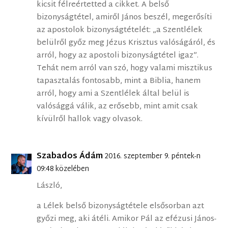
kicsit félreértetted a cikket. A belső
bizonyságtétel, amiről János beszél, megerősíti
az apostolok bizonyságtételét: „a Szentlélek
belülről győz meg Jézus Krisztus valóságáról, és
arról, hogy az apostoli bizonyságtétel igaz”.
Tehát nem arról van szó, hogy valami misztikus
tapasztalás fontosabb, mint a Biblia, hanem
arról, hogy ami a Szentlélek által belül is
valósággá válik, az erősebb, mint amit csak
kívülről hallok vagy olvasok.
Szabados Ádám
2016. szeptember 9. péntek-n
09:48 közelében
László,
a Lélek belső bizonyságtétele elsősorban azt
győzi meg, aki átéli. Amikor Pál az efézusi János-