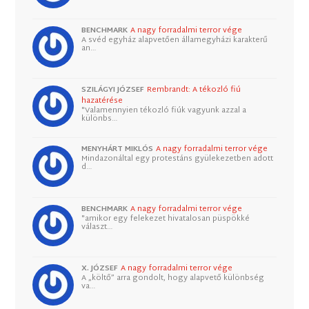
BENCHMARK
A nagy forradalmi terror vége
A svéd egyház alapvetően államegyházi karakterű
an…
SZILÁGYI JÓZSEF
Rembrandt: A tékozló fiú
hazatérése
"Valamennyien tékozló fiúk vagyunk azzal a
különbs…
MENYHÁRT MIKLÓS
A nagy forradalmi terror vége
Mindazonáltal egy protestáns gyülekezetben adott
d…
BENCHMARK
A nagy forradalmi terror vége
"amikor egy felekezet hivatalosan püspökké
választ…
X. JÓZSEF
A nagy forradalmi terror vége
A „költő” arra gondolt, hogy alapvető különbség
va…