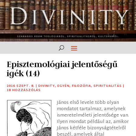
Episztemológiai jelentőségű
igék (14)
2016 SZEPT. 8.
|
DIVINITY
,
EGYÉN
,
FILOZÓFIA
,
SPIRITUALITÁS
|
18 HOZZÁSZÓLÁS
János első levele több olyan
mondatot tartalmaz, amelynek
ismeretelméleti jelentősége van.
Ilyen mondat például az, amikor
János kétféle bizonyságtételről
beszél, amelyek által