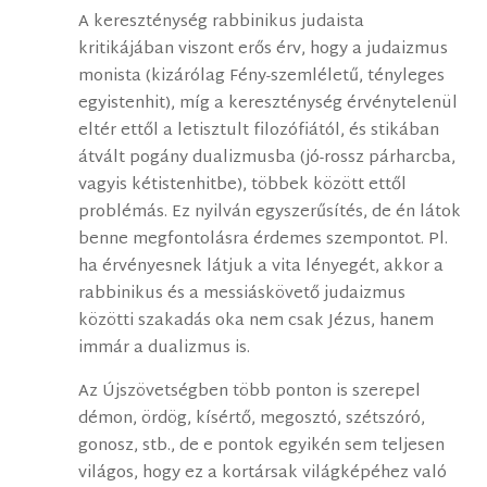
A kereszténység rabbinikus judaista
kritikájában viszont erős érv, hogy a judaizmus
monista (kizárólag Fény-szemléletű, tényleges
egyistenhit), míg a kereszténység érvénytelenül
eltér ettől a letisztult filozófiától, és stikában
átvált pogány dualizmusba (jó-rossz párharcba,
vagyis kétistenhitbe), többek között ettől
problémás. Ez nyilván egyszerűsítés, de én látok
benne megfontolásra érdemes szempontot. Pl.
ha érvényesnek látjuk a vita lényegét, akkor a
rabbinikus és a messiáskövető judaizmus
közötti szakadás oka nem csak Jézus, hanem
immár a dualizmus is.
Az Újszövetségben több ponton is szerepel
démon, ördög, kísértő, megosztó, szétszóró,
gonosz, stb., de e pontok egyikén sem teljesen
világos, hogy ez a kortársak világképéhez való