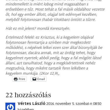
mindemellett is miért lobog mind magasabban s
erősebben e tűz. Most tehát a fal másik oldalához vezette
őt, hol egy ember állott, olajjal telt edénnyel kezében,
melyből folytonosan (habár titokban) öntött a tűzre.
Hát ez mit jelent? mondá Keresztyén.
Értelmező felelé: ez Krisztus, ki a kegyelem olajával
folytonosan fenntartja a szívben már megkezdett
működést, s népének lelkei ezen szer által bizonyítják be
folytonosan, dacára annak, mit az ördög tehet, hogy
kegyelmet nyertek; abból pedig, hogy a fal mögött látod
állani, azt tanulhatod, hogy a megkísértettnek nehéz
megtudnia, hogy miként tartatik fenn lelkében a
kegyelem munkája. (2Kor 12,9)
„
Print
Email
22 hozzászólás
Vértes László
2016. november 5. szombat-n 08:50