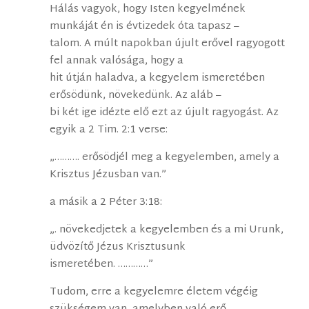
Hálás vagyok, hogy Isten kegyelmének
munkáját én is évtizedek óta tapasz –
talom. A múlt napokban újult erővel ragyogott
fel annak valósága, hogy a
hit útján haladva, a kegyelem ismeretében
erősödünk, növekedünk. Az aláb –
bi két ige idézte elő ezt az újult ragyogást. Az
egyik a 2 Tim. 2:1 verse:
„………. erősödjél meg a kegyelemben, amely a
Krisztus Jézusban van.”
a másik a 2 Péter 3:18:
„. növekedjetek a kegyelemben és a mi Urunk,
üdvözítő Jézus Krisztusunk
ismeretében. …………”
Tudom, erre a kegyelemre életem végéig