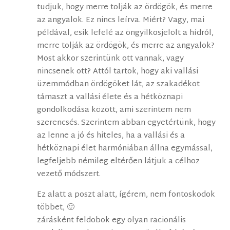
tudjuk, hogy merre tolják az ördögök, és merre
az angyalok. Ez nincs leírva. Miért? Vagy, mai
példával, esik lefelé az öngyilkosjelölt a hídról,
merre tolják az ördögök, és merre az angyalok?
Most akkor szerintünk ott vannak, vagy
nincsenek ott? Attól tartok, hogy aki vallási
üzemmódban ördögöket lát, az szakadékot
támaszt a vallási élete és a hétköznapi
gondolkodása között, ami szerintem nem
szerencsés. Szerintem abban egyetértünk, hogy
az lenne a jó és hiteles, ha a vallási és a
hétköznapi élet harmóniában állna egymással,
legfeljebb némileg eltérően látjuk a célhoz
vezető módszert.
Ez alatt a poszt alatt, ígérem, nem fontoskodok
többet, 🙂
zárásként feldobok egy olyan racionális