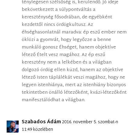
ténylegesen szélsőség is, kerülendő. Jó ideje
bekövetkezett a súlypontváltás a
kereszténység fősodrában, de egyébként
kezdettől nincs ördögkultusz. Az
éhséghasonlatnál maradva: ép eszű ember nem
öklözi a gyomrát, hogy legyőzze a benne
munkáló gonosz Éhséget, hanem objektíve
létező Ételt vesz magához. Az ép eszű
keresztény nem a lelkében és a világban
dolgozó ördög ellen küzd, hanem az objektíve
létező Isten táplálékát veszi magához, hogy ne
legyen istenhiánya, mert az istenhiány bizonyos
tekintetben önálló létezőként, kvázi-létezőként
manifesztálódhat a világban.
Szabados Ádám
2016. november 5. szombat-n
11:49 közelében