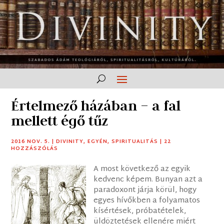
Értelmező házában – a fal
mellett égő tűz
2016 NOV. 5.
|
DIVINITY
,
EGYÉN
,
SPIRITUALITÁS
|
22
HOZZÁSZÓLÁS
A most következő az egyik
kedvenc képem. Bunyan azt a
paradoxont járja körül, hogy
egyes hívőkben a folyamatos
kísértések, próbatételek,
üldöztetések ellenére miért