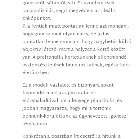
gonoszról, sátánról, stb. Ez azonban csak
racionalizálás, segít megvédeni az ideális
énképünket.
7. a fentiek miatt pontatlan lenne azt mondani,
hogy gonosz mint olyan nincs, de azt is
pontatlan lenne mondani, hogy nagybetűs külső
objektív létező, mert a helyzet a kettő között
van. A prefrontális kortexünknek ellentmondó
ösztönkésztetések bennünk laknak, egész földi
életünkben.
Ez a modell vázlatos, és bizonyára sokat
finomodik majd az agykutatások
előrehaladtával, de a lényege plauzibilis, és
jobban magyarázza, hogy mi is történik
bennünk-körülöttünk az úgynevezett „gonosz”
témájában.
Konkrétan a posztban írt esetről: a hitünk a