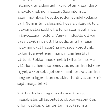
Istennek tulajdonítjuk, körülöttünk szálldosó
angyaloknak nem igazán. Szerintem ez
aszimmetrikus, következetlen gondolkodásra
vall. Nem is túl valószínű, hogy a világunk tele
legyen patás izékkel, a fehér szárnyúak meg
hiányozzanak belőle. Vagy mindkettő ott van,
vagy egyik sincs ott. Ha pedig arra hajlanánk,
hogy mindkét kategória nyüzsög köröttünk,
akkor észrevétlenül máris manicheistává
váltunk. Sokkal modernebb felfogás, hogy a
világban a homo sapiens van, és amikor Istenre
figyel, akkor több jót tesz, mint rosszat, amikor
meg nem figyel Istenre, akkor fordítva, ám erről
saját maga tehet.
Sok kérdésben fogalmaztam már meg
magabiztos álláspontot :), ebben viszont épp
ellenkezőleg, eltántorítani igyekszem a