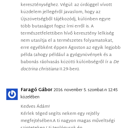
kereszténységhez. Végül: az ördöggel vívott
küzdelem jellegéről javaslom, hogy az
Újszövetségből tájékozódj, különben egyre
több butaságot fogsz írni erről is. A
természetfelettiben hívő keresztény lelkiség
nem utasítja el a természetes folyamatokat,
erre egyébként éppen Ágoston az egyik legjobb
példa (ahogy például a gyógynövények és a
babonás ráolvasás közötti különbségről ír a
De
doctrina christiana
II.29-ben).
Faragó Gábor
2016. november 5. szombat-n 12:45
közelében
Kedves Ádám!
Kérlek téged segíts nekem egy rejtély
megfejtésében.A ti nagyon magas műveltségi