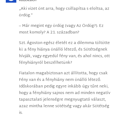
közelében
„Aki vizet önt arra, hogy csillapítsa s eloltsa, az
ördög.”
– Már megint egy ördög (vagy Az Ördög?). Ez
most komoly? A 21. században?
Szt. Ágoston egész életét ez a dilemma töltötte
ki: a fény hiánya önálló létező, és Sötétségnek
hívják, vagy egyedül fény van, és ahol nincs, ott
fényhiányról beszélhetünk?
Fiatalon magabiztosan azt állította, hogy csak
Fény van és a fényhiány nem önálló létező.
Időskorában pedig egyre inkább úgy tűnt neki,
hogy a fényhiány sajnos nem ad minden negatív
tapasztalati jelenségre megnyugtató választ,
azaz mintha lenne sötétség vagy akár Sötétség
is.