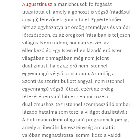
Augusztinusz
a manicheusok felfogását
utasította el, amely a gonoszt is végső (ráadásul
anyagi) létezőnek gondolta el. Egyértelműen
hitt az egyházatya az ördög személyes és valódi
létezésében, ez az öregkori írásaiban is teljesen
világos. Nem tudom, honnan veszed az
ellenkezőjét. Egy Isten ellen lázadó erő Isten
világában önmagában még nem jelent
dualizmust, ha ez az erő nem Istennel
egyenrangú végső princípium. Az ördög a
Szentírás szerint bukott angyal, nem Istennel
egyenrangú végső létező, ezért az ördög
létezésében való hitnek semmi köze a
dualizmushoz. (Az Istennel szembeszálló ember
lázadó hatalma sem teszi a világot dualistává.)
A bultmanni demitologizáló programnak pedig,
amely a liberális kereszténység arculatát
valóban meghatározta, semmi köze a valódi