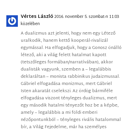
Vértes László
2016. november 5. szombat-n 11:03
közelében
A dualizmus azt jelenti, hogy nem egy Létező
uralkodik, hanem kettő kooperál-rivalizál
egymással. Ha elfogadjuk, hogy a Gonosz önálló
létező, aki a világ felett hatalmat kapott
(tetszőleges formában/narratívában), akkor
dualisták vagyunk, szemben a – legalábbis
deklaráltan – monista rabbinikus judaizmussal.
Gábriel elfogadása monizmus, mert Gábriel
Isten akaratát cselekszi. Az ördög bármiféle
elfogadása viszont tényleges dualizmus, mert
egy második hatalmi tényezőt hoz be a képbe,
amely – legalábbis a mi földi emberi
nézőpontunkból – tényleges rivális hatalommal
bír, a Világ Fejedelme, már ha személyes