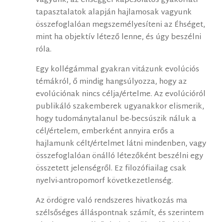
vagyunk, az éhséggel kapcsolatos gyakorlati
tapasztalatok alapján hajlamosak vagyunk
összefoglalóan megszemélyesíteni az Éhséget,
mint ha objektív létező lenne, és úgy beszélni
róla.
Egy kollégámmal gyakran vitázunk evolúciós
témákról, ő mindig hangsúlyozza, hogy az
evolúciónak nincs célja/értelme. Az evolúcióról
publikáló szakemberek ugyanakkor elismerik,
hogy tudománytalanul be-becsúszik náluk a
cél/értelem, emberként annyira erős a
hajlamunk célt/értelmet látni mindenben, vagy
összefoglalóan önálló létezőként beszélni egy
összetett jelenségről. Ez filozófiailag csak
nyelvi-antropomorf következetlenség.
Az ördögre való rendszeres hivatkozás ma
szélsőséges álláspontnak számít, és szerintem