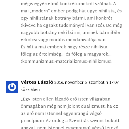
mégis egyértelmű konkrétumokról szólnak. A
mai „modern” ember pedig hát ügye nihilista, és
egy nihilistának botrány bármi, ami konkrét
(kivéve ha egzakt tudományról van szó). De még
nagyobb botrány neki bármi, aminek bármiféle
erkölcsi vagy morális mondanivalója van.
És hát a mai emberek nagy része nihilista…
főleg az értelmiség… és főleg a magyarok…
(kommunizmus>materializmus>nihilizmus).
Vértes László
2016. november 5. szombat-n 17:07
közelében
„Egy Isten ellen lázadó erő Isten világában
önmagában még nem jelent dualizmust, ha ez
az erő nem Istennel egyenrangú végső
princípium. Az ördög a Szentírás szerint bukott
angyal, nem Istennel egyenrangú végső létező,