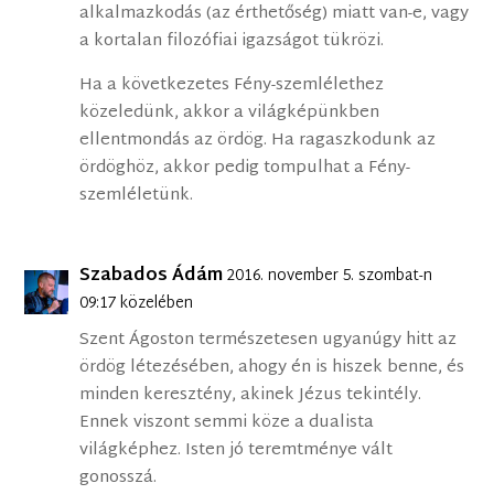
alkalmazkodás (az érthetőség) miatt van-e, vagy
a kortalan filozófiai igazságot tükrözi.
Ha a következetes Fény-szemlélethez
közeledünk, akkor a világképünkben
ellentmondás az ördög. Ha ragaszkodunk az
ördöghöz, akkor pedig tompulhat a Fény-
szemléletünk.
Szabados Ádám
2016. november 5. szombat-n
09:17 közelében
Szent Ágoston természetesen ugyanúgy hitt az
ördög létezésében, ahogy én is hiszek benne, és
minden keresztény, akinek Jézus tekintély.
Ennek viszont semmi köze a dualista
világképhez. Isten jó teremtménye vált
gonosszá.