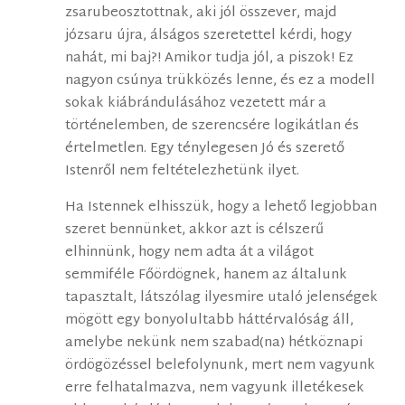
zsarubeosztottnak, aki jól összever, majd
józsaru újra, álságos szeretettel kérdi, hogy
nahát, mi baj?! Amikor tudja jól, a piszok! Ez
nagyon csúnya trükközés lenne, és ez a modell
sokak kiábrándulásához vezetett már a
történelemben, de szerencsére logikátlan és
értelmetlen. Egy ténylegesen Jó és szerető
Istenről nem feltételezhetünk ilyet.
Ha Istennek elhisszük, hogy a lehető legjobban
szeret bennünket, akkor azt is célszerű
elhinnünk, hogy nem adta át a világot
semmiféle Főördögnek, hanem az általunk
tapasztalt, látszólag ilyesmire utaló jelenségek
mögött egy bonyolultabb háttérvalóság áll,
amelybe nekünk nem szabad(na) hétköznapi
ördögözéssel belefolynunk, mert nem vagyunk
erre felhatalmazva, nem vagyunk illetékesek