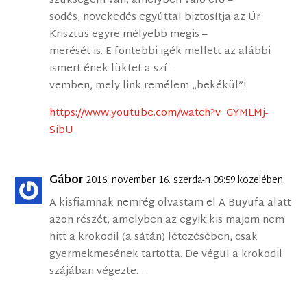
szükségem van, amelyben való erő –
södés, növekedés egyúttal biztosítja az Úr
Krisztus egyre mélyebb megis –
merését is. E föntebbi igék mellett az alábbi
ismert ének lüktet a szí –
vemben, mely link remélem „bekékül”!
https://www.youtube.com/watch?v=GYMLMj-
SibU
Gábor
2016. november 16. szerda-n 09:59 közelében
A kisfiamnak nemrég olvastam el A Buyufa alatt
azon részét, amelyben az egyik kis majom nem
hitt a krokodil (a sátán) létezésében, csak
gyermekmesének tartotta. De végül a krokodil
szájában végezte…