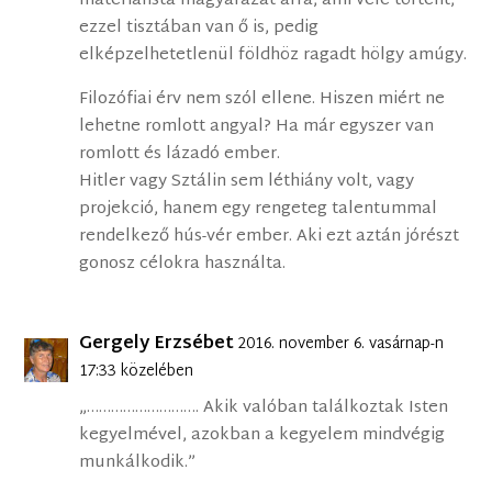
materialista magyarázat arra, ami vele történt,
ezzel tisztában van ő is, pedig
elképzelhetetlenül földhöz ragadt hölgy amúgy.
Filozófiai érv nem szól ellene. Hiszen miért ne
lehetne romlott angyal? Ha már egyszer van
romlott és lázadó ember.
Hitler vagy Sztálin sem léthiány volt, vagy
projekció, hanem egy rengeteg talentummal
rendelkező hús-vér ember. Aki ezt aztán jórészt
gonosz célokra használta.
Gergely Erzsébet
2016. november 6. vasárnap-n
17:33 közelében
„………………………. Akik valóban találkoztak Isten
kegyelmével, azokban a kegyelem mindvégig
munkálkodik.”