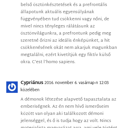
belső ösztönkésztetések és a prefrontális
állapotunk aktuális egyensúlyának
függvényében tud csökkenni vagy nőni, de
mivel nincs tényleges rálátásunk az
ösztönvilágunkra, a prefrontunk pedig meg
szeretné őrizni az ideális énképünket, a hit
csökkenésének okát nem akarjuk magunkban
megtalálni, ezért kivetítjük egy fiktív külső
okra. C’est l’homo sapiens.
Cypriánus
2016. november 6. vasárnap-n 12:03
közelében
A démonok létezése alapvető tapasztalata az
emberiségnek. Az én nem hívő ismerőseim
között van olyan aki találkozott démoni
jelenséggel, és ő is tudja hogy az volt. Nincs