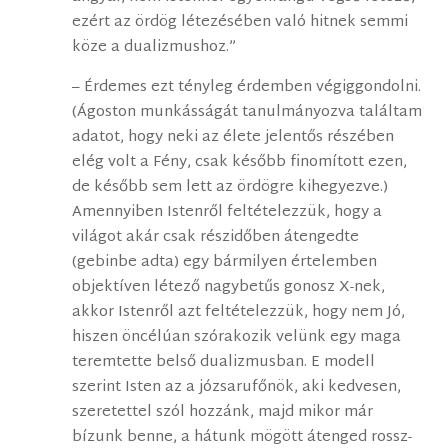
ezért az ördög létezésében való hitnek semmi
köze a dualizmushoz.”
– Érdemes ezt tényleg érdemben végiggondolni.
(Ágoston munkásságát tanulmányozva találtam
adatot, hogy neki az élete jelentős részében
elég volt a Fény, csak később finomított ezen,
de később sem lett az ördögre kihegyezve.)
Amennyiben Istenről feltételezzük, hogy a
világot akár csak részidőben átengedte
(gebinbe adta) egy bármilyen értelemben
objektíven létező nagybetűs gonosz X-nek,
akkor Istenről azt feltételezzük, hogy nem Jó,
hiszen öncélúan szórakozik velünk egy maga
teremtette belső dualizmusban. E modell
szerint Isten az a józsarufőnök, aki kedvesen,
szeretettel szól hozzánk, majd mikor már
bízunk benne, a hátunk mögött átenged rossz-