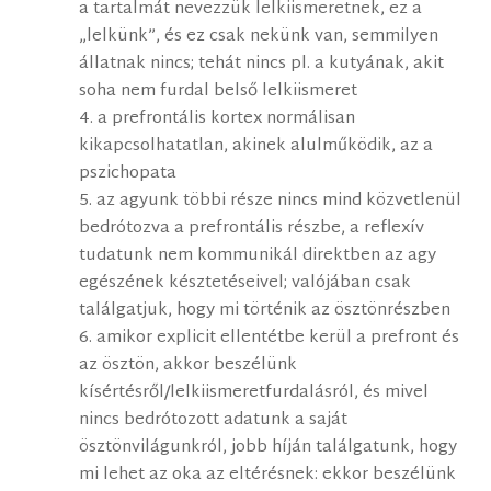
a tartalmát nevezzük lelkiismeretnek, ez a
„lelkünk”, és ez csak nekünk van, semmilyen
állatnak nincs; tehát nincs pl. a kutyának, akit
soha nem furdal belső lelkiismeret
4. a prefrontális kortex normálisan
kikapcsolhatatlan, akinek alulműködik, az a
pszichopata
5. az agyunk többi része nincs mind közvetlenül
bedrótozva a prefrontális részbe, a reflexív
tudatunk nem kommunikál direktben az agy
egészének késztetéseivel; valójában csak
találgatjuk, hogy mi történik az ösztönrészben
6. amikor explicit ellentétbe kerül a prefront és
az ösztön, akkor beszélünk
kísértésről/lelkiismeretfurdalásról, és mivel
nincs bedrótozott adatunk a saját
ösztönvilágunkról, jobb híján találgatunk, hogy
mi lehet az oka az eltérésnek: ekkor beszélünk