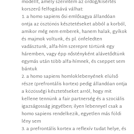
modellt, amely szerintem az ördög/kísértés
korszerű felfogásává válhat:
1. a homo sapiens ősi emlősagya állandóan
ontja az ösztönös késztetéseket abból a korból,
amikor még nem emberek, hanem halak, gyíkok
és majmok voltunk, és pl. önfeledten
vadásztunk, alfa-hím szerepre törtünk egy
háremben, vagy épp nőstényként alávetődtünk
egymás után több alfa-hímnek, és cseppet sem
bántuk
2. a homo sapiens homloklebenyének elülső
része (prefrontális kortex) pedig állandóan ontja
a közösségi késztetéseket arról, hogy mit
kellene tennünk a fair partnerség és a szociális
igazságosság jegyében; ilyen lebennyel csak a
homo sapiens rendelkezik, egyetlen más földi
lény sem
3. a prefrontális kortex a reflexív tudat helye, és