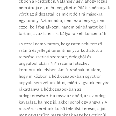
ebben a kérdésben. Valahogy úgy, ahogy Jézus
nem árulja el, miért vegyítette Pilátus néhányak
vérét az áldozattal, és miért dőlt rá másokra
egy torony. Azt mondta, nem ez a lényeg, nem
ezzel kell foglalkozni, hanem bűnbánatot kell
tartani, azaz Isten szabályaira kell koncentrálni.
És ezzel nem vitatom, hogy Isten neki tetsző
számú és jellegű teremtményt alkothatott a
tetszése szerinti szerepre, ördögből és
angyalból akár n*n*n számú létezhet
körülöttünk, elvben. Ám furcsának találom,
hogy miközben a hétköznapokban egyetlen
angyalt sem vélünk látni, miért vagyunk ennyire
rákattanva a hétköznapokban az
ördögkeresésre. Ha rossz az ebéd, az az ördög
kavarása, ha meg jó, akkor sehol egy angyal? A
rosszért szeretünk külső felelőst keresni, a jót
meg egyszerűen magunknak vagy közvetlenül