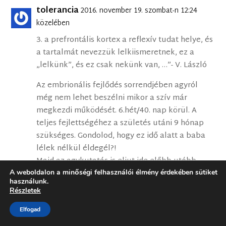
tolerancia
2016. november 19. szombat-n 12:24
közelében
3. a prefrontális kortex a reflexív tudat helye, és
a tartalmát nevezzük lelkiismeretnek, ez a
„lelkünk”, és ez csak nekünk van, …”- V. László
Az embrionális fejlődés sorrendjében agyról
még nem lehet beszélni mikor a szív már
megkezdi működését. 6.hét/40. nap körül. A
teljes fejlettségéhez a születés utáni 9 hónap
szükséges. Gondolod, hogy ez idő alatt a baba
lélek nélkül éldegél?!
Majd az agykutatás is eljut ide előbb-utóbb.
A weboldalon a minőségi felhasználói élmény érdekében sütiket
használunk.
Részletek
Élethosszig Kereső
2016. december 28. szerda-n
16:35 közelében
Elfogad