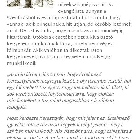
növekszik mégis a hit. Az
evangélista Bunyan a
Szentírásból is és a tapasztalataiból is tudta, hogy
vannak, akik elindulnak a hit útján, de később letérnek
arról. De azt is tudta, hogy mások viszont mindvégig
kitartanak. Utóbbiak esetében ezt a kiválasztó
kegyelem munkájának látta, amely nem végez
félmunkát. Akik valóban találkoztak Isten
kegyelmével, azokban a kegyelem mindvégig
munkálkodik.
„
Azután láttam álmomban, hogy Értelmező
Keresztyénnek megfogta kezét, s oly terembe vezeté, hol
egy fal mellett tűz égett, s ugyanemellett valaki állott, ki
sok vizet öntözött folytonosan arra, hogy eloltsa;
mindamellett a tűz mind magasabban s izzóbban
lobogott.
Most kérdezte Keresztyén, hogy mit jelent ez. Értelmező
így válaszolt: e tűz azon kegyelmi tényt jelenti, mely a
szívben munkálkodik. Aki vizet önt arra, hogy csillapítsa s
eloltsa, az ördög. Azonban annak is tudd meg okát, hogy