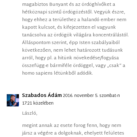
magabiztos Bunyant és az ördöghívőket a
hétköznapi szintű ördögözéstől. Vegyük észre,
hogy ehhez a területhez a halandó ember nem
kapott kulcsot, és kifejezetten el vagyunk
tanácsolva az ördögök világára koncentrálástól.
Álláspontom szerint, épp Isten szabályaiból
következően, nem lehet határozott tudásunk
arról, hogy pl. a hitünk növekedése/fogyása
összefügg-e bármiféle ördöggel, vagy „csak” a
homo sapiens létünkből adódik.
Szabados Ádám
2016. november 5. szombat-n
17:21 közelében
László,
megint annak az esete forog fenn, hogy nem
jársz a végére a dolgoknak, ehelyett felületes