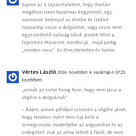
Sajnos az a tapasztalatom, hogy miután
megélem Isten hatalmas kegyelmét, egy
vasmarok belenyúl az életbe és ízekké
roppantja össze a dolgaimat, vagy össze nem
egyeztethető valóság-síkok jönnek létre a
fejemben Miszerint: minden jó , majd pedig
„minden rossz”. Ez élvezhetetlen és hamis.
Vértes László
2016. november 6. vasárnap-n 07:23
közelében
„annak az esete forog fenn, hogy nem jársz a
végére a dolgoknak”
– Ádám, annak például szívesen a végére járok,
hogy Newton miért nem írja bele a
tömegvonzás modelljébe az angyalokat és az
ördögöket: esik az alma lefelé a fáról, de nem