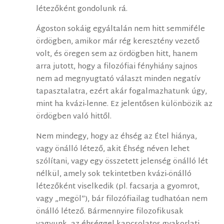
létezőként gondolunk rá.
Ágoston sokáig egyáltalán nem hitt semmiféle
ördögben, amikor már rég keresztény vezető
volt, és öregen sem az ördögben hitt, hanem
arra jutott, hogy a filozófiai fényhiány sajnos
nem ad megnyugtató választ minden negatív
tapasztalatra, ezért akár fogalmazhatunk úgy,
mint ha kvázi-lenne. Ez jelentősen különbözik az
ördögben való hittől.
Nem mindegy, hogy az éhség az Étel hiánya,
vagy önálló létező, akit Éhség néven lehet
szólítani, vagy egy összetett jelenség önálló lét
nélkül, amely sok tekintetben kvázi-önálló
létezőként viselkedik (pl. facsarja a gyomrot,
vagy „megöl”), bár filozófiailag tudhatóan nem
önálló létező. Bármennyire filozofikusak