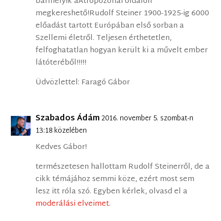
bármelyik aAtropozófiai oldalon
megkereshető!Rudolf Steiner 1900-1925-ig 6000
előadást tartott Európában első sorban a
Szellemi életről. Teljesen érthetetlen,
felfoghatatlan hogyan került ki a művelt ember
látóteréből!!!!!
Üdvözlettel: Faragó Gábor
Szabados Ádám
2016. november 5. szombat-n
13:18 közelében
Kedves Gábor!
természetesen hallottam Rudolf Steinerről, de a
cikk témájához semmi köze, ezért most sem
lesz itt róla szó. Egyben kérlek, olvasd el a
moderálási elveimet
.