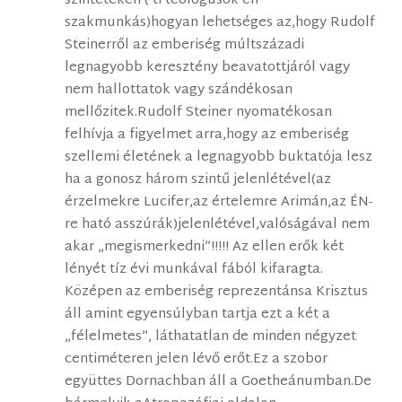
szinteteken ( ti teológusok én
szakmunkás)hogyan lehetséges az,hogy Rudolf
Steinerről az emberiség múltszázadi
legnagyobb keresztény beavatottjáról vagy
nem hallottatok vagy szándékosan
mellőzitek.Rudolf Steiner nyomatékosan
felhívja a figyelmet arra,hogy az emberiség
szellemi életének a legnagyobb buktatója lesz
ha a gonosz három szintű jelenlétével(az
érzelmekre Lucifer,az értelemre Arimán,az ÉN-
re ható asszúrák)jelenlétével,valóságával nem
akar „megismerkedni”!!!!! Az ellen erők két
lényét tíz évi munkával fából kifaragta.
Középen az emberiség reprezentánsa Krisztus
áll amint egyensúlyban tartja ezt a két a
„félelmetes”, láthatatlan de minden négyzet
centiméteren jelen lévő erőt.Ez a szobor
együttes Dornachban áll a Goetheánumban.De