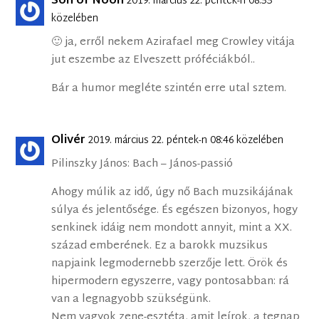
Son of Noon
2019. március 22. péntek-n 08:33
közelében
🙂 ja, erről nekem Azirafael meg Crowley vitája
jut eszembe az Elveszett próféciákból..
Bár a humor megléte szintén erre utal sztem.
Olivér
2019. március 22. péntek-n 08:46 közelében
Pilinszky János: Bach – János-passió
Ahogy múlik az idő, úgy nő Bach muzsikájának
súlya és jelentősége. És egészen bizonyos, hogy
senkinek idáig nem mondott annyit, mint a XX.
század emberének. Ez a barokk muzsikus
napjaink legmodernebb szerzője lett. Örök és
hipermodern egyszerre, vagy pontosabban: rá
van a legnagyobb szükségünk.
Nem vagyok zene-esztéta, amit leírok, a tegnap