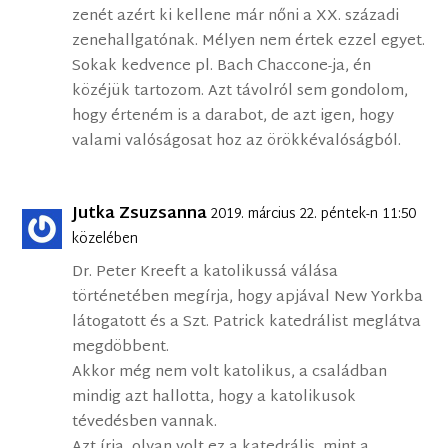
zenét azért ki kellene már nőni a XX. századi
zenehallgatónak. Mélyen nem értek ezzel egyet.
Sokak kedvence pl. Bach Chaccone-ja, én
közéjük tartozom. Azt távolról sem gondolom,
hogy érteném is a darabot, de azt igen, hogy
valami valóságosat hoz az örökkévalóságból.
Jutka Zsuzsanna
2019. március 22. péntek-n 11:50
közelében
Dr. Peter Kreeft a katolikussá válása
történetében megírja, hogy apjával New Yorkba
látogatott és a Szt. Patrick katedrálist meglátva
megdöbbent.
Akkor még nem volt katolikus, a családban
mindig azt hallotta, hogy a katolikusok
tévedésben vannak.
Azt írja, olyan volt ez a katedrális, mint a