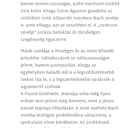
benne semmi szorongás, ezért merészel örökké
útra kelni. Ahogy Szent Ágoston gondolta az
öröklétet: örök útban-lét Istenben. Bach zenéje
is: amit elhagy, azt se veszítheti el. A „centrum-
zenéje” örökös birtoklás és dicsőséges
szegénység egyszerre.
Másik csodája: a fenséges és az intim állandó
jelenléte. Váltakozásuk se változatosságot
jelent, hanem azonosulást. Ahogy az
egyhelyben haladó mű is a legszédületesebb
íveket írja le, s a legszertelenebb variációk is
ugyanarról szólnak.
A Passió története, drámája soha még ilyen
erővel nem jelent meg bennem, mint a János-
passió tegnapi előadásán. A zene nyelvén Bach
mintha teológiai problémákra válaszolna, a
spekulatív elme kérdéseire. Az örökkévaló