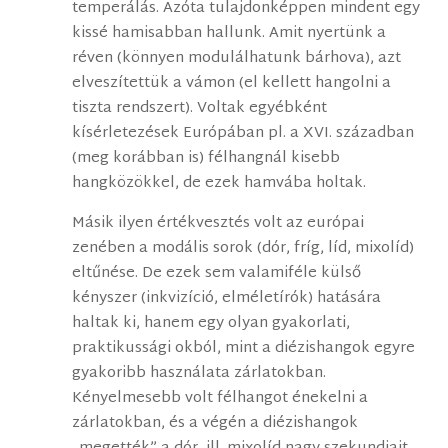
temperálás. Azóta tulajdonképpen mindent egy
kissé hamisabban hallunk. Amit nyertünk a
réven (könnyen modulálhatunk bárhova), azt
elveszítettük a vámon (el kellett hangolni a
tiszta rendszert). Voltak egyébként
kísérletezések Európában pl. a XVI. században
(meg korábban is) félhangnál kisebb
hangközökkel, de ezek hamvába holtak.
Másik ilyen értékvesztés volt az európai
zenében a modális sorok (dór, fríg, líd, mixolíd)
eltűnése. De ezek sem valamiféle külső
kényszer (inkvizíció, elméletírók) hatására
haltak ki, hanem egy olyan gyakorlati,
praktikussági okból, mint a diézishangok egyre
gyakoribb használata zárlatokban.
Kényelmesebb volt félhangot énekelni a
zárlatokban, és a végén a diézishangok