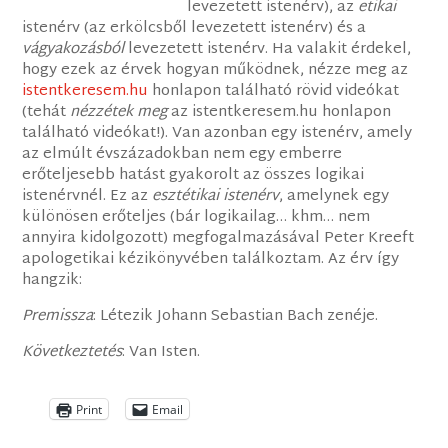
levezetett istenérv), az
etikai
istenérv (az erkölcsből levezetett istenérv) és a
vágyakozásból
levezetett istenérv. Ha valakit érdekel,
hogy ezek az érvek hogyan működnek, nézze meg az
istentkeresem.hu
honlapon található rövid videókat
(tehát
nézzétek meg
az istentkeresem.hu honlapon
található videókat!). Van azonban egy istenérv, amely
az elmúlt évszázadokban nem egy emberre
erőteljesebb hatást gyakorolt az összes logikai
istenérvnél. Ez az
esztétikai istenérv
, amelynek egy
különösen erőteljes (bár logikailag… khm… nem
annyira kidolgozott) megfogalmazásával Peter Kreeft
apologetikai kézikönyvében találkoztam. Az érv így
hangzik:
Premissza
: Létezik Johann Sebastian Bach zenéje.
Következtetés
: Van Isten.
Print
Email