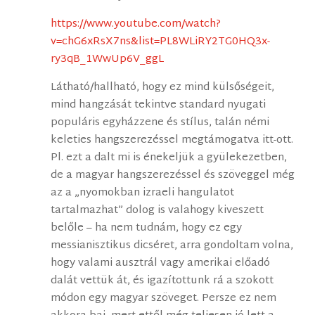
https://www.youtube.com/watch?
v=chG6xRsX7ns&list=PL8WLiRY2TG0HQ3x-
ry3qB_1WwUp6V_ggL
Látható/hallható, hogy ez mind külsőségeit,
mind hangzását tekintve standard nyugati
populáris egyházzene és stílus, talán némi
keleties hangszerezéssel megtámogatva itt-ott.
Pl. ezt a dalt mi is énekeljük a gyülekezetben,
de a magyar hangszerezéssel és szöveggel még
az a „nyomokban izraeli hangulatot
tartalmazhat” dolog is valahogy kiveszett
belőle – ha nem tudnám, hogy ez egy
messianisztikus dicséret, arra gondoltam volna,
hogy valami ausztrál vagy amerikai előadó
dalát vettük át, és igazítottunk rá a szokott
módon egy magyar szöveget. Persze ez nem