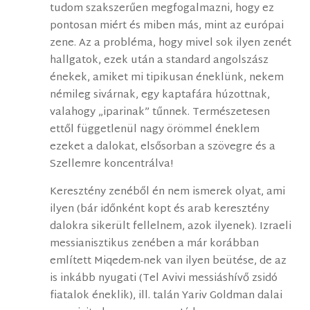
tudom szakszerűen megfogalmazni, hogy ez
pontosan miért és miben más, mint az európai
zene. Az a probléma, hogy mivel sok ilyen zenét
hallgatok, ezek után a standard angolszász
énekek, amiket mi tipikusan éneklünk, nekem
némileg sivárnak, egy kaptafára húzottnak,
valahogy „iparinak” tűnnek. Természetesen
ettől függetlenül nagy örömmel éneklem
ezeket a dalokat, elsősorban a szövegre és a
Szellemre koncentrálva!
Keresztény zenéből én nem ismerek olyat, ami
ilyen (bár időnként kopt és arab keresztény
dalokra sikerült fellelnem, azok ilyenek). Izraeli
messianisztikus zenében a már korábban
említett Miqedem-nek van ilyen beütése, de az
is inkább nyugati (Tel Avivi messiáshívő zsidó
fiatalok éneklik), ill. talán Yariv Goldman dalai