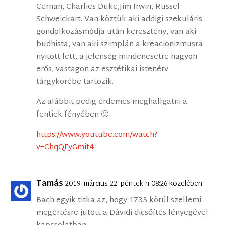
Cernan, Charlies Duke,Jim Irwin, Russel
Schweickart. Van köztük aki addigi szekuláris
gondolkozásmódja után keresztény, van aki
budhista, van aki szimplán a kreacionizmusra
nyitott lett, a jelenség mindenesetre nagyon
erős, vastagon az esztétikai istenérv
tárgykörébe tartozik.
Az alábbit pedig érdemes meghallgatni a
fentiek fényében 🙂
https://www.youtube.com/watch?
v=ChqQFyGmit4
Tamás
2019. március 22. péntek-n 08:26 közelében
Bach egyik titka az, hogy 1733 körül szellemi
megértésre jutott a Dávidi dicsőítés lényegével