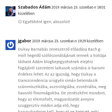
Szabados Ádám
2019. március 23. szombat-n 18:01
közelében
🙂 Egyébként igen, abszolút!
jgabor
2019. március 23. szombat-n 19:29 közelében
Dukay Barnabás zeneszerző előadása Bach g-
moll hegedű szólószonátájának (ennek a kottája
látható Ádám blogbejegyzésének elején)
fúgájáról szerintem laikusok számára is baromi
érdekes lehet. Az az igazság, hogy Dukay a
transzcendencia ürügyén simán belemászik
számmisztikába, asztrológiába, ezotériába, meg
hasonló finomságokba. De zenészként mondom,
hogy az elemzését, magyarázatát annyira
szuggesztív módon adja elő, hogy