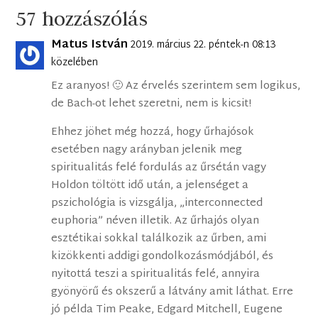
57 hozzászólás
Matus István
2019. március 22. péntek-n 08:13
közelében
Ez aranyos! 🙂 Az érvelés szerintem sem logikus,
de Bach-ot lehet szeretni, nem is kicsit!
Ehhez jöhet még hozzá, hogy űrhajósok
esetében nagy arányban jelenik meg
spiritualitás felé fordulás az űrsétán vagy
Holdon töltött idő után, a jelenséget a
pszichológia is vizsgálja, „interconnected
euphoria” néven illetik. Az űrhajós olyan
esztétikai sokkal találkozik az űrben, ami
kizökkenti addigi gondolkozásmódjából, és
nyitottá teszi a spiritualitás felé, annyira
gyönyörű és okszerű a látvány amit láthat. Erre
jó példa Tim Peake, Edgard Mitchell, Eugene