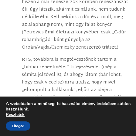
hiszen a mai zeneszerzők körében reneszánszát
éli, úgy látszik, akármit csinálunk, nem tudunk
nélküle élni. Kell nekünk a dúr és a moll, meg
az alaphang(nem), mint egy falat kenyér.
(Petrovics Emil életrajzi könyvében csak „C-dúr
rohambrigád”-ként gúnyolja az
Orbán/Vajda/Csemiczky zeneszerző triászt.)
RTS, továbbra is megtévesztőnek tartom a
„bibliai zeneelmélet” kifejezésedet (még a
sémita jelzővel is), és ahogy látom (bár lehet,
hogy csak viccelsz) arra utalsz, hogy mivel
„eltompult a hallásunk”, eljött az ideje a
„megtérésnek”, az „elveszett paradicsom” újra
A weboldalon a minőségi felhasználói élmény érdekében sütiket
meghódításának. Ez kulturálisan lehetetlen ld.
használunk.
„Megváltoztathatja-e bőrét a szerecsen és
Részletek
foltjait a párduc?” (Folytatást nem kérek! 🙂 )
Elfogad
Természetesen minden zenének, így a közel-