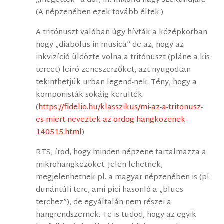
„megették” a dór, ill. mixolíd nagy szekundjait.
(A népzenében ezek tovább éltek.)
A tritónuszt valóban úgy hívták a középkorban
hogy „diabolus in musica” de az, hogy az
inkvizíció üldözte volna a tritónuszt (pláne a kis
tercet) leíró zeneszerzőket, azt nyugodtan
tekinthetjük urban legend-nek. Tény, hogy a
komponisták sokáig kerülték.
(
https://fidelio.hu/klasszikus/mi-az-a-tritonusz-
es-miert-neveztek-az-ordog-hangkozenek-
140515.html
)
RTS, írod, hogy minden népzene tartalmazza a
mikrohangközöket. Jelen lehetnek,
megjelenhetnek pl. a magyar népzenében is (pl.
dunántúli terc, ami pici hasonló a „blues
terchez”), de egyáltalán nem részei a
hangrendszernek. Te is tudod, hogy az egyik