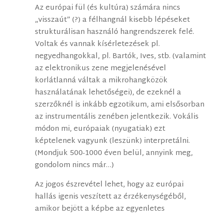
Az európai fül (és kultúra) számára nincs
„visszaút” (?) a félhangnál kisebb lépéseket
strukturálisan használó hangrendszerek felé.
Voltak és vannak kísérletezések pl.
negyedhangokkal, pl. Bartók, Ives, stb. (valamint
az elektronikus zene megjelenésével
korlátlanná váltak a mikrohangközök
használatának lehetőségei), de ezeknél a
szerzőknél is inkább egzotikum, ami elsősorban
az instrumentális zenében jelentkezik. Vokális
módon mi, európaiak (nyugatiak) ezt
képtelenek vagyunk (leszünk) interpretálni.
(Mondjuk 500-1000 éven belül, annyink meg,
gondolom nincs már…)
Az jogos észrevétel lehet, hogy az európai
hallás igenis veszített az érzékenységéből,
amikor bejött a képbe az egyenletes