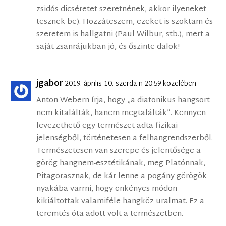
zsidós dicséretet szeretnének, akkor ilyeneket
tesznek be). Hozzáteszem, ezeket is szoktam és
szeretem is hallgatni (Paul Wilbur, stb.), mert a
saját zsanrájukban jó, és őszinte dalok!
jgabor
2019. április 10. szerda-n 20:59 közelében
Anton Webern írja, hogy „a diatonikus hangsort
nem kitalálták, hanem megtalálták”. Könnyen
levezethető egy természet adta fizikai
jelenségből, történetesen a felhangrendszerből.
Természetesen van szerepe és jelentősége a
görög hangnem-esztétikának, meg Platónnak,
Pitagorasznak, de kár lenne a pogány görögök
nyakába varrni, hogy önkényes módon
kikiáltottak valamiféle hangköz uralmat. Ez a
teremtés óta adott volt a természetben.