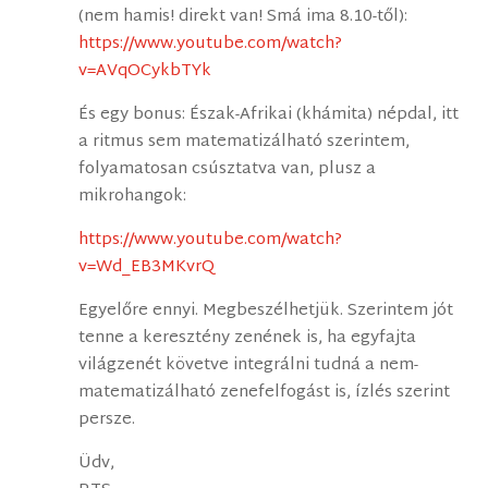
(nem hamis! direkt van! Smá ima 8.10-től):
https://www.youtube.com/watch?
v=AVqOCykbTYk
És egy bonus: Észak-Afrikai (khámita) népdal, itt
a ritmus sem matematizálható szerintem,
folyamatosan csúsztatva van, plusz a
mikrohangok:
https://www.youtube.com/watch?
v=Wd_EB3MKvrQ
Egyelőre ennyi. Megbeszélhetjük. Szerintem jót
tenne a keresztény zenének is, ha egyfajta
világzenét követve integrálni tudná a nem-
matematizálható zenefelfogást is, ízlés szerint
persze.
Üdv,