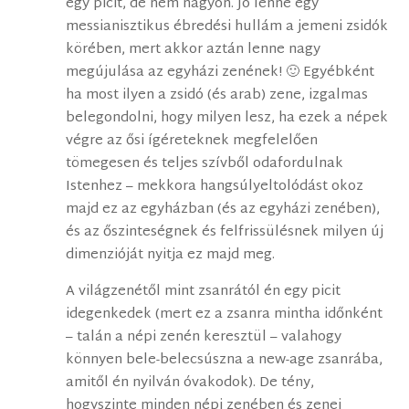
egy picit, de nem nagyon. Jó lenne egy
messianisztikus ébredési hullám a jemeni zsidók
körében, mert akkor aztán lenne nagy
megújulása az egyházi zenének! 🙂 Egyébként
ha most ilyen a zsidó (és arab) zene, izgalmas
belegondolni, hogy milyen lesz, ha ezek a népek
végre az ősi ígéreteknek megfelelően
tömegesen és teljes szívből odafordulnak
Istenhez – mekkora hangsúlyeltolódást okoz
majd ez az egyházban (és az egyházi zenében),
és az őszinteségnek és felfrissülésnek milyen új
dimenzióját nyitja ez majd meg.
A világzenétől mint zsanrától én egy picit
idegenkedek (mert ez a zsanra mintha időnként
– talán a népi zenén keresztül – valahogy
könnyen bele-belecsúszna a new-age zsanrába,
amitől én nyilván óvakodok). De tény,
hogyszinte minden népi zenében és zenei