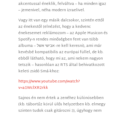
akcentussal éneklik, felváltva – ha minden igaz
– jemenivel, néha modern izraelivel.
Vagy itt van egy másik dalcsokor, szintén ettől
az énekestől (elnézést, hogy a kedvenc
énekesemet reklámozom – az Apple Musicon és
Spotify-n rendes minőségben fent van több
albuma – אבישי אשל -re kell keresni), ami már
kevésbé kompatibilis az európai füllel, de kb.
ebből látható, hogy mi az, ami nekem nagyon
tetszik – hasonlóan az RTS által behivatkozott
keleti zsidó Smá-khoz:
https://www.youtube.com/watch?
v=a1WclXR2rkk
Sajnos én nem értek a zenéhez különösebben
(kb. tábortűz körül ülős helyzetben kb. elmegy
szinten tudok csak gitározni :)), úgyhogy nem