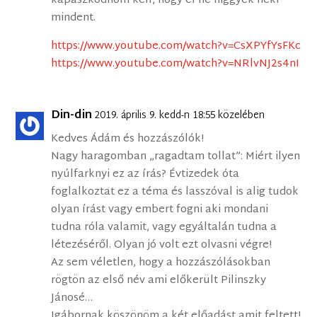
kapaszkodnom kell, hogy el ne higgyek neki
mindent.
https://www.youtube.com/watch?v=CsXPYfYsFKc
https://www.youtube.com/watch?v=NRlvNJ2s4nI
Din-din
2019. április 9. kedd-n 18:55 közelében
Kedves Ádám és hozzászólók!
Nagy haragomban „ragadtam tollat”: Miért ilyen
nyúlfarknyi ez az írás? Évtizedek óta
foglalkoztat ez a téma és lasszóval is alig tudok
olyan írást vagy embert fogni aki mondani
tudna róla valamit, vagy egyáltalán tudna a
létezéséről. Olyan jó volt ezt olvasni végre!
Az sem véletlen, hogy a hozzászólásokban
rögtön az első név ami előkerült Pilinszky
Jánosé…
Jgábornak köszönöm a két előadást amit feltett!