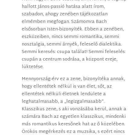
hallott János-passió hatása alatt írom,
szabadon, ahogy zenében tájékozatlan
elmémben megfogan. Számomra Bach
elsősorban Isten-bizonyíték. Ebben a zenében,
eszközeiben, nincs semmi romantika, semmi
nosztalgia, semmi árnyék, feleselő dialektika.
Semmi keresés: csupa találat! Semmi feleselés:
csupán a centrum sodrása, a központ ereje,
lüktetése.
Mennyország-érv ez a zene, bizonyítéka annak,
hogy ellentétek nélkül is van élet, sőt, az
ellentétek nélküli életnek lendülete a
leghatalmasabb, a „legizgalmasabb”.
Klasszikus zene, s aki vonzásába kerül, annak a
számára Bach az egyetlen klasszikus, mindenki
más romantikus keresőnek hat az ő közelében.
Örökös megérkezés ez a muzsika, s ezért nincs