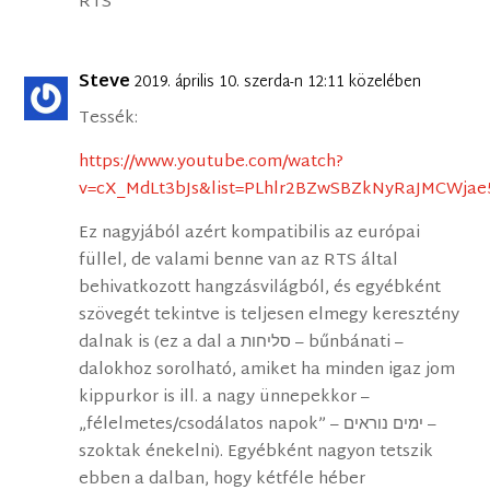
RTS
Steve
2019. április 10. szerda-n 12:11 közelében
Tessék:
https://www.youtube.com/watch?
v=cX_MdLt3bJs&list=PLhlr2BZwSBZkNyRaJMCWjae
Ez nagyjából azért kompatibilis az európai
füllel, de valami benne van az RTS által
behivatkozott hangzásvilágból, és egyébként
szövegét tekintve is teljesen elmegy keresztény
dalnak is (ez a dal a סליחות – bűnbánati –
dalokhoz sorolható, amiket ha minden igaz jom
kippurkor is ill. a nagy ünnepekkor –
„félelmetes/csodálatos napok” – ימים נוראים –
szoktak énekelni). Egyébként nagyon tetszik
ebben a dalban, hogy kétféle héber