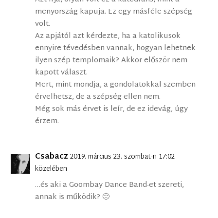
menyország kapuja. Ez egy másféle szépség
volt.
Az apjától azt kérdezte, ha a katolikusok
ennyire tévedésben vannak, hogyan lehetnek
ilyen szép templomaik? Akkor először nem
kapott választ.
Mert, mint mondja, a gondolatokkal szemben
érvelhetsz, de a szépség ellen nem.
Még sok más érvet is leír, de ez idevág, úgy
érzem.
Csabacz
2019. március 23. szombat-n 17:02
közelében
…és aki a Goombay Dance Band-et szereti,
annak is működik? 🙂