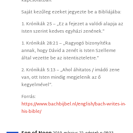
kapcsolatban.
Saját kezűleg ezeket jegyezte be a Bibliájába:
1. Krónikák 25 – „Ez a fejezet a valódi alapja az
Isten szerint kedves egyházi zenének.”
1. Krónikák 28:21 – „Ragyogó bizonyítéka
annak, hogy Dávid a zenét is Isten Szelleme
által vezette be az istentiszteletre.”
2. Krónikák 5:13 – „Ahol áhitatos / imádó zene
van, ott Isten mindig megjelenik az ő
kegyelmével”.
Forrás:
https://www.bachbijbel.nl/english/bach-writes-in-
his-bible/