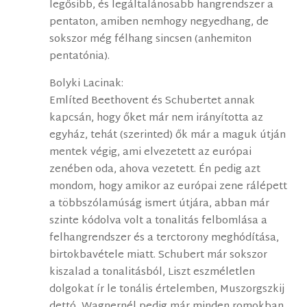
legősibb, és legáltalánosabb hangrendszer a
pentaton, amiben nemhogy negyedhang, de
sokszor még félhang sincsen (anhemiton
pentatónia).
Bolyki Lacinak:
Említed Beethovent és Schubertet annak
kapcsán, hogy őket már nem irányította az
egyház, tehát (szerinted) ők már a maguk útján
mentek végig, ami elvezetett az európai
zenében oda, ahova vezetett. Én pedig azt
mondom, hogy amikor az európai zene rálépett
a többszólamúság ismert útjára, abban már
szinte kódolva volt a tonalitás felbomlása a
felhangrendszer és a terctorony meghódítása,
birtokbavétele miatt. Schubert már sokszor
kiszalad a tonalitásból, Liszt eszméletlen
dolgokat ír le tonális értelemben, Muszorgszkij
dettó, Wagnernél pedig már minden romokban