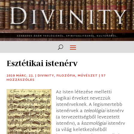
Esztétikai istenérv
2019 MÁRC. 22.
|
DIVINITY
,
FILOZÓFIA
,
MŰVÉSZET
|
57
HOZZÁSZÓLÁS
Az Isten létezése melletti
logikai érveket nevezzük
istenérveknek. A legismertebb
istenérvek a
teleológiai
istenérv
(a tervezettségből levezetett
istenérv), a
kozmológiai
istenérv
(a világ keletkezéséből