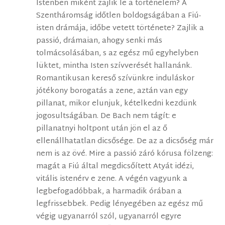
Istenben miként zajlik le a történelem? A
Szentháromság időtlen boldogságában a Fiú-
isten drámája, időbe vetett története? Zajlik a
passió, drámaian, ahogy senki más
tolmácsolásában, s az egész mű egyhelyben
lüktet, mintha Isten szívverését hallanánk.
Romantikusan kereső szívünkre induláskor
jótékony borogatás a zene, aztán van egy
pillanat, mikor elunjuk, kételkedni kezdünk
jogosultságában. De Bach nem tágít: e
pillanatnyi holtpont után jön el az ő
ellenállhatatlan dicsősége. De az a dicsőség már
nem is az övé. Mire a passió záró kórusa fölzeng:
magát a Fiú által megdicsőített Atyát idézi,
vitális istenérv e zene. A végén vagyunk a
legbefogadóbbak, a harmadik órában a
legfrissebbek. Pedig lényegében az egész mű
végig ugyanarról szól, ugyanarról egyre