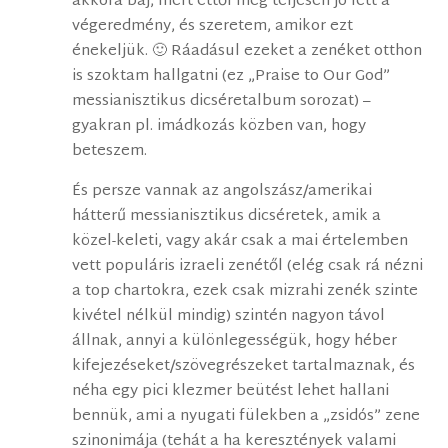
akkora baj, mert ettől még teljesen jó lett a
végeredmény, és szeretem, amikor ezt
énekeljük. 🙂 Ráadásul ezeket a zenéket otthon
is szoktam hallgatni (ez „Praise to Our God”
messianisztikus dicséretalbum sorozat) –
gyakran pl. imádkozás közben van, hogy
beteszem.
És persze vannak az angolszász/amerikai
hátterű messianisztikus dicséretek, amik a
közel-keleti, vagy akár csak a mai értelemben
vett populáris izraeli zenétől (elég csak rá nézni
a top chartokra, ezek csak mizrahi zenék szinte
kivétel nélkül mindig) szintén nagyon távol
állnak, annyi a különlegességük, hogy héber
kifejezéseket/szövegrészeket tartalmaznak, és
néha egy pici klezmer beütést lehet hallani
bennük, ami a nyugati fülekben a „zsidós” zene
szinonimája (tehát a ha keresztények valami