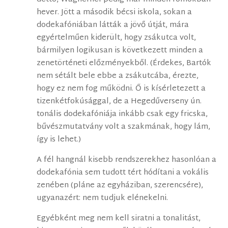
hever. Jött a második bécsi iskola, sokan a
dodekafóniában látták a jövő útját, mára
egyértelműen kiderült, hogy zsákutca volt,
bármilyen logikusan is következett minden a
zenetörténeti előzményekből. (Érdekes, Bartók
nem sétált bele ebbe a zsákutcába, érezte,
hogy ez nem fog működni. Ő is kísérletezett a
tizenkétfokúsággal, de a Hegedűverseny ún.
tonális dodekafóniája inkább csak egy fricska,
bűvészmutatvány volt a szakmának, hogy lám,
így is lehet.)
A fél hangnál kisebb rendszerekhez hasonlóan a
dodekafónia sem tudott tért hódítani a vokális
zenében (pláne az egyháziban, szerencsére),
ugyanazért: nem tudjuk elénekelni.
Egyébként meg nem kell siratni a tonalitást,