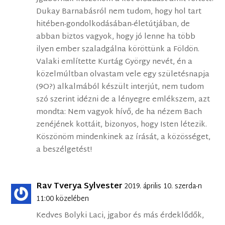
Dukay Barnabásról nem tudom, hogy hol tart
hitében-gondolkodásában-életútjában, de
abban biztos vagyok, hogy jó lenne ha több
ilyen ember szaladgálna köröttünk a Földön.
Valaki említette Kurtág György nevét, én a
közelmúltban olvastam vele egy születésnapja
(9O?) alkalmából készült interjút, nem tudom
szó szerint idézni de a lényegre emlékszem, azt
mondta: Nem vagyok hívő, de ha nézem Bach
zenéjének kottáit, bizonyos, hogy Isten létezik.
Köszönöm mindenkinek az írását, a közösséget,
a beszélgetést!
Rav Tverya Sylvester
2019. április 10. szerda-n
11:00 közelében
Kedves Bolyki Laci, jgabor és más érdeklődők,