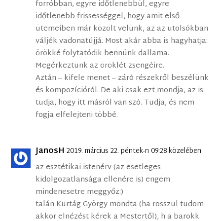
forróbban, egyre időtlenebbül, egyre
időtlenebb frissességgel, hogy amit első
ütemeiben már közölt velünk, az az utolsókban
váljék vadonatújjá. Most akár abba is hagyhatja:
örökké folytatódik bennünk dallama.
Megérkeztünk az öröklét zsengéire.
Aztán – kifele menet – záró részekről beszélünk
és kompozícióról. De aki csak ezt mondja, az is
tudja, hogy itt másról van szó. Tudja, és nem
fogja elfelejteni többé.
JanosH
2019. március 22. péntek-n 09:28 közelében
az esztétikai istenérv (az esetleges
kidolgozatlansága ellenére is) engem
mindenesetre meggyőz:)
talán Kurtág György mondta (ha rosszul tudom
akkor elnézést kérek a Mestertől), h a barokk