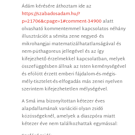
Ádám kérésére áthoztam ide az
https://szabadosadam.hu/?
p=21706&cpage=1#comment-34900
alatt
olvasható kommentemmel kapcsolatos néhány
illusztrációt a sémita zene negyed- és
mikrohangjai matematizálhatatlanságával és
nem-püthagoreus jellegével és az így
kifejezhető érzelmekkel kapcsolatban, melyek
összefüggésben állnak az Isten keménységével
és efölött érzett emberi fájdalom-és-mégis-
mély-tisztelet-és-elfogadás más zenei nyelven
szerintem kifejezhetetlen mélységével.
A Smá ima bizonyítottan kétezer éves
alapdallamának variációi olyan zsidó
közösségeknél, amelyek a diaszpóra miatt
kétezer éve nem találkozhattak egymással: