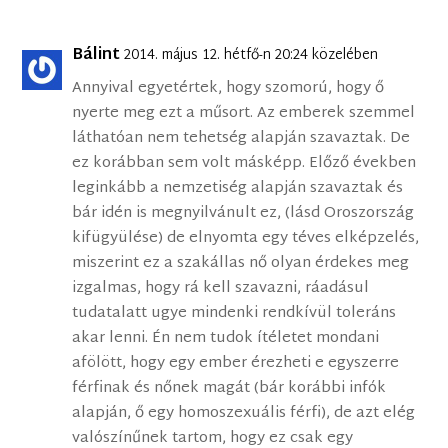
Bálint
2014. május 12. hétfő-n 20:24 közelében
Annyival egyetértek, hogy szomorú, hogy ő
nyerte meg ezt a műsort. Az emberek szemmel
láthatóan nem tehetség alapján szavaztak. De
ez korábban sem volt másképp. Előző években
leginkább a nemzetiség alapján szavaztak és
bár idén is megnyilvánult ez, (lásd Oroszország
kifügyülése) de elnyomta egy téves elképzelés,
miszerint ez a szakállas nő olyan érdekes meg
izgalmas, hogy rá kell szavazni, ráadásul
tudatalatt ugye mindenki rendkívül toleráns
akar lenni. Én nem tudok ítéletet mondani
afölött, hogy egy ember érezheti e egyszerre
férfinak és nőnek magát (bár korábbi infók
alapján, ő egy homoszexuális férfi), de azt elég
valószínűnek tartom, hogy ez csak egy