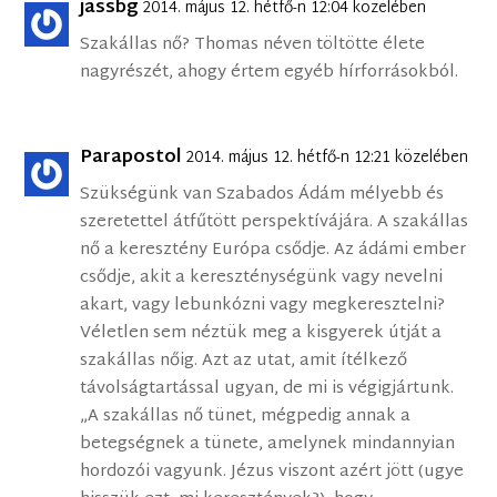
jassbg
2014. május 12. hétfő-n 12:04 közelében
Szakállas nő? Thomas néven töltötte élete
nagyrészét, ahogy értem egyéb hírforrásokból.
Parapostol
2014. május 12. hétfő-n 12:21 közelében
Szükségünk van Szabados Ádám mélyebb és
szeretettel átfűtött perspektívájára. A szakállas
nő a keresztény Európa csődje. Az ádámi ember
csődje, akit a kereszténységünk vagy nevelni
akart, vagy lebunkózni vagy megkeresztelni?
Véletlen sem néztük meg a kisgyerek útját a
szakállas nőig. Azt az utat, amit ítélkező
távolságtartással ugyan, de mi is végigjártunk.
„A szakállas nő tünet, mégpedig annak a
betegségnek a tünete, amelynek mindannyian
hordozói vagyunk. Jézus viszont azért jött (ugye