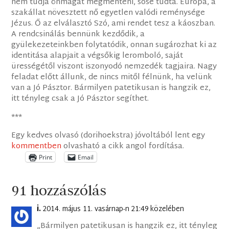
nem tudja önmagát megmenteni, sose tudta. Európa, a
szakállat növesztett nő egyetlen valódi reménysége
Jézus. Ő az elválasztó Szó, ami rendet tesz a káoszban.
A rendcsinálás bennünk kezdődik, a
gyülekezeteinkben folytatódik, onnan sugározhat ki az
identitása alapjait a végsőkig leromboló, saját
ürességétől viszont iszonyodó nemzedék tagjaira. Nagy
feladat előtt állunk, de nincs mitől félnünk, ha velünk
van a Jó Pásztor. Bármilyen patetikusan is hangzik ez,
itt tényleg csak a Jó Pásztor segíthet.
***
Egy kedves olvasó (dorihoekstra) jóvoltából lent egy
kommentben
olvasható a cikk angol fordítása.
Print
Email
91 hozzászólás
i.
2014. május 11. vasárnap-n 21:49 közelében
„Bármilyen patetikusan is hangzik ez, itt tényleg