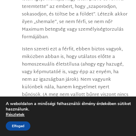
teremtette” az embert, hogy „szaporodjon,
sokasodjon, és töltse be a földet”. Létezik akkor
ilyen „shemale”, se nem férfi, se nem nő?
Maximum betegség vagy személyiségtorzulás
formájában.
Isten szereti ezt a férfit, ebben biztos vagyok,
miközben abban is, hogy utálatos előtte a
homoszexuális életstílusa (ahogy egy hazugé,
vagy képmutatóé is, vagy épp az enyém, ha
nem az igazságban járok). Nem vagyunk
különbek nála, hanem kegyelmet nyert
bűnösök. (A meg nem vallott bűnre viszont nincs
bűnbocsánat!) Nekünk nincsen erkölcsi
A weboldalon a minőségi felhasználói élmény érdekében sütiket
magaslatunk, ahonnan ítélkezhetünk, de Isten
használunk.
Részletek
igazságát akkor is képviselnünk kell, ha az nem
népszerű. Innen az un. „fafejűség”.
Elfogad