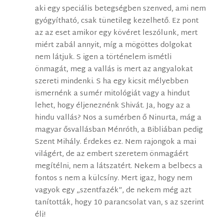
aki egy speciális betegségben szenved, ami nem
gyógyítható, csak tünetileg kezelhető. Ez pont
az az eset amikor egy kövéret leszólunk, mert
miért zabál annyit, míg a mögöttes dolgokat
nem látjuk. S igen a történelem ismétli
önmagát, meg a vallás is mert az angyalokat
szereti mindenki. S ha egy kicsit mélyebben
ismernénk a sumér mitológiát vagy a hindut
lehet, hogy éljeneznénk Shivát. Ja, hogy az a
hindu vallás? Nos a sumérben ő Ninurta, mág a
magyar ősvallásban Ménróth, a Bibliában pedig
Szent Mihály. Érdekes ez. Nem rajongok a mai
világért, de az embert szeretem önmagáért
megítélni, nem a látszatért. Nekem a belbecs a
fontos s nem a külcsíny. Mert igaz, hogy nem
vagyok egy „szentfazék”, de nekem még azt
tanították, hogy 10 parancsolat van, s az szerint
élj!