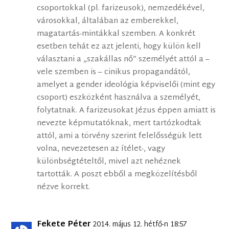
csoportokkal (pl. farizeusok), nemzedékével,
városokkal, általában az emberekkel,
magatartás-mintákkal szemben. A konkrét
esetben tehát ez azt jelenti, hogy külön kell
választani a „szakállas nő” személyét attól a –
vele szemben is – cinikus propagandától,
amelyet a gender ideológia képviselői (mint egy
csoport) eszközként használva a személyét,
folytatnak. A farizeusokat Jézus éppen amiatt is
nevezte képmutatóknak, mert tartózkodtak
attól, ami a törvény szerint felelősségük lett
volna, nevezetesen az ítélet-, vagy
különbségtételtől, mivel azt nehéznek
tartották. A poszt ebből a megközelítésből
nézve korrekt.
Fekete Péter
2014. május 12. hétfő-n 18:57