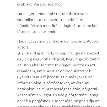
csak a Jó Pásztor segíthet.”
Ha megérdemelnénk! Ha tanultunk volna
valamikor is az elkövetett hibákból és
bűnökből! (Ha a realitás talaján állunk, be kell
látnunk: soha, semmit.)
Hadd idézzem megint-és-megint-és-újra Popper
Pétert:
„Ha én ördög lennék, és kapnék egy megbízást
egy még nagyobb ördögtől, hogy tegyem tönkre
az Isten által teremtett világot, pontosan azt
csinálnám, amit most az ember: siettetnék.
Gyorsítanám a fejlődést, az élményeket, az
információkat, a történéseket, az érzelmi
hatásokat, és mint tehetséges Sátán, pörgetni
kezdeném a világot. És addig pörgetném, amíg
ennek a pörgésnek a sebessége meghaladja az