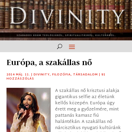
Európa, a szakállas nő
2014 MÁJ. 11.
|
DIVINITY
,
FILOZÓFIA
,
TÁRSADALOM
|
91
HOZZÁSZÓLÁS
A szakállas nő krisztusi alakja
gigantikus selfie az életünk
kellős közepén. Európa úgy
érett meg a győzelmére, mint
pattanás kamasz fiú
halántékán. A szakállas nő
nárcisztikus nyugati kultúránk