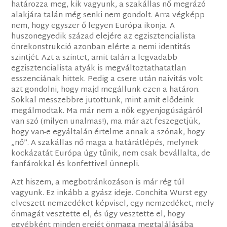
határozza meg, kik vagyunk, a szakállas nő megrázó
alakjára talán még senki nem gondolt. Arra végképp
nem, hogy egyszer ő legyen Európa ikonja. A
huszonegyedik század elejére az egzisztencialista
önrekonstrukció azonban elérte a nemi identitás
szintjét. Azt a szintet, amit talán a legvadabb
egzisztencialista atyák is megváltoztathatatlan
esszenciának hittek. Pedig a csere után naivitás volt
azt gondolni, hogy majd megállunk ezen a határon.
Sokkal messzebbre jutottunk, mint amit elődeink
megálmodtak. Ma már nem a nők egyenjogúságáról
van szó (milyen unalmas!), ma már azt feszegetjük,
hogy van-e egyáltalán értelme annak a szónak, hogy
„nő”. A szakállas nő maga a határátlépés, melynek
kockázatát Európa úgy tűnik, nem csak bevállalta, de
fanfárokkal és konfettivel ünnepli.
Azt hiszem, a megbotránkozáson is már rég túl
vagyunk. Ez inkább a gyász ideje. Conchita Wurst egy
elveszett nemzedéket képvisel, egy nemzedéket, mely
önmagát vesztette el, és úgy vesztette el, hogy
egyébként minden erejét önmaga megtalálásába