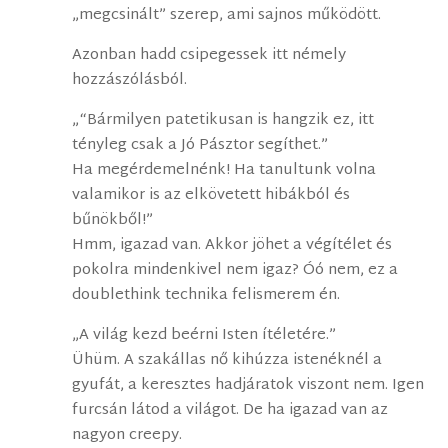
„megcsinált” szerep, ami sajnos működött.
Azonban hadd csipegessek itt némely
hozzászólásból.
„“Bármilyen patetikusan is hangzik ez, itt
tényleg csak a Jó Pásztor segíthet.”
Ha megérdemelnénk! Ha tanultunk volna
valamikor is az elkövetett hibákból és
bűnökből!”
Hmm, igazad van. Akkor jöhet a végítélet és
pokolra mindenkivel nem igaz? Óó nem, ez a
doublethink technika felismerem én.
„A világ kezd beérni Isten ítéletére.”
Ühüm. A szakállas nő kihúzza istenéknél a
gyufát, a keresztes hadjáratok viszont nem. Igen
furcsán látod a világot. De ha igazad van az
nagyon creepy.