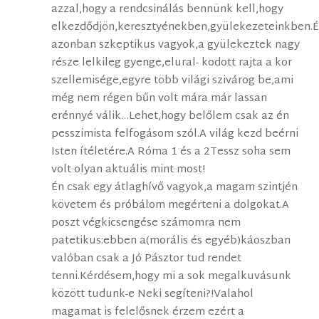
azzal,hogy a rendcsinálás bennünk kell,hogy
elkezdődjön,keresztyénekben,gyülekezeteinkben.
azonban szkeptikus vagyok,a gyülekeztek nagy
része lelkileg gyenge,elural- kodott rajta a kor
szellemisége,egyre több világi szivárog be,ami
még nem régen bűn volt mára már lassan
erénnyé válik…Lehet,hogy belőlem csak az én
pesszimista felfogásom szól.A világ kezd beérni
Isten ítéletére.A Róma 1 és a 2Tessz soha sem
volt olyan aktuális mint most!
Én csak egy átlaghívő vagyok,a magam szintjén
követem és próbálom megérteni a dolgokat.A
poszt végkicsengése számomra nem
patetikus:ebben a(morális és egyéb)káoszban
valóban csak a Jó Pásztor tud rendet
tenni.Kérdésem,hogy mi a sok megalkuvásunk
között tudunk-e Neki segíteni?!Valahol
magamat is felelősnek érzem ezért a