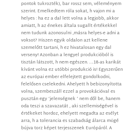
pontok tukrozték), bar rossz sem, véleményem
szerint. Emelkedtem róla sokat, h vajon mi a
helyes : ha ez a dal lett volna a legjobb, akkor
amiatt, h az énekes általa sugallt értékekkel
nem tudunk azonosulni ,másra helyes-e adni a
voksot? Hiszen egyik oldalon azt kellene
szemelőtt tartani, h ez hivatalosan egy dal
verseny! Azonban a lengyel produkcióból is
tisztán látszott, h nem egészen. ….18-as karikát
kívánt volna ez utóbbi produkció is! Egyszerűen
az európai ember elfelejtett gondolkodni,
felelősen cselekedni. Ahelyett h bebizonyította
volna, szembeszáll ezzel a provokációval es
pusztán egy ‘jelenségnek ‘ nem dől be, hanem
oda teszi a szavazatát , aki szellemiségével is
értékeket hordoz, ehelyett megadta az esélyt
arra, h a tolerancia es szabadság álarca mögé
bújva torz képet terjesszenek Európáról. A