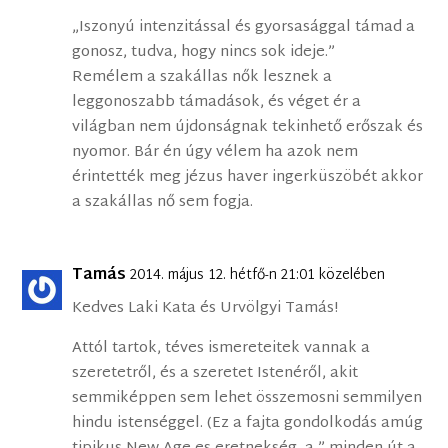
„Iszonyú intenzitással és gyorsasággal támad a
gonosz, tudva, hogy nincs sok ideje.”
Remélem a szakállas nők lesznek a
leggonoszabb támadások, és véget ér a
világban nem újdonságnak tekinhető erőszak és
nyomor. Bár én úgy vélem ha azok nem
érintették meg jézus haver ingerküszöbét akkor
a szakállas nő sem fogja.
Tamás
2014. május 12. hétfő-n 21:01 közelében
Kedves Laki Kata és Urvölgyi Tamás!
Attól tartok, téves ismereteitek vannak a
szeretetről, és a szeretet Istenéről, akit
semmiképpen sem lehet összemosni semmilyen
hindu istenséggel. (Ez a fajta gondolkodás amúg