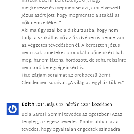
hisszük ezt, mi keresztények?), hogy
megkeresse és megmentse azt, ami elveszett.
Jézus azért jött, hogy megmentse a szakállas
nők nemzedékét.”
Aki ma úgy szál be a diskurzusba, hogy nem
tudja a szakállas nő az ő szívében is benne van
az végzetes tévedésben él. A kereszten Jézus
nem csak tüneteket produkáló bűneinkért halt
meg, hanem látens, hordozott, de soha felszínre
nem törő betegségeinkért is.
Had zárjam soraimat az örökbecsű Bernt
Clendennen soraival: „A világ az egyház tükre.”
Edith
2014. május 12. hétfő-n 12:34 közelében
Bela Sarosi: Semmi tevedes az egeszben! Azaz
tenyleg, az egesz tevedes. Pontosabban az a
tevedes, hogy egyaltalan engedtek szinpadra