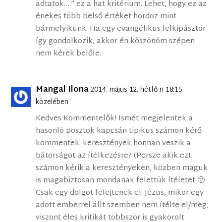
adtatok….” ez a hat kritérium. Lehet, hogy ez az
énekes több belső értéket hordoz mint
bármelyikünk. Ha egy evangélikus lelkipásztor
így gondolkozik, akkor én köszönöm szépen
nem kérek belőle.
Mangal Ilona
2014. május 12. hétfő-n 18:15
közelében
Kedves Kommentelők! Ismét megjelentek a
hasonló posztok kapcsán tipikus számon kérő
kommentek: keresztények honnan veszik a
bátorságot az ítélkezésre? (Persze akik ezt
számon kérik a keresztényeken, közben maguk
is magabiztosan mondanak felettük ítéletet 🙂
Csak egy dolgot felejtenek el: Jézus, mikor egy
adott emberrel állt szemben nem ítélte el/meg,
viszont éles kritikát többször is gyakorolt