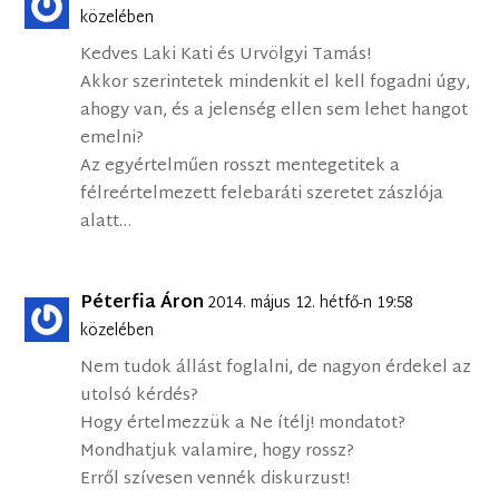
közelében
Kedves Laki Kati és Urvölgyi Tamás!
Akkor szerintetek mindenkit el kell fogadni úgy,
ahogy van, és a jelenség ellen sem lehet hangot
emelni?
Az egyértelműen rosszt mentegetitek a
félreértelmezett felebaráti szeretet zászlója
alatt…
Péterfia Áron
2014. május 12. hétfő-n 19:58
közelében
Nem tudok állást foglalni, de nagyon érdekel az
utolsó kérdés?
Hogy értelmezzük a Ne ítélj! mondatot?
Mondhatjuk valamire, hogy rossz?
Erről szívesen vennék diskurzust!