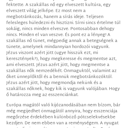
fektette. A szakállas nő egy elveszett kultúra, egy
elveszett világ jelképe. Ez most nem a
megbotránkozás, hanem a sírás ideje. Teljesen
felesleges hüledezni és hisztizni. Sírni sincs értelme túl
sokáig, nincs minden elveszve. Pontosabban dehogy
nincs. Minden el van veszve. És pont ez a lényeg! A
szakállas nő tünet, mégpedig annak a betegségnek a
tünete, amelynek mindannyian hordozói vagyunk.
Jézus viszont azért jött (ugye hisszük ezt, mi
keresztények?), hogy megkeresse és megmentse azt,
ami elveszett. Jézus azért jött, hogy megmentse a
szakállas nők nemzedékét. Önmaguktól, valamint az
őket ünneplőktől és a bennük megbotránkozóktól.
Jézus azért jött, hogy megmondja nekünk és a
szakállas nőknek, hogy kik is vagyunk valójában. Hogy
ő határozza meg az esszenciánkat.
Európa magától való kijózanodásában nem bízom, bár
még megijedhet önmagától annyira, hogy esszenciája
megőrzése érdekében különböző pótcselekvésekbe
kezdjen. De nem ebben van a reménységem. A nyugat