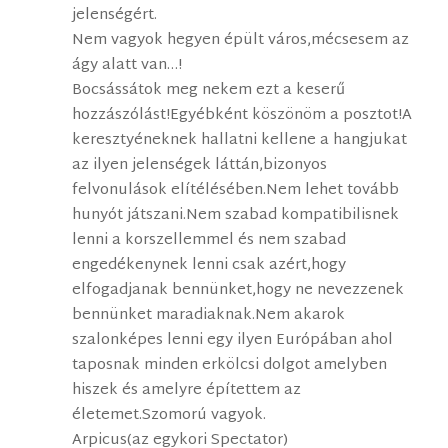
jelenségért.
Nem vagyok hegyen épült város,mécsesem az
ágy alatt van…!
Bocsássátok meg nekem ezt a keserű
hozzászólást!Egyébként köszönöm a posztot!A
keresztyéneknek hallatni kellene a hangjukat
az ilyen jelenségek láttán,bizonyos
felvonulások elítélésében.Nem lehet tovább
hunyót játszani.Nem szabad kompatibilisnek
lenni a korszellemmel és nem szabad
engedékenynek lenni csak azért,hogy
elfogadjanak bennünket,hogy ne nevezzenek
bennünket maradiaknak.Nem akarok
szalonképes lenni egy ilyen Európában ahol
taposnak minden erkölcsi dolgot amelyben
hiszek és amelyre építettem az
életemet.Szomorú vagyok.
Arpicus(az egykori Spectator)