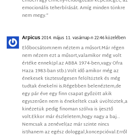
emberi agy élmény-feldolgozási képességét, az
emocionális teherbírását. Amíg minden tönkre
nem megy.”
Arpicus
2014. május 11. vasárnap-n 22:46 közelében
Előbocsátom:nem néztem a műsort.Már régen
nem nézem ezt a műsort,valamikor még volt
értéke ennek(pl.az ABBA 1974-ben,vagy Ofra
Haza 1983-ban stb.).Volt idő amikor még az
énekesek tisztességesen felöltöztek és még
tudtak énekelni is.Régebben belenéztem,de
egy pár éve egy finn csapat győzött akik
egyszerűen nem is énekeltek csak üvöltöztek,a
kinézetük pedig finoman szólva is ijesztő
volt.Ekkor már észleletem,hogy nagy a baj…
Nemcsak a zenével(az már szinte nincs
is!)hanem az egész dologgal,koncepcióval.Erről