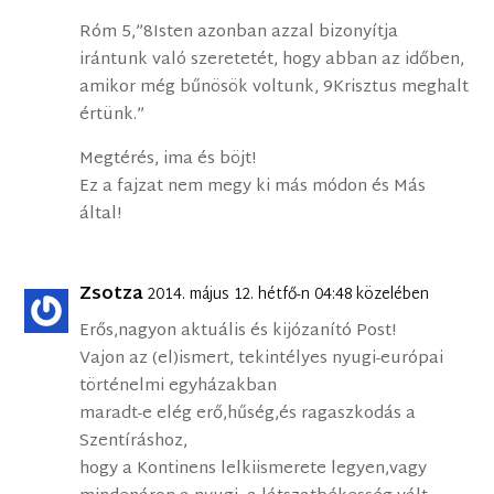
Róm 5,”8Isten azonban azzal bizonyítja
irántunk való szeretetét, hogy abban az időben,
amikor még bűnösök voltunk, 9Krisztus meghalt
értünk.”
Megtérés, ima és böjt!
Ez a fajzat nem megy ki más módon és Más
által!
Zsotza
2014. május 12. hétfő-n 04:48 közelében
Erős,nagyon aktuális és kijózanító Post!
Vajon az (el)ismert, tekintélyes nyugi-európai
történelmi egyházakban
maradt-e elég erő,hűség,és ragaszkodás a
Szentíráshoz,
hogy a Kontinens lelkiismerete legyen,vagy