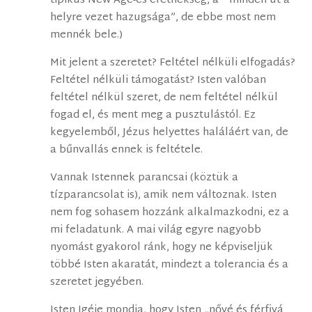
tipikus New Age-es eretnekség, a ” minden út a
helyre vezet hazugsága”, de ebbe most nem
mennék bele.)
Mit jelent a szeretet? Feltétel nélküli elfogadás?
Feltétel nélküli támogatást? Isten valóban
feltétel nélkül szeret, de nem feltétel nélkül
fogad el, és ment meg a pusztulástól. Ez
kegyelemből, Jézus helyettes haláláért van, de
a bűnvallás ennek is feltétele.
Vannak Istennek parancsai (köztük a
tízparancsolat is), amik nem változnak. Isten
nem fog sohasem hozzánk alkalmazkodni, ez a
mi feladatunk. A mai világ egyre nagyobb
nyomást gyakorol ránk, hogy ne képviseljük
többé Isten akaratát, mindezt a tolerancia és a
szeretet jegyében.
Isten Igéje mondja, hogy Isten „nővé és férfivá