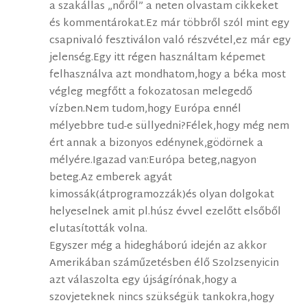
a szakállas „nőről” a neten olvastam cikkeket
és kommentárokat.Ez már többről szól mint egy
csapnivaló fesztiválon való részvétel,ez már egy
jelenség.Egy itt régen használtam képemet
felhasználva azt mondhatom,hogy a béka most
végleg megfőtt a fokozatosan melegedő
vízben.Nem tudom,hogy Európa ennél
mélyebbre tud-e süllyedni?Félek,hogy még nem
ért annak a bizonyos edénynek,gödörnek a
mélyére.Igazad van:Európa beteg,nagyon
beteg.Az emberek agyát
kimossák(átprogramozzák)és olyan dolgokat
helyeselnek amit pl.húsz évvel ezelőtt elsőből
elutasították volna.
Egyszer még a hidegháború idején az akkor
Amerikában száműzetésben élő Szolzsenyicin
azt válaszolta egy újságírónak,hogy a
szovjeteknek nincs szükségük tankokra,hogy