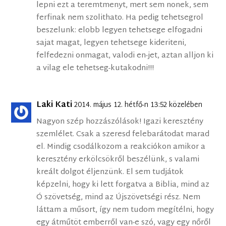
lepni ezt a teremtmenyt, mert sem nonek, sem
ferfinak nem szolithato. Ha pedig tehetsegrol
beszelunk: elobb legyen tehetsege elfogadni
sajat magat, legyen tehetsege kideriteni,
felfedezni onmagat, valodi en-jet, aztan alljon ki
a vilag ele tehetseg-kutakodni!!!
Laki Kati
2014. május 12. hétfő-n 13:52 közelében
Nagyon szép hozzászólások! Igazi keresztény
szemlélet. Csak a szeresd felebarátodat marad
el. Mindig csodálkozom a reakciókon amikor a
keresztény erkölcsökről beszélünk, s valami
kreált dolgot éljenzünk. El sem tudjátok
képzelni, hogy ki lett forgatva a Biblia, mind az
Ó szövetség, mind az Újszövetségi rész. Nem
láttam a műsort, így nem tudom megítélni, hogy
egy átműtöt emberről van-e szó, vagy egy nőről