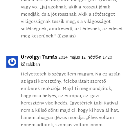
mint a mezőn burjánzó mérges gaz.” (Hóseás)
vagy vö.: „Jaj azoknak, akik a rosszat jónak
mondják, és a jót rossznak. Akik a sötétséget
világosságnak teszik meg, s a világosságot
sötétségnek, ami keserű, azt édesnek, az édeset
meg keserűnek.” (Ézsaiás)
Urvölgyi Tamás
2014. május 12. hétfő-n 17:20
közelében
Helyettetek is szégyellem magam. Na ez aztán
az igazi keresztény, felebarátait szerető
emberek reakciója. Majd Ti megmondjátok,
hogy mi a helyes, az európai, az igazi
keresztény viselkedés. Egyetértek Laki Katival,
nem a külső dönti majd el, hogy ki hova állhat,
hanem ahogyan Jézus mondja: „Éhes voltam
ennem adtatok, szomjas voltam innom