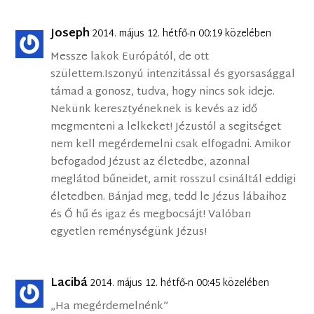
Joseph
2014. május 12. hétfő-n 00:19 közelében
Messze lakok Európától, de ott
születtem.Iszonyú intenzitással és gyorsasággal
támad a gonosz, tudva, hogy nincs sok ideje.
Nekünk keresztyéneknek is kevés az idő
megmenteni a lelkeket! Jézustól a segitséget
nem kell megérdemelni csak elfogadni. Amikor
befogadod Jézust az életedbe, azonnal
meglátod bűneidet, amit rosszul csináltál eddigi
életedben. Bánjad meg, tedd le Jézus lábaihoz
és Ő hű és igaz és megbocsájt! Valóban
egyetlen reménységünk Jézus!
Lacibá
2014. május 12. hétfő-n 00:45 közelében
„Ha megérdemelnénk”