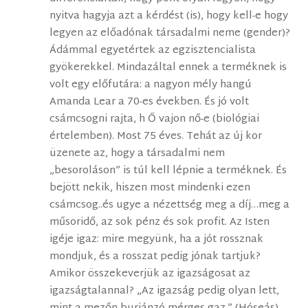
nyitva hagyja azt a kérdést (is), hogy kell-e hogy
legyen az előadónak társadalmi neme (gender)?
Ádámmal egyetértek az egzisztencialista
gyökerekkel. Mindazáltal ennek a terméknek is
volt egy előfutára: a nagyon mély hangú
Amanda Lear a 70-es években. És jó volt
csámcsogni rajta, h Ő vajon nő-e (biológiai
értelemben). Most 75 éves. Tehát az új kor
üzenete az, hogy a társadalmi nem
„besoroláson” is túl kell lépnie a terméknek. És
bejött nekik, hiszen most mindenki ezen
csámcsog..és ugye a nézettség meg a díj…meg a
műsoridő, az sok pénz és sok profit. Az Isten
igéje igaz: mire megyünk, ha a jót rossznak
mondjuk, és a rosszat pedig jónak tartjuk?
Amikor összekeverjük az igazságosat az
igazságtalannal? „Az igazság pedig olyan lett,