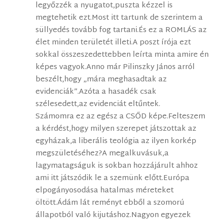
legyőzzék a nyugatot,puszta kézzel is
megtehetik ezt.Most itt tartunk de szerintem a
süllyedés tovább fog tartani.És ez a ROMLÁS az
élet minden területét illeti.A poszt írója ezt
sokkal összeszedettebben leírta minta amire én
képes vagyok.Anno már Pilinszky János arról
beszélt,hogy „mára meghasadtak az
evidenciák”.Azóta a hasadék csak
szélesedett,az evidenciát eltűntek.
Számomra ez az egész a CSŐD képe.Felteszem
a kérdést,hogy milyen szerepet játszottak az
egyházak,a liberális teológia az ilyen korkép
megszületéséhez?A megalkuvásuk,a
lagymatagságuk is sokban hozzájárult ahhoz
ami itt játszódik le a szemünk előtt.Európa
elpogányosodása hatalmas méreteket
öltött.Ádám lát reményt ebből a szomorú
állapotból való kijutáshoz.Nagyon egyezek