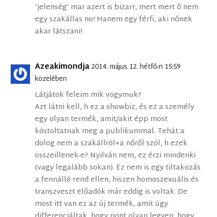
‘jelenség’ mar azert is bizarr, mert mert ő nem
egy szakállas no! Hanem egy férfi, aki nőnek
akar látszani!
Azeakimondja
2014. május 12. hétfő-n 15:59
közelében
Látjátok feleim mik vogymuk?
Azt látni kell, h ez a showbiz, és ez a személy
egy olyan termék, amit/akit épp most
kóstoltatnak meg a publikummal. Tehát a
dolog nem a szakállról+a nőről szól, h ezek
összeillenek-e? Nyilván nem, ez érzi mindenki
(vagy legalább sokan). Ez nem is egy tiltakozás
a fennálló rend ellen, hiszen homoszexuális és
transzveszt előadók már eddig is voltak. De
most itt van ez az új termék, amit úgy
differenciáltak, hogy pont olyan legyen, hogy