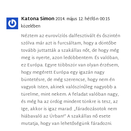
Katona Simon
2014. május 12. hétfő-n 00:15
közelében
Néztem az eurovízíós dalfesztivált és őszintén
szólva már azt is furcsáltam, hogy a döntőbe
tovább juttatták a szakállas nőt, de hogy még
meg is nyerte, azon ledöbbentem. És valóban,
ez Európa. Egyre többször van olyan érzésem,
hogy megérett Európa egy igazán nagy
büntetésre, de még szerencse, hogy nem én
vagyok Isten, akinek valószínűleg nagyobb a
türelme, mint nekem. A feladat valóban nagy,
és még ha az ördög mindent tönkre is tesz, az
Ige, akkor is igaz marad: „fáradozásotok nem
hiábavaló az Úrban!” A szakállas nő esete
mutatja, hogy van lehetőségünk fáradozni.