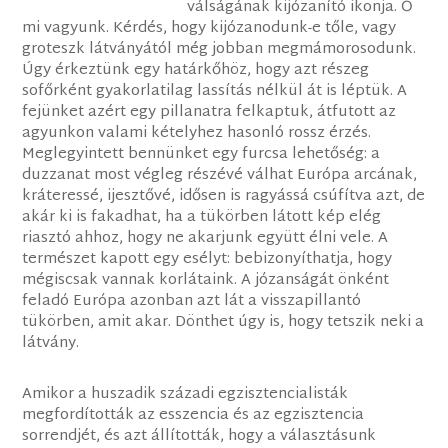
válságának kijózanító ikonja. Ő
mi vagyunk. Kérdés, hogy kijózanodunk-e tőle, vagy
groteszk látványától még jobban megmámorosodunk.
Úgy érkeztünk egy határkőhöz, hogy azt részeg
sofőrként gyakorlatilag lassítás nélkül át is léptük. A
fejünket azért egy pillanatra felkaptuk, átfutott az
agyunkon valami kételyhez hasonló rossz érzés.
Meglegyintett bennünket egy furcsa lehetőség: a
duzzanat most végleg részévé válhat Európa arcának,
kráteressé, ijesztővé, idősen is ragyássá csúfítva azt, de
akár ki is fakadhat, ha a tükörben látott kép elég
riasztó ahhoz, hogy ne akarjunk együtt élni vele. A
természet kapott egy esélyt: bebizonyíthatja, hogy
mégiscsak vannak korlátaink. A józanságát önként
feladó Európa azonban azt lát a visszapillantó
tükörben, amit akar. Dönthet úgy is, hogy tetszik neki a
látvány.
Amikor a huszadik századi egzisztencialisták
megfordították az esszencia és az egzisztencia
sorrendjét, és azt állították, hogy a választásunk