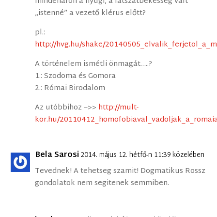
mindenáron a nyugi, a látszatbékesség vált
„istenné” a vezető klérus előtt?
pl.:
http://hvg.hu/shake/20140505_elvalik_ferjetol_a
A történelem ismétli önmagát…..?
1.: Szodoma és Gomora
2.: Római Birodalom
Az utóbbihoz –>>
http://mult-
kor.hu/20110412_homofobiaval_vadoljak_a_romaia
Bela Sarosi
2014. május 12. hétfő-n 11:39 közelében
Tevednek! A tehetseg szamit! Dogmatikus Rossz
gondolatok nem segitenek semmiben.