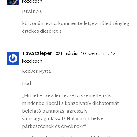
közelében
István70,
köszönöm ezt a kommentedet, ez Tőled tényleg
értékes dicséret.:)
Tavaszieper
2021. március 10. szerda-n 22:17
közelében
Kedves Pytta
Írod:
„Mit lehet kezdeni ezzel a szemellenzős,
mindenbe liberális-konzervatív dichotómiát
belelátó paranoiás, agresszív
valóságtagadással? Hol van itt helye
párbeszédnek és érveknek?”