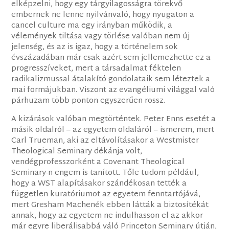
elképzelni, hogy egy tárgyilagosságra törekvő
embernek ne lenne nyilvánvaló, hogy nyugaton a
cancel culture ma egy irányban működik, a
vélemények tiltása vagy törlése valóban nem új
jelenség, és az is igaz, hogy a történelem sok
évszázadában már csak azért sem jellemezhette ez a
progresszíveket, mert a társadalmat féktelen
radikalizmussal átalakító gondolataik sem léteztek a
mai formájukban. Viszont az evangéliumi világgal való
párhuzam több ponton egyszerűen rossz.
A kizárások valóban megtörténtek. Peter Enns esetét a
másik oldalról – az egyetem oldaláról – ismerem, mert
Carl Trueman, aki az eltávolításakor a Westmister
Theological Seminary dékánja volt,
vendégprofesszorként a Covenant Theological
Seminary-n engem is tanított. Tőle tudom például,
hogy a WST alapításakor szándékosan tették a
független kuratóriumot az egyetem fenntartójává,
mert Gresham Machenék ebben látták a biztosítékát
annak, hogy az egyetem ne indulhasson el az akkor
már egyre liberálisabbá váló Princeton Seminary útján,