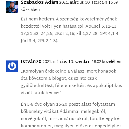
Szabados Ádám
2021. március 10. szerda-n 15:59
közelében
Ezt nem kétlem. A szentség követelményének
kezdettől volt ilyen hatása (pl. ApCsel 5,11-13;
17,31-32; 24,25; 2Kor 2,16; Fil 1,27-28; 1Pt 4,1-4;
Júd 3-4; 2Pt 2,1-3).
István70
2021. március 10. szerda-n 18:02 közelében
„Komolyan érdekelne a válasz, mert hónapok
óta követem a blogot, és szinte csak
gyűlöletkeltést, félelemkeltést és apokaliptikus
víziót látok benne.”
Én 5-6 éve olyan 15-20 poszt alatt folytattam
kőkemény vitákat Ádámmal melegekről,
norvégokról, misszionáriusokról, törölte egy-két
kommentemet, meg ilyen előzetes engedélyhez