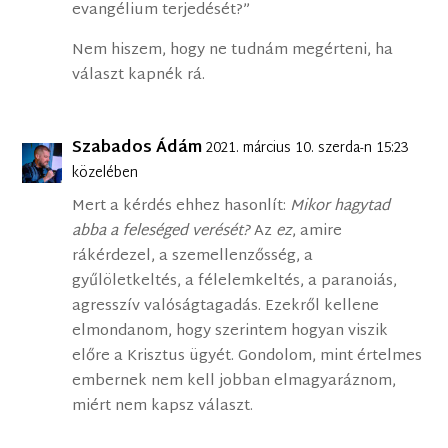
evangélium terjedését?”
Nem hiszem, hogy ne tudnám megérteni, ha
választ kapnék rá.
Szabados Ádám
2021. március 10. szerda-n 15:23
közelében
Mert a kérdés ehhez hasonlít:
Mikor hagytad
abba a feleséged verését?
Az
ez
, amire
rákérdezel, a szemellenzősség, a
gyűlöletkeltés, a félelemkeltés, a paranoiás,
agresszív valóságtagadás. Ezekről kellene
elmondanom, hogy szerintem hogyan viszik
előre a Krisztus ügyét. Gondolom, mint értelmes
embernek nem kell jobban elmagyaráznom,
miért nem kapsz választ.