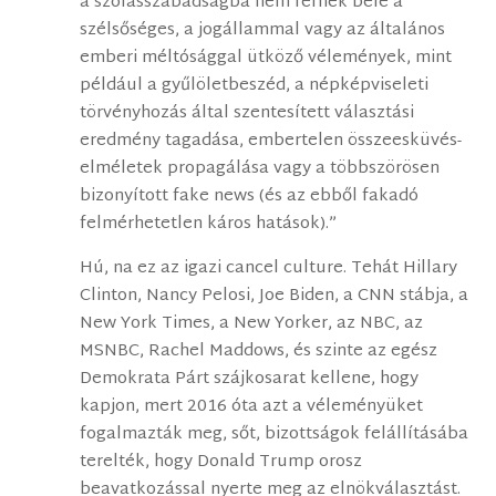
a szólásszabadságba nem férnek bele a
szélsőséges, a jogállammal vagy az általános
emberi méltósággal ütköző vélemények, mint
például a gyűlöletbeszéd, a népképviseleti
törvényhozás által szentesített választási
eredmény tagadása, embertelen összeesküvés-
elméletek propagálása vagy a többszörösen
bizonyított fake news (és az ebből fakadó
felmérhetetlen káros hatások).”
Hú, na ez az igazi cancel culture. Tehát Hillary
Clinton, Nancy Pelosi, Joe Biden, a CNN stábja, a
New York Times, a New Yorker, az NBC, az
MSNBC, Rachel Maddows, és szinte az egész
Demokrata Párt szájkosarat kellene, hogy
kapjon, mert 2016 óta azt a véleményüket
fogalmazták meg, sőt, bizottságok felállításába
terelték, hogy Donald Trump orosz
beavatkozással nyerte meg az elnökválasztást.