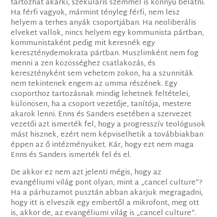
tartozhat akárki, szekuláris szemmel is könnyű belátni.
Ha férfi vagyok, mármint tényleg férfi, nem lesz
helyem a terhes anyák csoportjában. Ha neoliberális
elveket vallok, nincs helyem egy kommunista pártban,
kommunistaként pedig mit keresnék egy
kereszténydemokrata pártban. Muszlimként nem fog
menni a zen közösséghez csatlakozás, és
keresztényként sem vehetem zokon, ha a szunniták
nem tekintenek engem az umma részének. Egy
csoporthoz tartozásnak mindig lehetnek feltételei,
különösen, ha a csoport vezetője, tanítója, mestere
akarok lenni. Enns és Sanders esetében a szervezet
vezetői azt ismerték fel, hogy a progresszív teológusok
mást hisznek, ezért nem képviselhetik a továbbiakban
éppen az ő intézményüket. Kár, hogy ezt nem maga
Enns és Sanders ismerték fel és el.
De akkor ez nem azt jelenti mégis, hogy az
evangéliumi világ pont olyan, mint a „cancel culture”?
Ha a párhuzamot pusztán abban akarjuk megragadni,
hogy itt is elveszik egy embertől a mikrofont, meg ott
is, akkor de, az evangéliumi világ is „cancel culture”.