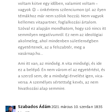
voltam kötve egy időben, valamint voltam –
vagyok 😉 – önkéntens szilenciumon (pl. az ilyen
témákhoz már nem szólok hozzá). Nem vagyok
kellemes vitapartner, foglalkozási ártalom.
Szóval ez alapján mondhatom, hogy szó nincs itt
semmilyen negatívumról. Ez nem az ideológiai
akolmeleg, ahol mindenben sületlenségben
egyetértenek, az a felszabtér, meg a
vasárnap.hu…
Ami itt van, az minőség. A vita minőségi, és ide
ez a belépő. Én nem várom el az egyetértést, és
a szerző sem, de a minőségi érvelést igen, vica-
versa. A személyes sértettség kevés, az nem
hivatkozási alap semmire.
Szabados Ádám
2021. március 10. szerda-n 18:35