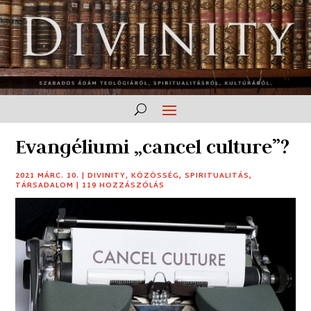
Evangéliumi „cancel culture”?
2021 MÁRC. 10.
|
DIVINITY
,
KÖZÖSSÉG
,
SPIRITUALITÁS
,
TÁRSADALOM
|
119 HOZZÁSZÓLÁS