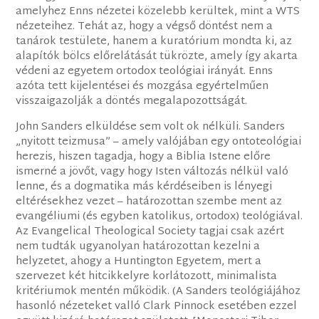
amelyhez Enns nézetei közelebb kerültek, mint a WTS
nézeteihez. Tehát az, hogy a végső döntést nem a
tanárok testülete, hanem a kuratórium mondta ki, az
alapítók bölcs előrelátását tükrözte, amely így akarta
védeni az egyetem ortodox teológiai irányát. Enns
azóta tett kijelentései és mozgása egyértelműen
visszaigazolják a döntés megalapozottságát.
John Sanders elküldése sem volt ok nélküli. Sanders
„nyitott teizmusa” – amely valójában egy ontoteológiai
herezis, hiszen tagadja, hogy a Biblia Istene előre
ismerné a jövőt, vagy hogy Isten változás nélkül való
lenne, és a dogmatika más kérdéseiben is lényegi
eltérésekhez vezet – határozottan szembe ment az
evangéliumi (és egyben katolikus, ortodox) teológiával.
Az Evangelical Theological Society tagjai csak azért
nem tudták ugyanolyan határozottan kezelni a
helyzetet, ahogy a Huntington Egyetem, mert a
szervezet két hitcikkelyre korlátozott, minimalista
kritériumok mentén működik. (A Sanders teológiájához
hasonló nézeteket valló Clark Pinnock esetében ezzel