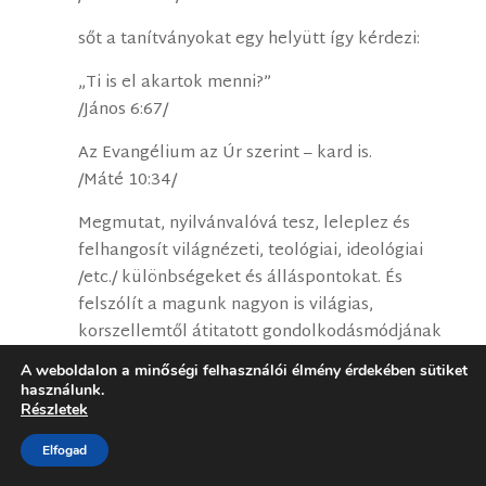
sőt a tanítványokat egy helyütt így kérdezi:
„Ti is el akartok menni?”
/János 6:67/
Az Evangélium az Úr szerint – kard is.
/Máté 10:34/
Megmutat, nyilvánvalóvá tesz, leleplez és
felhangosít világnézeti, teológiai, ideológiai
/etc./ különbségeket és álláspontokat. És
felszólít a magunk nagyon is világias,
korszellemtől átitatott gondolkodásmódjának
az Isten akarata szerint való megváltoztatására.
A weboldalon a minőségi felhasználói élmény érdekében sütiket
használunk.
Ezt nevezi a Biblia metanoiának – megtérésnek.
Részletek
Aki jó szolgája Isten Igéjének, az ennek a
Elfogad
kinyilatkoztatott Igei alapvetésnek a biztos