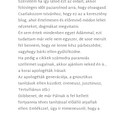
Szerintem ha így látod ezt az oldalt, akkor
fölösleges időt pazarolnod arra, hogy olvasgasd.
Csatlakozom Istvánhoz, hogy ez az a keresztény
blog, ahol értelmesen és előrevivő módon lehet
nézeteket, dogmákat megvitatni.
Én sem értek mindenben egyet Ádámmal, ezt
tudattam már vele nem egyszer, de sose merült
fel bennem, hogy ne lenne kész párbeszédre,
vagyhogy bárki ellen gyűlölködne.
Ha pedig a cikkek számodra paranoiás
szellemet sugalnak, akkor ajánlom neked én is ,
a korai apologéták írásait.
Az apologéták generációja, a gnosztikus
tanítások ellen küzdött. (Ireneusz, Jusztinusz,
Tertulliánus stb.)
Döbbenet, de már Pálnak is fel kellett
fortyannia téves tanítással előálló atyafiak
ellen. Emlékszel, úgy ír Himeneusról, hogy a