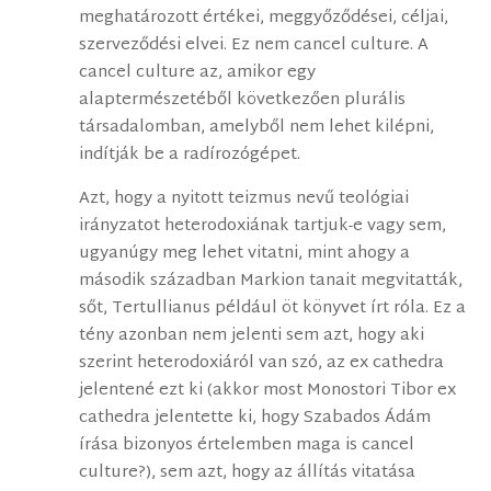
meghatározott értékei, meggyőződései, céljai,
szerveződési elvei. Ez nem cancel culture. A
cancel culture az, amikor egy
alaptermészetéből következően plurális
társadalomban, amelyből nem lehet kilépni,
indítják be a radírozógépet.
Azt, hogy a nyitott teizmus nevű teológiai
irányzatot heterodoxiának tartjuk-e vagy sem,
ugyanúgy meg lehet vitatni, mint ahogy a
második században Markion tanait megvitatták,
sőt, Tertullianus például öt könyvet írt róla. Ez a
tény azonban nem jelenti sem azt, hogy aki
szerint heterodoxiáról van szó, az ex cathedra
jelentené ezt ki (akkor most Monostori Tibor ex
cathedra jelentette ki, hogy Szabados Ádám
írása bizonyos értelemben maga is cancel
culture?), sem azt, hogy az állítás vitatása