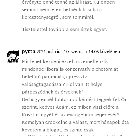
érvénytelenné tenné az állítást. Különben
semmit nem jelenthetnénk ki soha a
kereszténységről, sem semmiről.
Tisztelettel továbbra sem értek egyet.
pytta
2021. március 10. szerda-n 14:05 közelében
Mit lehet kezdeni ezzel a szemellenzős,
mindenbe liberális-konzervatív dichotómiát
belelátó paranoiás, agresszív
valóságtagadással? Hol van itt helye
párbeszédnek és érveknek?
De hogy ennél fontosabb kérdést tegyek fel: Ön
szerint, kedves Ádám, ez miben viszi előre a
Krisztus ügyét és az evangélium terjedését?
Komolyan érdekelne a válasz, mert hónapok óta
követem a blogot, és szinte csak