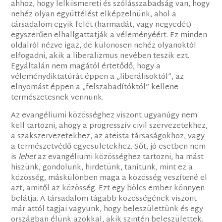
ahhoz, hogy lelkiismereti és szólásszabadság van, hogy
nehéz olyan együttélést elképzelnünk, ahol a
társadalom egyik felét (harmadát, vagy negyedét)
egyszerűen elhallgattatják a véleményéért. Ez minden
oldalról nézve igaz, de különösen nehéz olyanoktól
elfogadni, akik a liberalizmus nevében teszik ezt.
Egyáltalán nem magától értetődő, hogy a
véleménydiktatúrát éppen a „liberálisoktól”, az
elnyomást éppen a „felszabadítóktól” kellene
természetesnek vennünk.
Az evangéliumi közösséghez viszont ugyanúgy nem
kell tartozni, ahogy a progresszív civil szervezetekhez,
a szakszervezetekhez, az ateista társaságokhoz, vagy
a természetvédő egyesületekhez. Sőt, jó esetben nem
is
lehet
az evangéliumi közösséghez tartozni, ha mást
hiszünk, gondolunk, hirdetünk, tanítunk, mint ez a
közösség, máskülönben maga a közösség veszítené el
azt, amitől az közösség. Ezt egy bölcs ember könnyen
belátja. A társadalom tágabb közösségének viszont
már attól tagjai vagyunk, hogy beleszülettünk és egy
országban élünk azokkal, akik szintén beleszülettek.