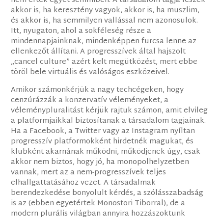
nem értek egyet semmiben. A társadalom tagja leszek
akkor is, ha keresztény vagyok, akkor is, ha muszlim,
és akkor is, ha semmilyen vallással nem azonosulok.
Itt, nyugaton, ahol a sokféleség része a
mindennapjainknak, mindenképpen furcsa lenne az
ellenkezőt állítani. A progresszívek által hajszolt
„cancel culture” azért kelt megütközést, mert ebbe
töröl bele virtuális és valóságos eszközeivel.
Amikor számonkérjük a nagy techcégeken, hogy
cenzúrázzák a konzervatív véleményeket, a
véleménypluralitást kérjük rajtuk számon, amit elvileg
a platformjaikkal biztosítanak a társadalom tagjainak.
Ha a Facebook, a Twitter vagy az Instagram nyíltan
progresszív platformokként hirdetnék magukat, és
klubként akarnának működni, működjenek úgy, csak
akkor nem biztos, hogy jó, ha monopolhelyzetben
vannak, mert az a nem-progresszívek teljes
elhallgattatásához vezet. A társadalmak
berendezkedése bonyolult kérdés, a szólásszabadság
is az (ebben egyetértek Monostori Tiborral), de a
modern plurális világban annyira hozzászoktunk