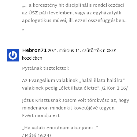
„… a keresztény hit disciplínális rendelkezései
az ÚSZ páli leveleiben, vagy az egyházatyák
apologetikus művei, ill. ezzel összefüggésben…
„
Hebron71
2021. március 11. csütörtök-n 08:01
közelében
Pyttának tisztelettel:
Az Evangélium valakinek „halál illata halálra”
valakinek pedig „élet illata életre”. /2 Kor. 2:16/
Jézus Krisztusnak sosem volt törekvése az, hogy
mindenáron mindenkit követőjévé tegyen.
Ezért mondja ezt:
„Ha valaki énutánam akar jönni…”
/ Máté 16:24/