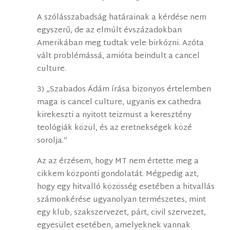
A szólásszabadság határainak a kérdése nem
egyszerű, de az elmúlt évszázadokban
Amerikában meg tudtak vele birkózni. Azóta
vált problémássá, amióta beindult a cancel
culture.
3) „Szabados Ádám írása bizonyos értelemben
maga is cancel culture, ugyanis ex cathedra
kirekeszti a nyitott teizmust a keresztény
teológiák közül, és az eretnekségek közé
sorolja.”
Az az érzésem, hogy MT nem értette meg a
cikkem központi gondolatát. Mégpedig azt,
hogy egy hitvalló közösség esetében a hitvallás
számonkérése ugyanolyan természetes, mint
egy klub, szakszervezet, párt, civil szervezet,
egyesület esetében, amelyeknek vannak