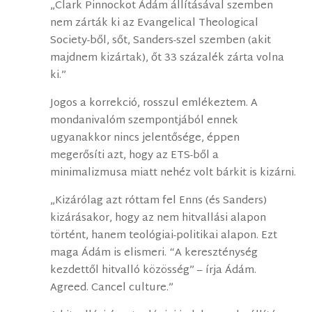
„Clark Pinnockot Ádám állításával szemben
nem zárták ki az Evangelical Theological
Society-ből, sőt, Sanders-szel szemben (akit
majdnem kizártak), őt 33 százalék zárta volna
ki.”
Jogos a korrekció, rosszul emlékeztem. A
mondanivalóm szempontjából ennek
ugyanakkor nincs jelentősége, éppen
megerősíti azt, hogy az ETS-ből a
minimalizmusa miatt nehéz volt bárkit is kizárni.
„Kizárólag azt róttam fel Enns (és Sanders)
kizárásakor, hogy az nem hitvallási alapon
történt, hanem teológiai-politikai alapon. Ezt
maga Ádám is elismeri. “A kereszténység
kezdettől hitvalló közösség” – írja Ádám.
Agreed. Cancel culture.”