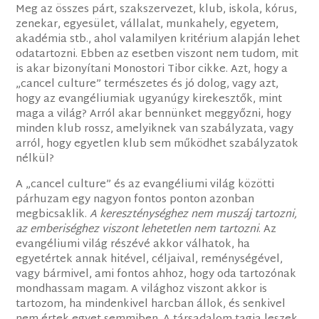
Meg az összes párt, szakszervezet, klub, iskola, kórus,
zenekar, egyesület, vállalat, munkahely, egyetem,
akadémia stb., ahol valamilyen kritérium alapján lehet
odatartozni. Ebben az esetben viszont nem tudom, mit
is akar bizonyítani Monostori Tibor cikke. Azt, hogy a
„cancel culture” természetes és jó dolog, vagy azt,
hogy az evangéliumiak ugyanúgy kirekesztők, mint
maga a világ? Arról akar bennünket meggyőzni, hogy
minden klub rossz, amelyiknek van szabályzata, vagy
arról, hogy egyetlen klub sem működhet szabályzatok
nélkül?
A „cancel culture” és az evangéliumi világ közötti
párhuzam egy nagyon fontos ponton azonban
megbicsaklik.
A kereszténységhez nem muszáj tartozni,
az emberiséghez viszont lehetetlen nem tartozni
. Az
evangéliumi világ részévé akkor válhatok, ha
egyetértek annak hitével, céljaival, reménységével,
vagy bármivel, ami fontos ahhoz, hogy oda tartozónak
mondhassam magam. A világhoz viszont akkor is
tartozom, ha mindenkivel harcban állok, és senkivel