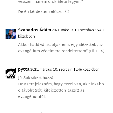
vesszen, hanem örök élete legyen.”
De én kérdeztem először 🙂
Szabados Ádám
2021. március 10. szerda-n 15:40
közelében
Akkor hadd válaszoljak én is egy idézettel: „az
evangélium védelmére rendeltettem” (Fil 1,16).
pytta
2021. március 10. szerda-n 15:46 közelében
Jó. Sok sikert hozzá.
De azért jelezném, hogy ezzel van, akit inkább
eltávolít (sőt, kifejezetten: taszít) az
evangéliumtól.