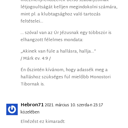
intézményrendszerek belső szabályzóinak
létjogoultságát kelljen megindokolni számára,
mint pl. a klubtagsághoz való tartozás
feltételei…
… szóval van az Úr Jézusnak egy többször is
elhangzott félelmes mondata:
„Akinek van füle a hallásra, hallja…”
/ Márk ev. 4:9 /
Én őszintén kívánom, hogy adassék meg a
halláshoz szükséges fül mielőbb Monostori
Tibornak is.
Hebron71
2021. március 10. szerda-n 23:17
közelében
Elnézést ez kimaradt: