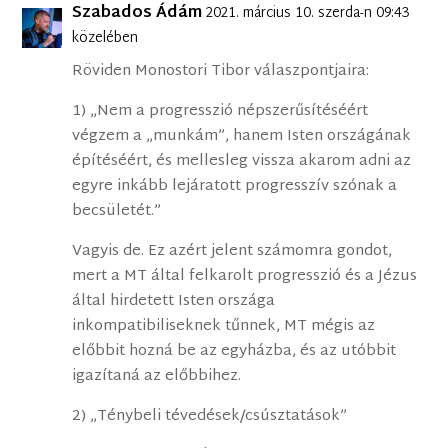
Szabados Ádám
2021. március 10. szerda-n 09:43
közelében
Röviden Monostori Tibor válaszpontjaira:
1) „Nem a progresszió népszerűsítéséért
végzem a „munkám”, hanem Isten országának
építéséért, és mellesleg vissza akarom adni az
egyre inkább lejáratott progresszív szónak a
becsületét.”
Vagyis de. Ez azért jelent számomra gondot,
mert a MT által felkarolt progresszió és a Jézus
által hirdetett Isten országa
inkompatibiliseknek tűnnek, MT mégis az
előbbit hozná be az egyházba, és az utóbbit
igazítaná az előbbihez.
2) „Ténybeli tévedések/csúsztatások”