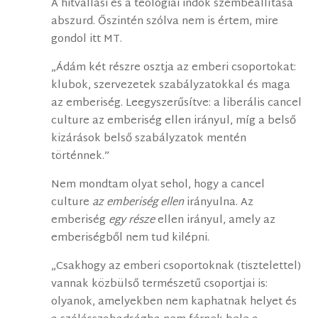
A hitvallási és a teológiai indok szembeállítása
abszurd. Őszintén szólva nem is értem, mire
gondol itt MT.
„Ádám két részre osztja az emberi csoportokat:
klubok, szervezetek szabályzatokkal és maga
az emberiség. Leegyszerűsítve: a liberális cancel
culture az emberiség ellen irányul, míg a belső
kizárások belső szabályzatok mentén
történnek.”
Nem mondtam olyat sehol, hogy a cancel
culture
az emberiség ellen
irányulna. Az
emberiség
egy része
ellen irányul, amely az
emberiségből nem tud kilépni.
„Csakhogy az emberi csoportoknak (tisztelettel)
vannak közbülső természetű csoportjai is:
olyanok, amelyekben nem kaphatnak helyet és