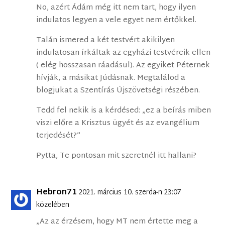
No, azért Ádám még itt nem tart, hogy ilyen
indulatos legyen a vele egyet nem értőkkel.
Talán ismered a két testvért akikilyen
indulatosan írkáltak az egyházi testvéreik ellen
( elég hosszasan ráadásul). Az egyiket Péternek
hívják, a másikat Júdásnak. Megtalálod a
blogjukat a Szentírás Újszövetségi részében.
Tedd fel nekik is a kérdésed: „ez a beírás miben
viszi előre a Krisztus ügyét és az evangélium
terjedését?”
Pytta, Te pontosan mit szeretnél itt hallani?
Hebron71
2021. március 10. szerda-n 23:07
közelében
„Az az érzésem, hogy MT nem értette meg a