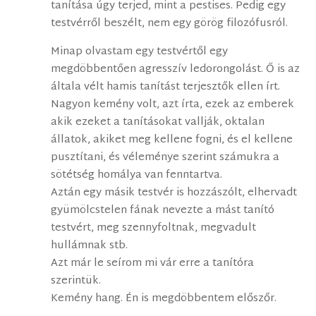
tanítása úgy terjed, mint a pestises. Pedig egy
testvérről beszélt, nem egy görög filozófusról.
Minap olvastam egy testvértől egy
megdöbbentően agresszív ledorongolást. Ő is az
általa vélt hamis tanítást terjesztők ellen írt.
Nagyon kemény volt, azt írta, ezek az emberek
akik ezeket a tanításokat vallják, oktalan
állatok, akiket meg kellene fogni, és el kellene
pusztítani, és véleménye szerint számukra a
sötétség homálya van fenntartva.
Aztán egy másik testvér is hozzászólt, elhervadt
gyümölcstelen fának nevezte a mást tanító
testvért, meg szennyfoltnak, megvadult
hullámnak stb.
Azt már le seírom mi vár erre a tanítóra
szerintük.
Kemény hang. Én is megdöbbentem előszőr.