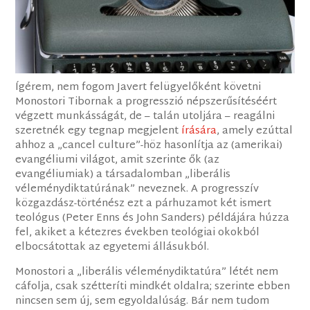
Ígérem, nem fogom Javert felügyelőként követni
Monostori Tibornak a progresszió népszerűsítéséért
végzett munkásságát, de – talán utoljára – reagálni
szeretnék egy tegnap megjelent
írására
, amely ezúttal
ahhoz a „cancel culture”-höz hasonlítja az (amerikai)
evangéliumi világot, amit szerinte ők (az
evangéliumiak) a társadalomban „liberális
véleménydiktatúrának” neveznek. A progresszív
közgazdász-történész ezt a párhuzamot két ismert
teológus (Peter Enns és John Sanders) példájára húzza
fel, akiket a kétezres években teológiai okokból
elbocsátottak az egyetemi állásukból.
Monostori a „liberális véleménydiktatúra” létét nem
cáfolja, csak szétteríti mindkét oldalra; szerinte ebben
nincsen sem új, sem egyoldalúság. Bár nem tudom