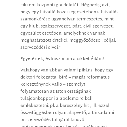
cikkem központi gondolatát. Mégpedig azt,
hogy egy hitvalló közösség esetében a hitvallás
számonkérése ugyanolyan természetes, mint
egy klub, szakszervezet, párt, civil szervezet,
egyesület esetében, amelyeknek vannak
meghatározott értékei, meggyőződései, céljai,
szerveződési elvei.”
Egyetértek, és köszönöm a cikket Ádám!
Valahogy van abban valami pikáns, hogy egy
doktori fokozattal bíró – magát református
kereszténynek valló – személyt,
folyamatosan az Isten országának
tulajdonképpeni alapelemeire kell
emlékeztetni: pl. a keresztény hit , ill. ezzel
összefüggésben olyan alapvető, a társadalmi
önszerveződés talajáról kinövő