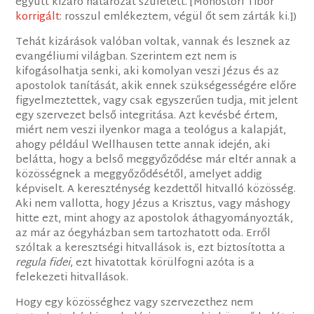
együtt kizáró határozat született. [Monostori Tibor
korrigált
: rosszul emlékeztem, végül őt sem zárták ki.])
Tehát kizárások valóban voltak, vannak és lesznek az
evangéliumi világban. Szerintem ezt nem is
kifogásolhatja senki, aki komolyan veszi Jézus és az
apostolok tanítását, akik ennek szükségességére előre
figyelmeztettek, vagy csak egyszerűen tudja, mit jelent
egy szervezet belső integritása. Azt kevésbé értem,
miért nem veszi ilyenkor maga a teológus a kalapját,
ahogy például Wellhausen tette annak idején, aki
belátta, hogy a belső meggyőződése már eltér annak a
közösségnek a meggyőződésétől, amelyet addig
képviselt. A kereszténység kezdettől hitvalló közösség.
Aki nem vallotta, hogy Jézus a Krisztus, vagy máshogy
hitte ezt, mint ahogy az apostolok áthagyományozták,
az már az óegyházban sem tartozhatott oda. Erről
szóltak a keresztségi hitvallások is, ezt biztosította a
regula fidei
, ezt hivatottak körülfogni azóta is a
felekezeti hitvallások.
Hogy egy közösséghez vagy szervezethez nem