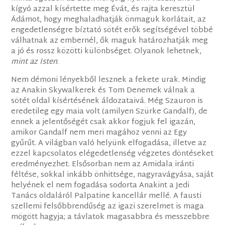
kígyó azzal kísértette meg Évát, és rajta keresztül
Ádámot, hogy meghaladhatják önmaguk korlátait, az
engedetlenségre bíztató sötét erők segítségével többé
válhatnak az embernél, ők maguk határozhatják meg
a jó és rossz közötti különbséget. Olyanok lehetnek,
mint az Isten
.
Nem démoni lényekből lesznek a fekete urak. Mindig
az Anakin Skywalkerek és Tom Denemek válnak a
sötét oldal kísértésének áldozataivá. Még Szauron is
eredetileg egy maia volt (amilyen Szürke Gandalf), de
ennek a jelentőségét csak akkor fogjuk fel igazán,
amikor Gandalf nem meri magához venni az Egy
gyűrűt. A világban való helyünk elfogadása, illetve az
ezzel kapcsolatos elégedetlenség végzetes döntéseket
eredményezhet. Elsősorban nem az Amidala iránti
féltése, sokkal inkább önhittsége, nagyravágyása, saját
helyének el nem fogadása sodorta Anakint a Jedi
Tanács oldaláról Palpatine kancellár mellé. A fausti
szellemi felsőbbrendűség az igazi szerelmet is maga
mögött hagyja; a távlatok magasabbra és messzebbre