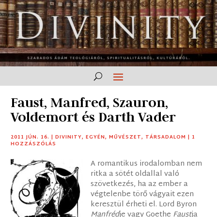
Faust, Manfred, Szauron,
Voldemort és Darth Vader
2011 JÚN. 16.
|
DIVINITY
,
EGYÉN
,
MŰVÉSZET
,
TÁRSADALOM
|
1
HOZZÁSZÓLÁS
A romantikus irodalomban nem
ritka a sötét oldallal való
szövetkezés, ha az ember a
végtelenbe törő vágyait ezen
keresztül érheti el. Lord Byron
Manfréd
je vagy Goethe
Faust
ja