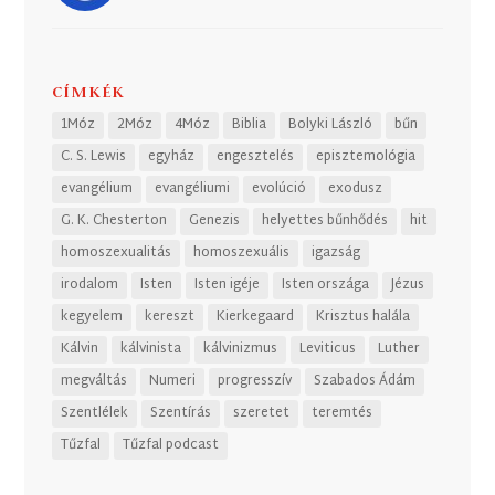
CÍMKÉK
1Móz
2Móz
4Móz
Biblia
Bolyki László
bűn
C. S. Lewis
egyház
engesztelés
episztemológia
evangélium
evangéliumi
evolúció
exodusz
G. K. Chesterton
Genezis
helyettes bűnhődés
hit
homoszexualitás
homoszexuális
igazság
irodalom
Isten
Isten igéje
Isten országa
Jézus
kegyelem
kereszt
Kierkegaard
Krisztus halála
Kálvin
kálvinista
kálvinizmus
Leviticus
Luther
megváltás
Numeri
progresszív
Szabados Ádám
Szentlélek
Szentírás
szeretet
teremtés
Tűzfal
Tűzfal podcast