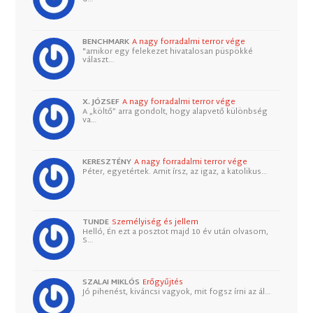
BENCHMARK
A nagy forradalmi terror vége
"amikor egy felekezet hivatalosan püspökké
választ…
X. JÓZSEF
A nagy forradalmi terror vége
A „költő” arra gondolt, hogy alapvető különbség
va…
KERESZTÉNY
A nagy forradalmi terror vége
Péter, egyetértek. Amit írsz, az igaz, a katolikus…
TUNDE
Személyiség és jellem
Helló, Én ezt a posztot majd 10 év után olvasom,
S…
SZALAI MIKLÓS
Erőgyűjtés
Jó pihenést, kiváncsi vagyok, mit fogsz írni az ál…