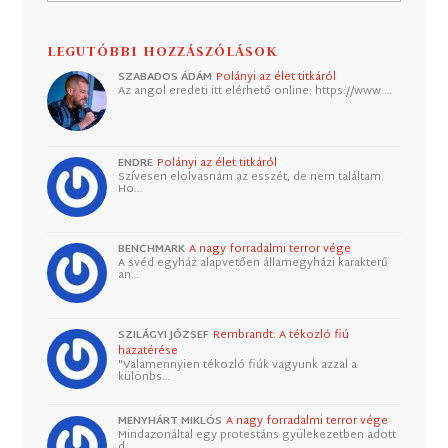
LEGUTÓBBI HOZZÁSZÓLÁSOK
SZABADOS ÁDÁM
Polányi az élet titkáról
Az angol eredeti itt elérhető online: https://www.…
ENDRE
Polányi az élet titkáról
Szívesen elolvasnám az esszét, de nem találtam.
Ho…
BENCHMARK
A nagy forradalmi terror vége
A svéd egyház alapvetően államegyházi karakterű
an…
SZILÁGYI JÓZSEF
Rembrandt: A tékozló fiú
hazatérése
"Valamennyien tékozló fiúk vagyunk azzal a
különbs…
MENYHÁRT MIKLÓS
A nagy forradalmi terror vége
Mindazonáltal egy protestáns gyülekezetben adott
d…