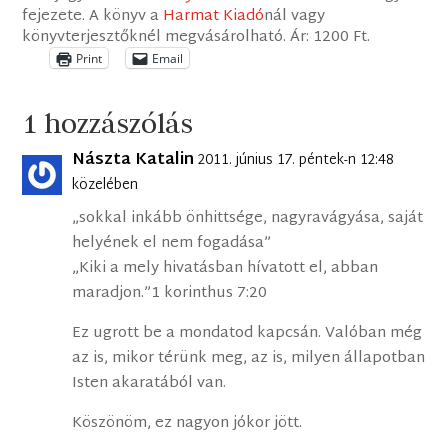
fejezete. A könyv a
Harmat Kiadó
nál vagy
könyvterjesztőknél megvásárolható. Ár: 1200 Ft.
Print
Email
1 hozzászólás
Nászta Katalin
2011. június 17. péntek-n 12:48
közelében
„sokkal inkább önhittsége, nagyravágyása, saját
helyének el nem fogadása”
„Kiki a mely hivatásban hívatott el, abban
maradjon.”1 korinthus 7:20
Ez ugrott be a mondatod kapcsán. Valóban még
az is, mikor térünk meg, az is, milyen állapotban
Isten akaratából van.
Köszönöm, ez nagyon jókor jött.