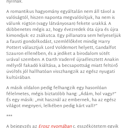
nyílnak.
A romantikus hagyomány egyáltalán nem áll távol a
valóságtól, hiszen naponta megvalósítjuk, ha nem is
válunk rögtön (vagy látványosan) fekete urakká. A
döbbenetes mégis az, hogy évezredek óta újra és újra
kimondjuk: ez zsákutca. Egy pillanatra sem helyeseljük
a fausti gondolkodást, szemlélőként mindig Harry
Pottert választjuk Lord Voldemort helyett, Gandalfot
Szauron ellenében, és a jediket a birodalom sötét
urával szemben. A Darth Vaderré újraélesztett Anakin
mélyről fakadó kiáltása, a becsapottság miatt feltörő
üvöltés jól hallhatóan visszhangzik az egész nyugati
kultúrában.
A másik oldalon pedig felhangzik egy hasonlóan
félelmetes, mégis biztatóbb hang: „Ádám, hol vagy?”
És egy másik: „mit használ az embernek, ha az egész
világot megnyeri, lelkében pedig kárt vall?”
***
A bejegyzés az
Erosz nyomában
c. esszékötetem egyik